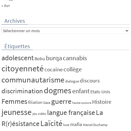
« Avr
Archives
Archives
Étiquettes
adolescent
burqa
cannabis
Bobu
citoyenneté
collège
cocaïne
communautarisme
discours
dialogue
dogmes
discrimination
enfant
Etats-Unis
Femmes
guerre
Histoire
filiation
Gaza
haute couture
jeunesse
La
langue française
jeu vidéo
Laïcité
R(r)ésistance
mafia
luxe
Marcel Duchamp