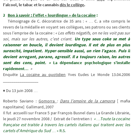
l’alcool, le tabac et le cannabis
dès le collège
.
2
Bon à savoir : l’effet « lourdingue » de la cocaïne
:
Témoignage de C. décoratrice de 35 ans : « … C. a vite compris le
revers de la médaille en voyant ses collègues, ses patrons ou ses clients
sous l’emprise de la cocaïne :
« Les effets négatifs, on ne les voit pas sur
soi, mais sur les autres, c’est criant.
Un type sous coke se met à
raisonner en boucle, il devient lourdingue. Il est de plus en plus
surexcité, impatient. Hyper-sensible aussi, un rien l’agace. Puis il
devient arrogant, parano, agressif. Il a toujours raison, les autres
sont des cons, point. »
La dépendance psychologique s’installe
rapidement…
»
Enquête
La cocaïne au quotidien
Yves Eudes Le Monde 13.04.2006
_________________
♦ Du 13 juin 2008 …
Roberto Saviano :
Gomorra
:
Dans l’empire de la camorra
[ mafia
napolitaine] Gallimard,‎ 2007
Il fut accueilli sur France 5 par François Busnel dans La Grande Librairie,
le jeudi 27 novembre 2008 /
Extrait de l’entretien
:
« …Toute la cocaïne
française est traitée à travers les cartels italiens qui traitent avec les
cartels d’Amérique du Sud
… » R.S.