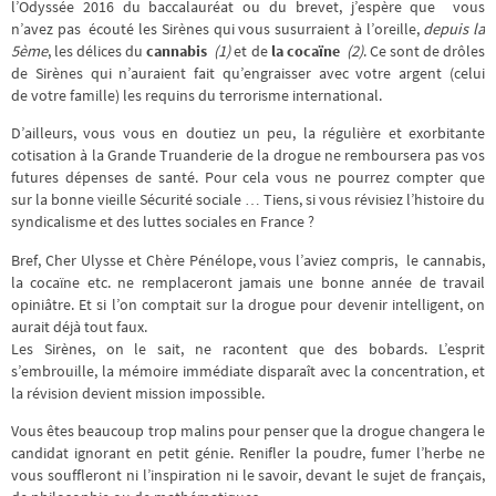
l’Odyssée 2016 du baccalauréat ou du brevet, j’espère que vous
n’avez pas écouté les Sirènes qui vous susurraient à l’oreille,
depuis la
5ème
, les délices du
cannabis
(1)
et de
la cocaïne
(2)
. Ce sont de drôles
de Sirènes qui n’auraient fait qu’engraisser avec votre argent (celui
de votre famille) les requins du terrorisme international.
D’ailleurs, vous vous en doutiez un peu, la régulière et exorbitante
cotisation à la Grande Truanderie de la drogue ne remboursera pas vos
futures dépenses de santé. Pour cela vous ne pourrez compter que
sur la bonne vieille Sécurité sociale … Tiens, si vous révisiez l’histoire du
syndicalisme et des luttes sociales en France ?
Bref, Cher Ulysse et Chère Pénélope, vous l’aviez compris, le cannabis,
la cocaïne etc. ne remplaceront jamais une bonne année de travail
opiniâtre. Et si l’on comptait sur la drogue pour devenir intelligent, on
aurait déjà tout faux.
Les Sirènes, on le sait, ne racontent que des bobards. L’esprit
s’embrouille, la mémoire immédiate disparaît avec la concentration, et
la révision devient mission impossible.
Vous êtes beaucoup trop malins pour penser que la drogue changera le
candidat ignorant en petit génie. Renifler la poudre, fumer l’herbe ne
vous souffleront ni l’inspiration ni le savoir, devant le sujet de français,