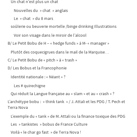
Un chat n’est plus un chat
Nouvelles du » chat » anglais
Le » chat » du 8 mars
soûlerie ou beuverie mortelle /binge drinking Illustrations
Voir son visage dans le miroir de l’alcool
B/ Le Petit Bobu de H – « hedge funds » à M- « manager »
Plutôt des coquecigrues dans le mail de la Marquise…
C/ Le Petit Bobu de « pitch » à « trash »
D/ Les Bobus et la Francophonie
Identité nationale : « Néant » ?
Les # quirechigne
Qui réduit la Langue française au « slam » et au « crash » ?
L’archétype bobu : » think tank » / J. Attali et les PDG / T. Pech et
Terra Nova
L’exemple du « tank » de M. Attali ou la finance toxique des PDG
Les » tankistes » bobus de France Culture
Voilà « le char go fast » de Terra Nova !