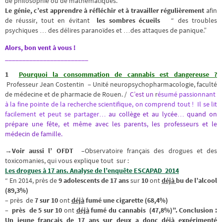
de philosophie ou de mathématiques.
Le génie, c’est apprendre à réfléchir et à travailler régulièrement
afin
de réussir, tout en évitant
les sombres écueils
“ des troubles
psychiques … des délires paranoïdes et …des attaques de panique.”
Alors, bon vent à vous !
________________________
1
Pourquoi la consommation de cannabis est dangereuse ?
Professeur Jean Costentin – Unité neuropsychopharmacologie, faculté
de médecine et de pharmacie de Rouen. /
C’est un
r
ésumé passionnant
à la fine pointe de la recherche
scientifique
, on comprend tout ! Il se lit
facilement et peut se partager
…
au collège et au lycée… quand on
prépare une fête, et même avec les parents, les professeurs et le
médecin de famille.
→
Voir aussi l’
OFDT
–
Observatoire français des drogues et des
toxicomanies, qui vous explique tout sur :
Les drogues à 17 ans. Analyse de l’enquête ESCAPAD 2014
“ En 2014, près de
9 adolescents de 17 ans
sur
10
ont
déjà
bu de l’alcool
(89,3%)
– près
de
7 sur 10
ont
déjà
fumé une cigarette (68,4%)
– près de 5 sur 10
ont
déjà
fumé du cannabis (47,8%)”.
Conclusion :
Un jeune français de 17 ans sur deux a donc
déjà
expérimenté