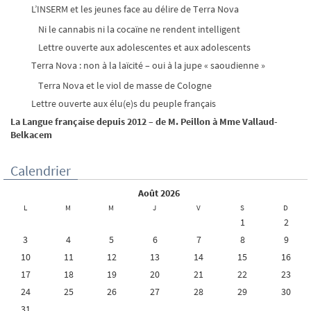
L’INSERM et les jeunes face au délire de Terra Nova
Ni le cannabis ni la cocaïne ne rendent intelligent
Lettre ouverte aux adolescentes et aux adolescents
Terra Nova : non à la laïcité – oui à la jupe « saoudienne »
Terra Nova et le viol de masse de Cologne
Lettre ouverte aux élu(e)s du peuple français
La Langue française depuis 2012 – de M. Peillon à Mme Vallaud-
Belkacem
Calendrier
août 2026
L
M
M
J
V
S
D
1
2
3
4
5
6
7
8
9
10
11
12
13
14
15
16
17
18
19
20
21
22
23
24
25
26
27
28
29
30
31