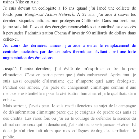
usines Nike en Asie.
Je suis devenu un écologiste à 16 ans quand j’ai lancé une collecte de
fonds pour
Rainforest Action Network
. À 27 ans, j’ai aidé à sauver les
derniers séquoias antiques non protégés en Californie. Dans ma trentaine,
je me suis fait l’avocat des énergies renouvelables et contribué avec succès
à persuader l’administration Obama d’investir 90 milliards de dollars dans
celles-ci.
Au cours des dernières années, j’ai aidé à éviter le remplacement de
centrales nucléaires par des centrales thermiques, évitant ainsi une forte
augmentation des émissions.
Jusqu’à l’année dernière, j’ai évité de m’exprimer contre la peur
climatique.
C’est en partie parce que j’étais embarrassé. Après tout, je
suis aussi coupable d’alarmisme que n’importe quel autre écologiste.
Pendant des années, j’ai parlé du changement climatique comme d’une
menace « existentielle » pour la civilisation humaine, et je le qualifiais de «
crise ».
Mais surtout, j’avais peur. Je suis resté silencieux au sujet de la campagne
de désinformation climatique parce que je craignais de perdre des amis et
des crédits. Les rares fois où j’ai eu le courage de défendre la science du
climat contre ceux qui la dénaturent, j’ai subi des conséquences sévères. Et
donc je n’ai rien fait alors que mes collègues écologistes terrifiaient le
public.