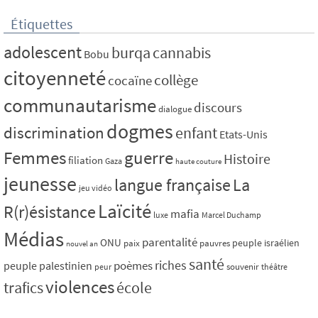
Étiquettes
adolescent
burqa
cannabis
Bobu
citoyenneté
collège
cocaïne
communautarisme
discours
dialogue
dogmes
discrimination
enfant
Etats-Unis
Femmes
guerre
Histoire
filiation
Gaza
haute couture
jeunesse
La
langue française
jeu vidéo
Laïcité
R(r)ésistance
mafia
luxe
Marcel Duchamp
Médias
parentalité
ONU
peuple israélien
paix
pauvres
nouvel an
santé
riches
poèmes
peuple palestinien
souvenir
peur
théâtre
violences
trafics
école