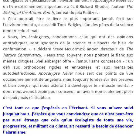
écologistes et spécialistes de l’environnement. «
Apocalypse Never
est
un livre extrêmement important » a écrit Richard Rhodes, l’auteur
The
Making of the Atomic Bomb
, lauréat du prix Pulitzer.
« Cela pourrait être le livre le plus important jamais écrit sur
l’environnement », a aussi dit Tom Wrigley, l’un des pères de la science
moderne du climat.
« Nous, les écologistes, condamnons ceux qui ont des opinions
antithétiques, sont ignorants de la science et suspects de biais de
confirmation », a déclaré Steve McCormick ancien directeur de
The
Nature Conservancy
. « Mais trop souvent, nous prêtons le flanc aux
mêmes critiques. Shellenberger offre « l’amour sans concession » : un
défi aux orthodoxies rigides et enracinées, et aux mentalités
autodestructrices.
Apocalypse Never
nous sert des points de vue
occasionnellement dérangeants mais toujours fondés sur des preuves
et bien conçus, qui nous aideront à développer le « muscle mental »
dont nous avons besoin pour concevoir un avenir non seulement plein
d’espoir, mais réalisable. »
C’est tout ce que j’espérais en l’écrivant. Si vous m’avez suivi
jusqu’au bout, j’espère que vous conviendrez que ce n’est peut-être
pas aussi étrange que cela qu’un écologiste de toute une vie,
progressiste, et militant du climat, ait ressenti le besoin de dénoncer
l’alarmisme.