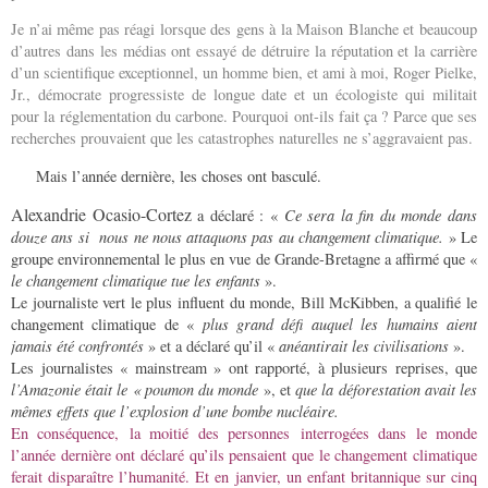
Je n’ai même pas réagi lorsque des gens à la Maison Blanche et beaucoup
d’autres dans les médias ont essayé de détruire la réputation et la carrière
d’un scientifique exceptionnel, un homme bien, et ami à moi, Roger Pielke,
Jr., démocrate progressiste de longue date et un écologiste qui militait
pour la réglementation du carbone. Pourquoi ont-ils fait ça ? Parce que ses
recherches prouvaient que les catastrophes naturelles ne s’aggravaient pas.
Mais l’année dernière, les choses ont basculé.
Alexandrie Ocasio-Cortez
a déclaré : «
Ce sera la fin du monde dans
douze ans si nous ne nous attaquons pas au changement climatique.
» Le
groupe environnemental le plus en vue de Grande-Bretagne a affirmé que «
le changement climatique tue les enfants
».
Le journaliste vert le plus influent du monde, Bill McKibben, a qualifié le
changement climatique de «
plus grand défi auquel les humains aient
jamais été confrontés
» et a déclaré qu’il «
anéantirait les civilisations
».
Les journalistes « mainstream » ont rapporté, à plusieurs reprises, que
l’Amazonie était le « poumon du monde
», et
que la déforestation avait les
mêmes effets que l’explosion d’une bombe nucléaire.
En conséquence, la moitié des personnes interrogées dans le monde
l’année dernière ont déclaré qu’ils pensaient que le changement climatique
ferait disparaître l’humanité. Et en janvier, un enfant britannique sur cinq