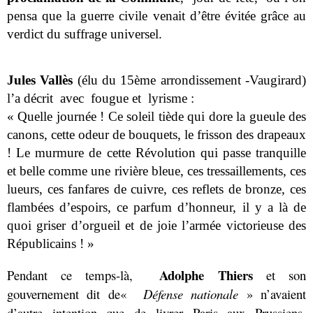
pensa que la guerre civile venait d’être évitée grâce au
verdict du suffrage universel.
Jules Vallès
(
élu du 15ème arrondissement -Vaugirard)
l’a décrit avec fougue et lyrisme :
« Quelle journée ! Ce soleil tiède qui dore la gueule des
canons, cette odeur de bouquets, le frisson des drapeaux
! Le murmure de cette Révolution qui passe tranquille
et belle comme une rivière bleue, ces tressaillements, ces
lueurs, ces fanfares de cuivre, ces reflets de bronze, ces
flambées d’espoirs, ce parfum d’honneur, il y a là de
quoi griser d’orgueil et de joie l’armée victorieuse des
Républicains ! »
Adolphe
Thiers
Pendant ce temps-là,
et son
gouvernement dit de«
Défense nationale
» n’avaient
d’autre intention que de livrer Paris aux Prussiens.