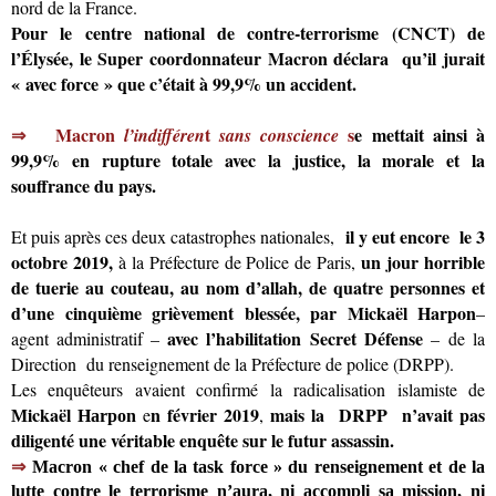
nord de la France.
Pour
le centre national de contre-terrorisme (CNCT) de
l’Élysée, le Super coordonnateur Macron déclara qu’il jurait
« avec force » que c’était à
99,9%
un accident.
⇒
Macron
t
s
e mettait ainsi à
l’indifféren
sans conscience
99,9% e
n rupture totale avec la justice, la morale et la
souffrance du pays.
il y eut encore le
3
Et puis après ces deux catastrophes nationales,
octobre 2019,
un jour horrible
à la Préfecture de Police de Paris,
de tuerie au couteau, au nom d’allah,
de quatre personnes et
d’une cinquième grièvement blessée,
par
Mickaël Harpon
–
avec l’habilitation Secret Défense
agent administratif –
–
de la
Direction du renseignement de la Préfecture de police
(DRPP)
.
Les enquêteurs avaient confirmé la radicalisation islamiste de
ickaël
n février 2019
mais la DRPP n’avait pas
e
,
M
Harpon
diligenté une véritable enquête sur le futur assassin.
⇒
Macron « chef de la task force » du renseignement et de la
lutte contre le terrorisme n’aura, ni accompli sa mission, ni