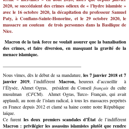
2020, se succéda
ient des crimes odieux de « l’hydre islamiste »
avec le 16 octobre 2020, la décapitation du professeur Samuel
Paty, à Conflans-Sainte-Honorine, et le 29 octobre 2020, le
massacre au couteau de trois personnes dans la Basilique de
Nice
.
Macron de la task force ne
voulait assurer que
la banalisation
des crimes, et faire diversion, en masquant la gravité de la
menace islamique.
__________________________________
les 7 janvier 2018 et 7
Nous vîmes, dès le début de sa mandature,
janvier 2019
Macron,
, l’indifférent
heureux d’accueillir à
l’Élysée, Ahmet Ogras, président du Conseil
français
du culte
musulman (C
F
CM). Ahmet Ogras, Turco- Français, qui avait
applaudi, au nom de l’islam radical, à tous les massacres perpétrés
en France depuis 2012 et clamé sa haine contre notre République
laïque.
les deux premiers scandales d’État
Ce furent
de l’indifférent
Macron : privilégier les assassins islamistes plutôt que rendre