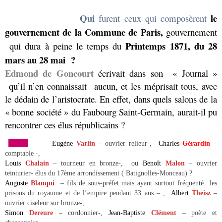
Qui
le
furent ceux qui composèrent
gouvernement de la Commune de Paris,
gouvernement
Printemps 1871, du 28
qui dura à peine le temps du
mars au 28 mai
?
Edmond de Goncourt
écrivait dans son « Journal »
qu’il n’en connaissait aucun, et les méprisait tous, avec
le dédain de l’aristocrate. En effet, dans quels salons de la
« bonne société » du Faubourg Saint-Germain, aurait-il pu
rencontrer ces élus républicains ?
Eugène
Varlin
– ouvrier relieur-,
Charles
Gérardin
–
comptable -,
Louis
Chalain
– tourneur en bronze-, ou
Benoît
Malon
– ouvrier
teinturier- élus du 17ème arrondissement ( Batignolles-Monceau) ?
Auguste
Blanqui
– fils de sous-préfet mais ayant surtout fréquenté les
prisons du royaume et de l’empire pendant 33 ans – ,
Albert
Theisz
–
ouvrier ciseleur sur bronze-,
Simon
Dereure
– cordonnier-,
Jean-Baptiste
Clément
– poète et