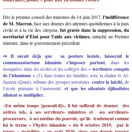
_______________________________________
l’indifférence
Dès le premier conseil des ministres du 14 juin 2017,
de M. Macron,
face aux drames des atteintes quotidiennes à la paix
fut gravée dans la suppression,
du
civile et à la vie des citoyens,
secrétariat d’État pour l’aide aux victimes,
rattaché au Premier
ministre, dans le gouvernement précédent.
⇒ Il
s
avait déjà
que
sa posture laxiste, laisserait le
communautarisme islamiste
s’imposer partout
, dans les
« territoires conquis
mosquées, dans les écoles et les collèges des
de
l’islamisme »
(2),
dans toutes les familles, avec la chaîne tv Al-
contre la laïcité,
Jazeera (Qatar), tribune des groupes terroristes,
de
et que les attentats djihadistes
l’école primaire à l’université,
allaient se multiplier.
En même temps [pensait-il]», il lui suffirait de donner des
«
ordres tels, à ses serviteurs- ministres et ses serviteurs-
procureurs, à ses médias du pouvoir, qu’ils traduisent comme
lui le terme « l’hydre islamiste » du 8 octobre 2019, par le
terme « incivilités » en août 2020
,
alors que depuis janvier