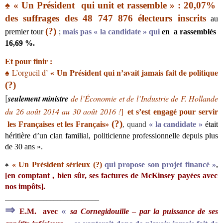
♠
« Un Président
qui unit et rassemble »
: 20,07%
des suffrages des 48 747 876 électeurs inscrits
au
(?)
premier tour
;
mais pas « la candidate » qui
en a rassemblés
16,69 %.
Et pour finir :
« Un Président qui n’avait jamais
fait de politique
L’orgueil
d’
♠
(?)
[
seulement
ministre
de l’Économie et de l’Industrie de F.
Hollande
du 26 août 2014 au 30 août 2016 !
]
et s’est engagé pour servir
(?)
les Françaises et les Français
»
, quand
« la candidate »
était
héritière d’un clan familial, politicienne professionnelle depuis plus
de 30 ans ».
« Un Président sérieux (?)
qui propose son projet financé »
,
♠
[en comptant , bien sûr, ses factures de McKinsey payées avec
nos impôts].
___________________________
⇒
«
E.M. avec
sa Cornegidouille
–
par la puissance de ses