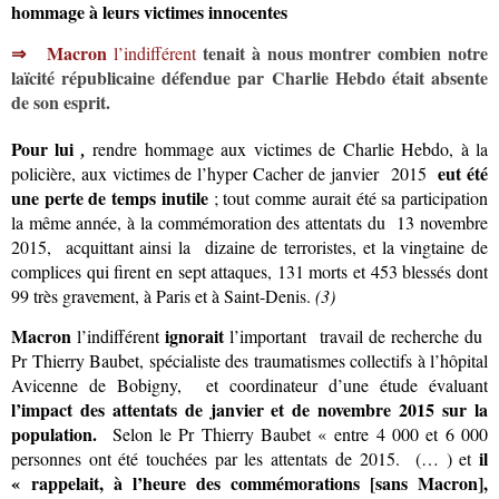
hommage à leurs victimes innocentes
⇒
Macron
tenait à nous montrer combien notre
l’indifférent
laïcité républicaine défendue par Charlie Hebdo était absente
de son esprit.
Pour lui
,
rendre hommage aux victimes de Charlie Hebdo, à la
eut été
policière, aux victimes de l’hyper Cacher de janvier 2015
une perte de temps inutile
; tout comme aurait été sa participation
la même année, à la commémoration des attentats du 13 novembre
2015,
acquittant ainsi la dizaine de terroristes, et la vingtaine de
complices qui firent en sept attaques, 131 morts et 453 blessés dont
99 très gravement, à Paris et à Saint-Denis.
(3)
Macron
ignorait
l’indifférent
l’important travail de recherche du
Pr Thierry Baubet, spécialiste des traumatismes collectifs à l’hôpital
Avicenne de Bobigny, et coordinateur d’une étude évaluant
l’impact des attentats de janvier et de novembre 2015 sur la
population.
Selon le Pr Thierry Baubet « entre 4 000 et 6 000
il
personnes ont été touchées par les attentats de 2015. (… ) et
« rappelait, à l’heure des commémorations [sans Macron],