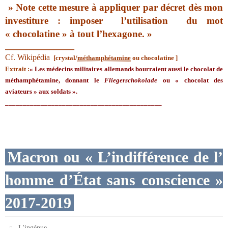
» Note cette mesure à appliquer par décret dès mon
investiture : imposer l’utilisation du mot
« chocolatine » à tout l’hexagone. »
_________________
Cf. Wikipédia
[crystal/
méthamphétamine
ou chocolatine ]
Extrait :
« Les médecins militaires allemands bourraient aussi le chocolat de
méthamphétamine, donnant le
Fliegerschokolade
ou « chocolat des
aviateurs » aux soldats ».
____________________________________________
Macron ou « L’indifférence de l’
homme d’État sans conscience »
2017-2019
L'ingénue