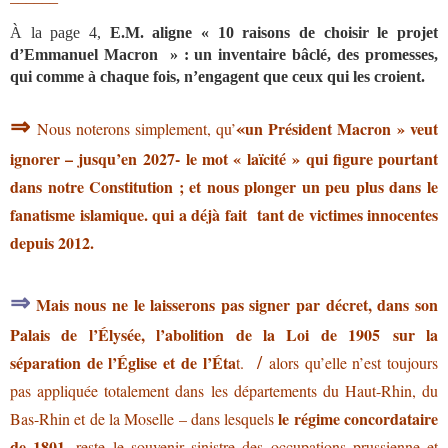
À la page 4,
E.M.
aligne « 10 raisons de choisir le projet
d’Emmanuel Macron » :
un inventaire
bâclé,
des promesses,
qui comme à chaque fois, n’engagent que ceux qui les croient.
⇒
«
un Président Macron » veut
Nous noterons simplement, qu’
ignorer
– jusqu’en 2027-
le mot « laïcité » qui figure pourtant
dans notre Constitution ; et nous plonger un peu plus dans le
fanatisme islamique. qui a déjà fait tant de victimes innocentes
depuis 2012.
⇒
Mais nous ne le laisserons pas signer par décret, dans son
Palais de l’Élysée, l’abolition de la Loi
de 1905 sur la
/
séparation de l’Église et de l’Éta
t.
alors
qu’elle n’est toujours
pas appliquée totalement dans les départements du Haut-Rhin, du
le régime concordataire
Bas-Rhin et de la Moselle – dans lesquels
de 1801
, reste le souvenir sinistre des occupations prussienne et