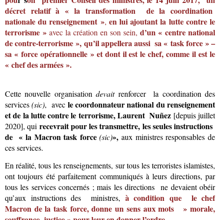
décret relatif à « la transformation de la coordination
nationale du renseignement »
en lui ajoutant la lutte contre le
,
terrorisme »
d’un « centre national
avec la création en son sein,
de contre-terrorisme », qu’il appellera aussi
sa « task force » –
sa « force opérationnelle » et dont il est le chef, comme il est le
« chef des armées ».
Cette nouvelle organisation
devait
renforcer la coordination des
le coordonnateur national du renseignement
services
(sic)
, avec
et de la lutte contre le terrorisme, Laurent Nuñez
[depuis juillet
recevrait pour les transmettre,
les seules instructions
2020], qui
de « la Macron task force
»,
(sic)
aux ministres responsables de
ces services.
En réalité, tous les renseignements, sur tous les terroristes islamistes,
ont toujours été parfaitement communiqués à leurs directions, par
tous les services concernés ; mais les directions ne devaient obéir
à
condition que
le
chef
qu’aux instructions des ministres,
Mac
ron de la task force, donne un sens aux mots
» morale,
souffrance, justice »
pour
leur en
donner l’ordre.