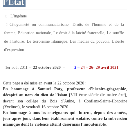
l’Etat
L'ingénue
,
Citoyenneté ou communautarisme
Droits de l'homme et de la
,
,
,
femme
Education nationale
Le droit à la laïcité fraternelle
Le souffle
,
,
,
de l'histoire
Le terrorisme islamique
Les médias du pouvoir
Liberté
d'expression
1er août 2011 –
22 octobre 2020
–
2 –
24 – 26- 29 avril 2021
Cette page a été mise en avant le 22 octobre 2020 :
En hommage à Samuel Paty, professeur d’histoire-géographie,
VII ème siècle de notre ère
décapité au nom du dieu de l’islam
[
]
,
devant son collège du Bois d’Aulne, à Conflans-Sainte-Honorine
(Yvelines), le vendredi 16 octobre 2020.
En hommage à
tous les enseignants qui luttent, depuis des années,
jour après jour, dans leur établissement scolaire, contre la subversion
islamique dont la violence atteint désormais l’insoutenable.