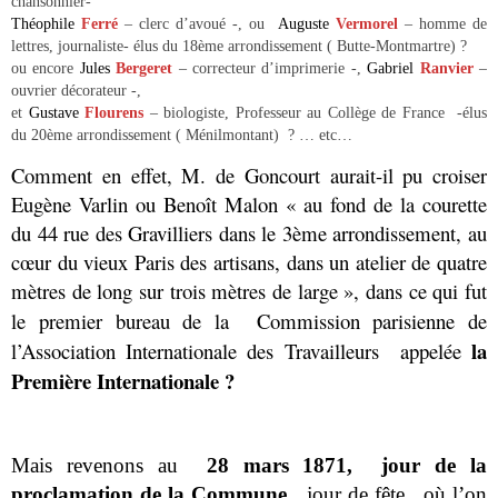
chansonnier-
Théophile
Ferré
– clerc d’avoué -, ou
Auguste
Vermorel
– homme de
lettres, journaliste- élus du 18ème arrondissement ( Butte-Montmartre) ?
ou encore
Jules
Bergeret
– correcteur d’imprimerie -,
Gabriel
Ranvier
–
ouvrier décorateur -,
et
Gustave
Flourens
– biologiste, Professeur au Collège de France -élus
du 20ème arrondissement ( Ménilmontant) ? … etc…
Comment en effet, M. de Goncourt aurait-il pu croiser
Eugène Varlin ou Benoît Malon « au fond de la courette
du 44 rue des Gravilliers dans le 3ème arrondissement, au
cœur du vieux Paris des artisans, dans un atelier de quatre
mètres de long sur trois mètres de large
», dans ce qui fut
le premier bureau de la Commission parisienne de
l
a
l’Association Internationale des Travailleurs appelée
Première Internationale
?
Mais revenons au
28 mars 1871, jour de la
proclamation de la Commune
, jour de fête, où l’on