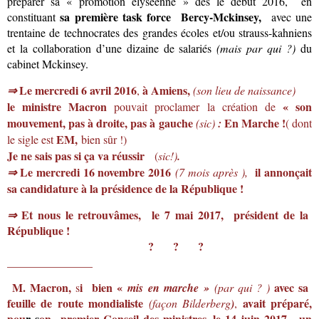
préparer sa « promotion élyséenne » dès le début 2016, en
sa
première task force Bercy-Mckinsey,
constituant
avec une
trentaine de technocrates des grandes écoles et/ou strauss-kahniens
et la collaboration d’une dizaine de salariés
(mais par qui ?)
du
cabinet Mckinsey.
Le mercredi 6 avril 2016
à Amiens
,
,
(son lieu de naissance)
⇒
l
e ministre Macron
« son
pouvait proclamer la création de
mouvement,
pas à droite, pas à gauche
En Marche !
(sic)
:
( dont
EM,
le sigle est
bien sûr !)
Je ne sais pas
si ça va réussir
(
sic!)
.
Le mercredi 16 novembre 2016
il annonçait
⇒
(7 mois après ),
sa candidature à la présidence de la République !
Et nous le retrouvâmes, le 7 mai 2017,
président de la
⇒
République !
? ? ?
_______________
M. Macron
,
i bien «
avec sa
s
mis en marche »
(par qui ? )
feuille
de route mondialiste
avait préparé,
(façon Bilderberg
)
,
pou
r s
on premier Conseil des ministres, le 14 juin 2017,
un