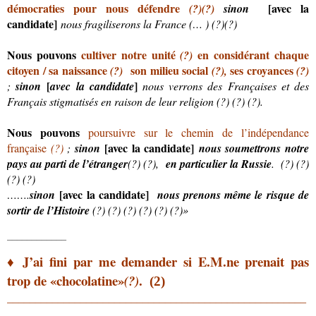
démocraties pour nous défendre
[avec la
(?)
(?)
sinon
candidate]
nous fragiliserons la France (… ) (?)(?)
Nous pouvons
cultiver notre unité
en considérant chaque
(?)
citoyen / sa naissance
son milieu social
ses croyances
(?)
(?),
(?)
[
]
;
sinon
avec la candidate
nous verrons des Françaises et des
Français stigmatisés en raison de leur religion (?) (?) (?).
Nous pouvons
poursuivre sur le chemin de l’indépendance
[
avec la
candidate
]
française
(?)
;
sinon
nous soumettrons notre
pays au parti de l’étranger
(?) (?),
en particulier la Russie
. (?) (?)
(?) (?)
[
avec la
candidate
]
…….
sinon
nous prenons même le risque de
sortir de l’Histoire
(?) (?) (?) (?) (?) (?)»
____________
J’ai fini par
me demander si E.M.
ne prenait pas
♦
trop de «chocolatine»
.
(?)
(2)
_____________________________________________________
______