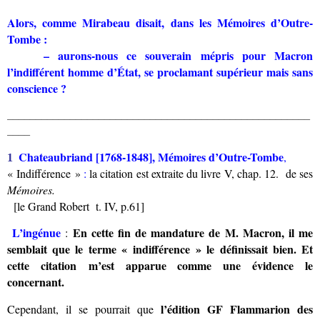
Alors, comme Mirabeau disait, dans les Mémoires d’Outre-
Tombe :
– a
urons-nous ce souverain mépris pour Macron
l’indifférent homme d’État, se proclamant supérieur mais sans
conscience ?
_____________________________________________________
____
Chateaubriand [1768-1848], Mémoires d’Outre-Tombe
,
1
« Indifférence »
:
la citation est extraite du livre V, chap. 12. de ses
Mémoires.
[le Grand Robert
t. IV
, p.61]
L’ingénue
En cette fin de mandature de M. Macron, il me
:
semblait que le terme « indifférence » le définissait bien. Et
cette c
itation m’est apparue comme une évidence le
concernant.
l’édition GF Flammarion des
Cependant, il se pourrait que