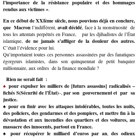
l’importance de la résistance populaire
et des hommages
rendus aux victimes »
.
En ce début de XXIème siècle, nous pouvions déjà en conclure,
que Macron
avait décidé
l’indifférent,
, face à la monstruosité de
tous les attentats perpétrés en France, par les djihadistes de l’État
de ne jamais
s’affliger de la douleur des autres.
islamique,
C’était l’évidence pour lui.
Qu’importaient toutes ces personnes assassinées par des fanatiques
égorgeurs islamistes, dans son quinquennat de petit banquier
millionnaire, aux ordres de la finance mondiale ?
Rien ne serait fait
:
♠
pour expulser
les milliers de [futurs assassins] radicalisés –
fichés S(Sécurité de l’État)
par son gouvernement et par sa
–
,
justice.
♠
pour
en finir avec les attaques intolérables,
toutes les nuits,
des policiers, des gendarmes et des pompiers,
et mettre fin à la
dévastation et aux incendies des quartiers et des voitures, au
massacre des
innocents, partout en France.
♠
pour récupérer le milliard d’euros par an
des odieux
,