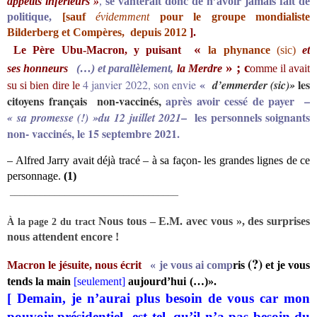
appétits inférieurs »
,
se vanterait donc de n’avoir jamais fait de
politique,
[sauf
évidemment
pour le groupe mondialiste
Bilderberg et Compères, depuis 2012
].
«
Le Père Ubu-Macron, y puisant
la
phynance
(sic)
et
» ;
c
ses
honneurs
(…) et parallèlement,
la Merdre
omme il avait
«
les
4 janvier 2022, son envie
d’emmerder (sic)»
su si bien dire le
citoyens f
rançais
non-vaccinés,
après avoir cessé de payer –
– les personnels soignants
« sa promesse (!) »
du 12 juillet 2021
non- vaccinés, le 15 septembre 2021.
– Alfred Jarry avait déjà tracé – à sa façon- les grandes lignes de ce
personnage.
(1)
__________________________________
Nous tous – E.M. avec vous », des surprises
À la page 2 du tract
nous attendent encore !
(?)
Macron le jésuite, nous écrit
« je vous ai comp
ris
et
j
e vous
tends la main
[
seulement]
aujourd’hui
(…)».
[ Demain, je n’aurai plus besoin de vous
car mon
pouvoir présidentiel est tel, qu’il n’a pas besoin du