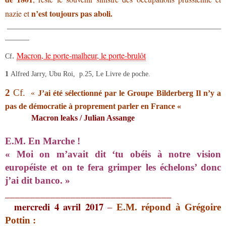
n’est toujours pas aboli.
nazie et
_____________________________________________________
______
Macron, le porte-malheur, le porte-brulôt
.
Cf
1
Alfred Jarry, Ubu Roi, p.25, Le Livre de poche.
2
Cf.
«
J’ai été sélectionné par le Groupe Bilderberg Il n’y a
pas de démocratie à proprement parler en France «
Macron leaks / Julian Assange
E.M. En Marche !
« Moi on m’avait dit ‘tu obéis à notre vision
européiste et on te fera grimper les échelons’ donc
j’ai dit banco. »
_________________________________
mercredi 4 avril 2017
–
E.M. répond à Grégoire
Pottin :