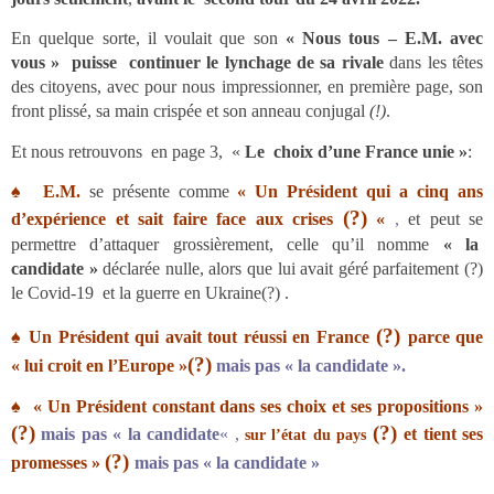
En quelque sorte, il voulait que son
« Nous tous – E.M. avec
vous » puisse continuer
le lynchage de sa rivale
dans les têtes
des citoyens, avec pour nous impressionner, en première page, son
front plissé, sa main crispée et son anneau conjugal
(!)
.
Et nous retrouvons
en page 3, «
Le
choix d’une France unie »
:
♠
E.M
.
se présente comme
« Un Président
qui a cinq ans
(?)
d’expérience et sait faire face aux crises
«
,
et peut se
permettre d’attaquer grossièrement, celle qu’il nomme
« la
candidate »
déclarée nulle, alors que
lui avait géré parfaitement (?)
le Covid-19 et la guerre en Ukraine(?) .
(?)
♠
Un Président qui avait tout réussi
en France
parce que
(?)
« lui
croit
en l’Europe »
mais
pas « la candidate ».
♠
« Un Président constant dans ses choix et ses propositions »
(?)
(?)
mais pas « la candidate
« ,
et tient ses
sur l’état du pays
(?)
promesses »
mais pas « la candidate »