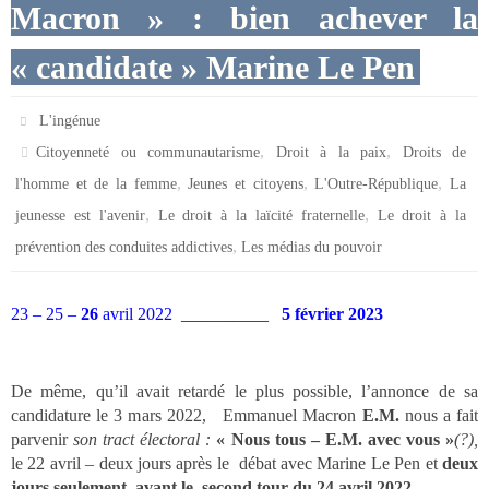
Macron » : bien achever la
« candidate » Marine Le Pen
L'ingénue
,
,
Citoyenneté ou communautarisme
Droit à la paix
Droits de
,
,
,
l'homme et de la femme
Jeunes et citoyens
L'Outre-République
La
,
,
jeunesse est l'avenir
Le droit à la laïcité fraternelle
Le droit à la
,
prévention des conduites addictives
Les médias du pouvoir
23 – 25
–
26
avril 2022 __________
5 février 2023
De même, qu’il avait retardé le plus possible, l’annonce de sa
candidature le 3 mars 2022, Emmanuel Macron
E.M.
nous a fait
parvenir
son tract électoral :
« Nous tous – E.M. avec vous »
(?),
le 22 avril – deux jours après le débat avec
Marine Le Pen et
deux
jours seulement
,
avant le second tour du 24 avril 2022.