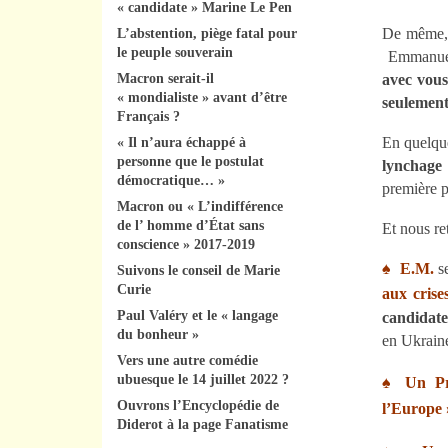
« candidate » Marine Le Pen
De même, q
L’abstention, piège fatal pour
le peuple souverain
Emmanue
Macron serait-il
avec vous
« mondialiste » avant d’être
seulemen
Français ?
En quelque
« Il n’aura échappé à
personne que le postulat
lynchage
démocratique… »
première p
Macron ou « L’indifférence
de l’ homme d’État sans
Et nous r
conscience » 2017-2019
♠
E.M
.
s
Suivons le conseil de Marie
Curie
aux cris
Paul Valéry et le « langage
candidat
du bonheur »
en Ukraine
Vers une autre comédie
ubuesque le 14 juillet 2022 ?
♠
Un Pr
Ouvrons l’Encyclopédie de
l’Europe 
Diderot à la page Fanatisme