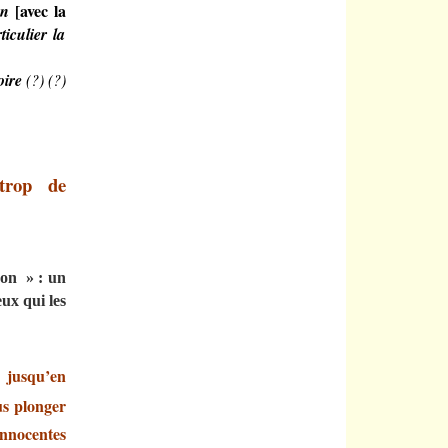
[
avec la
on
ticulier la
oire
(?) (?)
trop de
ron » :
un
ux qui les
 jusqu’en
us plonger
innocentes