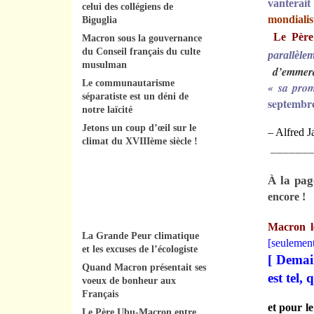
vanterait
celui des collégiens de
mondialis
Biguglia
Le Père
Macron sous la gouvernance
du Conseil français du culte
parallèlem
musulman
d’emmerd
Le communautarisme
« sa prom
séparatiste est un déni de
septembr
notre laïcité
Jetons un coup d’œil sur le
– Alfred J
climat du XVIIIème siècle !
_______
À la pag
encore !
Macron le
La Grande Peur climatique
[
seulemen
et les excuses de l’écologiste
[ Demai
Quand Macron présentait ses
est tel,
voeux de bonheur aux
Français
et pour l
Le Père Ubu-Macron entre