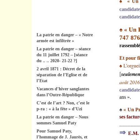
♠
« Un P
candidate
candidat
♠
« Un 
La patrie en danger – « Notre
747 876 
armée est infiltrée »
rassembl
La patrie en danger – séance
du 11 juillet 1792 – [séance
Et pour fi
du .. .. 2020- 21-22 ?]
L’orguei
♠
2 avril 1871 : Décret de la
[
seulemen
séparation de l’Eglise et de
l’Etat
août 2016
Vacances d’hiver sanglantes
candidat
dans l’Outre-République
ans ».
C’est de l’art ? Non, c’est le
p-ra : « à la fête » d’Uzi
♠
« Un Pré
ses factu
La patrie en danger – Nous
sommes Samuel Paty
_______
⇒
Pour Samuel Paty,
E.M.
l’hommage de J. Jaurès, et