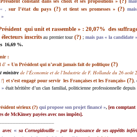
(?)
résident constant dans ses choix et ses propositions »
mai
(?)
(?)
sur l’état du pays
« ,
et tient ses promesses »
mais
e »
Président
qui unit et rassemble »
: 20,07% des suffrage
électeurs inscrits
(?)
au premier tour
;
mais pas « la candidate 
és
16,69 %.
nir :
« Un Président qui n’avait jamais
fait de politique
l
d’
(?)
t
ministre
de l’Économie et de l’Industrie de F.
Hollande du 26 août 
 !
]
(?)
et s’est engagé pour servir
les Françaises et les Français
»
,
e »
était héritière d’un clan familial, politicienne professionnelle depuis
sident sérieux (?)
qui propose son projet financé »
,
[en comptant ,
res de McKinsey payées avec
nos impôts].
____________________
«
 avec
sa Cornegidouille
–
par la puissance de ses appétits infér