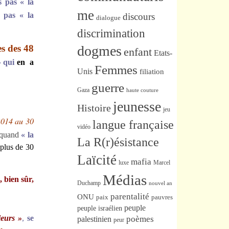
s pas « la
me
 pas « la
discours
dialogue
discrimination
s des 48
dogmes
enfant
Etats-
» qui
en a
Femmes
Unis
filiation
guerre
Gaza
haute couture
jeunesse
Histoire
jeu
2014 au 30
langue française
vidéo
 quand
« la
La R(r)ésistance
 plus de 30
Laïcité
mafia
luxe
Marcel
Médias
 bien sûr,
Duchamp
nouvel an
parentalité
ONU
paix
pauvres
peuple
peuple israélien
ieurs »
,
se
poèmes
palestinien
peur