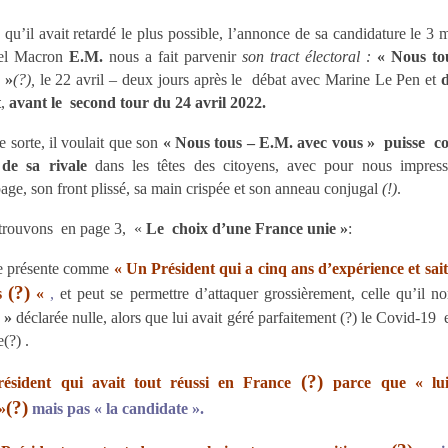
u’il avait retardé le plus possible, l’annonce de sa candidature le 3
l Macron
E.M.
nous a fait parvenir
son tract électoral :
« Nous to
 »
(?),
le 22 avril – deux jours après le débat avec
Marine Le Pen et
t
,
avant le second tour du 24 avril 2022.
 sorte, il voulait que son
« Nous tous – E.M. avec vous » puisse c
 de sa rivale
dans les têtes des citoyens, avec pour nous impress
age, son front plissé, sa main crispée et son anneau conjugal
(!)
.
etrouvons
en page 3, «
Le
choix d’une France unie »
:
e présente comme
« Un Président
qui a cinq ans
d’expérience et sait
(?)
es
«
,
et peut se
permettre d’attaquer grossièrement, celle qu’il
e »
déclarée nulle, alors que
lui avait géré parfaitement (?) le Covid-19 e
(?) .
(?)
ésident qui avait tout réussi
en France
parce que « lu
(?)
»
mais
pas « la candidate ».