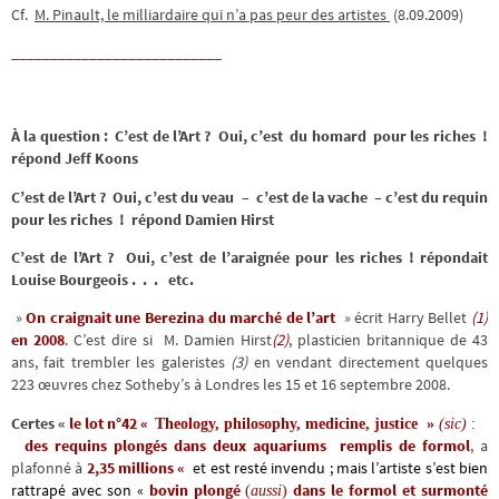
Cf.
M. Pinault, le milliardaire qui n’a pas peur des artistes
(8.09.2009)
___________________________
Apostille
À la question : C’est de l’Art ? Oui, c’est du homard pour les riches !
répond Jeff Koons
C’est de l’Art ? Oui, c’est du veau – c’est de la vache – c’est du requin
pour les riches ! répond Damien Hirst
C’est de l’Art ? Oui, c’est de l’araignée pour les riches !
répondait
Louise Bourgeois . . .
etc.
»
On craignait une Berezina du marché de l’art
» écrit Harry Bellet
(1)
en 2008
. C’est dire si M. Damien Hirst
(2)
, plasticien britannique de 43
ans, fait trembler les galeristes
(3)
en vendant directement quelques
223 œuvres chez Sotheby’s à Londres les 15 et 16 septembre 2008.
Certes
«
le lot n°42 «
Theology, philosophy, medicine, justice »
(sic)
:
des requins plongés dans deux aquariums
remplis de formol
, a
plafonné à
2,35 millions «
et est resté invendu
; mais l’artiste s’est bien
rattrapé avec son «
bovin plongé
dans le formol et surmonté
(
aussi
)