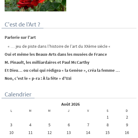
C'est de l'Art ?
Parlerie sur l’art
« … jeu de piste dans l’histoire de l’art du XXème siècle «
Oui et même les Beaux-Arts dans les musées de France
M. Pinault, les milliardaires et Paul McCarthy
Et Dieu… ou celui qui rédigea « la Genèse », créa la femme …
Non, c’est le « p-ra : À la fête » d’Uzi
Calendrier
août 2026
L
M
M
J
V
S
D
1
2
3
4
5
6
7
8
9
10
11
12
13
14
15
16