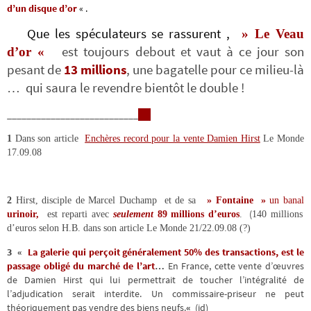
d’un disque d’or
« .
Que les spéculateurs se rassurent ,
» Le Veau
est toujours debout et vaut à ce jour son
d’or «
pesant de
13 millions
, une bagatelle pour ce milieu-là
… qui saura le revendre bientôt le double !
___________________________
1
Dans son article
Enchères record pour la vente Damien Hirst
Le Monde
17.09.08
2
Hirst, disciple de Marcel Duchamp et de sa
» Fontaine »
un
banal
(
urinoir,
est reparti avec
seulement
89 millions d’euros
.
140 millions
d’euros selon H.B. dans son article Le Monde 21/22.09.08 (?)
3
«
La galerie qui perçoit généralement
50%
des transactions, est le
passage obligé du marché de l’art
…
En France, cette vente d’œuvres
de Damien Hirst qui lui permettrait de toucher l’intégralité de
l’adjudication serait interdite. Un commissaire-priseur ne peut
théoriquement pas vendre des biens neufs.
«
(id)