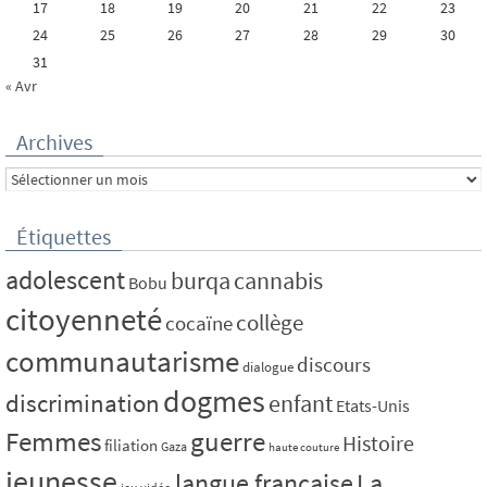
17
18
19
20
21
22
23
24
25
26
27
28
29
30
31
« Avr
Archives
Archives
Étiquettes
adolescent
burqa
cannabis
Bobu
citoyenneté
collège
cocaïne
communautarisme
discours
dialogue
dogmes
discrimination
enfant
Etats-Unis
Femmes
guerre
Histoire
filiation
Gaza
haute couture
jeunesse
La
langue française