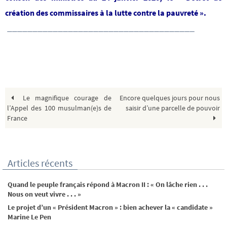
création des commissaires à la lutte contre la pauvreté ».
_____________________________________
Le magnifique courage de
Encore quelques jours pour nous
l’Appel des 100 musulman(e)s de
saisir d’une parcelle de pouvoir
France
Articles récents
Quand le peuple français répond à Macron II : « On lâche rien . . .
Nous on veut vivre . . . »
Le projet d’un « Président Macron » : bien achever la « candidate »
Marine Le Pen