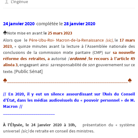
L'ingénue
24 janvier 2020
complétée le
28 janvier 2020
♠
Note mise en avant
le
25
mars
2023
Alors que le
Père-Ubu-Roi- Macron-de-la-Renaissance
,
le
17 mars
(sic)
2023
, « quinze minutes avant la lecture à l’Assemblée nationale des
conclusions de la commission mixte paritaire (CMP) sur
sa nouvelle
réforme des retraites
,
a
autorisé /
ordonné
/
le recours à l’article 49
alinéa 3
, engageant ainsi
sa
responsabilité de
son
gouvernement sur ce
Public Sénat]
texte. [
♠
♠
________________________________________________________
// En 2020, il y eut un silence assourdissant sur l’Avis du Conseil
d’État,
dans les médias audiovisuels du « pouvoir personnel » de M.
Macron //
________________________
À l’Élysée,
le 24 janvier 2020
à 10h,
présentation du « système
universel
(sic)
de retraite en conseil des ministres.