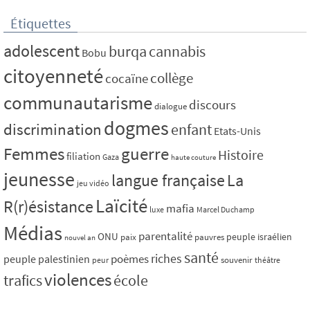
Étiquettes
adolescent
burqa
cannabis
Bobu
citoyenneté
collège
cocaïne
communautarisme
discours
dialogue
dogmes
discrimination
enfant
Etats-Unis
Femmes
guerre
Histoire
filiation
Gaza
haute couture
jeunesse
La
langue française
jeu vidéo
Laïcité
R(r)ésistance
mafia
luxe
Marcel Duchamp
Médias
parentalité
ONU
peuple israélien
paix
pauvres
nouvel an
santé
riches
poèmes
peuple palestinien
souvenir
peur
théâtre
violences
trafics
école