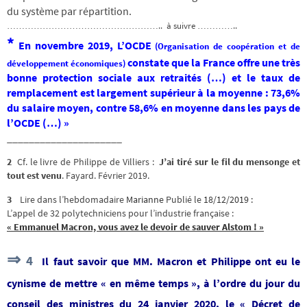
du système par répartition.
…………………………………………….. à suivre …………..
*
En novembre 2019, L’OCDE
(Organisation de coopération et de
constate que la France offre une très
développement économiques)
bonne protection sociale aux retraités (…) et le taux de
remplacement est largement supérieur à la moyenne : 73,6%
du salaire moyen, contre 58,6% en moyenne dans les pays de
l’OCDE (…) »
_____________________
2
Cf. le livre de Philippe de Villiers :
J’ai tiré sur le fil du mensonge et
tout est venu
. Fayard. Février 2019.
3
Lire dans l’hebdomadaire
Marianne
Publié le
18/12/2019 :
L’appel de 32 polytechniciens pour l’industrie française :
« Emmanuel Macron, vous avez le devoir de sauver Alstom ! »
⇒
4
Il faut savoir que MM. Macron et Philippe ont eu le
cynisme de mettre « en même temps », à l’ordre du jour du
conseil des ministres du 24 janvier 2020, le « Décret de