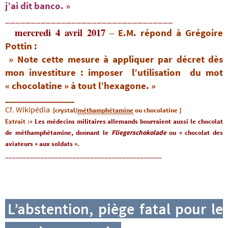
j’ai dit banco. »
_________________________________
mercredi 4 avril 2017
–
E.M. répond à Grégoire
Pottin :
» Note cette mesure à appliquer par décret dès
mon investiture : imposer l’utilisation du mot
« chocolatine » à tout l’hexagone. »
_________________
Cf. Wikipédia
[crystal/
méthamphétamine
ou chocolatine ]
Extrait :
« Les médecins militaires allemands bourraient aussi le chocolat
de méthamphétamine, donnant le
Fliegerschokolade
ou « chocolat des
aviateurs » aux soldats ».
____________________________________________
L’abstention, piège fatal pour le