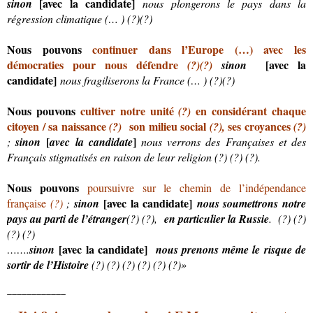
[avec la candidate]
sinon
nous plongerons le pays dans la
régression climatique (… ) (?)(?)
Nous pouvons
continuer dans l’Europe (…) avec les
démocraties pour nous défendre
[avec la
(?)
(?)
sinon
candidate]
nous fragiliserons la France (… ) (?)(?)
Nous pouvons
cultiver notre unité
en considérant chaque
(?)
citoyen / sa naissance
son milieu social
ses croyances
(?)
(?),
(?)
[
]
;
sinon
avec la candidate
nous verrons des Françaises et des
Français stigmatisés en raison de leur religion (?) (?) (?).
Nous pouvons
poursuivre sur le chemin de l’indépendance
[
avec la
candidate
]
française
(?)
;
sinon
nous soumettrons notre
pays au parti de l’étranger
(?) (?),
en particulier la Russie
. (?) (?)
(?) (?)
[
avec la
candidate
]
…….
sinon
nous prenons même le risque de
sortir de l’Histoire
(?) (?) (?) (?) (?) (?)»
____________