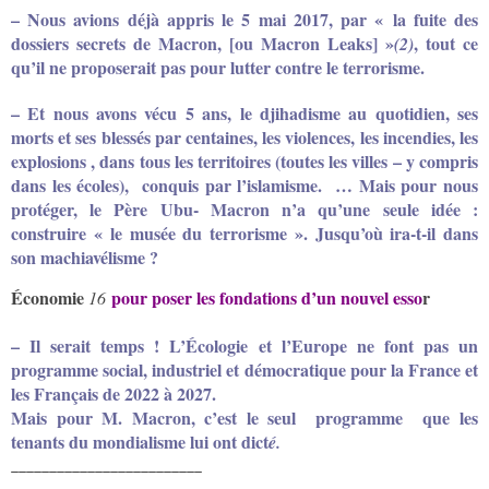
– Nous avions déjà appris le 5 mai 2017, par
« la fuite des
dossiers secrets de Macron, [ou Macron Leaks] »
, tout ce
(2)
qu’il ne proposerait pas pour lutter contre le terrorisme.
– Et nous avons vécu 5 ans, le djihadisme au quotidien, ses
morts et ses blessés par centaines, les violences, les incendies, les
explosions , dans tous les territoires (toutes les villes – y compris
dans les écoles), conquis par l’islamisme. … Mais pour nous
protéger, le Père Ubu- Macron n’a qu’une seule idée :
construire « le musée du terrorisme ». Jusqu’où ira-t-il dans
son machiavélisme ?
Économie
p
our poser les fondations d’un nouvel esso
r
16
– Il se
rait temps
!
L’Écologie et l’Europe ne font pas un
programme social,
industriel et démocratique pour la France et
les Français de 2022 à 2027.
Mais pour M. Macron, c’est le seul programme que les
tenants du
mondialisme lui ont dict
é.
_________________________