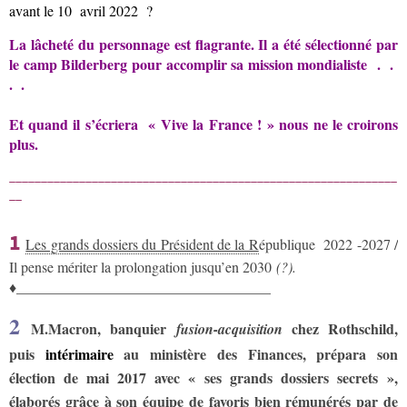
avant le 10 avril 2022 ?
La lâcheté du personnage est flagrante. Il a été sélectionné par
le camp Bilderberg pour accomplir sa mission mondialiste . .
. .
Et quand il s’écriera « Vive la France ! » nous ne le croirons
plus.
_____________________________________________________________
__
1
Les grands dossiers du Président de la R
épublique 2022 -2027 /
Il pense mériter la prolongation jusqu’en 2030
(?).
♦___________________________________
2
M.Macron, banquier
chez Rothschild,
fusion-acquisition
puis
intérimaire
au ministère des Finances, prépara son
élection de mai 2017 avec « ses grands dossiers secrets »,
élaborés grâce à son équipe de favoris bien rémunérés par de