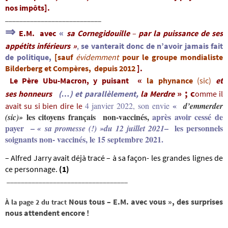
nos impôts].
___________________________
⇒
«
E.M. avec
sa Cornegidouille
–
par la puissance de ses
appétits inférieurs »
,
se vanterait donc de n’avoir jamais fait
de politique,
[sauf
évidemment
pour le groupe mondialiste
Bilderberg et Compères, depuis 2012
].
«
Le Père Ubu-Macron, y puisant
la
phynance
(sic)
et
» ;
c
ses
honneurs
(…) et parallèlement,
la Merdre
omme il
«
4 janvier 2022, son envie
d’emmerder
avait su si bien dire le
les citoyens f
rançais
non-vaccinés,
après avoir cessé de
(sic)»
payer –
– les personnels
« sa promesse (!) »
du 12 juillet 2021
soignants non- vaccinés, le 15 septembre 2021.
– Alfred Jarry avait déjà tracé – à sa façon- les grandes lignes de
ce personnage.
(1)
__________________________________
Nous tous – E.M. avec vous », des surprises
À la page 2 du tract
nous attendent encore !