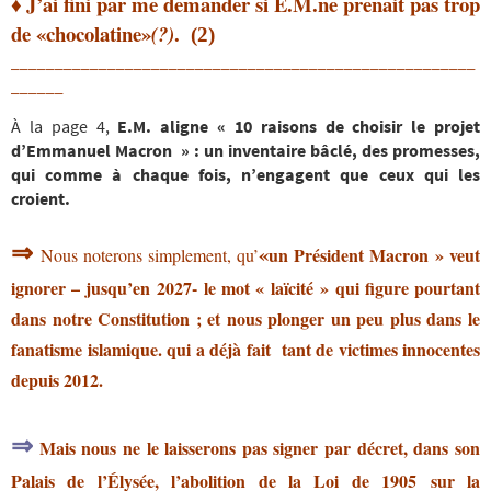
J’ai fini par
me demander si E.M.
ne prenait pas
trop
♦
de «chocolatine»
.
(?)
(2)
_____________________________________________________
______
À la page 4,
E.M.
aligne « 10 raisons de choisir le projet
d’Emmanuel Macron » :
un inventaire
bâclé,
des promesses,
qui comme à chaque fois, n’engagent que ceux qui les
croient.
⇒
«
un Président Macron » veut
Nous noterons simplement, qu’
ignorer
– jusqu’en 2027-
le mot « laïcité » qui figure pourtant
dans notre Constitution ; et nous plonger un peu plus dans le
fanatisme islamique. qui a déjà fait tant de victimes innocentes
depuis 2012.
⇒
Mais nous ne le laisserons pas signer par décret, dans son
Palais de l’Élysée, l’abolition de la Loi
de 1905 sur la