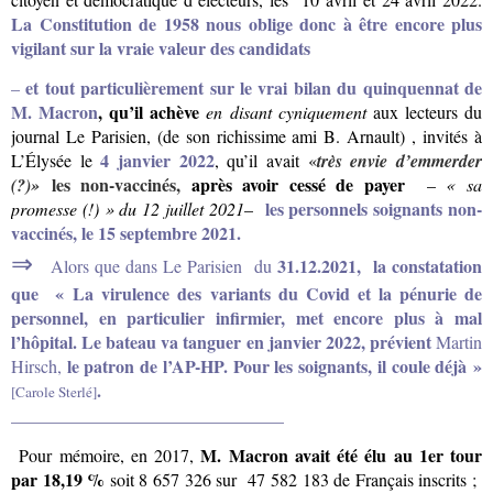
La Constitution de 1958 nous oblige donc à être encore plus
vigilant sur la vraie valeur des candidats
et tout particulièrement sur le vrai bilan du quinquennat de
–
M. Macron
, qu’il achève
en disant cyniquement
aux lecteurs du
journal Le Parisien, (de son richissime ami B. Arnault) , invités à
4 janvier 2022
L’Élysée le
, qu’il avait «
très envie d’emmerder
les non-vaccinés,
après avoir cessé de payer
(?)»
–
« sa
les personnels soignants non-
promesse (!) »
du 12 juillet 2021
–
vaccinés, le 15 septembre 2021.
⇒
31.12.2021
, la constatation
Alors que
dans Le Parisien du
que
« La virulence des variants du Covid et la pénurie de
personnel, en particulier infirmier, met encore plus à mal
l’hôpital. Le bateau va tanguer en janvier 2022, prévient
Martin
le patron de l’AP-HP. Pour les soignants, il coule déjà »
Hirsch,
.
[Carole Sterlé]
_______________________________
M. Macron avait été élu au 1er tour
Pour mémoire, en 2017,
par 18,19 %
soit 8 657 326 sur 47 582 183 de Français inscrits ;