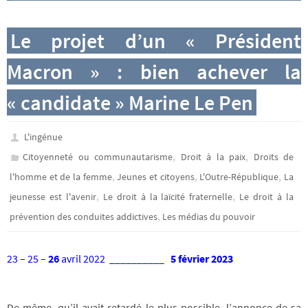
Le projet d’un « Président
Macron » : bien achever la
« candidate » Marine Le Pen
L'ingénue
,
,
Citoyenneté ou communautarisme
Droit à la paix
Droits de
,
,
,
l'homme et de la femme
Jeunes et citoyens
L'Outre-République
La
,
,
jeunesse est l'avenir
Le droit à la laïcité fraternelle
Le droit à la
,
prévention des conduites addictives
Les médias du pouvoir
23 – 25
–
26
avril 2022 __________
5 février 2023
De même, qu’il avait retardé le plus possible, l’annonce de sa