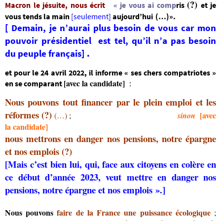
(?)
Macron le jésuite, nous écrit
« je vous ai comp
ris
et
j
e
vous tends la main
[
seulement]
aujourd’hui
(…)».
[ Demain, je n’aurai plus besoin de vous
car mon
pouvoir présidentiel est tel, qu’il n’a pas besoin
du peuple français] .
et pour le 24 avril 2022, il informe « ses chers compatriotes »
[avec la candidate]
en se comparant
:
Nous pouvons tout financer par le plein emploi et les
réformes
(?)
[avec
(…)
;
sinon
la candidate]
nous mettrons en danger nos pensions
,
notre épargne
et nos emplois
(?)
[Mais c’est bien lui, qui, face aux citoyens en colère en
ce début d’année 2023, veut mettre en danger nos
pensions, notre épargne et nos emplois ».]
Nous pouvons
faire de la France une puissance écologique
;