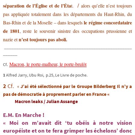
/
séparation de l’Église et de l’Éta
t.
alors
qu’elle n’est toujours
pas appliquée totalement dans les départements du Haut-Rhin, du
le régime concordataire
Bas-Rhin et de la Moselle – dans lesquels
de 1801
, reste le souvenir sinistre des occupations prussienne et
n’est toujours pas aboli.
nazie et
_____________________________________________________
______
Macron, le porte-malheur, le porte-brulôt
.
Cf
1
Alfred Jarry, Ubu Roi, p.25, Le Livre de poche.
2
Cf.
«
J’ai été sélectionné par le Groupe Bilderberg Il n’y a
pas de démocratie à proprement parler en France «
Macron leaks / Julian Assange
E.M. En Marche !
« Moi on m’avait dit ‘tu obéis à notre vision
européiste et on te fera grimper les échelons’ donc