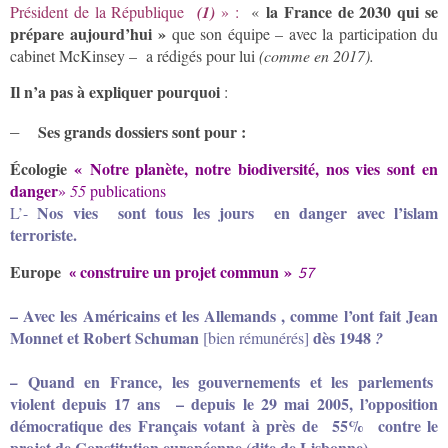
la France de 2030
qui se
Président de la République
(1)
» :
«
prépare aujourd’hui »
que son équipe – avec la participation du
cabinet McKinsey – a rédigés pour lui
(comme en 2017).
Il n’a pas à expliquer pourquoi
:
–
Ses grands dossiers
sont pour :
Écologie
« Notre planète, notre biodiversité, nos vies sont en
danger
»
55
publications
Nos vies sont tous les jours en danger avec l’islam
L’-
terroriste.
Europe
construire un projet commun »
«
57
– Avec les Américains et les Allemands , comme l’ont fait Jean
Monnet et Robert Schuman
dès 1948
[bien rémunérés]
?
Quand en France, les gouvernements et les parlements
–
violent depuis 17 ans – depuis le 29 mai 2005, l’opposition
démocratique des Français votant à près de 55% contre le
projet de Constitution européenne (dite de Lisbonne).