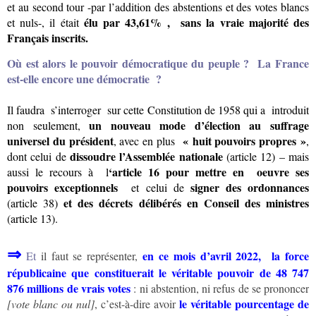
et au second tour -par l’addition des abstentions et des votes blancs
élu par 43,61% , sans la vraie majorité des
et nuls-, il était
Français inscrits.
Où est alors le pouvoir démocratique du peuple ? La France
est-elle encore une démocratie ?
Il faudra s’interroger sur cette Constitution de 1958 qui a introduit
un nouveau mode d’élection au suffrage
non seulement,
universel du président
« huit pouvoirs propres »
, avec en plus
,
dissoudre l’Assemblée nationale
dont celui de
(article 12) – mais
‘article 16 pour mettre en oeuvre ses
aussi le recours à l
pouvoirs exceptionnels
signer des ordonnances
et celui de
et des décrets délibérés en Conseil des ministres
(article 38)
(article 13).
⇒
en ce mois d’avril 2022,
la force
Et
il faut se représenter,
républicaine que constituerait le véritable pouvoir
de
48 747
876
millions de vrais votes
: ni abstention, ni refus de se prononcer
le véritable pourcentage de
[vote blanc ou nul]
, c’est-à-dire avoir