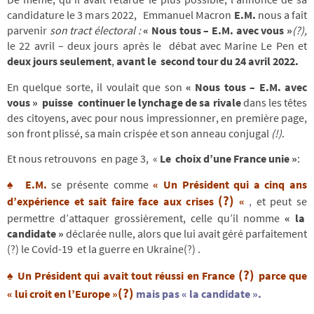
candidature le 3 mars 2022, Emmanuel Macron
E.M.
nous a fait
parvenir
son tract électoral :
« Nous tous – E.M. avec vous »
(?),
le 22 avril – deux jours après le débat avec
Marine Le Pen et
deux jours seulement
,
avant le second tour du 24 avril 2022.
En quelque sorte, il voulait que son
« Nous tous – E.M. avec
vous » puisse continuer
le lynchage de sa rivale
dans les têtes
des citoyens, avec pour nous impressionner, en première page,
son front plissé, sa main crispée et son anneau conjugal
(!)
.
Et nous retrouvons
en page 3, «
Le
choix d’une France unie »
:
♠
E.M
.
se présente comme
« Un Président
qui a cinq ans
(?)
d’expérience et sait faire face aux crises
«
,
et peut se
permettre d’attaquer grossièrement, celle qu’il nomme
« la
candidate »
déclarée nulle, alors que
lui avait géré parfaitement
(?) le Covid-19 et la guerre en Ukraine(?) .
(?)
♠
Un Président qui avait tout réussi
en France
parce que
(?)
« lui
croit
en l’Europe »
mais
pas « la candidate ».