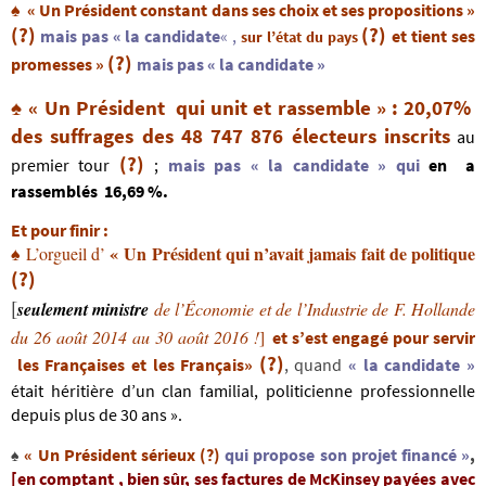
♠
« Un Président constant dans ses choix et ses propositions »
(?)
(?)
mais pas « la candidate
« ,
et tient ses
sur l’état du pays
(?)
promesses »
mais pas « la candidate »
♠
« Un Président
qui unit et rassemble »
: 20,07%
des suffrages des 48 747 876 électeurs inscrits
au
(?)
premier tour
;
mais pas « la candidate » qui
en a
rassemblés
16,69 %.
Et pour finir :
« Un Président qui n’avait jamais
fait de politique
L’orgueil
d’
♠
(?)
[
seulement
ministre
de l’Économie et de l’Industrie de F.
Hollande
du 26 août 2014 au 30 août 2016 !
]
et s’est engagé pour servir
(?)
les Françaises et les Français
»
, quand
« la candidate »
était héritière d’un clan familial, politicienne professionnelle
depuis plus de 30 ans ».
« Un Président sérieux (?)
qui propose son projet financé »
,
♠
[en comptant , bien sûr, ses factures de McKinsey payées avec