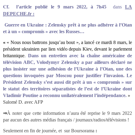
Cf.
l’article
publié
le 9 mars 2022, à 7h45
dans
LA
DEPECHE.fr :
Guerre en Ukraine : Zelensky prêt à ne plus adhérer à l’Otan
et à un « compromis » avec les Russes…
«
« Nous nous battrons jusqu’au bout », a lancé ce mardi 8 mars, le
président ukrainien par lien vidéo depuis Kiev, devant le parlement
britannique
.
Dans un entretien avec la chaîne américaine de
télévision ABC, Volodymyr Zelensky a par ailleurs déclaré ne
plus insister sur une adhésion de l’Ukraine à l’Otan, une des
questions invoquées par Moscou pour justifier l’invasion. Le
Président Zelensky s’est aussi dit prêt à un « compromis » sur
le statut des territoires séparatistes de l’est de l’Ukraine dont
Vladimir Poutine a reconnu unilatéralement l’indépendance.
»
Salomé D. avec AFP
⇒
À noter que cette information n’aura été reprise le 9 mars 2022
par aucun des autres médias français / journaux/radios/télévisions !
Seulement en fin de journée, et sur Boursorama
: