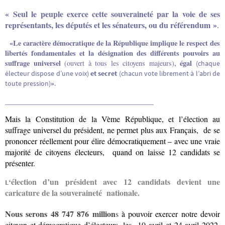
« Seul le peuple exerce cette souveraineté par la voie de ses
représentants, les députés et les sénateurs, ou du référendum »
.
«Le caractère démocratique de la République implique le respect des
libertés fondamentales et la désignation des différents pouvoirs au
suffrage universel
égal
(ouvert à tous les citoyens majeurs)
,
(chaque
électeur dispose d’une voix)
et
secre
t
(chacun vote librement à l’abri de
toute pression)
»
.
_____________________________________
Mais la Constitution de la Vème République, et l’élection au
suffrage universel du président,
ne permet plus aux Français, de se
prononcer réellement pour élire démocratiquement – avec une vraie
majorité de citoyens électeurs, quand on laisse 12 candidats se
présenter.
‘élection d’un président avec 12 candidats devient une
L
caricature de la souveraineté nationale.
Nous serons 48 747 876 million
s
à pouvoir exercer notre devoir
citoyen et démocratique d’électeurs, les 10 avril et 24 avril 2022.