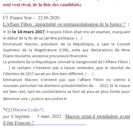
seul vrai rival, de la liste des candidats).
____________________
Cf. France Soir – 22.06.2020
:
L’Affaire Fillon : impartialité ou instrumentalisation de la Justice ?
«
le 14 mars 2017
Et
, François Fillon était mis en examen, marquant
le début de la fin de sa carrière politique. (…)
Emmanuel Macron, président de la République, a saisi le Conseil
Supérieur de la Magistrature (CSM), suite aux déclarations de Mme
Eliane Houlette, ancienne procureure financière.
Le président de la République connait la dangerosité de l’Affaire Fillon (
… ) et certains n’hésitent pas à laisser entendre, que le résultat de
l’élection de 2017 aurait pu être bien différent. ( … )
Emmanuel Macron n’entend pas que l’affaire Fillon ne vienne à
nouveau perturber les élections présidentielles de … 2022. Et le risque
est bien réel, tant les contestations se font de plus en plus fortes pour
»
dénoncer une «
justice aux ordres
*
Cf.
[Macron Leaks
*]
par
L’ingénue : 3 mars 2022
Macron serait-il mondialiste avant
d’être Français ?
_________________________