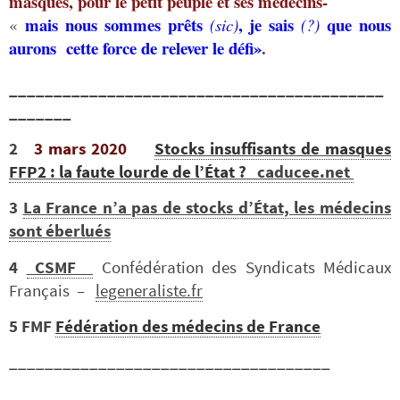
masques, pour le petit peuple et ses médecins-
mais nous sommes prêts
, je sais
que nous
«
(sic)
(?)
aurons
cette
force de relever le défi»
.
__________________________________________
_______
2
3 mars 2020
Stocks insuffisants de masques
FFP2 : la faute lourde de l’État ?
caducee.net
3
La France n’a pas de stocks d’État, les médecins
sont éberlués
4
CSMF
Confédération des Syndicats Médicaux
Français –
legeneraliste.fr
5
FMF
Fédération des médecins de France
____________________________________