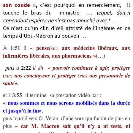
son coude »
,
c’est pourquoi en remerciement, il
touche le bras du ministre …
lequel, doit-il
cependant espérer, ne s’est pas mouché avec !
…
Ce n’est qu’un clin d’œil attristé de l’ingénue en ce
temps d’Ubu-Macron au pouvoir …
1:51
pense
aux médecins libéraux, aux
À
il
«
(sic)
infirmières libérales, aux pharmaciens »
(…)
2:22
puis à
i
l dit «
pouvoir continuer à agir, protéger
(sic)
nos concitoyens et protéger
(sic)
nos personnels de
santé»
.
3:55
et à
il termine sa prestation vidéo par :
«
nous sommes et nous serons mobilisés dans la durée
et jusqu’à la fin»
,
puis tourné vers O. Véran, d’une voix qui faiblit de plus en
– car M. Macron sait qu’il n’y a ni tests, ni
plus