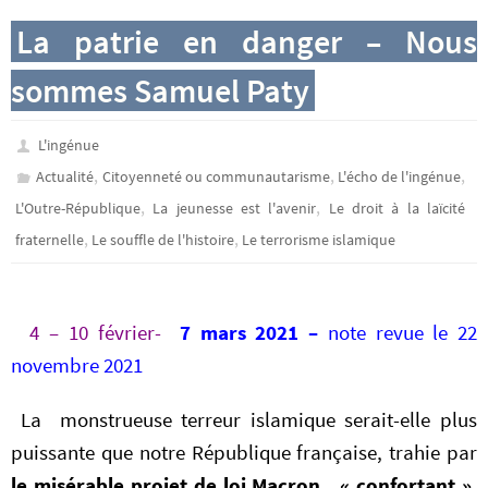
La patrie en danger – Nous
sommes Samuel Paty
L'ingénue
,
,
,
Actualité
Citoyenneté ou communautarisme
L'écho de l'ingénue
,
,
L'Outre-République
La jeunesse est l'avenir
Le droit à la laïcité
,
,
fraternelle
Le souffle de l'histoire
Le terrorisme islamique
4 – 10
février-
7 mars
2021
–
note revue le 22
novembre 2021
La monstrueuse terreur islamique serait-elle plus
puissante que notre République française, trahie par
le misérable projet de loi Macron,
« confortant »
,