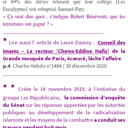
et 69% des élèves refusent que leur collège [Les
Eucalyptus] soit rebaptisé Samuel-Paty.
« Ça veut dire quoi , s’indigne Robert Bénéventi, que les
terroristes ont gagné ? »
_______________________________________
*
Lire aussi l’ article de Laure Daussy :
Conseil des
imams – Le recteur
[
Chems-Eddine Hafiz
]
de la
Grande mosquée de Paris, écœuré, lâche l’affaire
p.4
Charlie Hebdo n°1484 / 30 décembre 2020
______________________________________
*
*
Créée le 14 novembre 2019, à
l’initiative du
groupe Les Républicains,
la commission d’enquête
du Sénat
sur les réponses apportées par les autorités
publiques au développement de la radicalisation
islamiste et les moyens de la combattre
a conduit ses
travaux pendant huit mois.