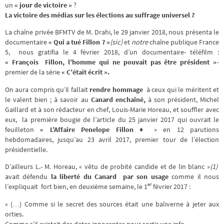
un
« jour de victoire »
?
La victoire des médias sur les élections au suffrage universel ?
La chaîne privée BFMTV de M. Drahi, le 29 janvier 2018, nous présenta le
documentaire
« Qui a tué Fillon ? »
(sic)
et
notre
chaîne publique France
5, nous gratifia le 4 février 2018, d’un documentaire- téléfilm :
« François Fillon, l’homme qui ne pouvait pas être président »-
premier de la série
« C’était écrit ».
On aura compris qu’il fallait
rendre hommage
à ceux qui le méritent et
le valent bien ; à savoir au
Canard enchaîné,
à son président, Michel
Gaillard et à son rédacteur en chef, Louis-Marie Horeau, et souffler avec
eux, la première bougie de l’article du 25 janvier 2017 qui ouvrait le
feuilleton
« L’Affaire Penelope Fillon ♦
» en 12 parutions
hebdomadaires, jusqu’au 23 avril 2017, premier tour de l’élection
présidentielle.
D’ailleurs L.- M. Horeau, « vêtu de probité candide et de lin blanc »
(1)
avait défendu
la liberté du Canard par son usage
comme il nous
er
l’expliquait fort bien, en deuxième semaine, le 1
février 2017 :
« (…) Comme si le secret des sources était une baliverne à jeter aux
orties.
Comme s’il existait des dates innocentes pour sortir une info.