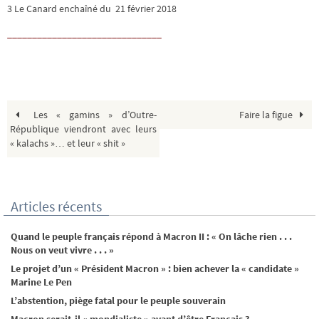
3 Le Canard enchaîné du 21 février 2018
_______________________________
Les « gamins » d’Outre-
Faire la figue
République viendront avec leurs
« kalachs »… et leur « shit »
Articles récents
Quand le peuple français répond à Macron II : « On lâche rien . . .
Nous on veut vivre . . . »
Le projet d’un « Président Macron » : bien achever la « candidate »
Marine Le Pen
L’abstention, piège fatal pour le peuple souverain