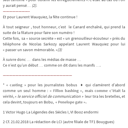
y aurait pensé…
(2).
————————–
Et pour Laurent Wauquiez, la fête continue !
À tout seigneur , tout honneur, c’est le Canard enchaîné, qui prend la
suite de la filature pour faire son numéro !
Cette fois, sa « source secrète » est « un grenouilleur-écouteur » près du
téléphone de Nicolas Sarkozy appelant Laurent Wauquiez pour lui
« passer un savon mémorable. »
(3)
À suivre donc … dans les médias de masse …
Ce n’est qu’un début … comme on dit dans les manifs ….
——————————————————————
* «
casting
» pour les journalistes bobus ♦ qui clamèrent d’abord
comme un seul homme :
« Fillon bashing », mais
comme c’était la
vérité
, «
le service officiel de communication »
leur tira les bretelles, et
cela devint, toujours en Bobu, «
Penelope gate ».
1 Victor Hugo La Légendes des Siècles I, VI Booz endormi
2 Cf. 21.02.2018 La rédaction de LCI (autre filiale de TF1 Bouygues)