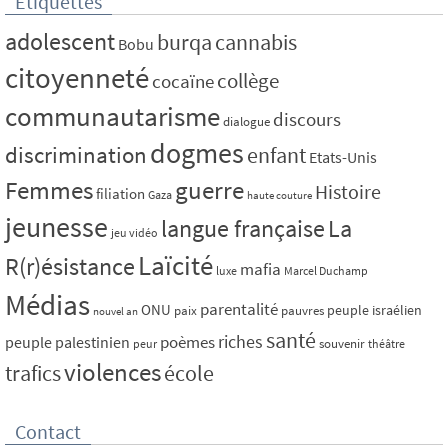
Étiquettes
adolescent
burqa
cannabis
Bobu
citoyenneté
collège
cocaïne
communautarisme
discours
dialogue
dogmes
discrimination
enfant
Etats-Unis
Femmes
guerre
Histoire
filiation
Gaza
haute couture
jeunesse
La
langue française
jeu vidéo
Laïcité
R(r)ésistance
mafia
luxe
Marcel Duchamp
Médias
parentalité
ONU
peuple israélien
paix
pauvres
nouvel an
santé
riches
poèmes
peuple palestinien
souvenir
peur
théâtre
violences
trafics
école
Contact