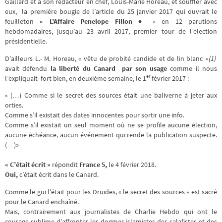
Gaillard et à son rédacteur en chef, Louis-Marie Horeau, et souffler avec
eux, la première bougie de l’article du 25 janvier 2017 qui ouvrait le
feuilleton
« L’Affaire Penelope Fillon ♦
» en 12 parutions
hebdomadaires, jusqu’au 23 avril 2017, premier tour de l’élection
présidentielle.
D’ailleurs L.- M. Horeau, « vêtu de probité candide et de lin blanc »
(1)
avait défendu
la liberté du Canard par son usage
comme il nous
er
l’expliquait fort bien, en deuxième semaine, le 1
février 2017 :
« (…) Comme si le secret des sources était une baliverne à jeter aux
orties.
Comme s’il existait des dates innocentes pour sortir une info.
Comme s’il existait un seul moment où ne se profile aucune élection,
aucune échéance, aucun événement qui rende la publication suspecte.
(…)»
« C’était écrit »
répondit
France 5,
le 4 février 2018.
Oui,
c’était écrit dans le Canard.
Comme le gui l’était pour les Druides, « le secret des sources » est sacré
pour le Canard enchaîné.
Mais, contrairement aux journalistes de Charlie Hebdo qui ont le
courage sublime d’affronter les dogmes islamistes des salafistes et des