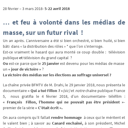
28 février – 3 mars 2018-
5-22 avril 2018
… et feu à volonté
dans les médias de
masse
, sur un futur rival !
Un an après. L’anniversaire a été si bien orchestré, si bien huilé, si bien
bâti dans « la distribution des rôles » * que l’on s’interroge.
Est-ce vraiment le hasard qui aura monté ce coup double : télévision
publique
et
télévision du grand capital ?
Ou
est-ce parce que le
25 janvier
est devenu pour les médias de masse
un
« jour de victoire »
?
La victoire des médias sur les élections au suffrage universel ?
La chaîne privée BFMTV de M. Drahi, le 29 janvier 2018, nous présenta le
documentaire
« Qui a tué Fillon ? »
(sic)
et
notre
chaîne publique France
5, nous gratifia le 4 février 2018, d’un documentaire- téléfilm :
« François Fillon, l’homme qui ne pouvait pas être président »-
premier de la série
« C’était écrit ».
On aura compris qu’il fallait
rendre hommage
à ceux qui le méritent et
le valent bien ; à savoir au
Canard enchaîné,
à son président, Michel