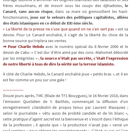
frères musulmans, et de mourir sous les coups des djihadistes,
le
Canard, sans aucun risque
, dans sa mare où grenouillent les haut-
fonctionnaires,
joue sur le velours des politiques capitalistes, alliées
des états islamiques en ce début de XXI ème siècle.
« La liberté de la presse ne s’use que quand on ne s’en sert pas »
est sa
devise. Pour Le Canard enchaîné, il s’agit de la liberté du choix de la
bonne source qui triplera ses ventes.
⇒ Pour Charlie Hebdo
avec le numéro spécial du 8 février 2006 et le
dessin de Cabu -« C’est dur d’être aimé par des cons -Mahomet débordé
par les intégristes »-,
la source n’était pas secrète, c’était l’expression
de notre liberté à tous de dire la vérité sur la terreur islamiste.
À côté de Charlie Hebdo, le Canard enchaîné joue « petits bras », et il en
est fier comme un pou sur une gale !
——————-
Douze jours après, TMC (filiale de TF1 Bouygues), le 16 février 2018, dans
l’émission Quotidien de Y. Barthès, commençait la diffusion d’un
enregistrement
clandestin
de propos tenus par Laurent Wauquiez ;
selon le journaliste « vêtu aussi de probité candide et de lin blanc »,
cette
pratique d’agent secret
est la bienvenue et s’inscrit dans l’éthique
de la profession ; il ajoute que « la production n’avait pas « versé un
seul centime » pour obtenir les enregistrements ». C’était au cas où l’on