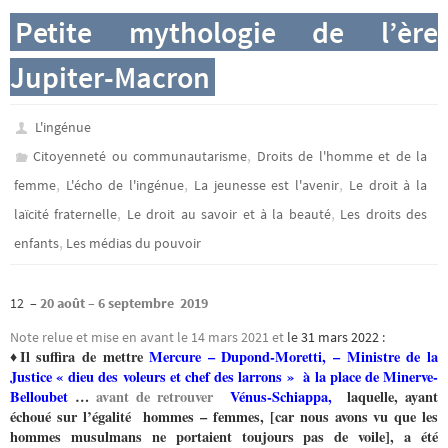
Petite mythologie de l’ère
Jupiter-Macron
L'ingénue
,
Citoyenneté ou communautarisme
Droits de l'homme et de la
,
,
,
femme
L'écho de l'ingénue
La jeunesse est l'avenir
Le droit à la
,
,
laïcité fraternelle
Le droit au savoir et à la beauté
Les droits des
,
enfants
Les médias du pouvoir
12 –
20 août – 6 septembre 2019
Note relue et mise en avant le 14 mars 2021 et
le
31 mars 2022
:
♦Il suffira de mettre
Mercure – Dupond-Moretti, – Ministre de la
Justice « dieu des voleurs et chef des larrons »
à la place de Minerve-
Belloubet
…
avant de retrouver
Vénus-Schiappa,
laquelle, ayant
échoué sur l’égalité hommes – femmes, [car nous avons vu que les
hommes musulmans ne portaient toujours pas de voile], a été