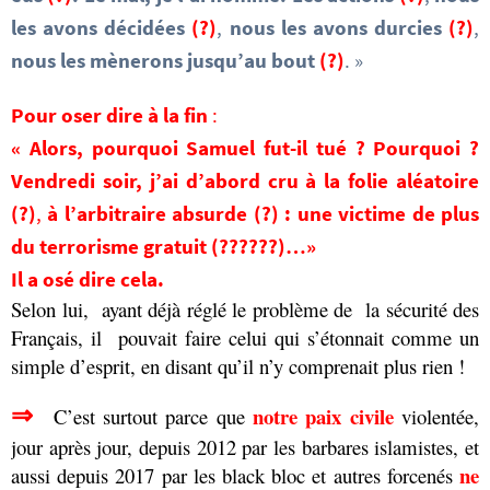
les avons décidées
(?)
,
nous les avons durcies
(?)
,
nous les mènerons jusqu’au bout
(?)
. »
Pour oser dire à la fin
:
« Alors,
pourquoi
Samuel fut-il tué ?
Pourquoi ?
Vendredi soir, j’ai d’abord cru à la folie aléatoire
(?)
,
à l’arbitraire absurde
(?)
:
une victime de plus
du terrorisme gratuit
(??????)
…»
Il a osé dire cela.
Selon lui, ayant déjà réglé le problème de la sécurité des
Français,
il pouvait faire celui qui s’étonnait comme un
simple d’esprit, en disant qu’il n’y comprenait plus rien !
⇒
notre paix civile
C’est surtout parce que
violentée,
jour après jour, depuis 2012 par les barbares islamistes, et
ne
aussi depuis 2017 par les black bloc et autres forcenés