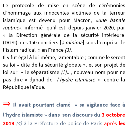
Le protocole de mise en scène de cérémonies
d’hommage aux innocentes victimes de la terreur
islamique est devenu pour Macron, «
une banale
routine»
, informé qu’il est
,
depuis janvier 2020, par
« la Direction générale de la sécurité intérieure
(DGSI) des 150 quartiers [
a minima
] sous l’emprise de
l’islam radical » en France
(3)
.
Il y fut égal à lui-même, lamentable ; comme le seront
sa loi «
dite de la sécurité globale », et son projet de
loi sur « le séparatisme
(?)
« , nouveau nom pour ne
pas dire « djihad de
l’hydre islamiste »
contre la
République laïque.
⇒
Il avait pourtant clamé « sa vigilance face à
l’hydre islamiste » dans son discours du
3 octobre
2019
(4)
à la Préfecture de police de Paris
après
les