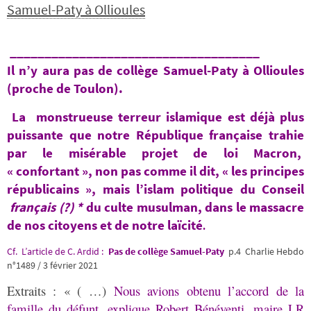
Samuel-Paty à Ollioules
____________________________________
Il n’y aura pas de collège Samuel-Paty à Ollioules
(proche de Toulon).
La monstrueuse terreur islamique est déjà plus
puissante que notre République française trahie
par le misérable projet de loi Macron,
« confortant », non pas comme il dit, « les principes
républicains », mais l’islam politique du Conseil
français (?) *
du culte musulman, dans le massacre
de nos citoyens et de notre laïcité
.
Cf. L’article de C. Ardid :
Pas de collège Samuel-Paty
p.4
Charlie Hebdo
n°1489 / 3 février 2021
Extraits : « ( …)
Nous avions obtenu l’accord de la
famille du défunt, explique Robert Bénéventi, maire LR