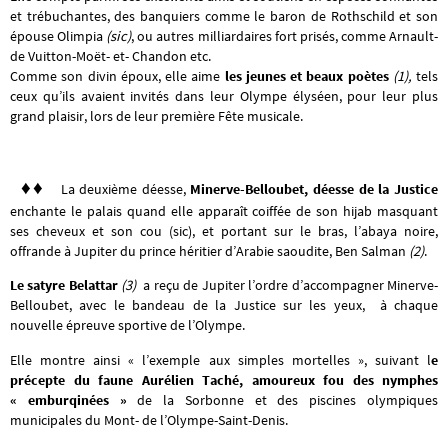
et trébuchantes, des banquiers comme le baron de Rothschild et son
épouse Olimpia
(sic)
, ou autres milliardaires fort prisés, comme Arnault-
de Vuitton-Moët- et- Chandon etc.
Comme son divin époux, elle aime
les jeunes et beaux poètes
(1),
tels
ceux qu’ils avaient invités dans leur Olympe élyséen, pour leur plus
grand plaisir, lors de leur première Fête musicale.
♦♦
La deuxième déesse,
Minerve-Belloubet, déesse de la Justice
enchante le palais quand elle apparaît coiffée de son hijab masquant
ses cheveux et son cou (sic), et portant sur le bras, l’abaya noire,
offrande à Jupiter du prince héritier d’Arabie saoudite, Ben Salman
(2)
.
L
e satyre Belattar
(3)
a reçu de Jupiter l’ordre d’accompagner Minerve-
Belloubet, avec le bandeau de la Justice sur les yeux, à chaque
nouvelle épreuve sportive de l’Olympe.
Elle montre ainsi « l’exemple aux simples mortelles », suivant l
e
précepte du faune Aurélien Taché,
amoureux fou des nymphes
« emburqinées »
de la Sorbonne et des piscines olympiques
municipales du Mont- de l’Olympe-Saint-Denis.