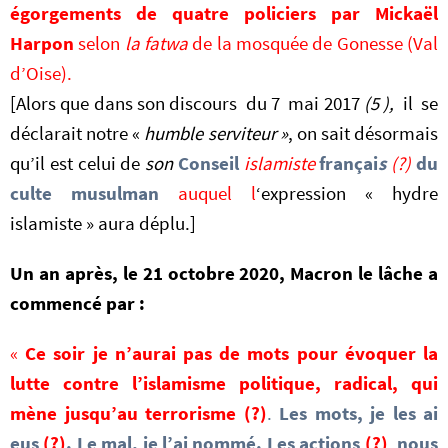
égorgements de quatre policiers par Mickaël
Harpon
selon
la fatwa
de la mosquée de Gonesse (Val
d’Oise).
[Alors que dans son discours du 7 mai 2017
(5 ),
il se
déclarait notre «
humble serviteur »
, on sait désormais
qu’il est celui de
son
Conseil
islamiste
françai
s
(?)
du
culte musulman
auquel l
‘expression « hydre
islamiste » aura déplu.]
Un an après, le 21 octobre 2020, Macron le lâche a
commencé par :
«
Ce soir je n’aurai pas de mots
pour évoquer la
lutte contre l’islamisme politique, radical, qui
mène jusqu’au terrorisme
(?)
.
Les mots, je les ai
eus
(?)
. Le mal, je l’ai nommé. Les actions
(?)
,
nous