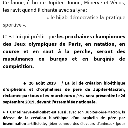
Ce faune, écho de Jupiter, Junon, Minerve et Vénus,
les ravit quand il chante avec sa lyre :
« le hijab démocratise la pratique
sportive »
.
C’est lui qui prédit que
les prochaines championnes
des Jeux olympiques de Paris, en natation, en
course et en saut à la perche, seront des
musulmanes en burqas et en burqinis de
compétition.
♠ 26 août 2019
/ La loi de création bioéthique
d’orphelins et d’orphelines de père de Jupiter-Macron,
réclamée par tous « les marcheurs »
(sic)
sera présentée le 24
septembre 2019, devant l’Assemblée nationale.
♦ ♦ Car Minerve-Belloubet est aussi,
avec son Jupiter-père-Macron,
la
déesse de la création bioéthique d’un orphelin de père par
insémination artificielle,
[bien connue des éleveurs d’animaux ]pour