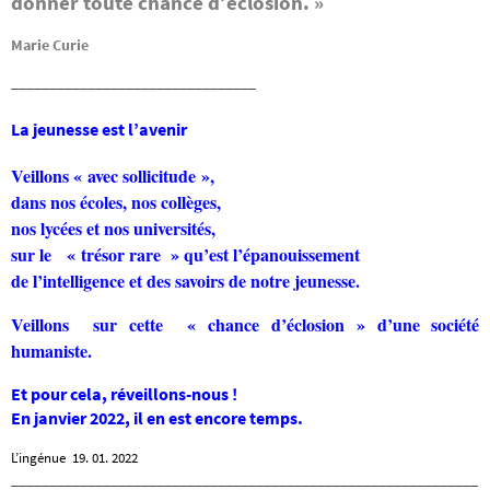
donner toute chance d’éclosion. »
Marie Curie
________________________________
La jeunesse est l’avenir
Veillons
« avec sollicitude »,
dans nos écoles, nos collèges,
nos lycées et nos universités,
sur le « trésor rare » qu’est l’épanouissement
de l’intelligence et des savoirs de notre jeunesse.
Veillons sur cette « chance d’éclosion » d’une société
humaniste.
Et pour cela, réveillons-nous !
En janvier 2022, il en est encore temps.
L’ingénue 19. 01. 2022
_____________________________________________________________