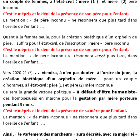
un couple de femmes, à l’état-civil : mère (1 ) et mère (2)
père
inconnu.
C’est le mépris et le déni de la présence de son père pour l’enfant.
La mention : « de père inconnu » ne résonnera que plus tard dans
l’oreille de l’enfant …
Quant à la femme seule, pour la création bioéthique d’un orphelin de
père, il suffira pour l’état-civil, de l’inscription :
mère
– père inconnu
C’est le mépris et le déni de la présence de son père pour l’enfant.
La mention » de père inconnu » résonnera
aussi
plus tard, dans
l’oreille de l’enfant …
Vers 2020-21 (?).
. .
viendra, à n’en pas douter à l’ordre du jour, la
création bioéthique d’un orphelin de mère…
pour un couple
d’hommes, à l’état-civil : père (1 ) et père (2)
mère inconnue
– à défaut d’être humaniste-
Ce sera la grande victoire politique
des homosexuels en marche pour la
gestation par mère porteuse
pendant 9 mois.
C’est le mépris et le déni de la présence de sa mère pour l’enfant.
La mention : « de mère inconnue » ne résonnera que plus tard dans
l’oreille de l’enfant …
Ainsi, « le Parlement des marcheurs » aura décrété, avec sa majorité -