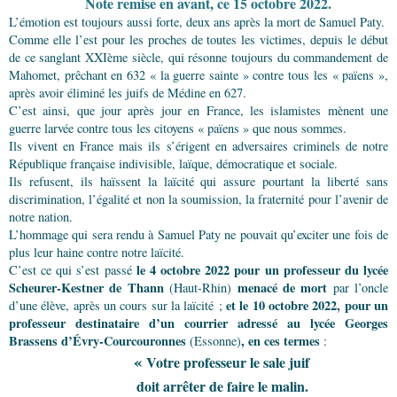
Note remise en avant, ce 15 octobre 2022.
L’émotion est toujours aussi forte, deux ans après la mort de Samuel Paty.
Comme elle l’est pour les proches de toutes les victimes, depuis le début
de ce sanglant XXIème siècle, qui résonne toujours du commandement de
Mahomet, prêchant en 632 « la guerre sainte » contre tous les « païens »,
après avoir éliminé les juifs de Médine en 627.
C’est ainsi, que jour après jour en France, les islamistes mènent une
guerre larvée contre tous les citoyens « païens » que nous sommes.
Ils vivent en France mais ils s’érigent en adversaires criminels de notre
République française indivisible, laïque, démocratique et sociale.
Ils refusent, ils haïssent la laïcité qui assure pourtant la liberté sans
discrimination, l’égalité et non la soumission, la fraternité pour l’avenir de
notre nation.
L’hommage qui sera rendu à Samuel Paty ne pouvait qu’exciter une fois de
plus leur haine contre notre laïcité.
le 4 octobre 2022 pour un professeur
du lycée
C’est ce qui s’est passé
Scheurer-Kestner de Thann
menacé de mort
(Haut-Rhin)
par l’oncle
et le 10 octobre 2022, pour un
d’une élève, après un cours sur la laïcité ;
professeur destinataire d’un courrier adressé au lycée Georges
Brassens d’Évry-Courcouronnes
, en ces termes
(Essonne)
:
«
Votre professeur le sale juif
doit arrêter de faire le malin.