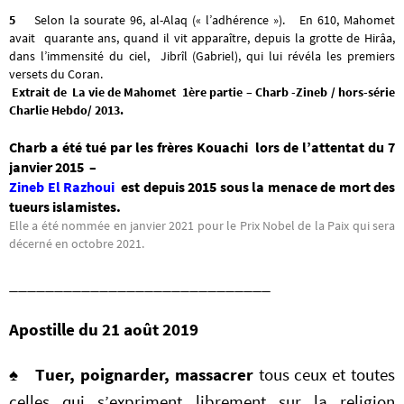
5
Selon la sourate 96, al-Alaq (« l’adhérence »). En 610, Mahomet
avait quarante ans, quand il vit apparaître, depuis la grotte de Hirâa,
dans l’immensité du ciel, Jibrîl (Gabriel), qui lui révéla les premiers
versets du Coran.
Extrait de La vie de Mahomet 1ère partie – Charb -Zineb / hors-série
Charlie Hebdo/ 2013.
Charb a été tué par les frères Kouachi lors de l’attentat du 7
janvier 2015 –
Zineb El Razhoui
est depuis 2015 sous la menace de mort des
tueurs islamistes.
Elle a été nommée en janvier 2021 pour le Prix Nobel de la Paix qui sera
décerné en octobre 2021.
_____________________________
Apostille du 21 août 2019
♠
Tuer, poignarder, massacrer
tous ceux et toutes
celles qui s’expriment librement sur la religion