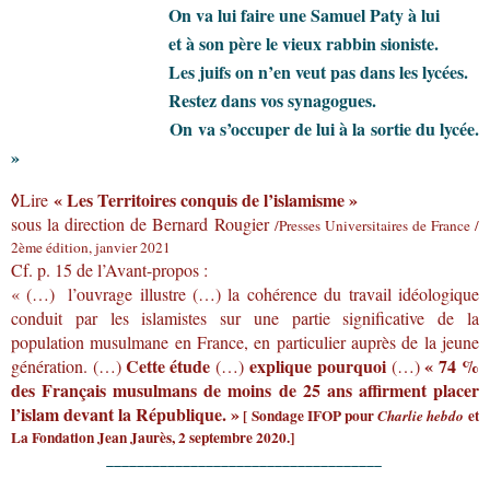
On va lui faire une Samuel Paty à lui
et à son père le vieux rabbin sioniste.
Les juifs on n’en veut pas dans les lycées.
Restez dans vos synagogues.
On va s’occuper de lui à la sortie du lycée.
»
◊
«
Les Territoires
conquis de l’islamisme
»
Lire
sous la direction de Bernard Rougier
/
Presses Universitaires de France /
2ème édition, janvier 2021
Cf. p. 15 de l’Avant-propos :
« (…)
l’ouvrage illustre (…) la cohérence du travail idéologique
conduit par les islamistes sur une partie significative de la
population musulmane en France, en particulier auprès de la jeune
Cette étude
explique pourquoi
« 74 %
génération. (…)
(…)
(…)
des Français musulmans de moins de 25 ans affirment
placer
l’islam
devant la République. »
[ Sondage IFOP pour
et
Charlie hebdo
La Fondation Jean
Jaurès, 2 septembre 2020.]
____________________________________