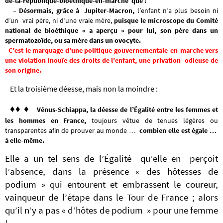
de-la-république-bioéthique-en-marche que :
– Désormais, grâce à Jupiter-Macron,
l’enfant n’a plus besoin ni
d’un vrai père, ni d’une vraie mère,
puisque le microscope du Comité
national de bioéthique « a aperçu » pour lui, son père dans un
spermatozoïde, ou sa mère dans un ovocyte.
C’est le marquage d’une politique gouvernementale-en-marche vers
une violation inouïe des droits de l’enfant, une privation odieuse de
son origine.
Et la troisième déesse, mais non la moindre :
♦♦ ♦
Vénus-Schiappa, la déesse de l’Égalité entre les femmes et
les hommes en France,
toujours vêtue de tenues légères ou
transparentes afin de prouver au monde …
combien elle est égale …
à elle-même.
Elle a un tel sens de l’Égalité qu’elle en perçoit
l’absence, dans la présence « des hôtesses de
podium » qui entourent et embrassent le coureur,
vainqueur de l’étape dans le Tour de France ; a
lors
qu’il n’y a pas « d’hôtes de podium » pour une femme