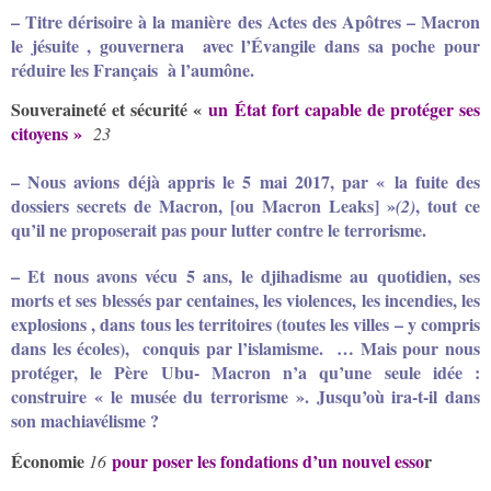
– Titre dérisoire à la manière des Actes des Apôtres – Macron
le jésuite , gouvernera avec l’Évangile dans sa poche pour
réduire les Français à l’aumône.
Souveraineté et sécurité «
un État fort capable de protéger ses
citoyens »
23
– Nous avions déjà appris le 5 mai 2017, par
« la fuite des
dossiers secrets de Macron, [ou Macron Leaks] »
, tout ce
(2)
qu’il ne proposerait pas pour lutter contre le terrorisme.
– Et nous avons vécu 5 ans, le djihadisme au quotidien, ses
morts et ses blessés par centaines, les violences, les incendies, les
explosions , dans tous les territoires (toutes les villes – y compris
dans les écoles), conquis par l’islamisme. … Mais pour nous
protéger, le Père Ubu- Macron n’a qu’une seule idée :
construire « le musée du terrorisme ». Jusqu’où ira-t-il dans
son machiavélisme ?
Économie
p
our poser les fondations d’un nouvel esso
r
16