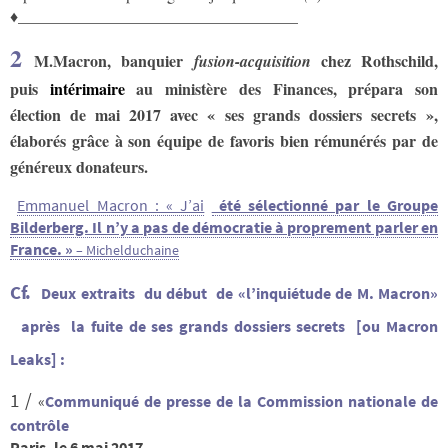
♦___________________________________
2
M.Macron, banquier
chez Rothschild,
fusion-acquisition
puis
intérimaire
au ministère des Finances, prépara son
élection de mai 2017 avec « ses grands dossiers secrets »,
élaborés grâce à son équipe de favoris bien rémunérés par de
généreux donateurs.
Emmanuel Macron : « J’ai
été sélectionné par le Groupe
Bilderberg. Il n’y a pas de démocratie à proprement parler en
France. »
– Michelduchaine
Cf.
Deux
extraits du début de «l’inquiétude de M. Macron»
après
la fuite de ses grands
dossiers secrets [ou Macron
Leaks] :
1 /
«
Communiqué de presse de la Commission nationale de
contrôle
Paris, le 6 mai 2017