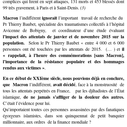
complices qui firent en sept attaques, 131 morts et 453 blessés dont
99 très gravement, à Paris et à Saint-Denis.
(3)
Macron
ignorait
l’indifférent
l’important travail de recherche du
Pr Thierry Baubet, spécialiste des traumatismes collectifs à l’hôpital
Avicenne de Bobigny, et coordinateur d’une étude évaluant
l’impact des attentats de janvier et de novembre 2015 sur la
population.
Selon le Pr Thierry Baubet « entre 4 000 et 6 000
il
personnes ont été touchées par les attentats de 2015. (… ) et
« rappelait, à l’heure des commémorations [sans Macron],
l’importance de la résistance populaire
et des hommages
rendus aux victimes »
.
En ce début de XXIème siècle, nous pouvions déjà en conclure,
que Macron
avait décidé
l’indifférent,
, face à la monstruosité de
tous les attentats perpétrés en France, par les djihadistes de l’État
de ne jamais
s’affliger de la douleur des autres.
islamique,
C’était l’évidence pour lui.
Qu’importaient toutes ces personnes assassinées par des fanatiques
égorgeurs islamistes, dans son quinquennat de petit banquier
millionnaire, aux ordres de la finance mondiale ?