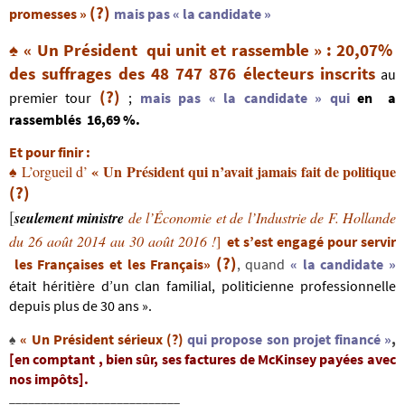
(?)
promesses »
mais pas « la candidate »
♠
« Un Président
qui unit et rassemble »
: 20,07%
des suffrages des 48 747 876 électeurs inscrits
au
(?)
premier tour
;
mais pas « la candidate » qui
en a
rassemblés
16,69 %.
Et pour finir :
« Un Président qui n’avait jamais
fait de politique
L’orgueil
d’
♠
(?)
[
seulement
ministre
de l’Économie et de l’Industrie de F.
Hollande
du 26 août 2014 au 30 août 2016 !
]
et s’est engagé pour servir
(?)
les Françaises et les Français
»
, quand
« la candidate »
était héritière d’un clan familial, politicienne professionnelle
depuis plus de 30 ans ».
« Un Président sérieux (?)
qui propose son projet financé »
,
♠
[en comptant , bien sûr, ses factures de McKinsey payées avec
nos impôts].
___________________________