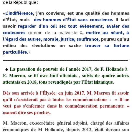
de la République :
«
L’indifférence
, j’en conviens, est une qualité des hommes
d’État, mais
des hommes d’État sans conscience.
Il faut
savoir
regarder d’un œil sec tout événement, avaler des
couleuvres
c
omme de la malvoisie
◊,
mettre au néant, à
l’égard des autres, morale, justice, souffrance,
pourvu qu’au
milieu des révolutions on sache
trouver sa fortune
particulière.
»
_____________________________________________________
La passation de pouvoir de l’année 2017, de F. Hollande à
♠
E. Macron, se fit
a
vec huit attentats , suivis de quatre autres
attentats en 2018, tous revendiqués par l’État islamique.
Dès son arrivée à l’Élysée
en juin 2017
M.
Macron
it savoir
,
,
f
qu’il n’assisterait pas à toutes les commémorations : « Il ne
veut pas s’enfermer dans la commémoration permanente »
osaient dire ses proches.
M. Macron, ex-secrétaire général adjoint, chargé des affaires
économiques de M Hollande, depuis 2012, était devenu son