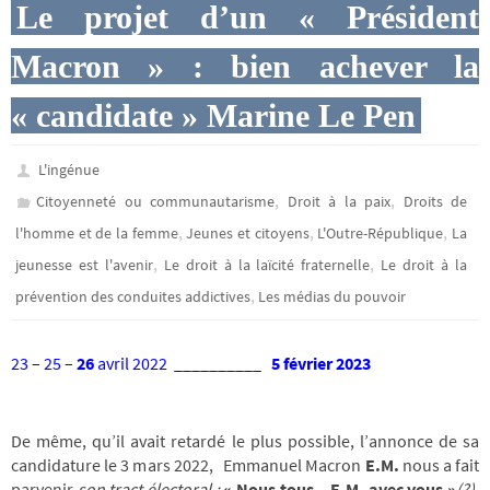
Le projet d’un « Président
Macron » : bien achever la
« candidate » Marine Le Pen
L'ingénue
,
,
Citoyenneté ou communautarisme
Droit à la paix
Droits de
,
,
,
l'homme et de la femme
Jeunes et citoyens
L'Outre-République
La
,
,
jeunesse est l'avenir
Le droit à la laïcité fraternelle
Le droit à la
,
prévention des conduites addictives
Les médias du pouvoir
23 – 25
–
26
avril 2022 __________
5 février 2023
De même, qu’il avait retardé le plus possible, l’annonce de sa
candidature le 3 mars 2022, Emmanuel Macron
E.M.
nous a fait
parvenir
son tract électoral :
« Nous tous – E.M. avec vous »
(?),