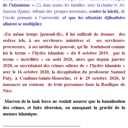
de
l’islamisme »
(2),
dans toutes les familles, avec la chaîne tv Al-
contre la laïcité,
Jazeera (Qatar), tribune des groupes terroristes,
de
et que les attentats djihadistes
l’école primaire à l’université,
allaient se multiplier.
En même temps [pensait-il]», il lui suffirait de donner des
«
ordres tels, à ses serviteurs- ministres et ses serviteurs-
procureurs, à ses médias du pouvoir, qu’ils traduisent comme
lui le terme « l’hydre islamiste » du 8 octobre 2019, par le
terme « incivilités » en août 2020
,
alors que depuis janvier
2020, se succéda
ient des crimes odieux de « l’hydre islamiste »
avec le 16 octobre 2020, la décapitation du professeur Samuel
Paty, à Conflans-Sainte-Honorine, et le 29 octobre 2020, le
massacre au couteau de trois personnes dans la Basilique de
Nice
.
Macron de la task force ne
voulait assurer que
la banalisation
des crimes, et faire diversion, en masquant la gravité de la
menace islamique.
__________________________________