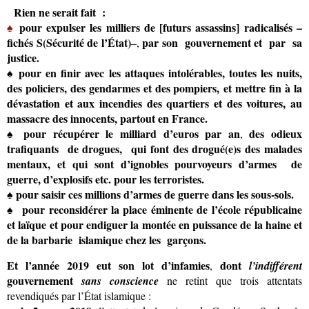
Rien ne serait fait
:
♠
pour expulser
les milliers de [futurs assassins] radicalisés –
fichés S(Sécurité de l’État)
par son gouvernement et par sa
–
,
justice.
♠
pour
en finir avec les attaques intolérables,
toutes les nuits,
des policiers, des gendarmes et des pompiers,
et mettre fin à la
dévastation et aux incendies des quartiers et des voitures, au
massacre des
innocents, partout en France.
♠
pour récupérer le milliard d’euros par an
des odieux
,
trafiquants de drogues, qui font des drogué(e)s des malades
mentaux, et qui sont d’ignobles pourvoyeurs d’armes de
guerre, d’explosifs etc. pour les terroristes.
♠ pour saisir ces
millions d’armes de guerre dans les sous-sols.
♠ pour reconsidérer la place éminente de l’école républicaine
et laïque et
pour endiguer la montée en puissance de la haine et
de la barbarie islamique chez les garçons.
Et l’année 2019 eut son lot d’infamies
dont
,
l’indifférent
gouvernement
sans conscience
ne retint que trois attentats
revendiqués par l’État islamique :