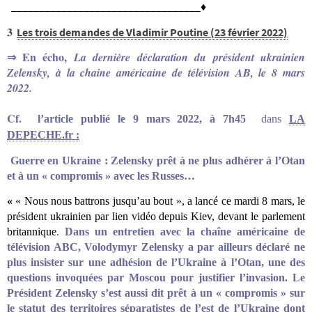
__________________________________♦
3
Les trois demandes de Vladimir Poutine (23 février 2022)
En écho,
La dernière déclaration du président ukrainien
⇒
Zelensky, à la chaine américaine de télévision AB, le 8 mars
2022.
Cf.
l’article
publié
le 9 mars 2022, à 7h45
dans
LA
DEPECHE.fr :
Guerre en Ukraine : Zelensky prêt à ne plus adhérer à l’Otan
et à un « compromis » avec les Russes…
«
« Nous nous battrons jusqu’au bout », a lancé ce mardi 8 mars, le
président ukrainien par lien vidéo depuis Kiev, devant le parlement
britannique
.
Dans un entretien avec la chaîne américaine de
télévision ABC, Volodymyr Zelensky a par ailleurs déclaré ne
plus insister sur une adhésion de l’Ukraine à l’Otan, une des
questions invoquées par Moscou pour justifier l’invasion. Le
Président Zelensky s’est aussi dit prêt à un « compromis » sur
le statut des territoires séparatistes de l’est de l’Ukraine dont