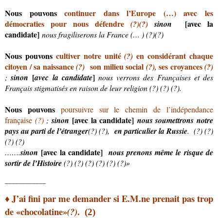
Nous pouvons
continuer dans l’Europe (…) avec les
démocraties pour nous défendre
[avec la
(?)
(?)
sinon
candidate]
nous fragiliserons la France (… ) (?)(?)
Nous pouvons
cultiver notre unité
en considérant chaque
(?)
citoyen / sa naissance
son milieu social
ses croyances
(?)
(?),
(?)
[
]
;
sinon
avec la candidate
nous verrons des Françaises et des
Français stigmatisés en raison de leur religion (?) (?) (?).
Nous pouvons
poursuivre sur le chemin de l’indépendance
[
avec la
candidate
]
française
(?)
;
sinon
nous soumettrons notre
pays au parti de l’étranger
(?) (?),
en particulier la Russie
. (?) (?)
(?) (?)
[
avec la
candidate
]
…….
sinon
nous prenons même le risque de
sortir de l’Histoire
(?) (?) (?) (?) (?) (?)»
____________
J’ai fini par
me demander si E.M.
ne prenait pas
trop
♦
de «chocolatine»
.
(?)
(2)