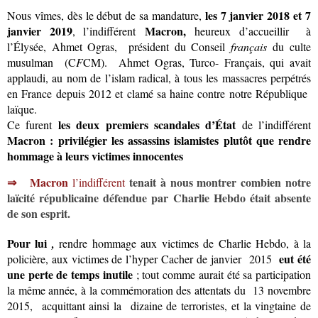
les 7 janvier 2018 et 7
Nous vîmes, dès le début de sa mandature,
janvier 2019
Macron,
, l’indifférent
heureux d’accueillir à
l’Élysée, Ahmet Ogras, président du Conseil
français
du culte
musulman (C
F
CM). Ahmet Ogras, Turco- Français, qui avait
applaudi, au nom de l’islam radical, à tous les massacres perpétrés
en France depuis 2012 et clamé sa haine contre notre République
laïque.
les deux premiers scandales d’État
Ce furent
de l’indifférent
Macron : privilégier les assassins islamistes plutôt que rendre
hommage à leurs victimes innocentes
⇒
Macron
tenait à nous montrer combien notre
l’indifférent
laïcité républicaine défendue par Charlie Hebdo était absente
de son esprit.
Pour lui
,
rendre hommage aux victimes de Charlie Hebdo, à la
eut été
policière, aux victimes de l’hyper Cacher de janvier 2015
une perte de temps inutile
; tout comme aurait été sa participation
la même année, à la commémoration des attentats du 13 novembre
2015,
acquittant ainsi la dizaine de terroristes, et la vingtaine de