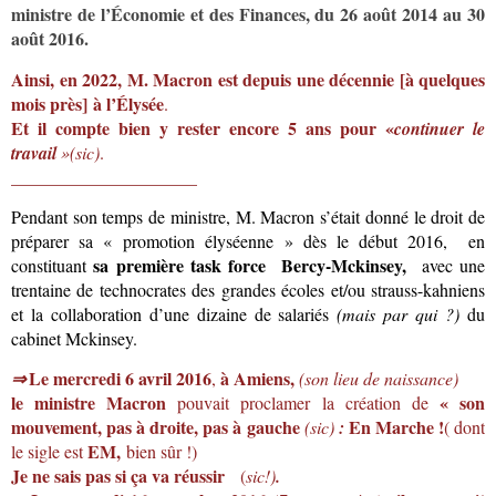
ministre de l’Économie et des Finances,
du 26 août 2014 au 30
août 2016.
Ainsi, en 2022, M. Macron est depuis une décennie [à quelques
mois près] à l’Élysée
.
Et il compte bien y
rester encore 5 ans pour «
continuer le
travail
»(sic)
.
_____________________
Pendant son temps de ministre, M. Macron s’était donné le droit de
préparer sa « promotion élyséenne » dès le début 2016, en
sa
première task force Bercy-Mckinsey,
constituant
avec une
trentaine de technocrates des grandes écoles et/ou strauss-kahniens
et la collaboration d’une dizaine de salariés
(mais par qui ?)
du
cabinet Mckinsey.
Le mercredi 6 avril 2016
à Amiens
,
,
(son lieu de naissance)
⇒
l
e ministre Macron
« son
pouvait proclamer la création de
mouvement,
pas à droite, pas à gauche
En Marche !
(sic)
:
( dont
EM,
le sigle est
bien sûr !)
Je ne sais pas
si ça va réussir
(
sic!)
.