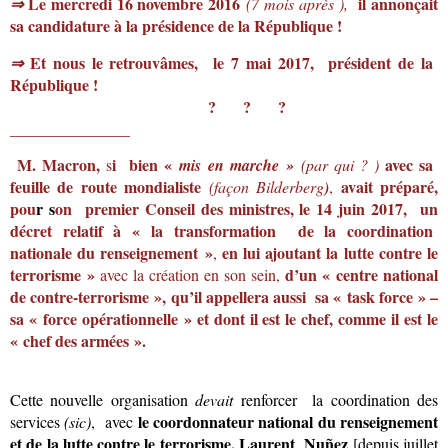
Le mercredi 16 novembre 2016
il annonçait
⇒
(7 mois après ),
sa candidature à la présidence de la République !
Et nous le retrouvâmes, le 7 mai 2017,
président de la
⇒
République !
? ? ?
_______________
M. Macron
,
i bien «
avec sa
s
mis en marche »
(par qui ? )
feuille
de route mondialiste
avait préparé,
(façon Bilderberg
)
,
pou
r s
on premier Conseil des ministres, le 14 juin 2017,
un
décret relatif à « la transformation de la coordination
nationale du renseignement »
en lui ajoutant la lutte contre le
,
terrorisme »
d’un « centre national
avec la création en son sein,
de contre-terrorisme », qu’il appellera aussi
sa « task force » –
sa « force opérationnelle » et dont il est le chef, comme il est le
« chef des armées ».
Cette nouvelle organisation
devait
renforcer la coordination des
le coordonnateur national du renseignement
services
(sic)
, avec
et de la lutte contre le terrorisme, Laurent Nuñez
[depuis juillet