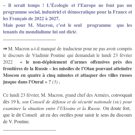
– Il se
rait temps
!
L’Écologie et l’Europe ne font pas un
programme social,
industriel et démocratique pour la France et
les Français de 2022 à 2027.
Mais pour M. Macron, c’est le seul programme que les
tenants du
mondialisme lui ont dict
é.
_________________________
⇒
M. Macron a-t-il manqué de traducteur pour ne pas avoir compris
le discours de Vladimir Poutine qui demandait le lundi 23 février
« le non-déploiement d’armes offensives près des
2022
frontières de la Russie – les missiles de l’Otan pouvant
atteindre
Moscou en quatre à cinq minutes ​et attaquer des villes russes
jusque dans l’Oural » ?
.
(3)
Ce lundi 23 février, M. Macron, grand chef des Armées, c
onvoquait
dès 19 h,
son Conseil de défense et de sécurité nationale
(sic) pour
examiner la situation entre l’Ukraine et la Russie.
On doute fort,
que le dit Conseil ait eu des oreilles pour saisir le sens du discours
de V. Poutine.
______________________