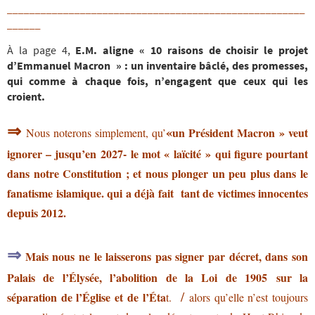
_____________________________________________________
______
À la page 4,
E.M.
aligne « 10 raisons de choisir le projet
d’Emmanuel Macron » :
un inventaire
bâclé,
des promesses,
qui comme à chaque fois, n’engagent que ceux qui les
croient.
⇒
«
un Président Macron » veut
Nous noterons simplement, qu’
ignorer
– jusqu’en 2027-
le mot « laïcité » qui figure pourtant
dans notre Constitution ; et nous plonger un peu plus dans le
fanatisme islamique. qui a déjà fait tant de victimes innocentes
depuis 2012.
⇒
Mais nous ne le laisserons pas signer par décret, dans son
Palais de l’Élysée, l’abolition de la Loi
de 1905 sur la
/
séparation de l’Église et de l’Éta
t.
alors
qu’elle n’est toujours