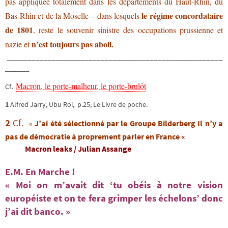
pas appliquée totalement dans les départements du Haut-Rhin, du
le régime concordataire
Bas-Rhin et de la Moselle – dans lesquels
de 1801
, reste le souvenir sinistre des occupations prussienne et
n’est toujours pas aboli.
nazie et
_____________________________________________________
______
Macron, le porte-malheur, le porte-brulôt
.
Cf
1
Alfred Jarry, Ubu Roi, p.25, Le Livre de poche.
2
Cf.
«
J’ai été sélectionné par le Groupe Bilderberg Il n’y a
pas de démocratie à proprement parler en France «
Macron leaks / Julian Assange
E.M. En Marche !
« Moi on m’avait dit ‘tu obéis à notre vision
européiste et on te fera grimper les échelons’ donc
j’ai dit banco. »
_________________________________