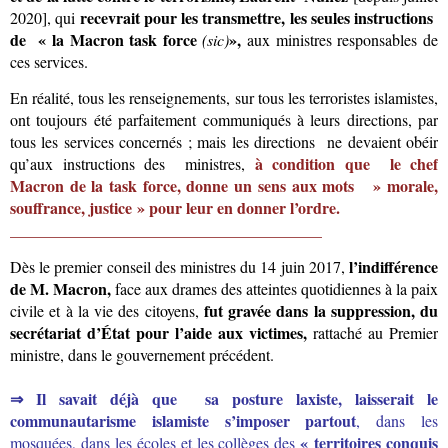
recevrait pour les transmettre,
les seules instructions
2020], qui
de « la Macron task force
»,
(sic)
aux ministres responsables de
ces services.
En réalité, tous les renseignements, sur tous les terroristes islamistes,
ont toujours été parfaitement communiqués à leurs directions, par
tous les services concernés ; mais les directions ne devaient obéir
à
condition que
le
chef
qu’aux instructions des ministres,
Mac
ron de la task force, donne un sens aux mots
» morale,
souffrance, justice »
pour
leur en
donner l’ordre.
_______________________________________
l’indifférence
Dès le premier conseil des ministres du 14 juin 2017,
de M. Macron,
face aux drames des atteintes quotidiennes à la paix
fut gravée dans la suppression,
du
civile et à la vie des citoyens,
secrétariat d’État pour l’aide aux victimes,
rattaché au Premier
ministre, dans le gouvernement précédent.
⇒ Il
s
avait déjà
que
sa posture laxiste, laisserait le
communautarisme islamiste
s’imposer partout
, dans les
« territoires conquis
mosquées, dans les écoles et les collèges des