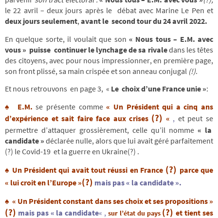
le 22 avril – deux jours après le débat avec
Marine Le Pen et
deux jours seulement
,
avant le second tour du 24 avril 2022.
En quelque sorte, il voulait que son
« Nous tous – E.M. avec
vous » puisse continuer
le lynchage de sa rivale
dans les têtes
des citoyens, avec pour nous impressionner, en première page,
son front plissé, sa main crispée et son anneau conjugal
(!)
.
Et nous retrouvons
en page 3, «
Le
choix d’une France unie »
:
♠
E.M
.
se présente comme
« Un Président
qui a cinq ans
(?)
d’expérience et sait faire face aux crises
«
,
et peut se
permettre d’attaquer grossièrement, celle qu’il nomme
« la
candidate »
déclarée nulle, alors que
lui avait géré parfaitement
(?) le Covid-19 et la guerre en Ukraine(?) .
(?)
♠
Un Président qui avait tout réussi
en France
parce que
(?)
« lui
croit
en l’Europe »
mais
pas « la candidate ».
♠
« Un Président constant dans ses choix et ses propositions »
(?)
(?)
mais pas « la candidate
« ,
et tient ses
sur l’état du pays