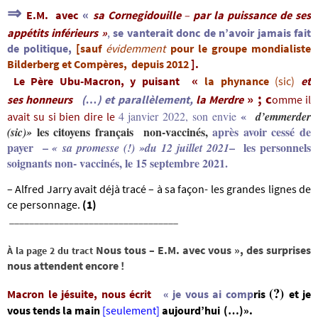
⇒
«
E.M. avec
sa Cornegidouille
–
par la puissance de ses
appétits inférieurs »
,
se vanterait donc de n’avoir jamais fait
de politique,
[sauf
évidemment
pour le groupe mondialiste
Bilderberg et Compères, depuis 2012
].
«
Le Père Ubu-Macron, y puisant
la
phynance
(sic)
et
» ;
c
ses
honneurs
(…) et parallèlement,
la Merdre
omme il
«
4 janvier 2022, son envie
d’emmerder
avait su si bien dire le
les citoyens f
rançais
non-vaccinés,
après avoir cessé de
(sic)»
payer –
– les personnels
« sa promesse (!) »
du 12 juillet 2021
soignants non- vaccinés, le 15 septembre 2021.
– Alfred Jarry avait déjà tracé – à sa façon- les grandes lignes de
ce personnage.
(1)
__________________________________
Nous tous – E.M. avec vous », des surprises
À la page 2 du tract
nous attendent encore !
(?)
Macron le jésuite, nous écrit
« je vous ai comp
ris
et
j
e
vous tends la main
[
seulement]
aujourd’hui
(…)».