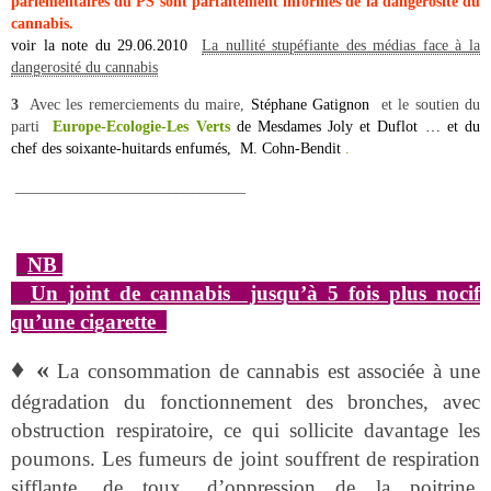
parlementaires du PS sont parfaitement informés de la dangerosité du
cannabis.
voir la note du 29.06.2010
La nullité stupéfiante des médias face à la
dangerosité du cannabis
3
Avec les remerciements du maire,
Stéphane Gatignon
et le soutien du
parti
Europe-Ecologie-Les Verts
de Mesdames
Joly et Duflot … et du
chef des soixante-huitards enfumés, M. Cohn-Bendit
.
______________________________
NB
Un joint de cannabis jusqu’à 5 fois plus nocif
qu’une cigarette
♦
«
La consommation de cannabis est associée à une
dégradation du fonctionnement des bronches, avec
obstruction respiratoire, ce qui sollicite davantage les
poumons. Les fumeurs de joint souffrent de respiration
sifflante, de toux, d’oppression de la poitrine,