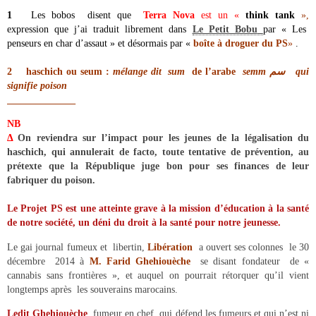
1
Les bobos disent que
Terra Nova
est un «
think
tank
»,
expression que j’ai traduit librement dans
Le Petit Bobu
par « Les
penseurs en char d’assaut » et désormais par «
boîte à droguer du PS
»
.
2 haschich ou seum :
mélange dit
sum
de l’arabe
semm
سم
qui
signifie poison
______________
NB
Δ
On reviendra sur l’impact pour les jeunes de la légalisation du
haschich, qui annulerait de facto, toute tentative de prévention, au
prétexte que la République juge bon pour ses finances de leur
fabriquer du poison.
Le Projet PS est une atteinte grave à la mission d’éducation à la santé
de notre société, un déni du droit à la santé pour notre jeunesse.
Le gai journal fumeux et libertin,
Libération
a ouvert ses colonnes le 30
décembre 2014 à
M. Farid Ghehiouèche
se disant fondateur de «
cannabis sans frontières », et auquel on pourrait rétorquer qu’il vient
longtemps après les souverains marocains.
Ledit Gh
ehiouèche
, fumeur en chef, qui défend les fumeurs et qui n’est ni