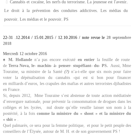
,
,
Cannabis et cocaïne, les nerfs du terrorisme
La jeunesse est l'avenir
,
Le droit à la prévention des conduites addictives
Les médias du
,
,
pouvoir
Les médias et le pouvoir
PS
22-31 .12.2014 / 15.01.2015 / 12.10.2016 / note revue le
28 septembre
2018
Mercredi 12 octobre 2016
♠
M. Hollande
n’a pas encore exécuté
en entier
la feuille de route
de
Terra Nova, le- machin- à- penser- stupéfiant- du- PS.
Aussi, Mme
Touraine, sa ministre de la Santé
(?)
n’a-t-elle que six mois pour faire
voter la dépénalisation du cannabis -qui est si bon pour financer
en milliards d’euros, les crapules des mafias et autres terroristes djihadistes
en France.
Si, depuis 2012, Mme Touraine s’est abstenue de toute action médiatisée
d’envergure nationale, pour prévenir la consommation de drogues dans les
collèges et les lycées, nul doute qu’elle veuille laisser son nom à la
postérité, à la fois
comme la ministre du « shoot » et la ministre du
« shit »
.
Quel palmarès, ce sera pour la femme politique, et pour le petit peuple des
conseillers de l’Élysée, autour de M. H. et de son gouvernement PS !