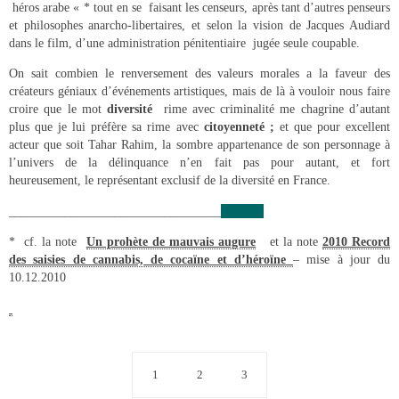
héros arabe « * tout en se faisant les censeurs, après tant d’autres penseurs
et philosophes anarcho-libertaires, et selon la vision de Jacques Audiard
dans le film, d’une administration pénitentiaire jugée seule coupable.
On sait combien le renversement des valeurs morales a la faveur des
créateurs géniaux d’événements artistiques, mais de là à vouloir nous faire
croire que le mot
diversité
rime avec criminalité me chagrine d’autant
plus que je lui préfère sa rime avec
citoyenneté ;
et que pour excellent
acteur que soit Tahar Rahim, la sombre appartenance de son personnage à
l’univers de la délinquance n’en fait pas pour autant, et fort
heureusement, le représentant exclusif de la diversité en France.
__________________________________
* cf. la note
Un prohète de mauvais augure
et la note
2010 Record
des saisies de cannabis, de cocaïne et d’héroïne
– mise à jour du
10.12.2010
1
2
3