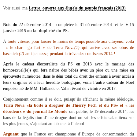
Voir aussi ma
Lettre ouverte aux élu(e)s du peuple français (2013)
_________________________________
Note du 22 décembre 2014
– complétée le 31 décembre 2014 et le
♠
15
janvier 2015 ou la duplicité du
PS.
À
toute vitesse, pour laisser le moins de temps possible aux citoyens, voilà
« le char go fast » de Terra Nova
(1)
qui arrive avec ses obus de
haschich
(2)
anti-jeunesse, pendant la trêve des confiseurs 2014 !
Après le cadeau électoraliste du PS en 2013 avec le mariage des
homosexuel(le)s qui fera naître des bébés avec un père ou une mère en
éprouvette numérotée, dans le déni total du droit des enfants à avoir accès à
leurs origines et à leur hérédité biologique, voilà l’autre cadeau de Noël
empoisonné de MM. Hollande et Valls rêvant de victoire en 2017.
Conjointement comme il se doit, puisqu’ils affichent la même idéologie,
Terra Nova «la boîte à droguer de Thierry Pech et du PS» et « les
décodeurs » du journal Le Monde
ont publié, le 19 décembre 2014, les
bans de la légalisation d’une drogue dont on sait les effets calamiteux sur
les plus jeunes, s’ajoutant au tabac et à l’alcool.
Arguant
que la France est championne d’Europe de consommation du