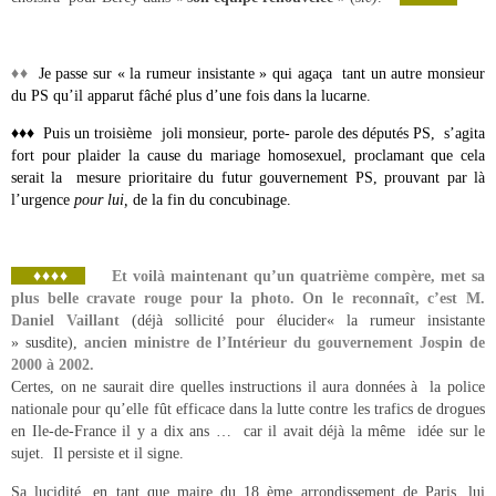
♦♦
Je passe sur « la rumeur insistante » qui agaça tant un autre monsieur
du PS qu’il apparut fâché plus d’une fois dans la lucarne.
♦♦♦ Puis un troisième joli monsieur, porte- parole des députés PS, s’agita
fort pour plaider la cause du mariage homosexuel, proclamant que cela
serait la mesure prioritaire du futur gouvernement PS, prouvant par là
l’urgence
pour lui,
de la fin du concubinage.
♦♦♦♦
Et voilà maintenant qu’un quatrième compère, met sa
plus belle cravate rouge pour la photo. On le reconnaît, c’est M.
Daniel Vaillant
(déjà sollicité pour élucider« la rumeur insistante
» susdite),
ancien ministre de l’Intérieur du gouvernement Jospin de
2000 à 2002.
Certes, on ne saurait dire quelles instructions il aura données à la police
nationale pour qu’elle fût efficace dans la lutte contre les trafics de drogues
en Ile-de-France il y a dix ans … car il avait déjà la même idée sur le
sujet. Il persiste et il signe.
Sa lucidité, en tant que maire du 18 ème arrondissement de Paris, lui