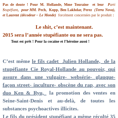
Pas de doute ! Pour M. Hollande, Mme Touraine et leur
P
arti
S
tupéfiant
, pour MM.
Pech, Kopp, Ben Lakhdar, Perez
(Terra Nova),
et
Laurent
(décodeur – Le Monde)
forcément concerné
e
s par le produit
:
Le shit, c’est maintenant.
2015 sera l’année stupéfiante ou ne sera pas.
Tout est prêt ! Pour la cocaïne et l’héroïne aussi !
C’est même
le fils cadet Julien Hollande, de la
stupéfiante Cie Royal-Hollande au pouvoir, qui
assure dans une vulgaire- websérie- glauque-
façon street- inculture-
obscène du rap
,
avec son
duo Ken & Ryu,
la promotion des ventes en
Seine-Saint-Denis et au-delà, de toutes les
substances psychoactives illicites.
Le fils du président stupéfiant a même récolté 35