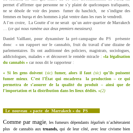
permet d’affirmer que personne ne s’y plaint de quelconques trafiquants,
ne se désole de voir des jeunes fumer du haschich, ne s’indigne des
femmes en burqa et des hommes à plat ventre dans les rues le vendredi.
A l’en croire, La Goutte d’or ne serait qu’un autre quartier de Marrakech
… (
ce qui nous ramène aux deux premiers messieurs)
.
Daniel Vaillant, pour dynamiser la pré-campagne du PS présente
donc « un rapport sur le cannabis
, fruit du travail d’une dizaine de
parlementaires. Ils ont auditionné des policiers, magistrats, sociologues,
addictologues, malades » et découvert le remède miracle :
«la légalisation
du cannabis »
car nous dit le rapporteur :
« Si les gens doivent
(sic)
fumer, alors il faut
(sic)
qu’ils puissent
fumer mieux
.
C’est l’État qui encadrera la production – ce qui
permettra de s’assurer de la qualité du produit – ainsi que de
l’importation et la distribution dans les lieux dédiés.
»
(2)
Le
nouveau
« pacte de Marrakech » du PS
Comme par magie
, les fumeurs dépendants
légalisés
n’achèteraient
plus de cannabis aux
truands,
qui de leur côté, avec leur civisme bien