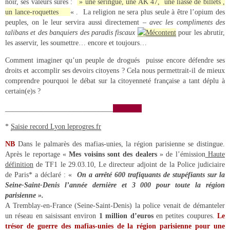
noir, ses valeurs sûres :
» une seringue, une AK 47, une liasse de billets ,
un lance-roquettes
« . La religion ne sera plus seule à être l’opium des
peuples, on le leur servira aussi directement –
avec les compliments des
talibans et des banquiers des paradis fiscaux
pour les abrutir,
les asservir, les soumettre… encore et toujours…
Comment imaginer qu’un peuple de drogués puisse encore défendre ses
droits et accomplir ses devoirs citoyens ? Cela nous permettrait-il de mieux
comprendre pourquoi le débat sur la citoyenneté française a tant déplu à
certain(e)s ?
______________________________
*
Saisie record Lyon leprogres.fr
NB
Dans le palmarès des mafias-unies, la région parisienne se distingue.
Après le reportage «
Mes voisins sont des dealers
» de l’émission
Haute
définition
de TF1 le 29.03.10, Le directeur adjoint de la Police judiciaire
de Paris* a déclaré : «
On a arrêté 600 trafiquants de stupéfiants sur la
Seine-Saint-Denis l’année dernière et 3 000 pour toute la région
parisienne ».
A Tremblay-en-France (Seine-Saint-Denis) la police venait de démanteler
un réseau en saisissant environ
1 million d’euros
en petites coupures.
Le
trésor de guerre
des mafias-unies de la région parisienne pour une