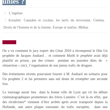
unies ?
L'ingénue
,
,
,
Actualité
Cannabis et cocaïne, les nerfs du terrorisme
Cinéma
,
,
Droits de l'homme et de la femme
Europe et mafias
Médias
On a vu comment le jury expert des César 2010 a récompensé le film Un
prophète de Jacques Audiard… et comment
Malik le prophète
avait déjà
planifié en prison, par des crimes pendant ses journées dites de »
réinsertion
« (sic
), l’organisation de son juteux trafic de drogues.
Des événements récents pourraient fournir à M. Audiard un scénario pour
Un prophète 2 et lui permettre sans nul doute de
triompher
une seconde
fois.
Le tournage aurait lieu dans la bonne ville de Lyon qui vit les débuts
cinématographiques prometteurs des frères Lumière. C’est là en effet, que
des récidivistes* viennent d’être arrêtés après avoir transporté depuis la
Hollande, une autre plaque tournante du trafic européen, dans une