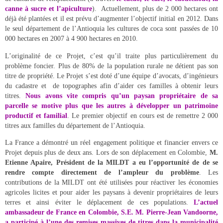
canne à sucre et l’apiculture
). Actuellement, plus de 2 000 hectares ont
déjà été plantées et il est prévu d’augmenter l’objectif initial en 2012. Dans
le seul département de l’Antioquia les cultures de coca sont passées de 10
000 hectares en 2007 à 4 900 hectares en 2010.
L’originalité de ce Projet, c’est qu’il traite plus particulièrement du
problème foncier. Plus de 80% de la population rurale ne détient pas son
titre de propriété. Le Projet s’est doté d’une équipe d’avocats, d’ingénieurs
du cadastre et de topographes afin d’aider ces familles à obtenir leurs
titres.
Nous avons vite compris qu’un paysan propriétaire de sa
parcelle se motive plus que les autres à développer un patrimoine
productif et familial
. Le premier objectif en cours est de remettre 2 000
titres aux familles du département de l’Antioquia.
La France a démontré un réel engagement politique et financier envers ce
Projet depuis plus de deux ans. Lors de son déplacement en Colombie,
M.
Etienne Apaire, Président de la MILDT a eu l’opportunité de de se
rendre compte directement de l’ampleur du problème
. Les
contributions de la MILDT ont été utilisées pour réactiver les économies
agricoles licites et pour aider les paysans à devenir propriétaires de leurs
terres et ainsi éviter le déplacement de ces populations.
L’actuel
ambassadeur de France en Colombie, S.E. M. Pierre-Jean Vandoorne,
a participé à l’une des remises massives de titres dans la municipalité