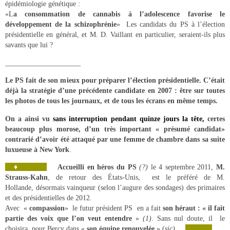
épidémiologie génétique :
«L
a consommation de cannabis à l’adolescence favorise le
développement de la schizophrénie
» Les candidats du PS à l’élection
présidentielle en général, et M. D. Vaillant en particulier, seraient-ils plus
savants que lui ?
_____________________
Le PS fait de son mieux pour préparer l’élection présidentielle. C’était
déjà la stratégie d’une précédente candidate en 2007 : être sur toutes
les photos de tous les journaux, et de tous les écrans en même temps.
On a ainsi vu
sans interruption pendant quinze jours la tête,
certes
beaucoup plus morose, d’un très important « présumé candidat»
contrarié d’avoir été attaqué par une femme de chambre dans sa suite
luxueuse à New York
.
♦
Accueilli en héros du PS
(?)
le 4 septembre 2011,
M.
Strauss-Kahn
, de retour des États-Unis, est le préféré de M.
Hollande, désormais vainqueur (selon l’augure des sondages) des primaires
et des présidentielles de 2012.
Avec «
compassion
» le futur président PS en a fait
son héraut : « il fait
partie des voix que l’on veut entendre
»
(1)
. Sans nul doute, il le
choisira pour Bercy dans «
son équipe renouvelée
» (
sic)
.