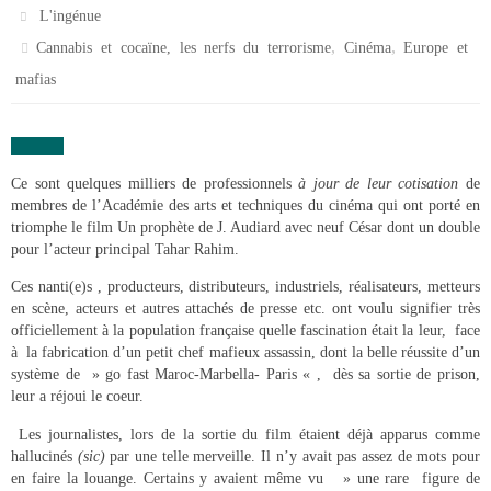
L'ingénue
,
,
Cannabis et cocaïne, les nerfs du terrorisme
Cinéma
Europe et
mafias
Ce sont quelques milliers de professionnels
à jour de leur cotisation
de
membres de l’Académie des arts et techniques du cinéma qui ont porté en
triomphe le film Un prophète de J. Audiard avec neuf César dont un double
pour l’acteur principal Tahar Rahim.
Ces nanti(e)s , producteurs, distributeurs, industriels, réalisateurs, metteurs
en scène, acteurs et autres attachés de presse etc. ont voulu signifier très
officiellement à la population française quelle fascination était la leur, face
à la fabrication d’un petit chef mafieux assassin, dont la belle réussite d’un
système de » go fast Maroc-Marbella- Paris « , dès sa sortie de prison,
leur a réjoui le coeur.
Les journalistes, lors de la sortie du film étaient déjà apparus comme
hallucinés
(sic)
par une telle merveille. Il n’y avait pas assez de mots pour
en faire la louange. Certains y avaient même vu » une rare figure de