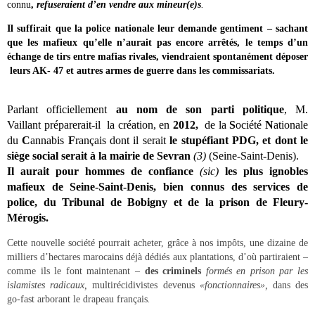
connu
,
refuseraient d’en vendre aux mineur(e)s
.
Il suffirait que la police nationale leur demande gentiment – sachant
que les mafieux qu’elle n’aurait pas encore arrêtés, le temps d’un
échange de tirs entre mafias rivales, viendraient spontanément déposer
leurs AK- 47 et autres armes de guerre dans les commissariats.
Parlant officiellement
au nom de son parti politique
, M.
Vaillant préparerait-il la création, en
2012,
de la
S
ociété
N
ationale
du
C
annabis
F
rançais dont il serait
le stupéfiant PDG, et dont le
siège social serait à la mairie de Sevran
(3)
(Seine-Saint-Denis).
Il aurait pour hommes de confiance
(sic)
les plus ignobles
mafieux de Seine-Saint-Denis, bien connus des services de
police, du Tribunal de Bobigny et de la prison de Fleury-
Mérogis.
Cette nouvelle société pourrait acheter, grâce à nos impôts, une dizaine de
milliers d’hectares marocains déjà dédiés aux plantations, d’où partiraient –
comme ils le font maintenant –
des criminels
formés en prison par les
islamistes radicaux,
multirécidivistes devenus
«fonctionnaires»,
dans des
go-fast arborant le drapeau français
.