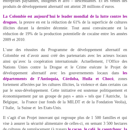
entreprises paysannes, indigènes et afro – descendantes. Et les ventes des
produits de développement alternatif ont atteint 28 millions d´euros.
La Colombie est aujourd’hui le leader mondial de la lutte contre les
drogues
, la preuve en est la réduction de 61% de la superficie de cultures
illicites durant la dernière décennie. Tout aussi convaincante est la
réduction de 19% de la production potentielle de cocaïne entre les années
2009 et 2010.
L’une des réussites du Programme de développement alternatif en
Colombie est d´avoir aussi créé des partenariats avec les acteurs locaux
ainsi qu´avec la coopération internationale. Actuellement, l’Office des
Nations Unies contre la Drogue et le Crime exécute le Projet de
développement alternatif avec les gouvernements locaux dans
les
départements de l’Antioquia, Córdoba, Huila et Chocó
,
zones
fortement affectées par les cultures illicites, la violence et dans certains cas
par le sous-développement. Cette initiative est soutenue politiquement et
économiquement par un groupe de pays « amis » tels que l´Autriche, la
Belgique, la France (sur fonds de la MILDT et de la Fondation Veolia),
l’Italie, la Suisse et les Etats-Unis.
Il s’agit d’un Projet innovant qui regroupe plus de 1 500 familles et qui
vise à assurer la sécurité alimentaire de celles-ci, en semant 3 500 hectares
de cultures de remplacement (à travers
le cacao, le café, le caoutchouc, la