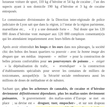
luxueuse voiture de sport, 110 kg d’héroïne et 54 kg de cocaïne ; l’un des
supects ayant à son domicile 190 kg d’héroïne et 3 kg de cocaïne
entreposés.
Le commisssaire divisionnaire de la Direction inter-régionale de police
judiciaire de Lyon sait que dans la région, à l’instar de la région parisienne,
marseillaise etc., » il y a une demande forte « . Nul doute que les 120
000 doses d’héroïne vont
manquer
aux 120 000 complices consentant(e)s
qui les attendaient impatiemment avec leurs billets de banque.
Après avoir réintroduit
les loups
et
les ours
dans nos pâturages,
la société
chic des bobos des beaux quartiers va pouvoir – avec
la bonne
image des
drogues
que ses médias imposent- «
militer
» pour la construction de
belles prisons confortables pour
ses pourvoyeurs de poisons
, «
exiger
» la dépénalisation du trafic, »
revendiquer
» la construction
d’établissements spécialisés pour sevrer les centaines de milliers de
toxicomanes, auxquel(le)s la Sécurité sociale remboursera aussi les
millions de doses de méthadone et de subutex.
Sachant que,
plus
les acheteurs de cannabis, de cocaïne et d’héroïne
deviennent
définitivement
dépendants
,
plus
les mafias-unies deviennent
puissantes
, le gouvernement des mafias-unies d’Europe se met en
place ; sa devise est «
droguer, tuer, empocher
« , et sur son drapeau