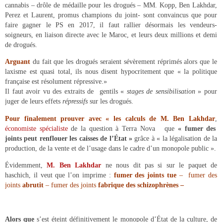
cannabis – drôle de médaille pour les drogués – MM. Kopp, Ben Lakhdar,
Perez et Laurent, promus champions du joint- sont convaincus que pour
faire gagner le PS en 2017, il faut rallier désormais les vendeurs-
soigneurs, en liaison directe avec le Maroc, et leurs deux millions et demi
de drogués.
Arguant
du fait que les drogués seraient sévèrement réprimés alors que le
laxisme est quasi total, ils nous disent hypocritement que « la politique
française est résolument répressive.»
Il faut avoir vu des extraits de gentils «
stages de sensibilisation
» pour
juger de leurs effets
répressifs
sur les drogués.
Pour finalement prouver avec « les calculs de M. Ben Lakhdar
,
économiste spécialiste
de la question à Terra Nova que
« fumer des
joints peut renflouer les caisses de l’État »
grâce à « la légalisation de la
production, de la vente et de l’usage dans le cadre d’un monopole public ».
Évidemment,
M. Ben Lakhdar
ne nous dit pas si sur le paquet de
haschich, il veut que l’on imprime :
fumer des joints tue
– fumer des
joints
abrutit
– fumer des joints
fabrique des schizophrènes –
Alors que
s’est éteint définitivement le monopole d’État de la culture, de