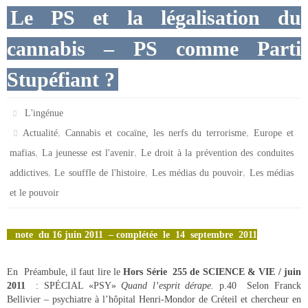
Le PS et la légalisation du
cannabis – PS comme Parti
Stupéfiant ?
L'ingénue
,
,
Actualité
Cannabis et cocaïne, les nerfs du terrorisme
Europe et
,
,
mafias
La jeunesse est l'avenir
Le droit à la prévention des conduites
,
,
,
addictives
Le souffle de l'histoire
Les médias du pouvoir
Les médias
et le pouvoir
note
du 16 juin 2011
– complétée
le 14 septembre 2011
En Préambule, il faut lire le
Hors Série 255 de SCIENCE & VIE / juin
2011
: SPÉCIAL «PSY»
Quand l’esprit dérape.
p.40 Selon Franck
Bellivier – psychiatre à l’hôpital Henri-Mondor de Créteil et chercheur en