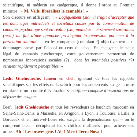
scientifique, ni médecin est catégorique, il donne l’ordre au Premier
ministre : «
M. Valls, libéralisez le cannabis ! »
Son discours est affligeant
:
«
Logiquement (sic), il s’agit d’accepter que
les dommages individuels et sociétaux causés par la consommation de
cannabis psychotrope sont en réalité (sic) moindres – et sûrement surévalués
(resic) du fait d’une approche privilégiant la répression policière à la
prévention sanitaire
— en les comparant [cumulant ?] objectivement aux
dommages causés par l’alcool ou ceux du tabac. En changeant le statut
légal du cannabis psychotrope, votre gouvernement permettrait de
nombreuses innovations sociales (?) dont
les retombées positives (?)
seraient rapidement perceptibles. »
Ledit Ghehiouèche,
f
umeur en chef,
ignorant de tous les rapports
scientifiques sur les effets du haschich pour les adolescents, exige
la mise
en place d’un comité d’évaluation
scientifique
composé d’as
sociations de
défense des usagers.
Bref,
ledit Ghehiouèche
et tous les revendeurs de haschich marocain en
Seine-Saint-Denis, à Marseille, en Avignon, à Lyon, à Toulouse, à Lille, à
Bordeaux et en Indre-et-Loire etc. exigent la dépénalisation qui – on le
comprend bien – décuplerait leurs chiffres d’affaires pour acheter des
armes.
Ah ! Les braves gens ! Ah ! Merci Terra Nova !