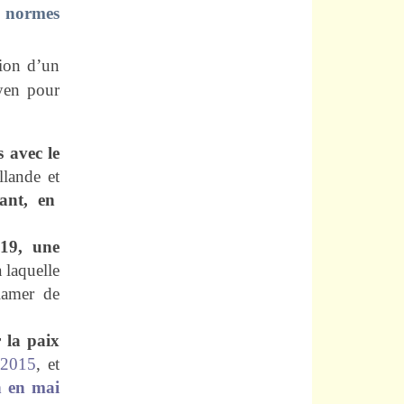
s normes
tion d’un
yen pour
s avec le
lande et
ant,
en
019,
une
à laquelle
lamer de
 la paix
 2015
, et
n en mai