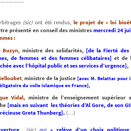
——————–
rbitrages
(sic)
ont été rendus,
l
e projet de « loi
bioé
être présenté en conseil des ministres
mercredi 24 jui
emmes :
 Buzyn,
ministre des solidarités,
[
de la Fierté des
es, de femmes et des femmes célibataires]
et de 
chée avec l’hôpital public et ses services d’urgence]
,
Belloubet
ministre de la justice
,
[avec M. Belattar pour 
obligatoire du voile islamique en France]
,
que Vidal,
ministre de l’enseignement supérieur 
che
[
mais en suivant les théories d’Al Gore, de son GI
 précieuse Greta Thunberg].
(…)
uverture
(sic)
qui
« relève d’un choix politique