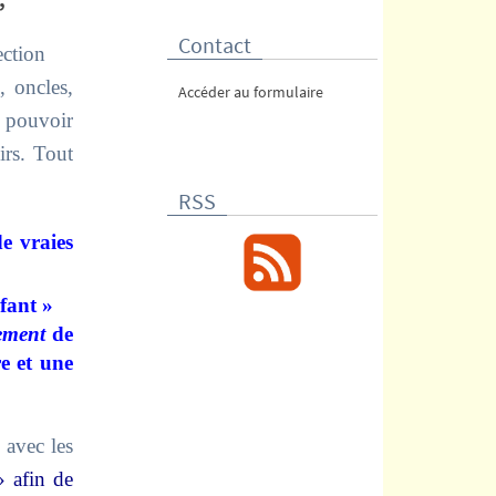
Contact
ection
, oncles,
Accéder au formulaire
e pouvoir
irs. Tout
RSS
e vraies
nfant »
lement
de
e et une
 avec les
 afin de