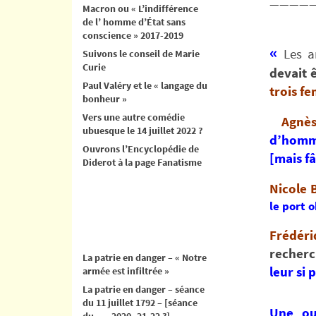
————
Macron ou « L’indifférence
de l’ homme d’État sans
conscience » 2017-2019
«
Les a
Suivons le conseil de Marie
Curie
devait 
Paul Valéry et le « langage du
trois f
bonheur »
Vers une autre comédie
Agnès
ubuesque le 14 juillet 2022 ?
d’homm
Ouvrons l’Encyclopédie de
[mais fâ
Diderot à la page Fanatisme
Nicole 
le port 
Frédéri
recher
La patrie en danger – « Notre
leur si
armée est infiltrée »
La patrie en danger – séance
du 11 juillet 1792 – [séance
Une o
du .. .. 2020- 21-22 ?]