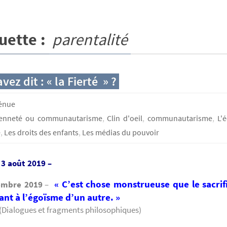
uette :
parentalité
vez dit : « la Fierté » ?
génue
yenneté ou communautarisme
,
Clin d'oeil
,
communautarisme
,
L'
e
,
Les droits des enfants
,
Les médias du pouvoir
 3 août 2019 –
« C’est chose monstrueuse que
le sacri
embre 2019
–
ant à l’égoïsme d’un autre. »
(Dialogues et fragments philosophiques)