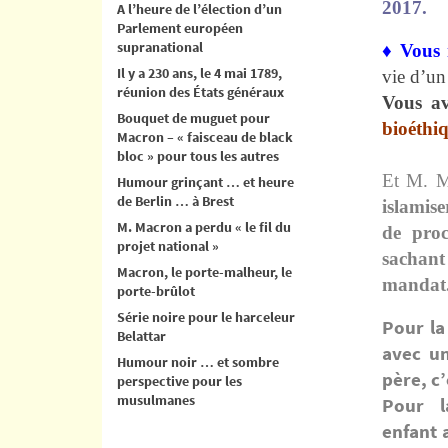
2017.
A l’heure de l’élection d’un
Parlement européen
supranational
♦ Vous 
Il y a 230 ans, le 4 mai 1789,
vie d’un
réunion des États généraux
Vous av
Bouquet de muguet pour
bio
éthi
Macron – « faisceau de black
bloc » pour tous les autres
Et M. M
Humour grinçant … et heure
de Berlin … à Brest
islamise
M. Macron a perdu « le fil du
de proc
projet national »
sachant
Macron, le porte-malheur, le
mandat
porte-brûlot
Série noire pour le harceleur
Pour la
Belattar
avec un
Humour noir … et sombre
père, c’
perspective pour les
musulmanes
Pour la
enfant 