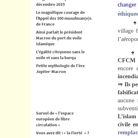
changer
décembre 2019
Le magnifique courage de
éthique
l’Appel des 100 musulman(e)s
♠
de France
village 
Ainsi parlait le président
Macron du port du voile
l’aéropo
islamique
L’égalité citoyenne sans le
♠ C’est
voile et sans la burqa
CFCM (C
Petite mythologie de l’ère
encore 
Jupiter-Macron
incendi
⇒ Ils pe
falsific
aucune 
subventi
Survol de « l’espace
L’islam
européen de libre
civile 
circulation »
remplacé
Vous avez dit : « la Fierté » ?