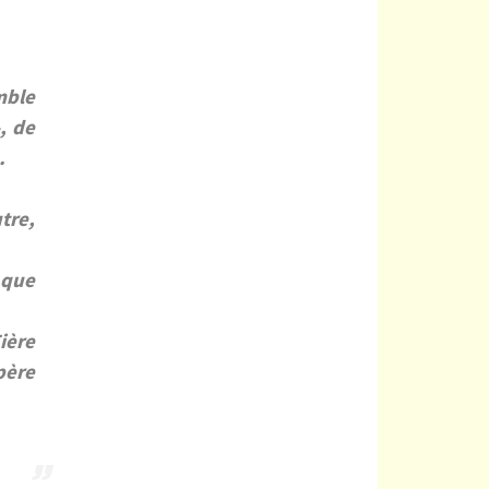
mble
, de
.
tre,
 que
ière
père