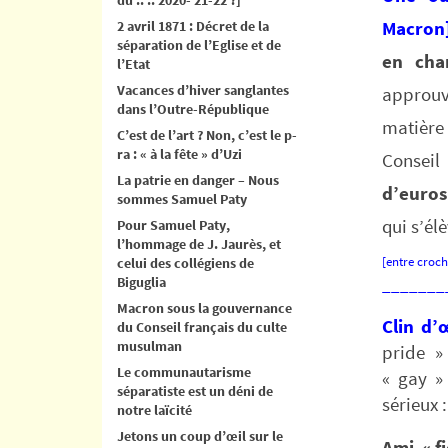
2 avril 1871 : Décret de la
Macron
séparation de l’Eglise et de
en cha
l’Etat
Vacances d’hiver sanglantes
approuv
dans l’Outre-République
matière
C’est de l’art ? Non, c’est le p-
ra : « à la fête » d’Uzi
Conseil
La patrie en danger – Nous
d’euros
sommes Samuel Paty
qui s’él
Pour Samuel Paty,
l’hommage de J. Jaurès, et
[entre croch
celui des collégiens de
Biguglia
_______
Macron sous la gouvernance
Clin d’
du Conseil français du culte
musulman
pride 
Le communautarisme
« gay »
séparatiste est un déni de
sérieux 
notre laïcité
Jetons un coup d’œil sur le
Ami « fi