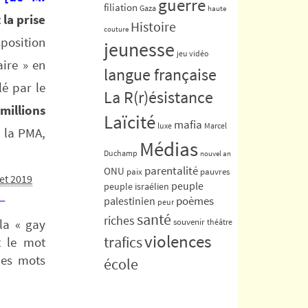
guerre
filiation
Gaza
haute
 la prise
Histoire
couture
position
jeunesse
jeu vidéo
ire » en
langue française
é par le
La R(r)ésistance
millions
Laïcité
mafia
luxe
Marcel
 la PMA,
Médias
Duchamp
nouvel an
parentalité
ONU
paix
pauvres
let 2019
peuple
peuple israélien
_
poèmes
palestinien
peur
santé
riches
souvenir
la « gay
théâtre
violences
trafics
t le mot
les mots
école
,