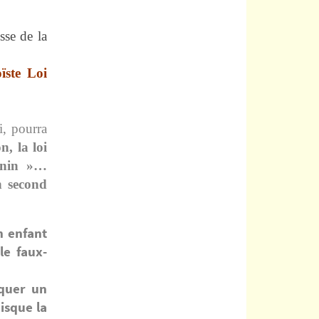
sse de la
ïste Loi
, pourra
n, la loi
minin »…
n second
n enfant
le faux-
iquer un
isque la