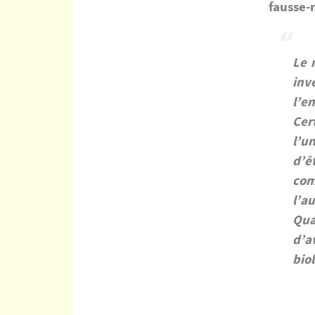
fausse-
Le 
inv
l’e
Cer
l’u
d’ê
com
l’au
Qua
d’a
bio