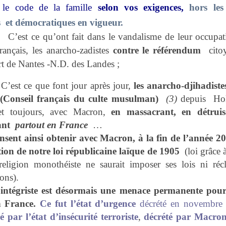
 le code de la famille
selon vos exigences,
hors le
s et démocratiques en vigueur.
 C’est ce qu’ont fait dans le vandalisme de leur occupa
français, les anarcho-zadistes
contre le référendum
cito
rt de Nantes -N.D. des Landes ;
 ce que font jour après jour,
les anarcho-djihadiste
onseil français du culte musulman)
(3)
depuis Hol
et toujours, avec Macron,
en massacrant, en détruis
ant
partout en France
…
nsent ainsi obtenir avec Macron, à la fin de l’année 2
ation de notre loi républicaine laïque de 1905
(loi grâce 
religion monothéiste ne saurait imposer ses lois ni réc
ons).
 intégriste est désormais une menace permanente pour
en France.
Ce fut
l’état d’urgence
décrété en novembre
 par l’état d’insécurité terroriste
,
décrété par Macro