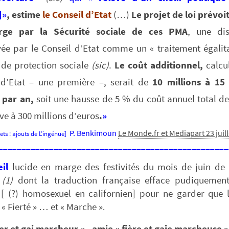
]»
, estime
le Conseil d’Etat
(…)
Le projet de loi prévoit
rge par la Sécurité sociale de ces PMA
, une dis
ée par le Conseil d’Etat comme un « traitement égalita
 de protection sociale
(sic)
.
Le coût additionnel,
calcul
 d’Etat – une première –, serait de
10 millions à 15 
 par an,
soit une hausse de 5 % du coût annuel total de
ève à 300 millions d’euros
.
»
P. Benkimoun
Le Monde.fr et Mediapart 23 juil
ets : ajouts de L’ingénue]
__________________________________________________
œil
lucide en marge des festivités du mois de juin de 
»
(1)
dont la traduction française efface pudiquemen
 [ (?) homosexuel en californien] pour ne garder que 
: « Fierté » … et « Marche »
.
er et gai marcheur « , amie « fière et gaie marcheuse »