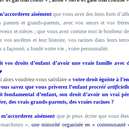
m’accorderez aisément
que vous avez des liens forts d’aff
 parents et grands-parents, avec vos sœurs et vos frères
neveux et nièces ; que vous avez comme moi le bonheur d
r vos ancêtres et leur histoire, vos racines dans leurs terro
s a façonné, a fondé votre vie , votre personnalité.
t vos droits d’enfant d’avoir une vraie famille avec d
♥
 alors voudriez-vous satisfaire
« votre droit
égoïste
à l’e
ous savez que vous priverez l’enfant
procréé artificiel
it fondamental d’enfant, s
on droit d’avoir un vrai pèr
re, des vrais grands-parents, des vraies racines
?
m’accorderez aisément
que je peux écrire que vous êtes
« marcheurs »,
une minorité organisée en « communauté »