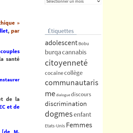
Archives
thique »
Étiquettes
llet
,
par
adolescent
Bobu
 couples
burqa
cannabis
la santé
citoyenneté
collège
cocaïne
instaurer
communautaris
me
discours
dialogue
et de la
discrimination
EC et de
dogmes
enfant
Femmes
Etats-Unis
 [de M.