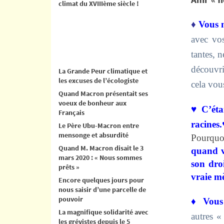
climat du XVIIIème siècle !
♦
Vous 
avec vos
tantes, 
découvri
La Grande Peur climatique et
les excuses de l’écologiste
cela vou
Quand Macron présentait ses
voeux de bonheur aux
♥
C’étai
Français
racines.
Le Père Ubu-Macron entre
mensonge et absurdité
Pourquoi
Quand M. Macron disait le 3
quand v
mars 2020 : « Nous sommes
son dro
prêts »
vraie mè
Encore quelques jours pour
nous saisir d’une parcelle de
pouvoir
♦ Vous 
La magnifique solidarité avec
autres 
les grévistes depuis le 5