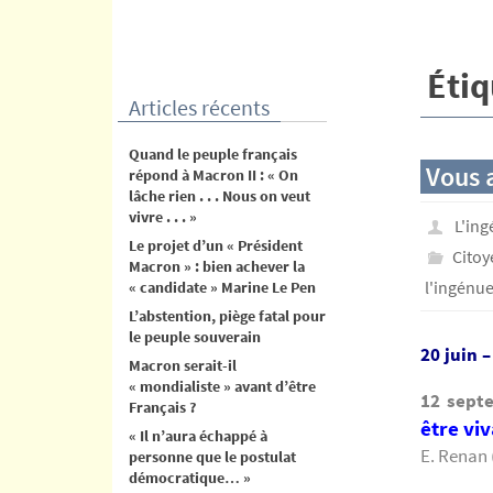
contenu
Étiq
Articles récents
Quand le peuple français
Vous a
répond à Macron II : « On
lâche rien . . . Nous on veut
vivre . . . »
L'in
Le projet d’un « Président
Cito
Macron » : bien achever la
l'ingénu
« candidate » Marine Le Pen
L’abstention, piège fatal pour
le peuple souverain
20 juin –
Macron serait-il
« mondialiste » avant d’être
12 sept
Français ?
être viv
« Il n’aura échappé à
E. Renan 
personne que le postulat
démocratique… »