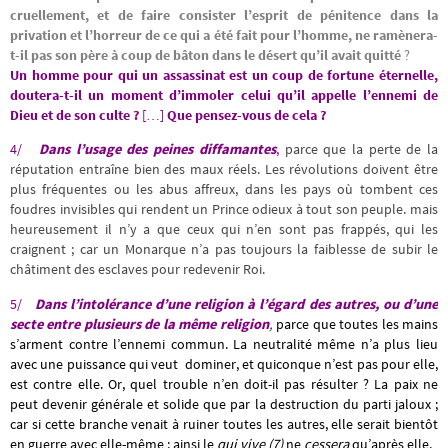
cruellement, et de faire consister l’esprit de pénitence dans la
privation et l’horreur de ce qui a été fait pour l’homme, ne ramènera-
t-il pas son père à coup de bâton dans le désert qu’il avait quitté
?
Un homme pour qui un assassinat est un coup de fortune éternelle,
doutera-t-il un moment d’immoler celui qu’il appelle l’ennemi
de
Dieu et de son culte ?
[…]
Que pensez-vous de cela ?
4/
Dans l’usage des peines diffamantes
,
parce que la perte de la
réputation entraîne bien des maux réels. Les révolutions doivent être
plus fréquentes ou les abus affreux, dans les pays où tombent ces
foudres invisibles qui rendent un Prince odieux à tout son peuple. mais
heureusement il n’y a que ceux qui n’en sont pas frappés, qui les
craignent ; car un Monarque n’a pas toujours la faiblesse de subir le
châtiment des esclaves pour redevenir Roi.
5/
Dans l’intolérance d’une religion
à l’égard des autres
, ou d’une
secte entre plusieurs de la même religion
,
parce que toutes les mains
s’arment contre l’ennemi commun. La neutralité même n’a plus lieu
avec une puissance qui veut dominer, et quiconque n’est pas pour elle,
est contre elle. Or, quel trouble n’en doit-il pas résulter ? La paix ne
peut devenir générale et solide que par la destruction du parti jaloux ;
car si cette branche venait à ruiner toutes les autres, elle serait bientôt
en guerre avec elle-même ; ainsi le
qui vive
(7)
ne
cessera
qu’après elle.