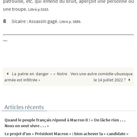
patrouille, etc. qui entend du bruit, aperçoit une personne ou
une troupe.
Littré p.5163.
8
Sicaire : Assassin gagé.
Littré p. 5889.
_____________________________________________________________
__
La patrie en danger – « Notre
Vers une autre comédie ubuesque
armée est infiltrée »
le 14 juillet 2022 ?
Articles récents
Quand le peuple français répond à Macron II : « On lâche rien . . .
Nous on veut vivre . . . »
Le projet d’un « Président Macron » : bien achever la « candidate »