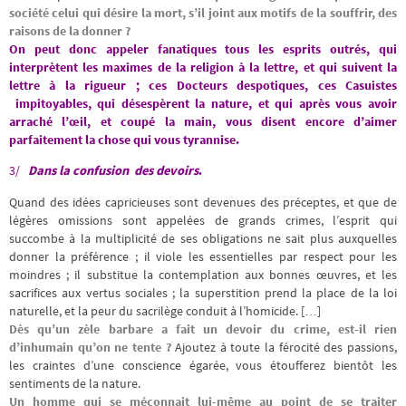
société celui qui désire la mort, s’il joint aux motifs de la souffrir, des
raisons de la donner ?
On peut donc appeler fanatiques tous les esprits outrés, qui
interprètent les maximes de la religion à la lettre,
et qui suivent la
lettre à la rigueur ; ces Docteurs despotiques, ces Casuistes
impitoyables,
qui désespèrent la nature, et qui après vous avoir
arraché l’œil, et coupé la main, vous disent encore d’aimer
parfaitement la chose qui vous tyrannise
.
3/
Dans la confusion des devoirs
.
Quand des idées capricieuses sont devenues des préceptes, et que de
légères omissions sont appelées de grands crimes, l’esprit qui
succombe à la multiplicité de ses obligations ne sait plus auxquelles
donner la préférence ; il viole les essentielles par respect pour les
moindres ; il substitue la contemplation aux bonnes œuvres, et les
sacrifices aux vertus sociales ; la superstition
prend la place de la loi
naturelle, et la peur du sacrilège conduit à l’homicide. […]
Dès qu’un zèle barbare a fait un devoir du crime, est-il rien
d’inhumain qu’on ne tente ?
Ajoutez à toute la férocité des passions,
les craintes d’une conscience égarée, vous étoufferez bientôt les
sentiments de la nature.
Un homme qui se méconnait lui-même au point de se traiter