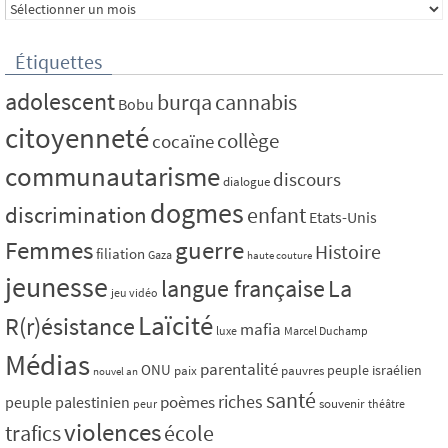
Archives
Étiquettes
adolescent
burqa
cannabis
Bobu
citoyenneté
collège
cocaïne
communautarisme
discours
dialogue
dogmes
discrimination
enfant
Etats-Unis
Femmes
guerre
Histoire
filiation
Gaza
haute couture
jeunesse
La
langue française
jeu vidéo
Laïcité
R(r)ésistance
mafia
luxe
Marcel Duchamp
Médias
parentalité
ONU
peuple israélien
paix
pauvres
nouvel an
santé
riches
poèmes
peuple palestinien
souvenir
peur
théâtre
violences
trafics
école