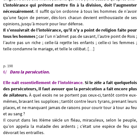
L’intolérance qui prétend mettre fin à la division, doit l’augmenter
nécessairement
. Il suffit qu’on ordonne à tous les hommes de n’avoir
qu’une façon de penser, dès-lors chacun devient enthousiaste de ses
opinions, jusqu’à mourir pour leur défense.
Il s’ensuivrait de l’intolérance, qu’il n’y a point de religion faite pour
tous les hommes ;
car l’un n’admet pas de savant, l’autre point de Rois ;
l’autre pas un riche ; celle-là rejette les enfants ; celle-ci les femmes ;
telle condamne le mariage, et telle le célibat. […]
p. 198
6/
Dans
la persécution.
Elle naît
essentiellement de l’intolérance
.
Si le zèle a fait quelquefois
des persécuteurs, il faut avouer que la persécution a fait encore plus
de zélateurs.
À quel excès ne se portent pas ceux-ci, tantôt contre eux-
mêmes, bravant les supplices ; tantôt contre leurs tyrans, prenant leurs
places, et ne manquant jamais de raisons pour courir tour à tour au feu
et au sang ?
Il courut dans les XIème siècle un fléau, miraculeux, selon le peuple,
qu’on appela la maladie des ardents ; c’était une espèce de feu qui
dévorait les entrailles
.