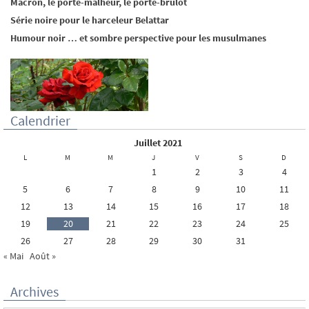
Macron, le porte-malheur, le porte-brûlot
Série noire pour le harceleur Belattar
Humour noir … et sombre perspective pour les musulmanes
Calendrier
juillet 2021
L
M
M
J
V
S
D
1
2
3
4
5
6
7
8
9
10
11
12
13
14
15
16
17
18
19
20
21
22
23
24
25
26
27
28
29
30
31
« Mai
Août »
Archives