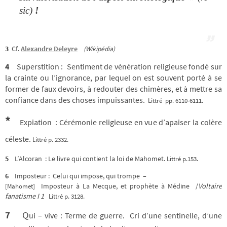
sic)
!
3
Cf.
Alexandre Deleyre
(Wikipédia)
4
Superstition : Sentiment de vénération religieuse fondé sur
la crainte ou l’ignorance, par lequel on est souvent porté à se
former de faux devoirs, à redouter des chimères, et à mettre sa
confiance dans des choses impuissantes.
Littré pp. 6110-6111.
*
Expiation : Cérémonie religieuse en vue d’apaiser la colère
céleste.
Littré p. 2332.
5
L’Alcoran : Le livre qui contient la loi de Mahomet.
.
Littré p.153
6
Imposteur : Celui qui impose, qui trompe –
Imposteur à La Mecque, et prophète à Médine /
Voltaire
[Mahomet]
fanatisme I 1
Littré p. 3128.
7
Q
ui – vive : Terme de guerre. Cri d’une sentinelle, d’une