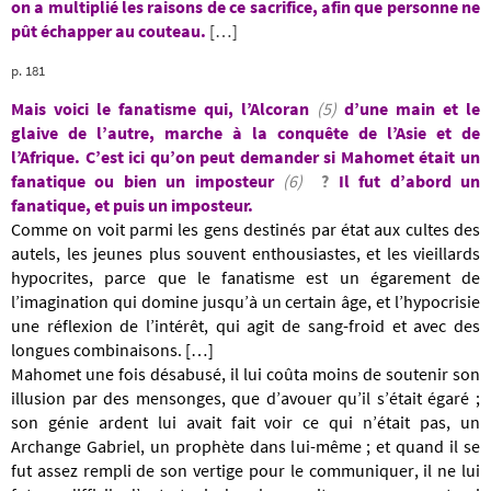
on a multiplié les raisons de
ce sacrifice, afin que personne
ne
pût échapper au couteau.
[…]
p. 181
Mais voici le fanatisme qui, l’Alcoran
(5)
d’une main et le
glaive de l’autre, marche à
la conquête de l’Asie et de
l’Afrique. C’est ici
qu’on peut demander si Mahomet était un
fanatique ou bien un imposteur
(6)
?
Il fut d’abord un
fanatique, et puis un imposteur.
Comme on voit parmi les gens destinés par état aux cultes des
autels, les jeunes plus souvent enthousiastes, et les vieillards
hypocrites, parce que le fanatisme est un égarement de
l’imagination qui domine jusqu’à un certain âge, et l’hypocrisie
une réflexion de l’intérêt, qui agit de sang-froid et avec des
longues combinaisons. […]
Mahomet une fois désabusé, il lui coûta moins de soutenir son
illusion par des mensonges, que d’avouer qu’il s’était égaré ;
son génie ardent lui avait fait voir ce qui n’était pas, un
Archange Gabriel, un prophète dans lui-même ; et quand il se
fut assez rempli de son vertige pour le communiquer, il ne lui