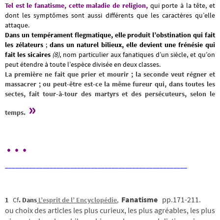
Tel est le fanatisme, cette maladie de religion,
qui porte à la tête, et
dont les symptômes sont aussi différents que les caractères qu’elle
attaque.
Dans un tempérament flegmatique, elle produit l’obstination qui fait
les zélateurs
;
dans un naturel bilieux, elle devient une frénésie qui
fait les sicaires
(8)
, nom particulier aux fanatiques d’un siècle, et qu’on
peut étendre à toute l’espèce divisée en deux classes.
La première ne fait que prier et mourir ; la seconde veut régner et
massacrer ; ou peut-être est-ce la même fureur qui, dans toutes les
sectes, fait tour-à-tour des martyrs et des persécuteurs, selon le
»
temps.
…
_____________________________________________________
Fanatisme
pp.171-211.
1
Cf
. Dans
L’esprit de l’ Encyclopédie
,
ou choix des articles les plus curieux, les plus agréables, les plus