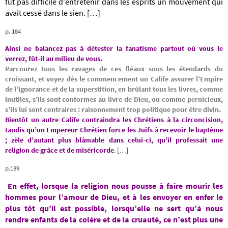
fut pas difficile d’entretenir dans les esprits un mouvement qui
avait cessé dans le sien. […]
p. 184
Ainsi ne balancez pas à détester la fanatisme partout où vous le
verrez, fût-il au milieu de vous.
Parcourez tous les ravages de ces fléaux sous les étendards du
croissant, et voyez dès le commencement un Calife assurer l’Empire
de l’ignorance et de la superstition, en brûlant tous les livres, comme
inutiles, s’ils sont conformes au livre de Dieu, ou comme pernicieux,
s’ils lui sont contraires : raisonnement trop politique pour être divin.
Bientôt un autre Calife contraindra les Chrétiens à la circoncision,
tandis qu’un Empereur Chrétien force les Juifs à recevoir le baptême
; zèle d’autant plus blâmable dans celui-ci, qu’il professait une
religion de grâce et de miséricorde
. […]
p.189
En effet, lorsque la religion nous pousse à faire mourir les
hommes pour l’amour de Dieu, et à les envoyer en enfer le
plus tôt qu’il est possible, lorsqu’elle ne sert qu’à nous
rendre enfants de la colère et de la cruauté, ce n’est plus une