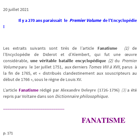
20 juillet 2021
Il y a 270 ans paraissait le
Premier Volume
de l’Encyclopédie
!
Les extraits suivants sont tirés de l’article
Fanatisme
(1)
de
l’Encyclopédie de Diderot et d’Alembert, qui fut une œuvre
considérable,
une véritable bataille encyclopédique
(2)
du
Premier
Volume
paru le 1er juillet 1751, aux derniers
Tomes
VIII à XVII,
parus à
la fin de 1765, et « distribués clandestinement aux souscripteurs au
début de 1766 », sous le règne de Louis XV.
L’article
Fanatisme
rédigé par
Alexandre Deleyre (1726-1796)
(3)
a été
repris par Voltaire dans son
Dictionnaire philosophique.
____________________________
FANATISME
p. 171