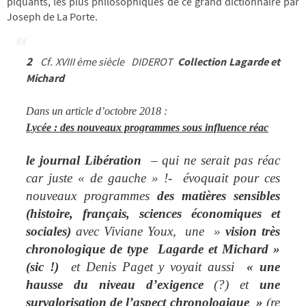
piquants, les plus philosophiques de ce grand dictionnaire par
Joseph de La Porte.
2
Cf. XVIII ème siècle DIDEROT
Collection Lagarde et
Michard
Dans un article d’octobre 2018 :
Lycée : des nouveaux programmes sous influence réac
le journal Libération
– qui ne serait pas réac
car juste « de gauche » !- évoquait pour ces
nouveaux programmes
de
s matières sensibles
(histoire, français, sciences économiques et
sociales)
avec Viviane Youx, une »
vision très
chronologique de type Lagarde et Michard »
(sic !)
et Denis Paget y voyait aussi
« une
hausse du niveau d’exigence
(?) et
une
survalorisation de l’aspect chronologique »
(re