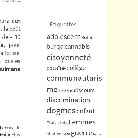
ours aux
Étiquettes
t le coût
adolescent
e
de « 10
Bobu
au
, pour
burqa
cannabis
a loi sur
citoyenneté
s postes
collège
cocaïne
usulmane
communautaris
me
discours
dialogue
discrimination
dogmes
enfant
Femmes
Etats-Unis
’écrire le
guerre
filiation
ité »
plus
Gaza
haute