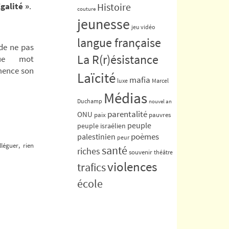
Égalité »
.
Histoire
couture
jeunesse
jeu vidéo
langue française
é de ne pas
La R(r)ésistance
que mot
mence son
Laïcité
mafia
luxe
Marcel
Médias
Duchamp
nouvel an
parentalité
ONU
paix
pauvres
peuple
peuple israélien
poèmes
palestinien
peur
léguer, rien
santé
riches
souvenir
théâtre
violences
trafics
école