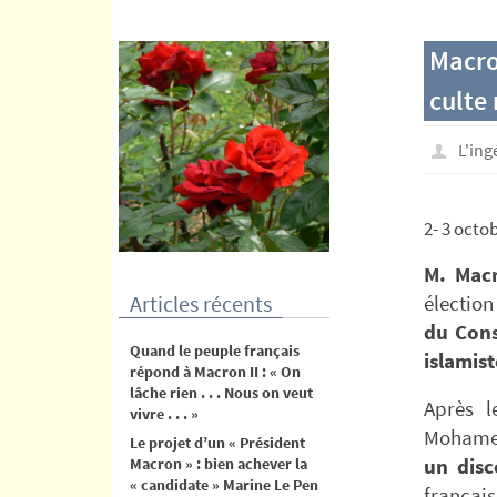
contenu
Macro
culte
L'in
2- 3 octo
M. Mac
Articles récents
élection
du Cons
Quand le peuple français
islamist
répond à Macron II : « On
lâche rien . . . Nous on veut
Après l
vivre . . . »
Mohamed
Le projet d’un « Président
Macron » : bien achever la
un disc
« candidate » Marine Le Pen
françai