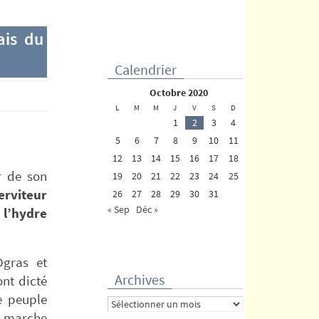
ais du
Calendrier
octobre 2020
L
M
M
J
V
S
D
1
2
3
4
5
6
7
8
9
10
11
12
13
14
15
16
17
18
r de son
19
20
21
22
23
24
25
erviteur
26
27
28
29
30
31
« Sep
Déc »
 l’hydre
Ogras et
Archives
nt dicté
e peuple
Archives
n marche