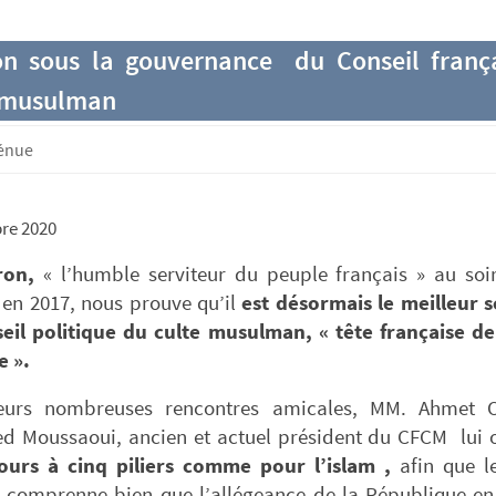
n sous la gouvernance du Conseil franç
 musulman
génue
bre 2020
ron,
« l’humble serviteur du peuple français » au soi
 en 2017, nous prouve qu’il
est désormais le meilleur s
eil politique du culte musulman, « tête française de
e ».
eurs nombreuses rencontres amicales, MM. Ahmet 
 Moussaoui, ancien et actuel président du CFCM lui o
ours à cinq piliers comme pour l’islam ,
afin que l
s comprenne bien que l’allégeance de la-République-e