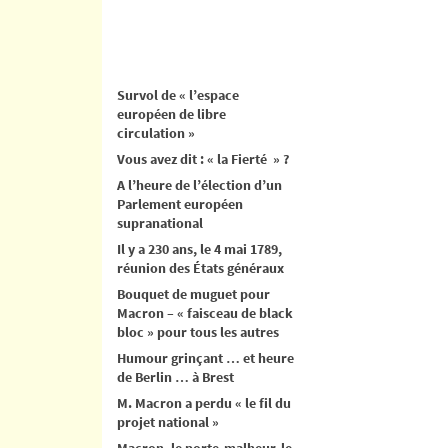
Survol de « l’espace
européen de libre
circulation »
Vous avez dit : « la Fierté » ?
A l’heure de l’élection d’un
Parlement européen
supranational
Il y a 230 ans, le 4 mai 1789,
réunion des États généraux
Bouquet de muguet pour
Macron – « faisceau de black
bloc » pour tous les autres
Humour grinçant … et heure
de Berlin … à Brest
M. Macron a perdu « le fil du
projet national »
Macron, le porte-malheur, le