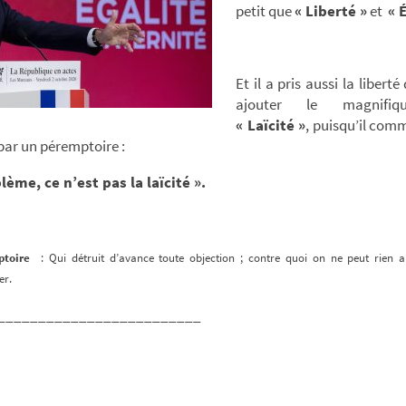
petit que
« Liberté »
et
« 
Et il a pris aussi la libert
ajouter le magnifi
« Laïcité »
, puisqu’il com
par un péremptoire :
lème, ce n’est pas la laïcité ».
ptoire
: Qui détruit d’avance toute objection ; contre quoi on ne peut rien al
er.
_________________________