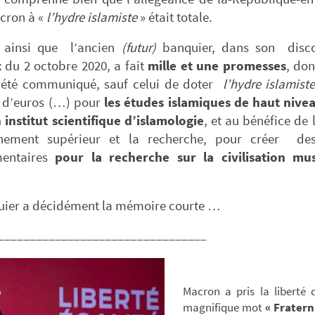
cron à «
l’hydre islamiste
» était totale.
 ainsi que l’ancien
(futur)
banquier, dans son disc
 du 2 octobre 2020, a fait
mille et une promesses
, don
 été communiqué, sauf celui de doter
l’hydre islamist
s d’euros (…) pour
les études islamiques de haut nive
 institut scientifique d’islamologie
, et au bénéfice de l
gnement supérieur et la recherche, pour créer de
mentaires
pour la recherche sur la civilisation m
uier a décidément la mémoire courte …
_________________________________
Macron a pris la liberté d
magnifique mot
« Fratern