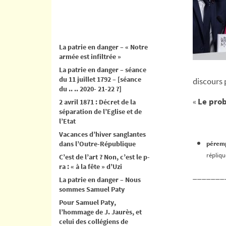
La patrie en danger – « Notre
armée est infiltrée »
La patrie en danger – séance
du 11 juillet 1792 – [séance
discours 
du .. .. 2020- 21-22 ?]
«
Le prob
2 avril 1871 : Décret de la
séparation de l’Eglise et de
l’Etat
Vacances d’hiver sanglantes
dans l’Outre-République
pérem
répliqu
C’est de l’art ? Non, c’est le p-
ra : « à la fête » d’Uzi
_______
La patrie en danger – Nous
sommes Samuel Paty
Pour Samuel Paty,
l’hommage de J. Jaurès, et
celui des collégiens de