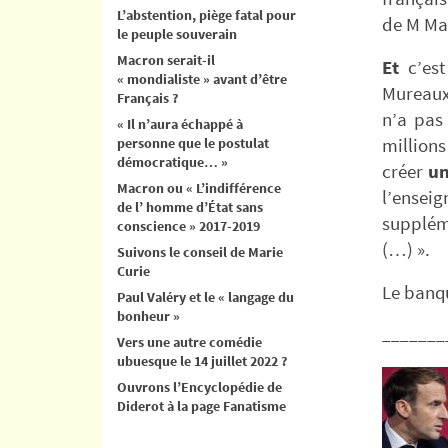
L’abstention, piège fatal pour
de M Ma
le peuple souverain
Macron serait-il
Et
c’est
« mondialiste » avant d’être
Mureaux
Français ?
n’a pas
« Il n’aura échappé à
personne que le postulat
million
démocratique… »
créer
un
Macron ou « L’indifférence
l’ensei
de l’ homme d’État sans
supplé
conscience » 2017-2019
(…) ».
Suivons le conseil de Marie
Curie
Le banq
Paul Valéry et le « langage du
bonheur »
_______
Vers une autre comédie
ubuesque le 14 juillet 2022 ?
Ouvrons l’Encyclopédie de
Diderot à la page Fanatisme