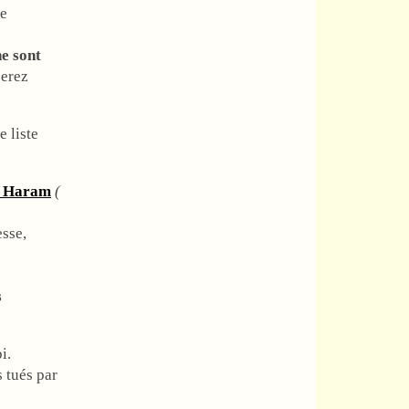
se
ne sont
berez
e liste
 Haram
(
sse,
s
i.
 tués par