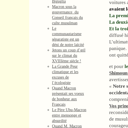
Biguglia
voitures 
Macron sous la
avaient l
gouvernance du
La premiè
Conseil français du
La deuxi
culte musulman
Et la tro
Le
communautarisme
diffusé h
séparatiste est un
L’ultimat
déni de notre laïcité
panique. 
Jetons un coup d’œil
ont quitt
sur le climat du
XVIIIème siècle !
et pour
l
La Grande Peur
climatique et les
Shimoun
excuses de
avertiss
l’écologiste
«
Notre s
Quand Macron
occidenta
présentait ses voeux
compreni
de bonheur aux
Français
Vos prin
Le Père Ubu-Macron
reconsidé
entre mensonge et
de musulm
absurdité
courageus
Quand M. Macron