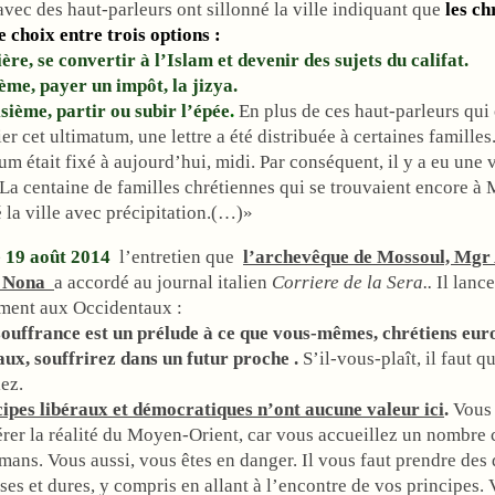
avec des haut-parleurs ont sillonné la ville indiquant que
les ch
e choix entre trois options :
re, se convertir à l’Islam et devenir des sujets du califat.
ème, payer un impôt, la jizya.
isième, partir ou subir l’épée
.
En plus de ces haut-parleurs qui
ier cet ultimatum, une lettre a été distribuée à certaines familles
um était fixé à aujourd’hui, midi. Par conséquent, il y a eu une 
La centaine de familles chrétiennes qui se trouvaient encore à
é la ville avec précipitation.(…)»
e 19 août 2014
l’entretien que
l’archevêque de Mossoul, Mgr
 Nona
a accordé au journal italien
Corriere de la Sera..
Il lanc
ement aux Occidentaux :
ouffrance est un prélude à ce que vous-mêmes, chrétiens eur
ux, souffrirez dans un futur proche .
S’il-vous-plaît, il faut q
ez.
cipes libéraux et démocratiques n’ont aucune valeur ici
.
Vous
rer la réalité du Moyen-Orient, car vous accueillez un nombre 
ans. Vous aussi, vous êtes en danger. Il vous faut prendre des 
es et dures, y compris en allant à l’encontre de vos principes.