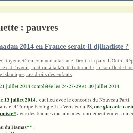
uette :
pauvres
adan 2014 en France serait-il djihadiste ?
e
Citoyenneté ou communautarisme
,
Droit à la paix
,
L'Outre-Ré
se est l'avenir
,
Le droit à la laïcité fraternelle
,
Le souffle de l'hi
e islamique
,
Les droits des enfants
1 juillet 2014 complétée les 24-27-29 et 30 juillet 2014
le 13 juillet 2014
,
eut lieu avec le concours du Nouveau Parti
aliste, d’Europe Écologie Les Verts et du PS,
une glaçante cari
lamiste
*
avec des femmes musulmanes lourdement voilées ou e
au du Hamas
**
: