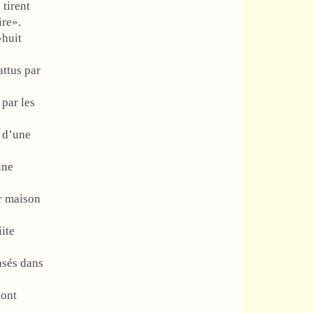
tirent
ire».
-huit
attus par
par les
 d’une
une
r maison
ite
asés dans
sont