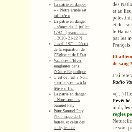
des Natio
La patrie en danger
– « Notre armée est
et au lie
infiltrée »
palestini
La patrie en danger
et des so
– séance du 11 juillet
le Hamas 
1792 – [séance du ..
par les m
.. 2020- 21-22 ?]
2 avril 1871 : Décret
Français,
de la séparation de
l’Eglise et de l’Etat
Et aille
Vacances d’hiver
de sang 
sanglantes dans
l’Outre-République
J’ai rete
C’est de l’art ? Non,
Radio Va
c’est le p-ra : « à la
fête » d’Uzi
«(…) Hie
La patrie en danger
– Nous sommes
l’évêché
Samuel Paty
midi,
les
Pour Samuel Paty,
règles po
l’hommage de J.
Naturelle
Jaurès, et celui des
se sont p
collégiens de