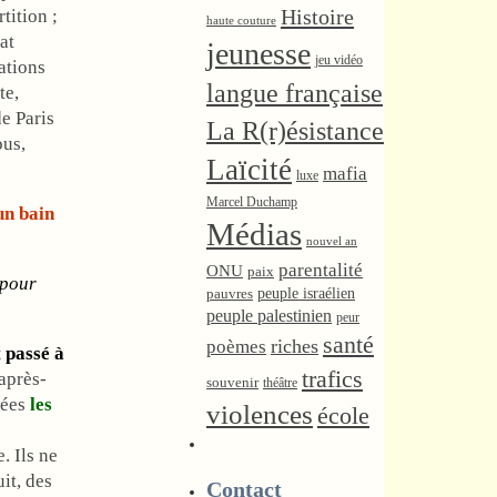
Histoire
tition ;
haute couture
at
jeunesse
jeu vidéo
ations
langue française
te,
e Paris
La R(r)ésistance
ous,
Laïcité
mafia
luxe
Marcel Duchamp
un bain
Médias
nouvel an
parentalité
ONU
paix
 pour
peuple israélien
pauvres
peuple palestinien
peur
santé
riches
poèmes
 passé à
trafics
après-
souvenir
théâtre
uées
les
violences
école
. Ils ne
it, des
Contact