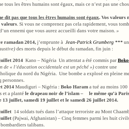
e tous les êtres humains sont égaux, mais ce n’est pas une cho
e dit pas que tous les êtres humains sont égaux
. Vos valeurs 
s valeurs
. Si vous ne comprenez pas cela rapidement, vous tom
d’un ennemi que vous aurez accueilli dans votre maison.
»
ce ramadan 2014,
j’emprunte à
Jean-Patrick Grumberg ***
un
austive)
des morts depuis le début du ramadan, fin juin :
llet 2014
Kano – Nigéria Un attentat a été commis par
Boko
n de « l’éducation occidentale est un péché »)
contre une
atholique du nord du Nigéria. Une bombe a explosé en pleine me
q personnes.
et 2014
Maudiguri – Nigéria :
Boko Haram
a tué au moins 100
 et a planté
le drapeau noir de l’islam – le même qu’à Pari
13 juillet, samedi 19 juillet et le samedi 26 juillet 2014.
juillet
14 soldats tués dans l’attaque terroriste au Mont Chaamb
juillet
(Pajwai, Afghanistan) – Cinq femmes parmi les huit civils
 bombardiers talibans.