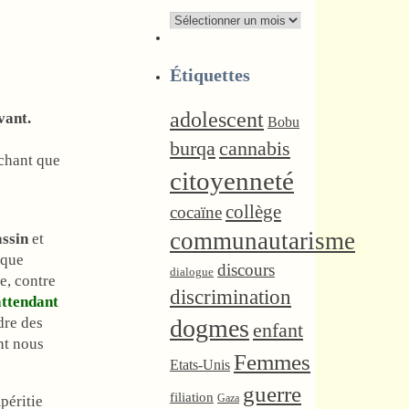
Archives
Étiquettes
adolescent
vant.
Bobu
burqa
cannabis
chant que
citoyenneté
collège
cocaïne
communautarisme
assin
et
ique
discours
dialogue
ée, contre
discrimination
ttendant
dre des
dogmes
enfant
nt nous
Femmes
Etats-Unis
guerre
filiation
Gaza
péritie