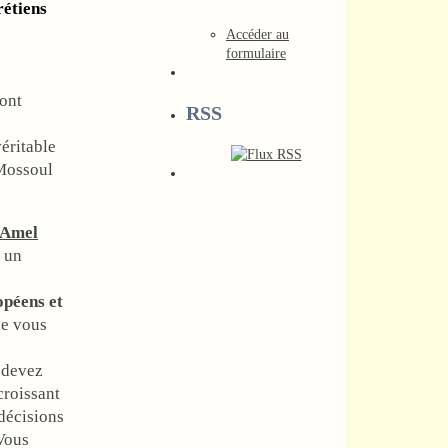
rétiens
Accéder au
formulaire
 ont
RSS
.
véritable
 Mossoul
 Amel
e un
opéens et
ue vous
 devez
croissant
décisions
 Vous