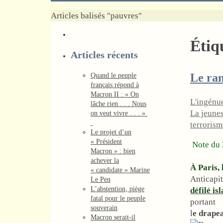
Home
Articles balisés "pauvres"
Étiq
Articles récents
Le ram
Quand le peuple
français répond à
Macron II : « On
L'ingénu
lâche rien . . . Nous
La jeunes
on veut vivre . . . »
terrorism
Le projet d’un
« Président
Note du 2
Macron » : bien
achever la
À Paris, 
« candidate » Marine
Anticapit
Le Pen
L’abstention, piège
défilé is
fatal pour le peuple
portant
souverain
l
e drape
Macron serait-il