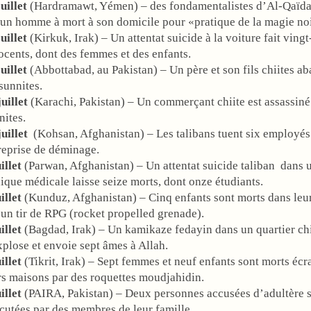
uillet
(Hardramawt, Yémen) – des fondamentalistes d’Al-Qaïda 
 un homme à mort à son domicile pour «pratique de la magie no
uillet
(Kirkuk, Irak) – Un attentat suicide à la voiture fait vingt
ocents, dont des femmes et des enfants.
uillet
(Abbottabad, au Pakistan) – Un père et son fils chiites ab
 sunnites.
juillet
(Karachi, Pakistan) – Un commerçant chiite est assassiné 
nites.
juillet
(Kohsan, Afghanistan) – Les talibans tuent six employés
reprise de déminage.
uillet
(Parwan, Afghanistan) – Un attentat suicide taliban dans 
nique médicale laisse seize morts, dont onze étudiants.
illet
(Kunduz, Afghanistan) – Cinq enfants sont morts dans leu
 un tir de RPG (rocket propelled grenade).
illet
(Bagdad, Irak) – Un kamikaze fedayin dans un quartier chi
xplose et envoie sept âmes à Allah.
illet
(Tikrit, Irak) – Sept femmes et neuf enfants sont morts écr
rs maisons par des roquettes moudjahidin.
illet
(PAIRA, Pakistan) – Deux personnes accusées d’adultère 
cutées par des membres de leur famille.