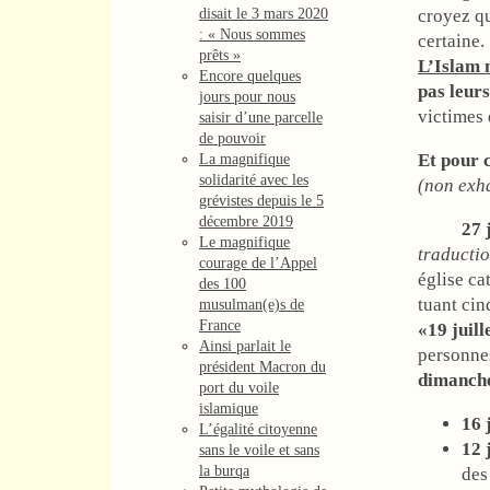
disait le 3 mars 2020
croyez qu
: « Nous sommes
certaine.
prêts »
L’Islam n
Encore quelques
pas leur
jours pour nous
victimes 
saisir d’une parcelle
de pouvoir
Et pour 
La magnifique
solidarité avec les
(non exh
grévistes depuis le 5
décembre 2019
27 jui
Le magnifique
traductio
courage de l’Appel
église c
des 100
tuant cin
musulman(e)s de
France
«19 juill
Ainsi parlait le
personnes
président Macron du
dimanche 
port du voile
islamique
16 
L’égalité citoyenne
12 
sans le voile et sans
la burqa
des