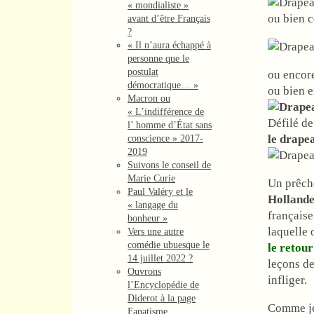
« mondialiste »
ou bien 
avant d’être Français
?
« Il n’aura échappé à
personne que le
postulat
ou encor
démocratique… »
ou bien 
Macron ou
« L’indifférence de
Défilé d
l’ homme d’État sans
le drape
conscience » 2017-
2019
Suivons le conseil de
Marie Curie
Un prêch
Paul Valéry et le
Hollande
« langage du
française
bonheur »
laquelle 
Vers une autre
comédie ubuesque le
le retour
14 juillet 2022 ?
leçons de
Ouvrons
infliger.
l’Encyclopédie de
Diderot à la page
Comme je 
Fanatisme