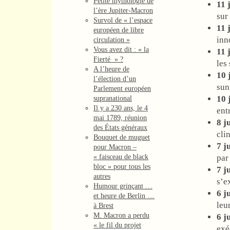
Petite mythologie de
11 j
l’ère Jupiter-Macron
sur
Survol de « l’espace
11 j
européen de libre
inn
circulation »
Vous avez dit : « la
11 j
Fierté » ?
les
A l’heure de
10 
l’élection d’un
sun
Parlement européen
10 
supranational
Il y a 230 ans, le 4
ent
mai 1789, réunion
8 j
des États généraux
cli
Bouquet de muguet
7 ju
pour Macron –
« faisceau de black
par
bloc » pour tous les
7 ju
autres
s’e
Humour grinçant …
6 ju
et heure de Berlin …
leu
à Brest
M. Macron a perdu
6 ju
« le fil du projet
exé