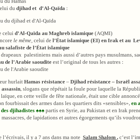
celui du
djihad et d’Al-Qaïda
:
e celui
d’Al-Qaïda au Maghreb islamique
(AQMI)
encore
le même,
celui de
l’État islamique (EI) en Irak et au Le
e drapeaux palestiniens mais aussi d’autres pays musulmans, sa
au de l’Arabie saoudite
est l’original de tous les autres :
eur hurlait
Hamas résistance
–
Djihad résistance – Israël ass
 assassin
, slogans que répétait la foule pour laquelle la Républ
 laïque, en cette veille de fête nationale, était une cible annonc
on fourbissait des armes dans les quartiers dits «sensibles»,
en a
 des djihadistes
♠♠♠
partis en Syrie, au Pakistan et en Irak pren
 massacres, de lapidations et autres égorgements qu’ils voudro
l’écrivais, il y a 7 ans dans ma note
Salam Shalom
,
c’est l’im