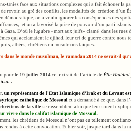
ns-Unies face aux situations complexes qui a fait échouer la par
u de revoir, au gré des conflits, les modalités de création d’un Ét
en démocratique, on a voulu ignorer les conséquences des spoli
uffrances, et on a favorisé la prise de pouvoir d’un parti islamis
à Gaza. D’où le lugubre «mort aux juifs» clamé dans les rues d
êmes qui acclamaient le djihad, leur cri de guerre contre nous t
 juifs, athées, chrétiens ou musulmans laïques.
urs dans le monde musulman, le ramadan 2014 ne serait-il qu’
?
nu pour
le 19 juillet 2014
cet extrait de l’article de
Élie Haddad
tican
:
r,
un représentant de l’État Islamique d’Irak et du Levant est
 syriaque catholique de Mossoul
et a demandé à ce que, dans l’
 chrétiens de la ville
se rassemblent afin que leur soient expliq
ur vivre dans le califat islamique de Mossoul
.
ment, les chrétiens de Mossoul n’ont pas eu tellement confiance
as rendus à cette convocation. Et hier soir, jusque tard dans la nu