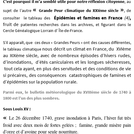
C’est pourquoi il m’a semblé utile pour notre réflexion citoyenne
, au
«
»
sujet de l’autre
Grande Peur climatique du XXIème siècle
, de
Épidémies et famines en France
(4)
,
consulter le tableau des
fruit de
patientes recherches dans les archives, et figurant dans le
Cercle Généalogique Lorrain d’ Île-de-France.
S’il apparaît, que ces deux « Grandes Peurs » ont des causes différentes,
nous décrit un climat en France, du XVIème
le tableau climatique
au XIXème siècle, avec de nombreux épisodes d’hivers rudes,
d’inondations, d’étés caniculaires et les longues sécheresses,
tout cela ayant, en plus des servitudes et des conditions de vie
si précaires, des conséquences catastrophiques de famines et
d’épidémies sur la population rurale.
Parmi eux, le bulletin météorologique du XVIIIème siècle de 1740 à
1800 est l’un des plus sombres.
:
Sous Louis XV
«
Le 26 décembre 1740,
grave inondation à Paris, l’hiver fut très
froid avec deux mois de fortes gelées ; famine, grande misère pain
d’orge et d’avoine pour seule nourriture.