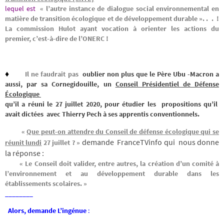
lequel est
« l’autre instance de dialogue social environnemental en
matière de transition écologique et de développement durable ». . . !
La commission Hulot ayant vocation à orienter les actions du
premier, c’est-à-dire de l’ONERC !
♦
Il ne faudrait pas
oublier non plus que le Père Ubu -Macron a
aussi, par sa Cornegidouille, un
Conseil Présidentiel de Défense
Écologique
qu’il a réuni le 27 juillet 2020, pour étudier les propositions qu’il
avait dictées avec Thierry Pech à ses apprentis conventionnels.
«
Que peut-on attendre du Conseil de défense écologique qui se
demande FranceTVinfo qui nous donne
réunit lundi
27 juillet ? »
la réponse :
«
Le Conseil doit valider, entre autres, la création d’un comité à
l’environnement et au développement durable dans les
établissements scolaires. »
________
Alors, demande L’ingénue
: