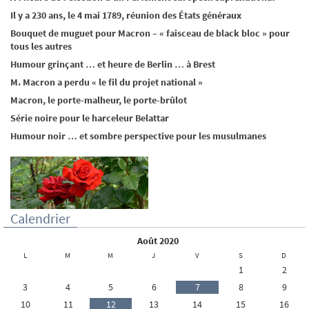
Il y a 230 ans, le 4 mai 1789, réunion des États généraux
Bouquet de muguet pour Macron – « faisceau de black bloc » pour
tous les autres
Humour grinçant … et heure de Berlin … à Brest
M. Macron a perdu « le fil du projet national »
Macron, le porte-malheur, le porte-brûlot
Série noire pour le harceleur Belattar
Humour noir … et sombre perspective pour les musulmanes
Calendrier
août 2020
L
M
M
J
V
S
D
1
2
3
4
5
6
7
8
9
10
11
12
13
14
15
16