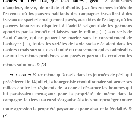
Cahiers du Tiers État
, que Jean Jaurès jugeait
admirables
d’ampleur, de vie, de netteté et d’unité. (…)
Des rochers brûlés de
Provence où les pauvres habitants des campagnes travaillent à des
travaux de sparterie maigrement payés, aux côtes de Bretagne, où les
pauvres laboureurs disputent à l’avidité seigneuriale les goémons
apportés par la tempête et laissés par le reflux ; (…) aux serfs de
Saint-Claude, qui ne peuvent se marier sans le consentement de
l’abbaye ; (…), toutes les variétés de la vie sociale éclatent dans les
Cahiers : mais surtout, c’est l’unité du mouvement qui est admirable.
Partout les mêmes problèmes sont posés et partout ils reçoivent les
»
mêmes solutions.
(2)
«
… Pour ajouter
De même qu’à Paris dans les journées de péril qui
précédèrent le 14 juillet, la bourgeoisie révolutionnaire sut armer ses
milices contre les régiments de la cour et désarmer les hommes qui
lui paraissaient menaçants pour la propriété, de même dans la
campagne, le Tiers État rural s’organise à la fois pour protéger contre
»
toute agression la propriété paysanne et pour abattre la féodalité.
(3)