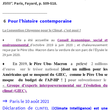
XVIII°
. Paris, Fayard, p. 509-518.
__________________________
6
Pour l’histoire contemporaine
La Convention Citoyenne pour le Climat, c’est quoi ?
♦ Elle a été accueillie au
Conseil économique, social et
environnemental
d’octobre 2019 à juin 2020 ; et chaleureusement
reçue par le Père Ubu -Macron dans la verdure de son parc de l’Élysée le
29 juin 2020.
le Père Ubu- Macron
2 millions
♦ En 2019,
a prélevé
d’euros
sur le trésor national
[dont un million pour les
Américains qui se moquent du GIEC, comme le Père Ubu se
moque du budget de l’AP-HP ! ]
subventionner le
pour
Groupe d’experts intergouvernemental sur l’évolution du
«
climat (GIEC).
⇒
Paris le 10 août 2021
Déclaration de
CLINTEL (
(Climate Intelligence) est une