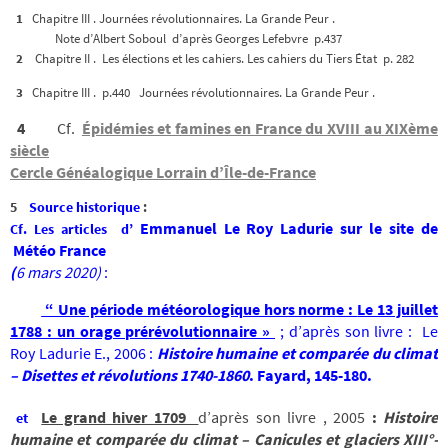
1
Chapitre III . Journées révolutionnaires. La Grande Peur .
Note d’Albert Soboul d’après Georges Lefebvre p.437
2
Chapitre II . Les élections et les cahiers. Les cahiers du Tiers État p. 282
3
Chapitre III . p.440 Journées révolutionnaires. La Grande Peur .
4
Cf.
Épidémies et famines en France du XVIII au XIXème
siècle
Cercle Généalogique Lorrain d’Île-de-France
5
Source historique
:
Emmanuel Le Roy Ladurie sur le site de
Cf. Les articles d’
Météo France
(
6 mars 2020)
:
“ Une période météorologique hors norme :
Le 13 juillet
1788 : un orage prérévolutionnaire »
; d’après son livre :
Le
Roy Ladurie E., 2006 :
Histoire humaine et comparée du climat
– Disettes et révolutions 1740-1860
. Fayard, 145-180.
Le grand hiver 1709
d’après son livre ,
2005
:
Histoire
et
humaine et comparée du climat – Canicules et glaciers XIII°-