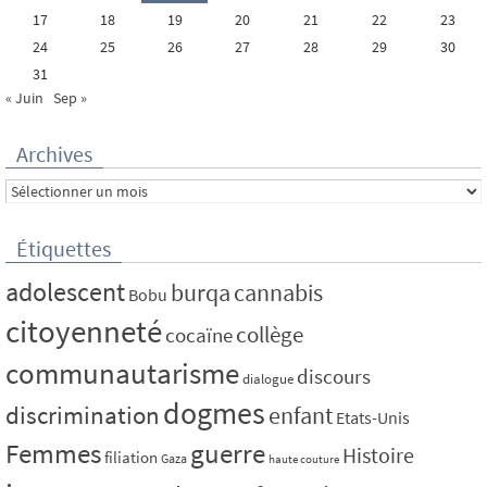
17
18
19
20
21
22
23
24
25
26
27
28
29
30
31
« Juin
Sep »
Archives
Archives
Étiquettes
adolescent
burqa
cannabis
Bobu
citoyenneté
collège
cocaïne
communautarisme
discours
dialogue
dogmes
discrimination
enfant
Etats-Unis
Femmes
guerre
Histoire
filiation
Gaza
haute couture