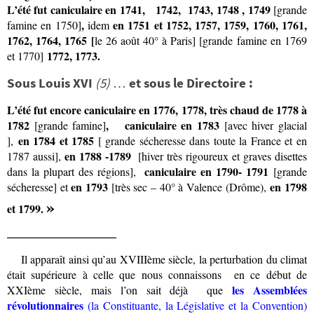
L’été fut caniculaire en 1741, 1742, 1743, 1748 , 1749
[grande
,
en 1751 et 1752, 1757, 1759, 1760, 1761,
famine en 1750]
idem
1762, 1764, 1765 [
le 26 août 40° à Paris] [grande famine en 1769
1772, 1773.
et 1770]
Sous Louis XVI
(5)
…
et sous le Directoire :
L’été fut encore caniculaire en 1776, 1778, très chaud de 1778 à
1782
, caniculaire en 1783
[grande famine]
[
avec hiver glacial
en 1784 et 1785
],
[ grande sécheresse dans toute la France et en
en
1788 -1789
1787 aussi],
[hiver très rigoureux et graves disettes
caniculaire en 1790- 1791
dans la plupart des régions],
[grande
en 1793
en 1798
sécheresse] et
[très sec – 40° à Valence (Drôme),
»
et 1799.
_____________
Il apparaît ainsi qu’au XVIIIème siècle, la perturbation du climat
était supérieure à celle que nous connaissons en ce début de
les Assemblées
XXIème siècle, mais l’on sait déjà que
révolutionnaires
(la Constituante, la Législative et la Convention)