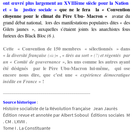
ont œuvré plus largement au XVIIIème siècle pour la Nation
et « la justice sociale »
que ne le fera la
Convention
«
citoyenne pour le climat du Père Ubu- Macron «
avatar du
grand débat national, lors des manifestations populaires dites « des
Gilets jaunes », auxquelles s’étaient joints les anarchistes fous
furieux des Black Bloc
(6 )
.
Cette « Convention de 150 membres « sélectionnés » dans
«
« , «
la diversité française
(sic)
tirés au sort »
(?)
et régentés par
, les uns comme les autres ayant
un « Comité de gouvernance »
été désignés par le Père Ubu-Macron lui-même, qui ose
encore nous dire, que c’est une «
expérience démocratique
»
!
inédite en France
__________________________________________
Source historique
:
Histoire socialiste de la Révolution française Jean Jaurès
Édition revue et annotée par Albert Soboul Éditions sociales M
. CM . LXVIII .
Tome I . La Constituante