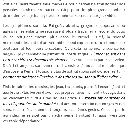
voit ainsi leurs talents faire merveille pour parvenir à transformer nos
paisibles bambins en patients
pour le plus grand bonheur
(sic)
de modernes psychanalystes eux-mêmes » accros » aux jeux vidéo.
Les symptômes sont là. Fatigués, abrutis, grognons, opposants ou
agressifs, les enfants ne réussissent plus à travailler à l’école, du coup
ils se réfugient encore plus dans le virtuel. Bref, la société
marchande les dote d’un véritable handicap socioculturel pour leur
évolution et leur réussite scolaire. Qu’à cela ne tienne, la science (
ou
) psychanalytique partant du postulat que »
l’inconscient dans
magie ?
notre société est devenu très visuel
« , invente le soin par le jeu vidéo.
D’où l’étrange raisonnement qui consiste à nous faire croire que
d’imposer à l’enfant toujours plus de sollicitations audio-visuelles lui »
permet de projeter à l’extérieur des choses qui sont difficiles à dire
. »
Finis le calme, les dessins, les jeux, les jouets, place à l’écran géant et
aux bruits. Plus besoin d’avoir ses propres rêves, l’enfant vit et agit dans
les cauchemars virtuels des adultes grâce à «
toutes les consoles de
jeux disponibles sur le marché
« . Il accumule sans fin des images et des
sons, refait mécaniquement toujours les mêmes gestes. Ce soin par le
jeu video ne serait-il pas un acharnement virtuel lui aussi, vers une
véritable dépendance ?