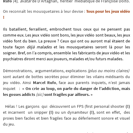
Rufo
(4)
,
avatar
de D’Artagnan, héritier médiatique de
Françoise Dolto.
On reconnaît les mousquetaires à leur devise :
Tous pour les jeux vidéo
!
Ils bataillent, ferraillent, embrochent tous ceux qui ne pensent pas
comme eux. Les jeux vidéo sont bons, les jeux vidéo sont beaux, les jeux
vidéo font du bien. La preuve ? Ceux qui ont ou auront mal étaient de
toute façon
déjà
malades
et les mousquetaires seront là pour les
soigner. Bref, on l’a compris, ensemble les fabricants de jeux vidéo et les
psychiatres diront merci aux joueurs, malades et/ou futurs malades.
Démonstrations, argumentations, explications
(plus ou moins claires)
sont autant de bottes secrètes pour éliminer les vilains médisants du
jeu vidéo. Ainsi
Marcel Rufo
, face aux parents inquiets, n’est jamais
inquiet :
« On crie au loup, on parle du danger de l’addiction, mais
les gosses addicts
(sic)
sont fragiles par ailleurs. »
Hélas ! Les garçons qui découvrent un FPS (first personal shooter
(!)
et incarnent un snipper
(!)
ou un dynamiteur
(!)
, sont en effet, des
proies bien faciles et bien fragiles face au déferlement sonore et visuel
du jeu
.