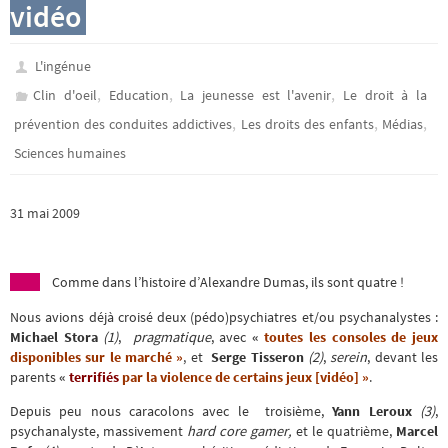
vidéo
L'ingénue
,
,
,
Clin d'oeil
Education
La jeunesse est l'avenir
Le droit à la
,
,
,
prévention des conduites addictives
Les droits des enfants
Médias
Sciences humaines
31 mai 2009
Comme dans l’histoire d’Alexandre Dumas, ils sont quatre !
Nous avions déjà croisé deux (pédo)psychiatres et/ou psychanalystes :
Michael Stora
(1)
,
pragmatique
, avec
«
toutes les consoles de jeux
disponibles sur le marché »
,
et
Serge Tisseron
(2)
,
serein
, devant les
parents
«
t
errifiés
par la violence de certains jeux [vidéo] »
.
Depuis peu nous caracolons avec le troisième,
Yann Leroux
(3)
,
psychanalyste, massivement
hard core gamer,
et le quatrième,
Marcel