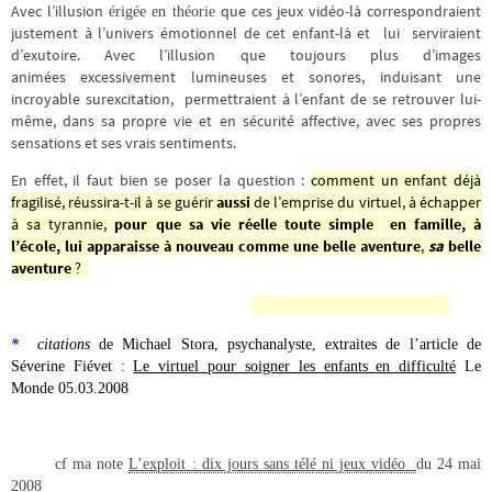
Avec l’illusion
que ces jeux vidéo-là correspondraient
érigée en théorie
justement à l’univers émotionnel de cet enfant-là et lui serviraient
d’exutoire. Avec l’illusion que toujours plus d’images
animées excessivement lumineuses et sonores, induisant une
incroyable surexcitation, permettraient à l’enfant de
se retrouver lui-
même
, dans sa propre vie
et en sécurité affective
, avec ses propres
sensations et ses vrais sentiments.
En effet, il faut bien se poser la question :
comment un enfant déjà
fragilisé, réussira-t-il à se guérir
aussi
de l’emprise du virtuel, à échapper
à sa tyrannie,
pour que sa vie réelle toute simple en famille, à
l’école, lui apparaisse à nouveau comme une belle aventure
,
sa
belle
aventure
?
*
citations
de Michael Stora, psychanalyste, extraites de l’article de
Séverine Fiévet :
Le virtuel pour soigner les enfants en difficulté
Le
Monde 05.03.2008
cf ma note
L’exploit : dix jours sans télé ni jeux vidéo
du 24 mai
2008