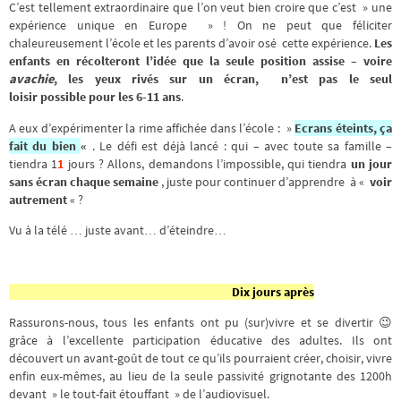
C’est tellement
extraordinaire
que l’on veut bien croire que c’est »
une
expérience unique en Europe »
! On ne peut que féliciter
chaleureusement l’école et les parents d’avoir osé cette expérience.
Les
enfants en récolteront l’idée que la seule position assise – voire
avachie
, les yeux rivés sur un écran, n’est pas le seul
loisir possible pour les 6-11 ans
.
A eux d’expérimenter la rime affichée dans l’école : »
Ecrans éteints, ça
fait du bien
«
. Le défi est déjà lancé : qui – avec toute sa famille –
tiendra
1
1
jours
? Allons, demandons l’impossible, qui tiendra
un jour
sans écran chaque semaine
, juste pour continuer d’apprendre à «
voir
autrement
« ?
Vu à la télé … juste avant… d’éteindre…
Dix jours après
Rassurons-nous, tous les enfants ont pu (sur)vivre et se divertir 😉
grâce à l’excellente participation éducative des adultes. Ils ont
découvert un avant-goût de tout ce qu’ils pourraient créer, choisir, vivre
enfin eux-mêmes, au lieu de la seule passivité grignotante des 1200h
devant » le tout-fait étouffant » de l’audiovisuel.