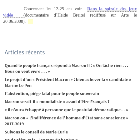
Concernant les 12-25 ans voir
Dans la spirale des jeux
vidéo
(
documentaire d’Heide Breitel rediffusé sur Arte le
20.06.2008).
Articles récents
Quand le peuple français répond à Macron II : « On lâche rien . . .
Nous on veut vivre . . . »
Le projet d’un « Président Macron » : bien achever la « candidate »
Marine Le Pen
L’abstention, piège fatal pour le peuple souverain
Macron serait-il « mondialiste » avant d’être Français ?
« Il n’aura échappé à personne que le postulat démocratique… »
Macron ou « L’indifférence de l’ homme d’État sans conscience »
2017-2019
Suivons le conseil de Marie Curie
Paul Valéry et le « langage du bonheur »