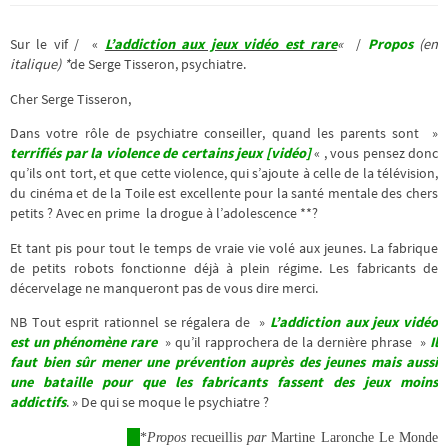
Sur le vif / «
L’addiction aux jeux vidéo est rare
«
/
Propos
(en
italique) *
de Serge Tisseron, psychiatre.
Cher Serge Tisseron,
Dans votre rôle de psychiatre conseiller, quand les parents sont »
terrifiés par la violence de certains jeux [vidéo]
« , vous pensez donc
qu’ils ont tort, et que cette violence, qui s’ajoute à celle de la télévision,
du cinéma et de la Toile est excellente pour la santé mentale des chers
petits ? Avec en prime la drogue à l’adolescence **?
Et tant pis pour tout le temps de vraie vie volé aux jeunes. La fabrique
de petits robots fonctionne déjà à plein régime. Les fabricants de
décervelage ne manqueront pas de vous dire merci.
NB Tout esprit rationnel se régalera de »
L’addiction aux jeux vidéo
est un phénomène rare
» qu’il rapprochera de la dernière phrase »
Il
faut bien sûr mener une prévention auprès des jeunes mais aussi
une bataille pour que les fabricants fassent des jeux moins
addictifs
. » De qui se moque le psychiatre ?
*
Propos
recueillis
par
Martine Laronche Le Monde