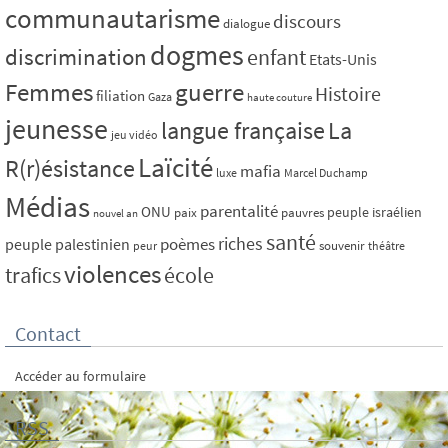
communautarisme
discours
dialogue
dogmes
discrimination
enfant
Etats-Unis
Femmes
guerre
Histoire
filiation
Gaza
haute couture
jeunesse
La
langue française
jeu vidéo
Laïcité
R(r)ésistance
mafia
luxe
Marcel Duchamp
Médias
parentalité
ONU
peuple israélien
paix
pauvres
nouvel an
santé
riches
poèmes
peuple palestinien
souvenir
peur
théâtre
violences
trafics
école
Contact
Accéder au formulaire
RSS