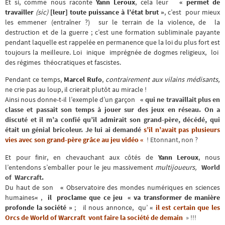
Et si, comme nous raconte
Yann Leroux
, cela leur
«
permet de
travailler
(sic)
[leur] toute puissance à l’état brut »
, c’est pour mieux
les emmener (entraîner ?) sur le terrain de la violence, de la
destruction et de la guerre ; c’est une formation subliminale payante
pendant laquelle est rappelée en permanence que la loi du plus fort est
toujours la meilleure. Loi inique imprégnée de dogmes religieux, loi
des régimes théocratiques et fascistes.
Pendant ce temps,
Marcel Rufo
,
contrairement aux vilains médisants,
ne crie pas au loup, il crierait plutôt au miracle !
Ainsi nous donne-t-il l’exemple d’un garçon
« qui ne travaillait plus en
classe et passait son temps à jouer sur des jeux en réseau. On a
discuté et il m’a confié qu’il admirait son grand-père, décédé, qui
était un génial bricoleur. Je lui ai demandé
s’il n’avait pas plusieurs
vies avec son grand-père grâce au jeu vidéo «
! Etonnant, non ?
Et pour finir, en chevauchant aux côtés de
Yann Leroux
, nous
l’entendons s’emballer pour le jeu massivement
multijoueurs
,
World
of Warcraft.
Du haut de son
«
Observatoire des mondes numériques en sciences
humaines
«
,
il proclame que ce jeu « va
transformer de manière
profonde la société »
; il nous annonce, qu’
«
il est certain que les
Orcs de World of Warcraft vont faire la société de demain
» !!!