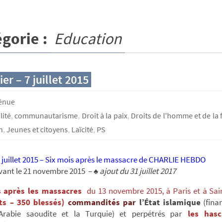
gorie :
Education
ier – 7 juillet 2015
génue
lité
,
communautarisme
,
Droit à la paix
,
Droits de l'homme et de l
n
,
Jeunes et citoyens
,
Laïcité
,
PS
 juillet 2015 – Six mois après le massacre de CHARLIE HEBDO
vant le 21 novembre 2015 – ♠
ajout du 31 juillet 2017
 après les massacres
du 13 novembre 2015,
à Paris et à Sai
ts – 350 blessés)
commandités par
l’État islamique
(fina
’Arabie saoudite et la Turquie) et perpétrés par
les hasc