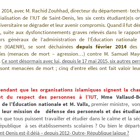
à 2014, avec M. Rachid Zouhhad, directeur du département- tech
lisation de l’IUT de Saint-Denis, les six cents étudiant(e)s o
iversitaire se dégrader et leur avenir compromis. Quand il fut dé
s, suite aux dysfonctionnements graves relevés dans
le rappor
urs généraux de l’administration de l’Éducation nationale
e (IGAENR), se sont déchaînées
depuis février 2014
des 
bles (menaces de mort – agression…) contre M. Samuel Mayo
.
Ce sont désormais avec lui, depuis le 17 mai 2015, six autres pe
 sont menacées de mort ; cinq d’entre elles ont fait valoir leu
tendant que les organisations islamiques signent la cha
 et du respect des personnes à l’IUT
,
Mme Vallaud-B
 de l’Éducation nationale et M. Valls,
premier ministre, vont
 leur mission de défense des personnels et des étudian
n que tous puissent travailler et étudier dans le calme et la sé
République à ses établissements scolaires ? Ou bien le dépar
nt-Denis est-il déjà – depuis 2012- Outre- République laïque ?
—————————