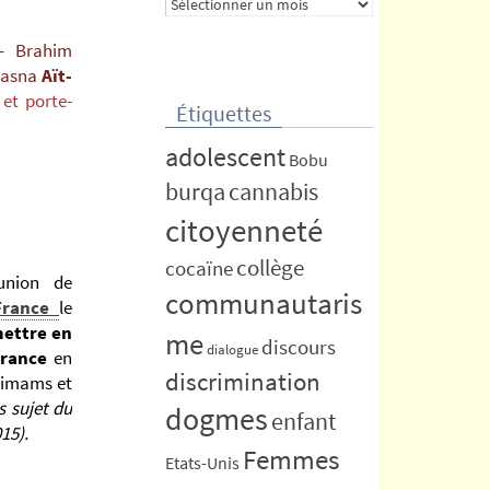
Archives
– Brahim
Hasna
Aït-
et porte-
Étiquettes
adolescent
Bobu
burqa
cannabis
citoyenneté
collège
cocaïne
union de
communautaris
 France
le
mettre en
me
discours
dialogue
France
en
discrimination
s imams et
s sujet du
dogmes
enfant
15).
Femmes
Etats-Unis