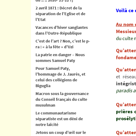
2 avril 1871 : Décret de la
Voilà ce
séparation de l’Eglise et de
l’Etat
Au nom d
Vacances d’hiver sanglantes
Messieu
dans l’Outre-République
du culte
C’est de l’art ? Non, c’est le p-
ra : « à la fête » d’Uzi
Qu’atte
La patrie en danger – Nous
fondame
sommes Samuel Paty
Pour Samuel Paty,
Qu’atte
l’hommage de J. Jaurès, et
et résea
celui des collégiens de
intégris
Biguglia
paradis a
Macron sous la gouvernance
du Conseil français du culte
Qu’atte
musulman
prières
Le communautarisme
prosélyt
séparatiste est un déni de
notre laïcité
Qu’atte
Jetons un coup d’œil sur le