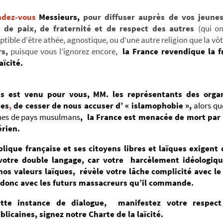
ndez-vous
Messieurs,
pour diffuser auprès de vos jeunes
 de paix, de fraternité et de respect des autres
(qui on
ptible d’être athée, agnostique, ou d’une autre religion que la vôt
s,
puisque vous l’ignorez encore,
la France revendique la f
aïcité.
s est venu pour vous, MM. les représentants des organ
ues
,
de cesser de nous accuser d’ « islamophobie »,
alors q
ines de pays musulmans
, la France est menacée de mort par 
érien.
lique française et ses citoyens libres et laïques
exigent 
 votre double langage, car votre harcèlement idéologiqu
nos valeurs laïques, révèle votre lâche complicité avec le 
donc avec les futurs massacreurs qu’il commande.
tte instance de dialogue, manifestez votre respec
blicaines, s
ignez notre Charte de la laïcité.