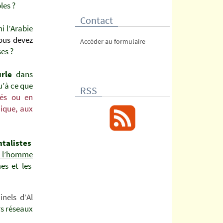
les ?
Contact
i l’Arabie
ous devez
Accéder au formulaire
es ?
rle
dans
u’à ce que
RSS
lés ou en
mique, aux
alistes
e l’homme
es et les
inels d’Al
rs réseaux