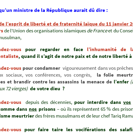
 qu’un ministre de la République aurait dû dire :
e l’esprit de liberté et de fraternité laïque du 11 janvier 
rs
de l’Union des organisations islamiques
de France
et du Conse
 musulman,
ndez-vous
pour regarder en face
l’inhumanité
de l
ntaliste
, quand il s’agit de notre paix et de notre liberté à
ndez-vous
pour condamner
vigoureusement dans vos prêches,
ux sociaux, vos conférences, vos congrès,
la folie meurtr
tes et brandir contre les assassins la menace de
l’enfer
(
ux 72 vierges)
de votre dieu
?
ndez-vous
depuis des décennies,
pour interdire dans
vos
 comme dans
nos
prisons
– où ils représentent 65 % des priso
isme meurtrier
des frères musulmans et de leur chef Tariq Ram
ndez-vous
pour faire taire les vociférations des salaf