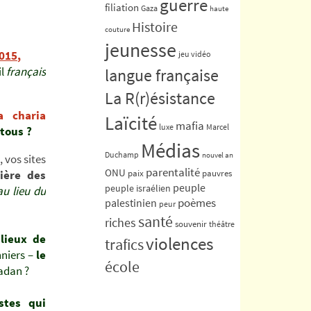
guerre
filiation
Gaza
haute
Histoire
couture
jeunesse
2015
,
jeu vidéo
il
français
langue française
La R(r)ésistance
a charia
Laïcité
mafia
luxe
Marcel
 tous ?
Médias
Duchamp
nouvel an
 vos sites
parentalité
ONU
ière des
paix
pauvres
peuple
peuple israélien
au lieu du
poèmes
palestinien
peur
santé
riches
souvenir
théâtre
lieux de
violences
trafics
nniers –
le
école
adan ?
istes qui