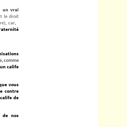
 un vrai
t le droit
re), car,
raternité
isations
ue, comme
un calife
que vous
e contre
calife de
t de nos