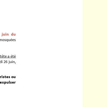
 juin du
0 mosquées
tête a été
i 26 juin,
ristes
ou
 expulser