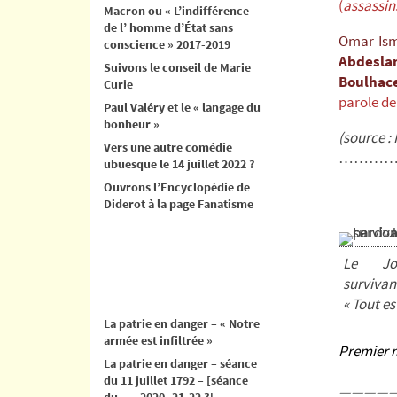
(
assassin
Macron ou « L’indifférence
de l’ homme d’État sans
Omar Is
conscience » 2017-2019
Abdesl
Suivons le conseil de Marie
Boulh
Curie
parole de
Paul Valéry et le « langage du
bonheur »
(source : 
Vers une autre comédie
…………
ubuesque le 14 juillet 2022 ?
Ouvrons l’Encyclopédie de
Diderot à la page Fanatisme
Le Jo
survivan
« Tout e
La patrie en danger – « Notre
armée est infiltrée »
Premier m
La patrie en danger – séance
du 11 juillet 1792 – [séance
————
du .. .. 2020- 21-22 ?]