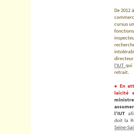
De 2012 
commercia
cursus un
fonction
inspecte
recherch
intoléra
directeur
l’IUT
qui
retrait.
♠
En at
laïcité
ministre
assumer
l’IUT
afi
doit la 
Seine-Sai
————