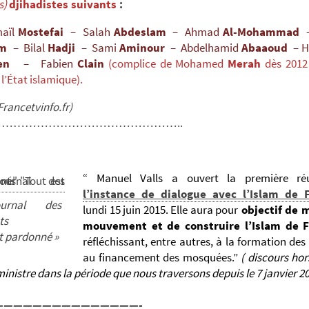
s)
djihadistes suivants
:
maïl
Mostefai
– Salah
Abdeslam
– Ahmad
Al-Mohammad
am
– Bilal
Hadji
– Sami
Aminour
– Abdelhamid
Abaaoud
– 
acen
– Fabien
Clain
(complice de Mohamed
Merah
dès 2012 
 l’État islamique).
Francetvinfo.fr)
………………………………………..
“
Manuel Valls a ouvert la première ré
l’instance de dialogue avec l’Islam de
urnal des
lundi 15 juin 2015. Elle aura pour
objectif de 
ts
mouvement et de construire l’Islam de 
st pardonné »
réfléchissant, entre autres, à la formation de
au financement des mosquées.”
( discours hor
inistre dans la période que nous traversons depuis le 7 janvier 20
———————————————-