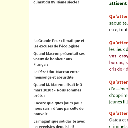
climat du XVIIIème siècle !
attisent
Qu’atte
saoudite
être,
tout
La Grande Peur climatique et
Qu’atte
les excuses de l’écologiste
les lieux
Quand Macron présentait ses
vos cro
voeux de bonheur aux
burqas, s
Français
cris de « 
Le Père Ubu-Macron entre
mensonge et absurdité
Qu’atte
Quand M. Macron disait le 3
d’asséne
mars 2020 : « Nous sommes
d’opprime
prêts »
jeunes fi
Encore quelques jours pour
nous saisir d’une parcelle de
Qu’atte
pouvoir
Qaïda et 
La magnifique solidarité avec
criminels
les grévistes depuis le 5