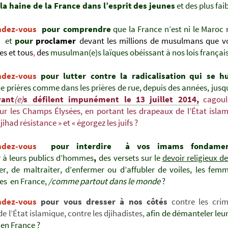
 la haine de la France dans l’esprit
des jeunes
et des plus faib
ndez-vous
pour comprendre
que la France n’est ni le Maroc n
, et
pour
proclamer
devant les millions de musulmans que v
es et tous
,
des
musulman(e)s laïques obéissant à nos lois français
ndez-vous
pour lutter contre la radicalisation
qui se hu
 de prières comme dans les prières de rue, depuis des années, jusq
yant
(e)
s défilent impunément le 13 juillet 2014,
cagou
ur les Champs Élysées, en portant les drapeaux de l’État isla
djihad résistance » et « égorgez les juifs ?
ndez-vous
pour interdire
à vos imams fondament
r
à leurs publics d’hommes
,
des versets sur
le
devoir
religieux d
r, de maltraiter, d’enfermer ou d’affubler de voiles, les femm
lles en France,
/comme partout dans le monde
?
ndez-vous
pour vous dresser à nos côtés
contre les crim
de l’État islamique, contre les djihadistes,
afin de démanteler leu
 en France ?