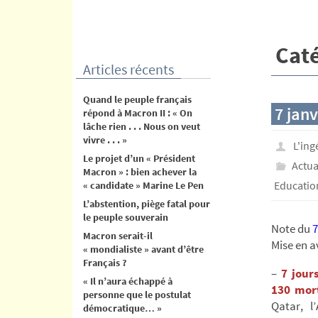
contenu
Caté
Articles récents
Quand le peuple français
7 janv
répond à Macron II : « On
lâche rien . . . Nous on veut
vivre . . . »
L'in
Le projet d’un « Président
Actua
Macron » : bien achever la
Educatio
« candidate » Marine Le Pen
L’abstention, piège fatal pour
le peuple souverain
Note du
7
Macron serait-il
Mise en a
« mondialiste » avant d’être
Français ?
–
7 jours
« Il n’aura échappé à
130 mor
personne que le postulat
Qatar, l
démocratique… »