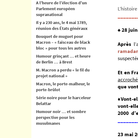
A l’heure de l’élection d’un
L’histoire
Parlement européen
supranational
_______
Il y a 230 ans, le 4 mai 1789,
réunion des États généraux
♠
28 juin
Bouquet de muguet pour
Macron – « faisceau de black
Après
l
bloc » pour tous les autres
ramadan
Humour grinçant … et heure
suspectée
de Berlin … à Brest
M. Macron a perdu « le fil du
Et en Fr
projet national »
accrochée
Macron, le porte-malheur, le
que vont
porte-brûlot
Série noire pour le harceleur
♦
Vont-el
Belattar
vont-ell
Humour noir … et sombre
2000 d’e
perspective pour les
_______
musulmanes
23 mai 