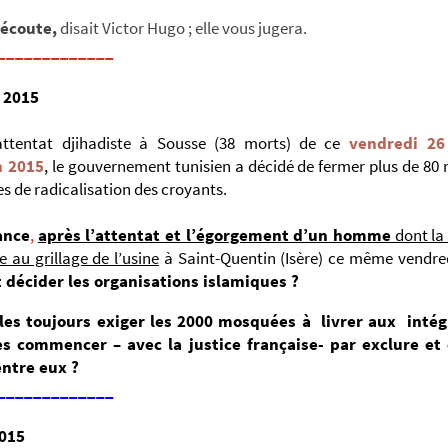
écoute,
disait Victor Hugo ; elle vous jugera.
_____________
 2015
’attentat djihadiste à Sousse (38 morts) de ce
vendredi 26
 2015
, le gouvernement tunisien a décidé de fermer plus de 8
s de radicalisation des croyants.
ance
,
après l’attentat et l’égorgement d’un homme
dont la 
 au grillage de l’usine
à Saint-Quentin (Isère) ce même vendred
 décider les organisations islamiques ?
les toujours exiger les 2000 mosquées à livrer aux intég
es commencer – avec la justice française- par exclure et
ntre eux ?
_____________
2015