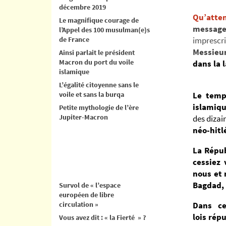
décembre 2019
Qu’atte
Le magnifique courage de
message
l’Appel des 100 musulman(e)s
de France
imprescri
Messieur
Ainsi parlait le président
Macron du port du voile
dans la l
islamique
L’égalité citoyenne sans le
voile et sans la burqa
Le temp
islamiq
Petite mythologie de l’ère
Jupiter-Macron
des diza
néo-hitl
La Répub
c
essiez
nous et 
Bagdad, 
Survol de « l’espace
européen de libre
circulation »
Dans ce
lois répu
Vous avez dit : « la Fierté » ?