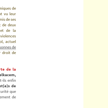
niques de
nt vu leur
mis de ses
t de deux
 et de la
violences
l, actuel
rsonnes de
r droit de
rte de la
elkacem,
-ils enfin
t(e)s de
curité que
tement de