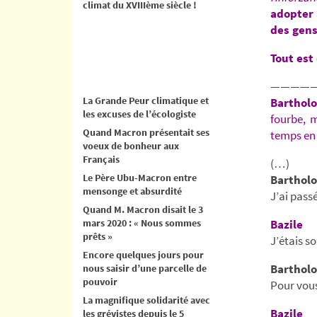
climat du XVIIIème siècle !
adopter 
des gen
Tout est 
—————
La Grande Peur climatique et
Bartholo
les excuses de l’écologiste
fourbe, 
Quand Macron présentait ses
temps en 
voeux de bonheur aux
Français
(…)
Le Père Ubu-Macron entre
Bartholo
mensonge et absurdité
J’ai pass
Quand M. Macron disait le 3
mars 2020 : « Nous sommes
Bazile
prêts »
J’étais s
Encore quelques jours pour
Bartholo
nous saisir d’une parcelle de
pouvoir
Pour vous
La magnifique solidarité avec
Bazile
les grévistes depuis le 5