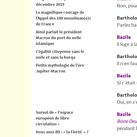
décembre 2019
Non, pour
Le magnifique courage de
Bartholo
l’Appel des 100 musulman(e)s
de France
Parlez ba
Ainsi parlait le président
Bazile
Macron du port du voile
islamique
Il loge à 
L’égalité citoyenne sans le
Bartholo
voile et sans la burqa
Il n’en fa
Petite mythologie de l’ère
Jupiter-Macron
Bazile
Si c’était
Bartholo
Oui, en s
Survol de « l’espace
Bazile
européen de libre
Bone Deu
circulation »
pendant 
Vous avez dit : « la Fierté » ?