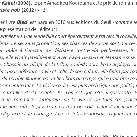
e Kahel
(2008),
le prix Amadhou Kourouma et le prix du roman m
iste noir
(2012) »
(1).
er livre
Bled
est paru en 2016 aux éditions du Seuil
-(comme le
e présentation de l’éditeur :
, années 80. Une jeune fille court éperdument à travers la rocaille
bras. Seule, sans protection, ses chances de survie sont minces
on mâle à l’unisson se déchaîne contre «la pécheresse». Il 
s, elle vivait paisiblement avec Papa Hassan et Maman Asma. 
in. Chassée du village de la tribu, Zoubida aura beau déployer u
e pour défendre sa vie et celle de son enfant, elle finira par t
es du terrible Mounir, en un lieu hors du temps qui paraît être tout
arem et lupanar. La violence, ici, est plus archaïque que politique
es entrailles de la société. Et n’en est que plus inquiétante. 
e d’un romancier amoureux de la vie et de tous ses plaisir
 nous offre le plus beau portrait qui soit : celui d’une jeune 
ntelligence et le courage, face à l’obscurantisme, rayonnent
no Monénembo, ici
dans le studio de RFI.
RFI/Fanny 