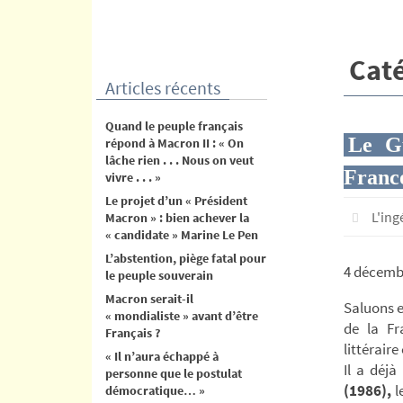
contenu
Caté
Articles récents
Quand le peuple français
Le G
répond à Macron II : « On
lâche rien . . . Nous on veut
Franc
vivre . . . »
Le projet d’un « Président
L'in
Macron » : bien achever la
« candidate » Marine Le Pen
L’abstention, piège fatal pour
4 décemb
le peuple souverain
Macron serait-il
Saluons e
« mondialiste » avant d’être
de la Fr
Français ?
littéraire
« Il n’aura échappé à
Il a déjà
personne que le postulat
(1986),
l
démocratique… »