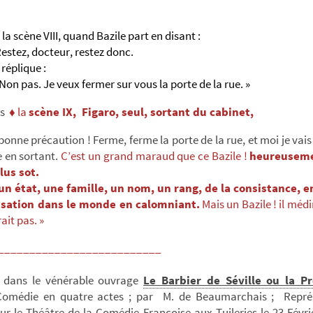
e la scène VIII, quand Bazile part en disant :
z, docteur, restez donc.
réplique :
s. Je veux fermer sur vous la porte de la rue. »
rs
♦ la
scène IX,
Figaro, seul, sortant du cabinet,
bonne précaution ! Ferme, ferme la porte de la rue, et moi je vais 
 en sortant.
C’est un grand maraud que ce Bazile !
heureuseme
lus sot.
 un état, une famille, un nom, un rang, de la consistance, e
nsation dans le monde en calomniant.
Mais un Bazile ! il médi
rait pas. »
__________________________
 dans le vénérable ouvrage
Le Barbier de Séville ou la P
Comédie en quatre actes ; par M. de Beaumarchais ; Repré
r le Théâtre de la Comédie Françoise aux Tuileries le 23 Févri