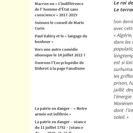
Le roi d
Macron ou « L’indifférence
Le terror
de l’ homme d’État sans
conscience » 2017-2019
Son derni
Suivons le conseil de Marie
avec cett
Curie
« Algérie
Paul Valéry et le « langage du
dans les 
bonheur »
populati
Vers une autre comédie
ubuesque le 14 juillet 2022 ?
longtemp
est si lo
Ouvrons l’Encyclopédie de
Diderot à la page Fanatisme
surhumain
les griff
prison, h
jaillit d
l’énergi
Monénembo
La patrie en danger – « Notre
dont l’i
armée est infiltrée »
soleil. »
La patrie en danger – séance
du 11 juillet 1792 – [séance
Tier
du .. .. 2020- 21-22 ?]