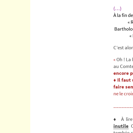
(…)
À la fin d
« Reste
Bartholo 
« Non pa
C’est alo
«
Oh ! La 
au Comte
encore p
♦
Il faut
faire se
ne le croi
_______
♦ À lire
inutile
tombée su