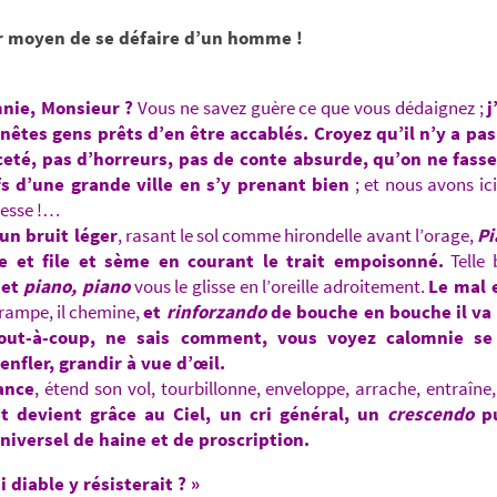
r moyen de se défaire d’un homme !
nie, Monsieur ?
Vous ne savez guère ce que vous dédaignez ;
j
nêtes gens prêts d’en être accablés. Croyez qu’il n’y a pas
té, pas d’horreurs, pas de conte absurde, qu’on ne fass
fs d’une grande ville en s’y prenant bien
; et nous avons ic
resse !…
un bruit léger
, rasant le sol comme hirondelle avant l’orage,
Pi
 et file et sème en courant le trait empoisonné.
Telle 
,
et
piano, piano
vous le glisse en l’oreille adroitement.
Le mal e
 rampe, il chemine,
et
rinforzando
de bouche en bouche il va 
tout-à-coup, ne sais comment, vous voyez calomnie se 
s’enfler, grandir à vue d’œil.
lance
, étend son vol, tourbillonne, enveloppe, arrache, entraîne,
t devient grâce au Ciel, un cri général, un
crescendo
pu
niversel de haine et de proscription.
i diable y résisterait ? »