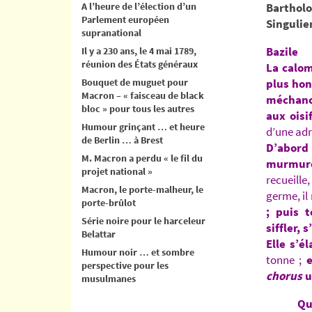
A l’heure de l’élection d’un
Bartholo
Parlement européen
Singulie
supranational
Bazile
Il y a 230 ans, le 4 mai 1789,
réunion des États généraux
La calom
Bouquet de muguet pour
plus hon
Macron – « faisceau de black
méchance
bloc » pour tous les autres
aux oisi
Humour grinçant … et heure
d’une ad
de Berlin … à Brest
D’abord 
M. Macron a perdu « le fil du
murmure
projet national »
recueille
Macron, le porte-malheur, le
germe, il
porte-brûlot
; puis 
Série noire pour le harceleur
siffler, 
Belattar
Elle s’é
Humour noir … et sombre
tonne ;
e
perspective pour les
chorus
u
musulmanes
Qu