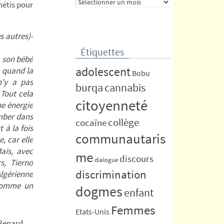
Archives
étis pour
s autres)-
Étiquettes
, son bébé
adolescent
, quand la
Bobu
n’y a pas
burqa
cannabis
Tout cela
citoyenneté
ne énergie
omber dans
collège
cocaïne
 à la fois
communautaris
, car elle
Mais, avec
me
discours
dialogue
s, Tierno
discrimination
Algérienne
 comme un
dogmes
enfant
Femmes
Etats-Unis
Renard