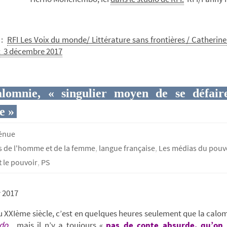
 :
RFI Les Voix du monde/ Littérature sans frontières / Catherin
t 3 décembre 2017
lomnie, « singulier moyen de se défair
e »
génue
s de l'homme et de la femme
,
langue française
,
Les médias du pouv
 le pouvoir
,
PS
r 2017
u XXIème siècle, c’est en quelques heures seulement que la calom
ndo
, mais il n’y a toujours «
pas de conte absurde, qu’on 