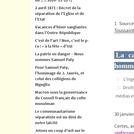
2 avril 1871 : Décret de la
séparation de l’Eglise et de
l’Etat
1 Source
Vacances d’hiver sanglantes
Toussain
dans l’Outre-République
C’est de l’art ? Non, c’est le p-
ra : « à la fête » d’Uzi
La patrie en danger – Nous
La ca
sommes Samuel Paty
homm
Pour Samuel Paty,
l’hommage de J. Jaurès, et
celui des collégiens de
L'in
Biguglia
Droit
Macron sous la gouvernance
médias et
du Conseil français du culte
musulman
Le communautarisme
30 janvie
séparatiste est un déni de
notre laïcité
Certes, a
Jetons un coup d’œil sur le
rinforza