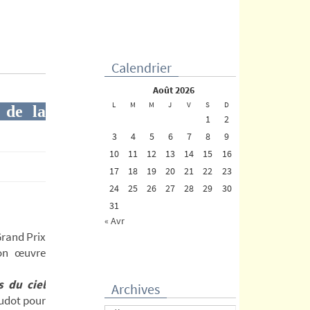
Calendrier
août 2026
L
M
M
J
V
S
D
 de la
1
2
3
4
5
6
7
8
9
10
11
12
13
14
15
16
17
18
19
20
21
22
23
24
25
26
27
28
29
30
31
« Avr
Grand Prix
son œuvre
s du ciel
Archives
audot pour