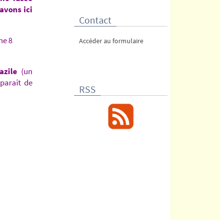
avons ici
Contact
ne 8
Accéder au formulaire
azile
(un
paraît de
RSS