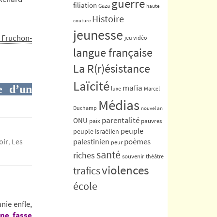
guerre
filiation
Gaza
haute
Histoire
couture
jeunesse
e Fruchon-
jeu vidéo
langue française
La R(r)ésistance
Laïcité
mafia
e d’un
luxe
Marcel
Médias
Duchamp
nouvel an
parentalité
ONU
paix
pauvres
peuple
peuple israélien
oir
,
Les
poèmes
palestinien
peur
santé
riches
souvenir
théâtre
violences
trafics
école
nie enfle,
ne fasse