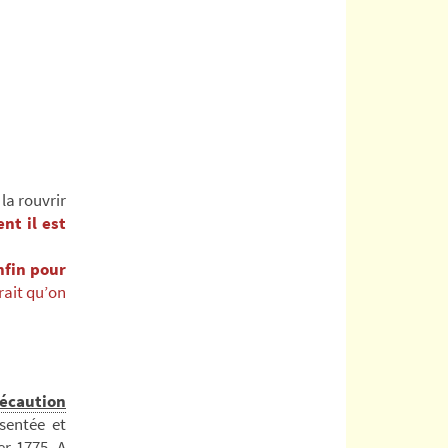
la rouvrir
nt il est
nfin pour
rait qu’on
récaution
sentée et
er 1775. A