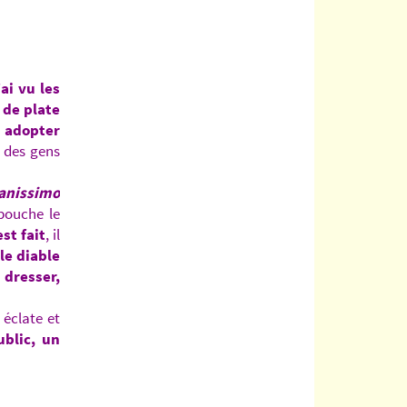
’ai vu les
 de plate
e adopter
i des gens
anissimo
bouche le
st fait
, il
le diable
dresser,
 éclate et
blic, un