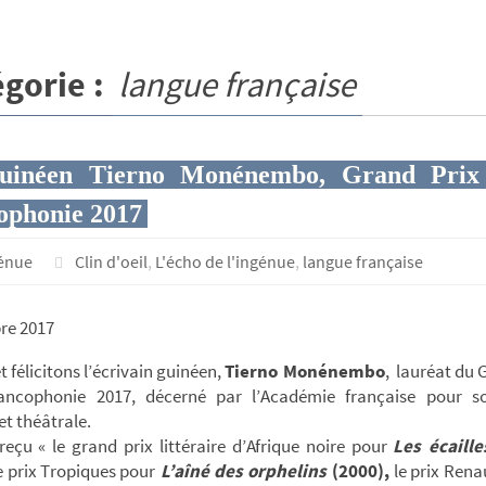
gorie :
langue française
uinéen Tierno Monénembo, Grand Prix
ophonie 2017
génue
Clin d'oeil
,
L'écho de l'ingénue
,
langue française
re 2017
t félicitons l’écrivain guinéen,
Tierno Monénembo
, lauréat du 
ancophonie 2017, décerné par l’Académie française pour 
 et théâtrale.
 reçu « le grand prix littéraire d’Afrique noire pour
Les écaille
e prix Tropiques pour
L’aîné des orphelins
(2000),
le prix Ren