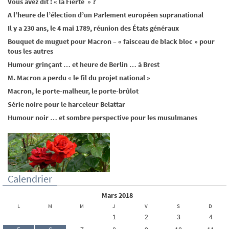
Vous avez dit : « la Fierté » ?
A l’heure de l’élection d’un Parlement européen supranational
Il y a 230 ans, le 4 mai 1789, réunion des États généraux
Bouquet de muguet pour Macron – « faisceau de black bloc » pour
tous les autres
Humour grinçant … et heure de Berlin … à Brest
M. Macron a perdu « le fil du projet national »
Macron, le porte-malheur, le porte-brûlot
Série noire pour le harceleur Belattar
Humour noir … et sombre perspective pour les musulmanes
Calendrier
mars 2018
L
M
M
J
V
S
D
1
2
3
4