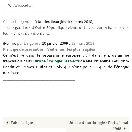
*Cf. Wikipédia
___________________________________
Cf. par L’ingénue
L’état des lieux [février- mars 2018]
Les « gamins » d’Outre-République viendront avec leurs « kalachs » et
leur « shit ».[
de « merde »]
..
(Re) lire
par L’ingénue
10 janvier 2009 /
18 mars 2018
Principe de précaution : Veiller sur les plus fragiles
Ce n’est
ni
dans le programme européen,
ni
dans le programme
français du parti
Europe Écologie Les Verts
de MM. Ph. Meirieu et Cohn-
Bendit et Mmes Duflot et Joly
qui n’ont peur … que de l’énergie
nucléaire.
___________________________________
Faire la figue
Un peu de sociologie / Paris, 4 mai
1968