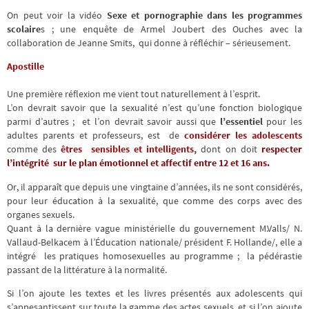
On peut voir la vidéo
Sexe et pornographie dans les programmes
scolaire
s
; une enquête de Armel Joubert des Ouches avec la
collaboration de Jeanne Smits, qui donne à réfléchir – sérieusement.
Apostille
Une première réflexion me vient tout naturellement à l’esprit.
L’on devrait savoir que la sexualité n’est qu’une fonction biologique
parmi d’autres ; et l’on devrait savoir aussi que
l’essentiel
pour les
adultes parents et professeurs, est de
considérer
les adolescents
comme des
êtres sensibles et intelligents
,
dont on doit
respecter
l’intégrité sur le plan émotionnel et affectif entre 12 et 16 ans.
Or, il apparaît que depuis une vingtaine d’années, ils ne sont considérés,
pour leur éducation à la sexualité, que comme des corps avec des
organes sexuels.
Quant à la dernière vague ministérielle du gouvernement M.Valls/ N.
Vallaud-Belkacem à l’Éducation nationale/ président F. Hollande/, elle a
intégré les pratiques homosexuelles au programme ; la pédérastie
passant de la littérature à la normalité.
Si l’on ajoute les textes et les livres présentés aux adolescents qui
s’appesantissent sur toute la gamme des actes sexuels, et si l’on ajoute