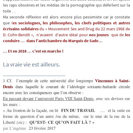
les raps obscènes et les médias de la pornographie qui déferlent sur la
toile …
Ma seconde réflexion est alors encore plus pessimiste car je constate
que
l
es sociologues, les philoso
phes, les chefs politiques et autres
écrivains solidaires
du « Mouvement Sex and Drug du 22 mars 1968 de
D. Cohn-Bendit », n’avaient d’autre idéal pour
nos jeunes
que de
les
conduire … dans l’antichambre du Marquis de Sade…
… Et en 2018 … c’est en marche !
La vraie vie est ailleurs.
_____________________
Vincennes à Saint-
1 Cf. l’exemple de cette université
dite longtemps
Denis
dans laquelle le courant de l’idéologie soixante-huitarde circule
encore avec les conséquences que l’on observe :
En passant devant l’université Paris VIII Saint-Denis
, avec ses devises sur
les murs :
FIN DU TRAVAIL
« Au fronton de la façade, on lit
…. et la suite en
forme de question d’un autre /ou du même, sur le mur de la rue de la
QU’EST- CE QU’ON FAIT LÀ ? »
Liberté
(sic)
:
23 février 2017
par L’ingénue