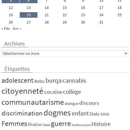
5
6
7
8
9
10
11
12
13
14
15
16
17
18
19
20
21
22
23
24
25
26
27
28
29
30
31
« Fév
Avr »
Archives
Archives
Étiquettes
adolescent
burqa
cannabis
Bobu
citoyenneté
collège
cocaïne
communautarisme
discours
dialogue
dogmes
discrimination
enfant
Etats-Unis
Femmes
guerre
Histoire
filiation
Gaza
haute couture