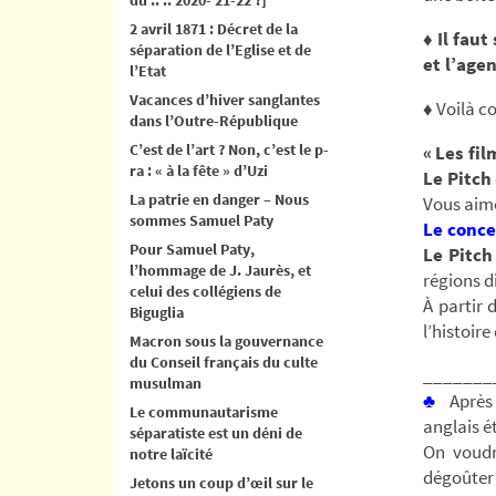
2 avril 1871 : Décret de la
♦ Il faut
séparation de l’Eglise et de
et l’age
l’Etat
Vacances d’hiver sanglantes
♦ Voilà 
dans l’Outre-République
C’est de l’art ? Non, c’est le p-
«
Les fi
ra : « à la fête » d’Uzi
Le Pitch
La patrie en danger – Nous
Vous aime
sommes Samuel Paty
Le conc
Pour Samuel Paty,
Le Pitch
l’hommage de J. Jaurès, et
régions d
celui des collégiens de
À partir 
Biguglia
l’histoir
Macron sous la gouvernance
du Conseil français du culte
_______
musulman
♣
Après 
Le communautarisme
anglais é
séparatiste est un déni de
On voudra
notre laïcité
dégoûter 
Jetons un coup d’œil sur le