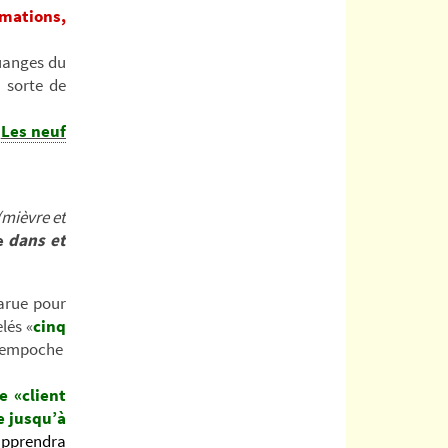
amations,
ouanges du
 sorte de
c
Les neuf
(mièvre et
e
dans et
larue pour
lés «
cinq
empoche
le «client
e jusqu’à
 apprendra