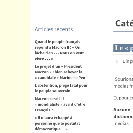
contenu
Caté
Articles récents
Quand le peuple français
Le « p
répond à Macron II : « On
lâche rien . . . Nous on veut
vivre . . . »
L'in
Le projet d’un « Président
Macron » : bien achever la
« candidate » Marine Le Pen
Sourions
L’abstention, piège fatal pour
médias fr
le peuple souverain
Et pour c
Macron serait-il
« mondialiste » avant d’être
Aucune 
Français ?
dictionn
« Il n’aura échappé à
médias :
personne que le postulat
démocratique… »