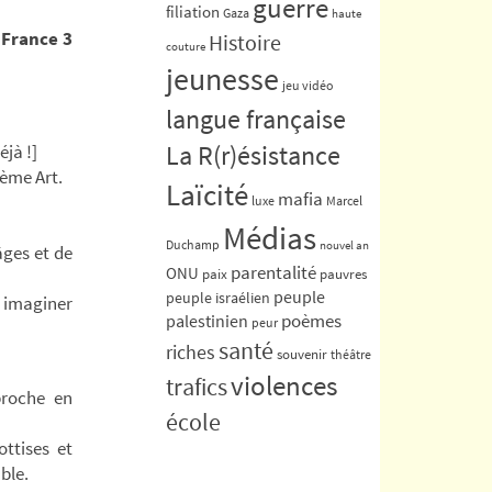
guerre
filiation
Gaza
haute
 France 3
Histoire
couture
jeunesse
jeu vidéo
langue française
La R(r)ésistance
éjà !]
ème Art.
Laïcité
mafia
luxe
Marcel
Médias
Duchamp
nouvel an
âges et de
parentalité
ONU
paix
pauvres
peuple
peuple israélien
à imaginer
poèmes
palestinien
peur
santé
riches
souvenir
théâtre
violences
trafics
proche en
école
ottises et
ble.