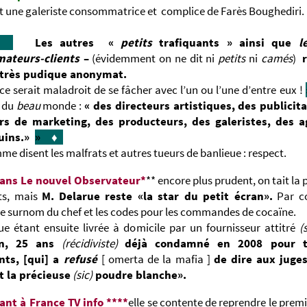
t une galeriste consommatrice et complice de Farès Boughediri.
♦
Les autres «
petits
trafiquants » ainsi que
l
ateurs-clients
–
(évidemment on ne dit ni
petits
ni
camés
)
 très pudique anonymat.
 ce serait maladroit de se fâcher avec l’un ou l’une d’entre eux !
e du
beau
monde :
« des directeurs artistiques, des publicita
rs de marketing, des producteurs, des galeristes, des 
uins.»
»
♦
me disent les malfrats et autres tueurs de banlieue : respect.
ans Le nouvel Observateur*
** encore plus prudent, on tait la 
nts, mais
M.
Delarue reste «la star du petit écran».
Par co
e surnom du chef et les codes pour les commandes de cocaïne.
e étant ensuite livrée à domicile par un fournisseur attitré
(s
n, 25 ans
(récidiviste)
déjà condamné en 2008 pour t
nts, [qui] a
refusé
[ omerta de la mafia ]
de dire aux juges
t la précieuse
(sic)
poudre blanche».
nt à France TV info ****
elle se contente de reprendre le premie