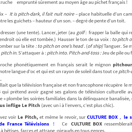
cruche emprunté sûrement au moyen âge au pichet français !
oix –
It is pitch-dark, il fait nuit noire –
place habituelle d’un ca
ntre les guichets – hauteur d’un son. – degré de pente d’un toit.
 dresser (une tente). Lancer, jeter (au
golf
: frapper la balle qui r
’endroit où elle est tombée.) Hausser le ton de sa voix
: to pitch 
omber sur la tête
: to pitch on one’s head
. (
of ship)
Tanguer. Se m
:
pitch in
. S’attaquer à :
pitch into. Pitch-and-toss :
Jeu de pile ou 
proche phonétiquement en français serait le mignon
pitchou
 notre langue d’oc et qui est un rayon de soleil dans tout ce
pitch-
_
allait que la télévision française et non francophone récupère le 
3
qui prétend avoir gagné ses galons de télévision culturelle a
vie » plombe les soirées familiales dans la délinquance banalisée, 
us inflige Le Pitch
(avec un i à l’envers, c’est plus chic).
vez voir
Le Pitch,
et même le revoir, sur
CULTURE BOX
,
le 
 de France Télévisions
!
Ce
CULTURE BOX
ressemblerait
 à bêtises, farces et attrape -nigauds en tous genres.