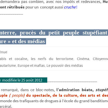
demandera pas combien, avec nos impôts et redevances,
Hu
ont rétribués
pour un concept aussi
cruche
!
___________
terre, procès du petit peuple stupéfiant
ure » et des médias
génue
abis et cocaïne, les nerfs du terrorisme
,
Cinéma
,
Citoyenn
utarisme
,
Europe et mafias
,
Le pouvoir des médias
 modifiée le 25 août 2012
_______________________
 remarqué, dans ce bloc-notes,
l’admiration béate,
stupéf
euple
(
people
)
du spectacle, de la culture, des arts et de
 monde des trafiquants de drogues à l’école du grand banditis
arcéral.