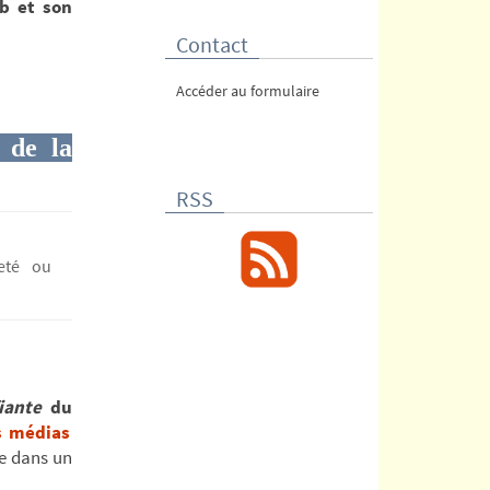
b et son
Contact
Accéder au formulaire
 de la
RSS
eté ou
iante
du
s médias
me dans un