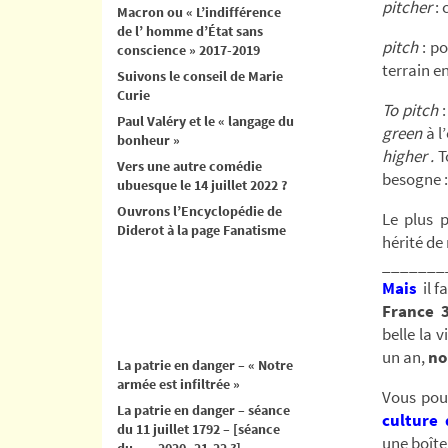
pitcher
: 
Macron ou « L’indifférence
de l’ homme d’État sans
pitch
: p
conscience » 2017-2019
terrain e
Suivons le conseil de Marie
Curie
To pitch
:
Paul Valéry et le « langage du
green
à l
bonheur »
higher .
T
Vers une autre comédie
besogne 
ubuesque le 14 juillet 2022 ?
Ouvrons l’Encyclopédie de
Le plus 
Diderot à la page Fanatisme
hérité de
_______
Mais
il f
France 
belle la 
un an,
no
La patrie en danger – « Notre
armée est infiltrée »
Vous pou
La patrie en danger – séance
culture
du 11 juillet 1792 – [séance
une boîte
du .. .. 2020- 21-22 ?]