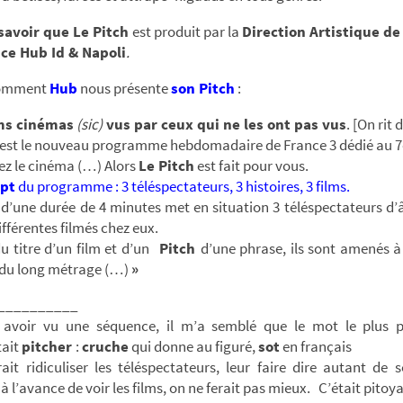
 savoir que Le Pitch
est produit par la
Direction Artistique de
nce Hub Id & Napoli
.
comment
Hub
nous présente
son Pitch
:
lms cinémas
(sic)
vus par ceux qui ne les ont pas vus
. [On rit d
est le nouveau programme hebdomadaire de France 3 dédié au 7
z le cinéma (…) Alors
Le Pitch
est fait pour vous.
ept
du programme : 3 téléspectateurs, 3 histoires, 3 films.
d’une durée de 4 minutes met en situation 3 téléspectateurs d’
ifférentes filmés chez eux.
du titre d’un film et d’un
Pitch
d’une phrase, ils sont amenés 
e du long métrage (…)
»
__________
avoir vu une séquence, il m’a semblé que le mot le plus 
tait
pitcher
:
cruche
qui donne au figuré,
sot
en français
it ridiculiser les téléspectateurs, leur faire dire autant de s
à l’avance de voir les films, on ne ferait pas mieux. C’était pitoya