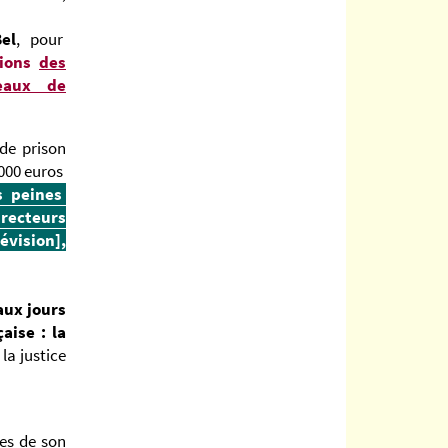
el
, pour
sions
des
teaux de
de prison
 000 euros
s peines
directeurs
évision],
aux jours
çaise : la
la justice
ces de son