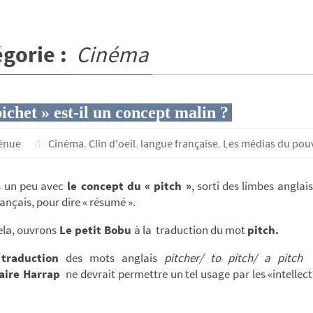
gorie :
Cinéma
ichet » est-il un concept malin ?
génue
Cinéma
,
Clin d'oeil
,
langue française
,
Les médias du pou
 un peu avec
le concept du « pitch »
, sorti des limbes anglais
ançais, pour dire « résumé ».
ela, ouvrons
Le petit Bobu
à la traduction du mot
pitch.
traduction
des mots anglais
pitcher/ to pitch/ a pitc
aire Harrap
ne devrait permettre un tel usage par les «intellect