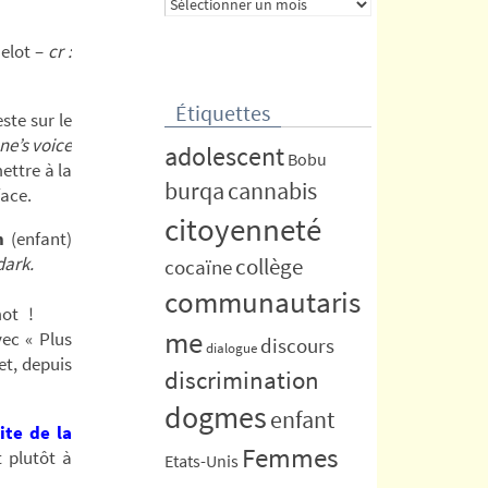
Archives
melot –
cr :
Étiquettes
este sur le
one’s voice
adolescent
Bobu
ettre à la
burqa
cannabis
face.
citoyenneté
n
(enfant)
dark.
collège
cocaïne
communautaris
mot !
me
vec « Plus
discours
dialogue
et, depuis
discrimination
dogmes
enfant
site de la
Femmes
 plutôt à
Etats-Unis