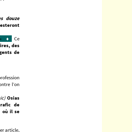
es douze
resteront
»
♦
Ce
ires, des
agents de
profession
ntre l’on
ic)
Osias
rafic de
 où il se
r article,