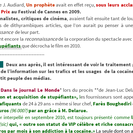
e J. Audiard,
Un prophète
avait en effet reçu,
sous leurs accl
 Prix
au Festival de Cannes en 2009.
rnalistes, critiques de cinéma
, avaient fait ensuite tant de l
ns de dithyrambiques articles, que l’on aurait pu penser à une
ssance
de leur part.
int encore la
reconnaissance
de la corporation du spectacle ave
upéfiants
que décrocha le film en 2010.
_________________
Deux ans après,
il est intéressant de voir
le traitement
de l’information
sur les trafics et les usages de la cocaïn
tit peuple des médias.
Dans le journal Le Monde
* lors du procès **de Jean-Luc De
on et acquisition de stupéfiants»,
l
es fournisseurs sont appe
rafiquants
de 24 à 29 ans » même si leur chef,
Farès Bou
ghediri
uros
(96 000?)
par an grâce à M. Delarue.
er interpellé en septembre 2010, est toujours présenté comme
(sic)
qui, « outre son statut de VIP célèbre et riche consacr
ros par mois à son addiction à la cocaïne.»
La seule dont on