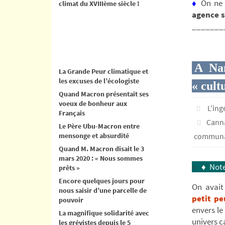
♦
On ne 
climat du XVIIIème siècle !
agence s
_______
A Nan
La Grande Peur climatique et
les excuses de l’écologiste
« cult
Quand Macron présentait ses
voeux de bonheur aux
L'in
Français
Cann
Le Père Ubu-Macron entre
mensonge et absurdité
communa
Quand M. Macron disait le 3
mars 2020 : « Nous sommes
»
♦
Note
prêts »
Encore quelques jours pour
On avait
nous saisir d’une parcelle de
petit p
pouvoir
envers le
La magnifique solidarité avec
univers c
les grévistes depuis le 5