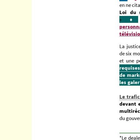
en ne cit
Loi du
»
♦
personn
télévis
La justi
de six mo
et une p
requise
de marke
les gale
Le trafi
devant 
multiré
du gouve
________
*Le deal