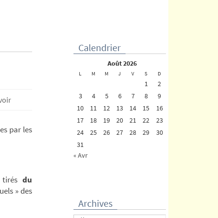
Calendrier
août 2026
L
M
M
J
V
S
D
1
2
3
4
5
6
7
8
9
voir
10
11
12
13
14
15
16
17
18
19
20
21
22
23
es par les
24
25
26
27
28
29
30
31
« Avr
h
tirés
du
uels » des
Archives