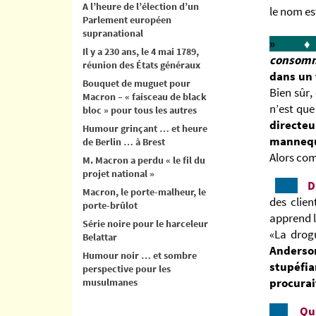
A l’heure de l’élection d’un
le nom es
Parlement européen
supranational
»
Il y a 230 ans, le 4 mai 1789,
consomm
réunion des États généraux
dans un
Bouquet de muguet pour
Bien sûr,
Macron – « faisceau de black
n’est qu
bloc » pour tous les autres
directeu
Humour grinçant … et heure
manneq
de Berlin … à Brest
Alors com
M. Macron a perdu « le fil du
projet national »
D
Macron, le porte-malheur, le
des clie
porte-brûlot
apprend l
Série noire pour le harceleur
«La drogu
Belattar
Anderso
Humour noir … et sombre
stupéfia
perspective pour les
procurai
musulmanes
Qua