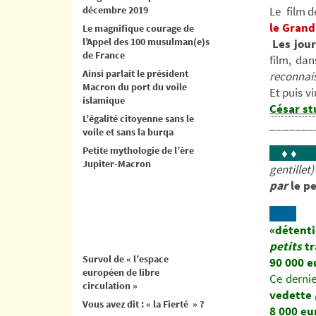
décembre 2019
Le film d
le Grand
Le magnifique courage de
l’Appel des 100 musulman(e)s
Les jou
de France
film, da
Ainsi parlait le président
reconnai
Macron du port du voile
Et puis v
islamique
César st
L’égalité citoyenne sans le
_______
voile et sans la burqa
Petite mythologie de l’ère
♦ ♦
Jupiter-Macron
gentillet)
par
le pe
«détenti
petits
t
Survol de « l’espace
90 000 e
européen de libre
Ce derni
circulation »
vedette
Vous avez dit : « la Fierté » ?
8 000 eu