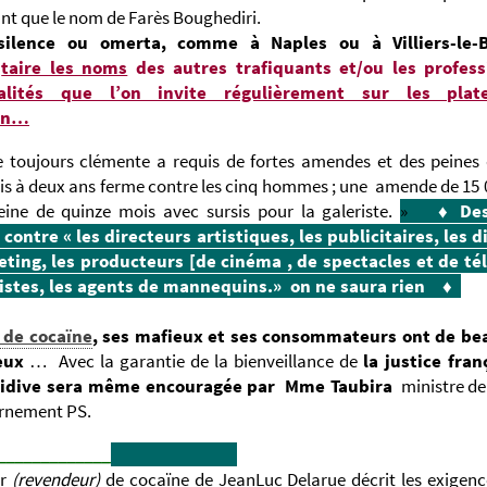
ant que le nom de Farès Boughediri.
silence ou omerta, comme à Naples ou à Villiers-le-B
taire les noms
des autres trafiquants et/ou les profes
alités que l’on invite régulièrement sur les pla
ion…
ce toujours clémente a requis de fortes amendes et des peines 
is à deux ans ferme contre les cinq hommes ; une amende de 15
eine de quinze mois avec sursis pour la galeriste.
»
♦
De
s contre
« les directeurs artistiques, les publicitaires, les 
ting, les producteurs [de cinéma , de spectacles et de tél
ristes, les agents de mannequins.» on ne saura rien
♦
c de cocaïne
, ses mafieux et ses consommateurs ont de be
eux
… Avec la garantie de la bienveillance de
la justice fran
cidive sera même encouragée par
Mme Taubira
ministre de 
rnement PS.
_____________
er
(revendeur)
de cocaïne de JeanLuc Delarue décrit les exigen