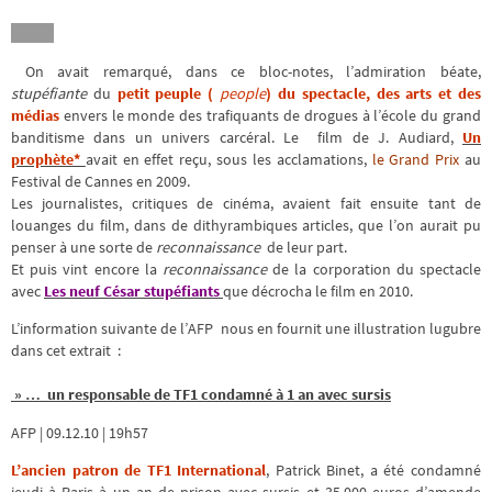
On avait remarqué, dans ce bloc-notes, l’admiration béate,
stupéfiante
du
petit peuple (
people
) du spectacle, des arts et des
médias
envers le monde des trafiquants de drogues à l’école du grand
banditisme dans un univers carcéral. Le film de J. Audiard,
Un
prophète*
avait en effet reçu, sous les acclamations,
le Grand Prix
au
Festival de Cannes en 2009.
Les journalistes, critiques de cinéma, avaient fait ensuite tant de
louanges du film, dans de dithyrambiques articles, que l’on aurait pu
penser à une sorte de
reconnaissance
de leur part.
Et puis vint encore la
reconnaissance
de la corporation du spectacle
avec
Les neuf César stupéfiants
que décrocha le film en 2010.
L’information suivante de l’AFP nous en fournit une illustration lugubre
dans cet extrait :
» … un responsable de TF1 condamné à 1 an avec sursis
AFP | 09.12.10 | 19h57
L’ancien patron de TF1 International
, Patrick Binet, a été condamné