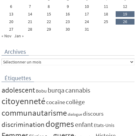
6
7
8
9
10
11
12
13
14
15
16
17
18
19
20
21
22
23
24
25
26
27
28
29
30
31
« Nov
Jan »
Archives
Archives
Étiquettes
adolescent
burqa
cannabis
Bobu
citoyenneté
collège
cocaïne
communautarisme
discours
dialogue
dogmes
discrimination
enfant
Etats-Unis
Femmes
guerre
Histoire