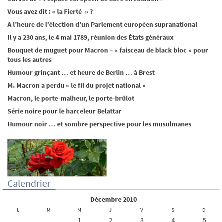
Vous avez dit : « la Fierté » ?
A l’heure de l’élection d’un Parlement européen supranational
Il y a 230 ans, le 4 mai 1789, réunion des États généraux
Bouquet de muguet pour Macron – « faisceau de black bloc » pour
tous les autres
Humour grinçant … et heure de Berlin … à Brest
M. Macron a perdu « le fil du projet national »
Macron, le porte-malheur, le porte-brûlot
Série noire pour le harceleur Belattar
Humour noir … et sombre perspective pour les musulmanes
Calendrier
décembre 2010
L
M
M
J
V
S
D
1
2
3
4
5