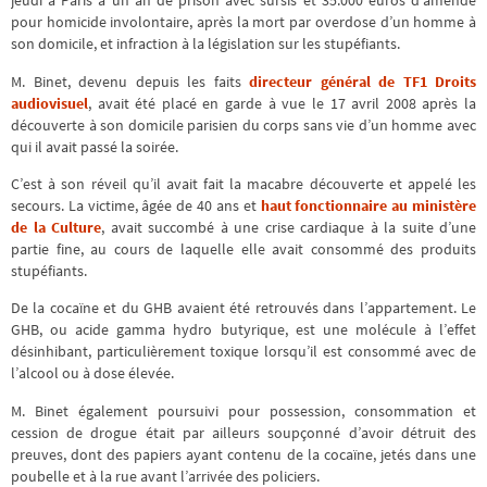
jeudi à Paris à un an de prison avec sursis et 35.000 euros d’amende
pour homicide involontaire, après la mort par overdose d’un homme à
son domicile, et infraction à la législation sur les stupéfiants.
M. Binet, devenu depuis les faits
directeur général de TF1 Droits
audiovisuel
, avait été placé en garde à vue le 17 avril 2008 après la
découverte à son domicile parisien du corps sans vie d’un homme avec
qui il avait passé la soirée.
C’est à son réveil qu’il avait fait la macabre découverte et appelé les
secours. La victime, âgée de 40 ans et
haut fonctionnaire au ministère
de la Culture
, avait succombé à une crise cardiaque à la suite d’une
partie fine, au cours de laquelle elle avait consommé des produits
stupéfiants.
De la cocaïne et du GHB avaient été retrouvés dans l’appartement. Le
GHB, ou acide gamma hydro butyrique, est une molécule à l’effet
désinhibant, particulièrement toxique lorsqu’il est consommé avec de
l’alcool ou à dose élevée.
M. Binet également poursuivi pour possession, consommation et
cession de drogue était par ailleurs soupçonné d’avoir détruit des
preuves, dont des papiers ayant contenu de la cocaïne, jetés dans une
poubelle et à la rue avant l’arrivée des policiers.