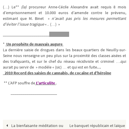
(…) Le**
(la)
procureur Anne-Cécile Alexandre avait requis 8 mois
d’emprisonnement et 10.000 euros d’amende contre le prévenu,
estimant que M. Binet »
n’avait pas pris les mesures permettant
d’éviter l’issue tragique
« . (…) »
_______________________
*
Un prophète de mauvais augure
La dernière saisie de drogues dans les beaux quartiers de Neuilly-sur-
Seine nous renseigne un peu plus sur la proximité des classes aisées et
des trafiquants, et sur le chef du réseau récidiviste et criminel ….qui
aurait pu servir de » modèle « (sic) … et qui est en fuite
…
2010 Record des saisies de cannabis, de cocaïne et d’héroïne
** L’AFP souffre de
L’articulite
.
_______________________
La bienfaisante méditation ou
Le banquet républicain et laïque