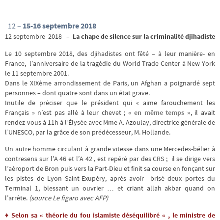
12 –
15-16 septembre 2018
12 septembre 2018
– La chape de silence sur la criminalité djihadiste
Le 10 septembre 2018, des djihadistes ont fêté – à leur manière- en
France, l’anniversaire de la tragédie du World Trade Center à New York
le 11 septembre 2001.
Dans le XIXème arrondissement de Paris, un Afghan a poignardé sept
personnes – dont quatre sont dans un état grave.
Inutile de préciser que le président qui « aime farouchement les
Français » n’est pas allé à leur chevet ;
« en même temps »
, il avait
rendez-vous à 11h à l’Élysée avec Mme A. Azoulay, directrice générale de
l’UNESCO, par la grâce de son prédécesseur, M. Hollande.
Un autre homme circulant à grande vitesse dans une Mercedes-bélier à
contresens sur l’A 46 et l’A 42 , est repéré par des CRS ; il se dirige vers
l’aéroport de Bron puis vers la Part-Dieu et finit sa course en fonçant sur
les pistes de Lyon Saint-Exupéry, après avoir brisé deux portes du
Terminal 1, blessant un ouvrier … et criant allah akbar quand on
l’arrête.
(source Le figaro avec AFP)
♦
Selon sa « théorie du fou islamiste déséquilibré « , le ministre de