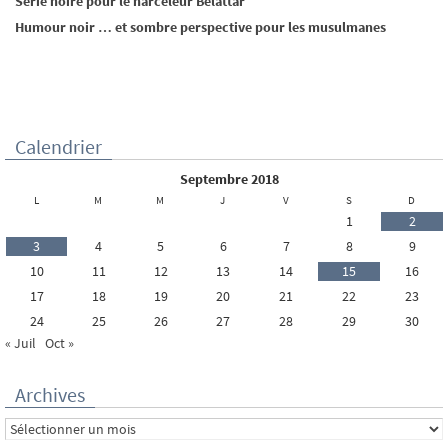
Série noire pour le harceleur Belattar
Humour noir … et sombre perspective pour les musulmanes
Calendrier
septembre 2018
L
M
M
J
V
S
D
1
2
3
4
5
6
7
8
9
10
11
12
13
14
15
16
17
18
19
20
21
22
23
24
25
26
27
28
29
30
« Juil
Oct »
Archives
Archives