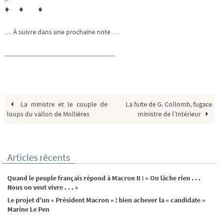
♦ ♦ ♦
… À suivre dans une prochaine note …
____________________________
La ministre et le couple de
La fuite de G. Collomb, fugace
loups du vallon de Mollières
ministre de l’Intérieur
Articles récents
Quand le peuple français répond à Macron II : « On lâche rien . . .
Nous on veut vivre . . . »
Le projet d’un « Président Macron » : bien achever la « candidate »
Marine Le Pen