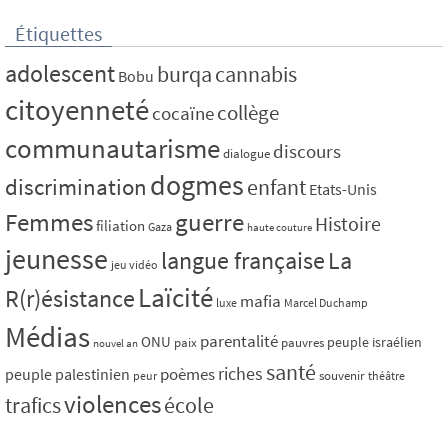
Étiquettes
adolescent
burqa
cannabis
Bobu
citoyenneté
collège
cocaïne
communautarisme
discours
dialogue
dogmes
discrimination
enfant
Etats-Unis
Femmes
guerre
Histoire
filiation
Gaza
haute couture
jeunesse
La
langue française
jeu vidéo
Laïcité
R(r)ésistance
mafia
luxe
Marcel Duchamp
Médias
parentalité
ONU
peuple israélien
paix
pauvres
nouvel an
santé
riches
poèmes
peuple palestinien
souvenir
peur
théâtre
violences
trafics
école