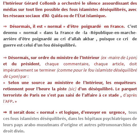
l’Intérieur Gérard Collomb a orchestré le silence assourdissant des
médias
sur tout lien possible des fous islamistes déséquilibrés, avec
les réseaux sociaux d’Al- Qaïda ou de l’État islamique.
⇒
Désormais, il est « normal »
d’être poignardé en France
.
C’est
devenu « normal » dans la France de -la -République-en-marche-
arrière d’être poignardé au cri d’allah akbar , puisque ce cri de
guerre est celui d’un fou déséquilibré.
⇒
Désormais,
sur ordre du ministre de l’Intérieur
(ex -maire de Lyon)
et du président
,
chaque commentaire, chaque article, doit
impérativement se terminer
(comme pour le fou islamiste déséquilibré
de Lyon)
par :
« Selon
une source
au ministère de
l’Intérieur,
les enquêteurs
retiennent pour l’heure la piste
(sic)
d’un déséquilibré. Le parquet
terroriste de
Paris ne s’est pas saisi de l’affaire à ce stade
,
d’après
l’AFP
. »
⇒
Il serait donc « normal » et logique, d’envoyer en
urgence,
tous
ces fous islamistes déséquilibrés, dans les hôpitaux psychiatriques de
leurs pays arabo-musulmans d’origine et autres pétromonarchies de
droit divin.