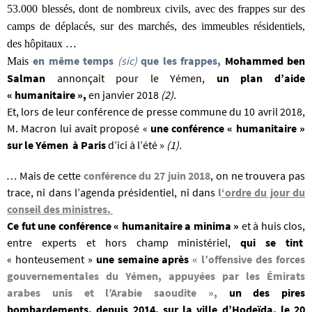
53.000 blessés, dont de nombreux civils, avec des frappes sur des
camps de déplacés, sur des marchés, des immeubles résidentiels,
des hôpitaux …
en même temps
(sic)
q
ue les frappes,
Mohammed ben
Mais
Salman
annonçait pour le Yémen,
un plan d’aide
« humanitaire »,
en janvier 2018
(2).
Et, lors de leur conférence de presse commune du 10 avril 2018,
M. Macron lui avait proposé «
une conférence « humanitaire »
sur le Yémen à Paris
d’ici à l’été »
(1).
…
Mais de cette
conférence d
u 27 juin 2018
, on ne
trouvera pas
trace, ni dans l’agenda présidentiel, ni dans
l
‘ordre du jour du
conseil des ministres.
Ce fut une conférence « humanitaire a minima »
et à huis clos,
entre experts et hors champ ministériel,
qui se tint
« honteusement »
une semaine après
« l’offensive des forces
gouvernementales du Yémen, appuyées par les Émirats
arabes unis et l’Arabie saoudite »
,
un des pires
bombardements, depuis 2014, sur la ville d’Hodeïda, le 20