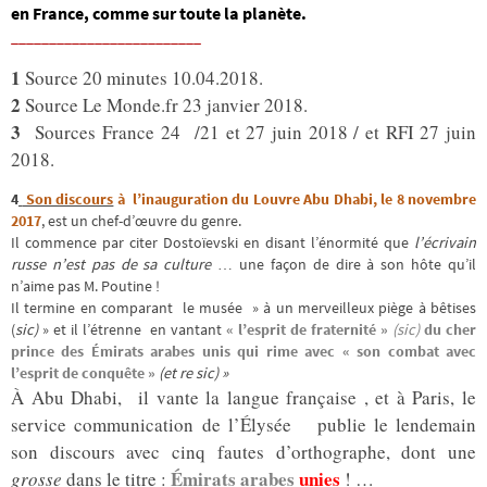
en France, comme sur toute la planète.
_________________________
1
Source 20 minutes 10.04.2018.
2
Source Le Monde.fr 23 janvier 2018.
3
Sources France 24 /21 et 27 juin 2018 / et RFI 27 juin
2018.
4
Son discours
à l’inauguration du Louvre
Abu Dhabi, le 8 novembre
2017
, est un chef-d’œuvre du genre.
Il commence par citer Dostoïevski en disant l’énormité que
l’écrivain
russe n’est pas de sa culture
… une façon de dire à son hôte qu’il
n’aime pas M. Poutine !
Il termine en comparant le musée » à un merveilleux piège à bêtises
(
sic)
» et il l’étrenne en vantant
« l’esprit de fraternité »
(sic)
du cher
prince des Émirats arabes unis qui rime avec « son combat avec
l’esprit de conquête »
(et re sic) »
À Abu Dhabi, il vante la langue française , et à Paris, le
service communication de l’Élysée publie le lendemain
son discours avec cinq fautes d’orthographe, dont une
Émirats arabes
unies
grosse
dans le titre :
! …