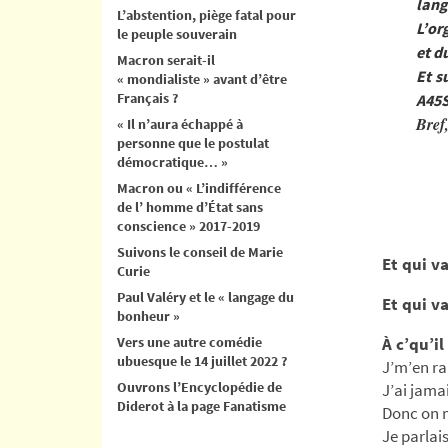
lang
L’abstention, piège fatal pour
L’or
le peuple souverain
et d
Macron serait-il
Et s
« mondialiste » avant d’être
Français ?
A45S
Bref
« Il n’aura échappé à
personne que le postulat
démocratique… »
Macron ou « L’indifférence
de l’ homme d’État sans
conscience » 2017-2019
Suivons le conseil de Marie
Et qui v
Curie
Paul Valéry et le « langage du
Et qui v
bonheur »
Vers une autre comédie
À c’qu’il
ubuesque le 14 juillet 2022 ?
J’m’en ra
Ouvrons l’Encyclopédie de
J’ai jama
Diderot à la page Fanatisme
Donc on m’
Je parlai