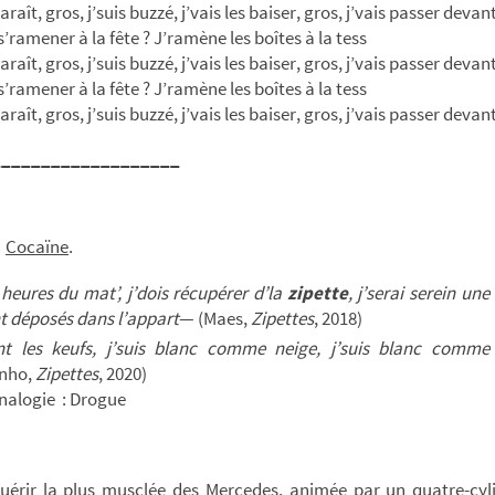
paraît, gros, j’suis buzzé, j’vais les baiser, gros, j’vais passer devan
s’ramener à la fête ? J’ramène les boîtes à la tess
paraît, gros, j’suis buzzé, j’vais les baiser, gros, j’vais passer devan
s’ramener à la fête ? J’ramène les boîtes à la tess
paraît, gros, j’suis buzzé, j’vais les baiser, gros, j’vais passer devan
___________________
e
Cocaïne
.
 heures du mat’, j’dois récupérer d’la
zipette
, j’serai serein une 
t déposés dans l’appart
— (Maes,
Zipettes
, 2018)
nt les keufs, j’suis blanc comme neige, j’suis blanc comm
inho,
Zipettes
, 2020)
nalogie : Drogue
uérir la plus musclée des Mercedes, animée par un quatre-cyli