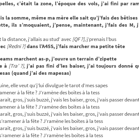
pelles, c’était la zone, l’époque des vols, j’ai fini par ra
is la somme, même ma mère elle sait qu’j’fais des bêtises
tte, ils s’moquaient, j’pense, maintenant, j’fais des M, j
t la distance, j’allais au stud’ avec
[QF ?]
, j’prenais l’bus
vec
[Redni ?]
dans l’A45S, j’fais marcher ma petite tête
treams marchent as-p, j’ouvre un terrain d’zipette
e à
[Tra’ ?]
,
j’ai pas fini d’les baiser, j’ai toujours donné q
sas (quand j’ai des mapesas)
ine, elle veut qu’j’lui divulgue le tarot d’mes sapes
ramener à la fête ? J’ramène des boîtes à la tess
paraît, gros, j’suis buzzé, j’vais les baiser, gros, j’vais passer devan
ramener à la fête ? J’ramène des boîtes à la tess
paraît, gros, j’suis buzzé, j’vais les baiser, gros, j’vais passer devan
s’ramener à la fête ? J’ramène les boîtes à la tess
paraît, gros, j’suis buzzé, j’vais les baiser, gros, j’vais passer devan
s’ramener à la fête ? J’ramène les boîtes à la tess