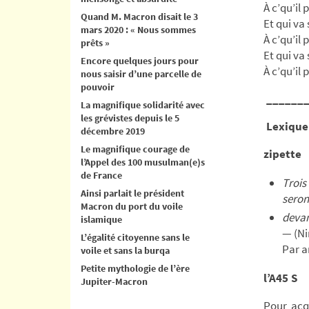
À c’qu’il 
Quand M. Macron disait le 3
Et qui va 
mars 2020 : « Nous sommes
À c’qu’il 
prêts »
Et qui va 
Encore quelques jours pour
À c’qu’il 
nous saisir d’une parcelle de
pouvoir
______
La magnifique solidarité avec
les grévistes depuis le 5
Lexiqu
décembre 2019
Le magnifique courage de
zipette
l’Appel des 100 musulman(e)s
de France
Trois
Ainsi parlait le président
seron
Macron du port du voile
deva
islamique
— (N
L’égalité citoyenne sans le
Par a
voile et sans la burqa
Petite mythologie de l’ère
l’A45 S
Jupiter-Macron
Pour acq