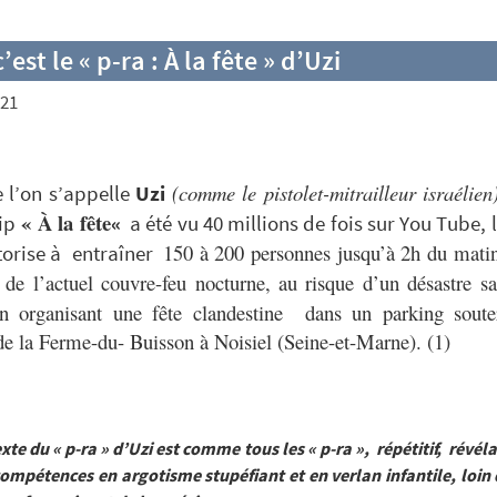
’est le « p-ra : À la fête » d’Uzi
021
(comme le pistolet-mitrailleur israélien
 l’on s’appelle
Uzi
« À la fête
ip
«
a été vu 40 millions de fois sur You Tube, 
150 à 200 personnes jusqu’à 2h du matin
torise à entraîner
de l’actuel couvre-feu nocturne, au risque d’un désastre san
en organisant une fête clandestine dans un parking soute
 de la Ferme-du- Buisson à Noisiel (Seine-et-Marne). (1)
exte du « p-ra » d’Uzi est comme tous les « p-ra », répétitif, révél
ompétences en argotisme stupéfiant et en verlan infantile, loin 