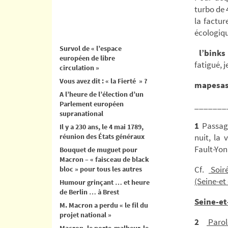
turbo de 
la factur
écologiqu
Survol de « l’espace
l’binks
européen de libre
fatigué, j
circulation »
Vous avez dit : « la Fierté » ?
mapesa
A l’heure de l’élection d’un
Parlement européen
_______
supranational
1
Passage
Il y a 230 ans, le 4 mai 1789,
réunion des États généraux
nuit, la 
Fault-Yon
Bouquet de muguet pour
Macron – « faisceau de black
Cf.
Soiré
bloc » pour tous les autres
(Seine-et
Humour grinçant … et heure
de Berlin … à Brest
Seine-et
M. Macron a perdu « le fil du
projet national »
2
Parol
Macron, le porte-malheur, le