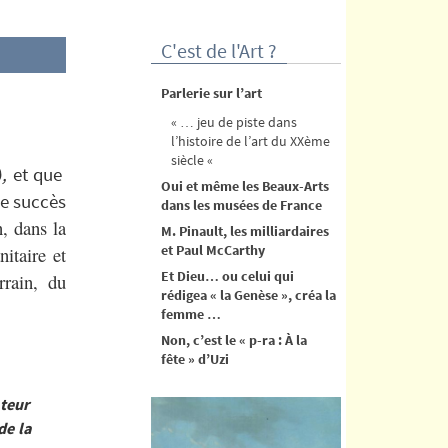
C'est de l'Art ?
Parlerie sur l’art
« … jeu de piste dans
l’histoire de l’art du XXème
siècle «
)
,
et que
Oui et même les Beaux-Arts
le succès
dans les musées de France
, dans la
M. Pinault, les milliardaires
et Paul McCarthy
itaire et
Et Dieu… ou celui qui
rrain, du
rédigea « la Genèse », créa la
femme …
Non, c’est le « p-ra : À la
fête » d’Uzi
ateur
de la