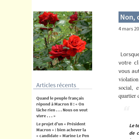
contenu
Non, c
4 mars 2
Lorsque
votre cl
vous au
violation
Articles récents
social, 
quartier
Quand le peuple français
répond à Macron II : « On
lâche rien . . . Nous on veut
vivre . . . »
Le projet d’un « Président
Le t
Macron » : bien achever la
de c
« candidate » Marine Le Pen