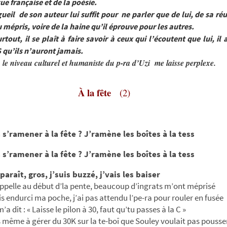
ue française et de la poésie.
gueil de son auteur lui suffit pour ne parler que de lui, de sa réu
u mépris, voire de la haine qu’il éprouve pour les autres.
urtout, il se plaît à faire savoir à ceux qui l’écoutent que lui, il 
 qu’ils n’auront jamais.
, le niveau culturel et humaniste du p-ra d’Uzi me laisse perplexe.
À la fête
(2)
a s’ramener à la fête ? J’ramène les boîtes à la tess
a s’ramener à la fête ? J’ramène les boîtes à la tess
 paraît, gros, j’suis buzzé, j’vais les baiser
ppelle au début d’la pente, beaucoup d’ingrats m’ont méprisé
is endurci ma poche, j’ai pas attendu l’pe-ra pour rouler en fusée
a dit : « Laisse le pilon à 30, faut qu’tu passes à la C »
s même à gérer du 30K sur la te-boî que Souley voulait pas pousse