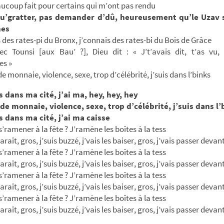
eaucoup fait pour certains qui m’ont pas rendu
qu’gratter, pas demander d’dû, heureusement qu’le Uzav s
nes
 des rates-pi du Bronx, j’connais des rates-bi du Bois de Grâce
vec Tounsi [aux Bau’ ?], Dieu dit : « J’t’avais dit, t’as vu, 
es »
e monnaie, violence, sexe, trop d’célébrité, j’suis dans l’binks
s dans ma cité, j’ai ma, hey, hey, hey
 de monnaie, violence, sexe, trop d’célébrité, j’suis dans l’
s dans ma cité, j’ai ma caisse
s’ramener à la fête ? J’ramène les boîtes à la tess
paraît, gros, j’suis buzzé, j’vais les baiser, gros, j’vais passer devan
s’ramener à la fête ? J’ramène les boîtes à la tess
paraît, gros, j’suis buzzé, j’vais les baiser, gros, j’vais passer devan
s’ramener à la fête ? J’ramène les boîtes à la tess
paraît, gros, j’suis buzzé, j’vais les baiser, gros, j’vais passer devan
s’ramener à la fête ? J’ramène les boîtes à la tess
paraît, gros, j’suis buzzé, j’vais les baiser, gros, j’vais passer devan