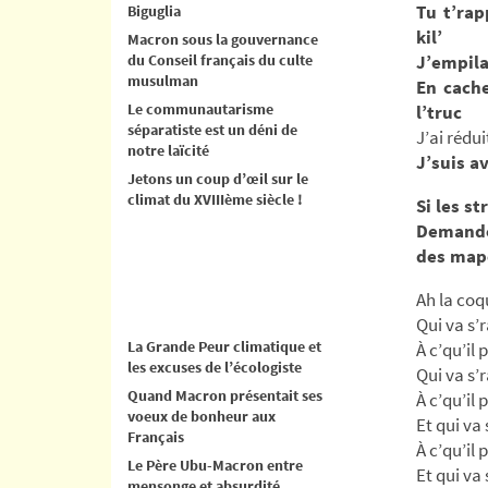
Tu t’rap
Biguglia
kil’
Macron sous la gouvernance
du Conseil français du culte
J’empila
musulman
En cache
Le communautarisme
l’truc
séparatiste est un déni de
J’ai rédui
notre laïcité
J’suis a
Jetons un coup d’œil sur le
climat du XVIIIème siècle !
Si les s
Demand
des mape
Ah la coqu
Qui va s’
La Grande Peur climatique et
À c’qu’il 
les excuses de l’écologiste
Qui va s’
Quand Macron présentait ses
À c’qu’il 
voeux de bonheur aux
Et qui va 
Français
À c’qu’il 
Le Père Ubu-Macron entre
Et qui va 
mensonge et absurdité