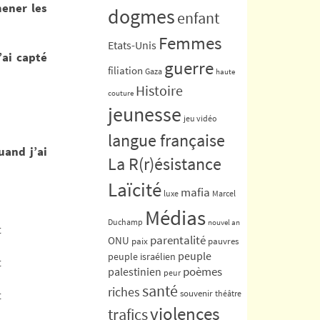
mener les
dogmes
enfant
Femmes
Etats-Unis
’ai capté
guerre
filiation
Gaza
haute
Histoire
couture
jeunesse
jeu vidéo
langue française
uand j’ai
La R(r)ésistance
Laïcité
mafia
luxe
Marcel
Médias
Duchamp
nouvel an
t
parentalité
ONU
paix
pauvres
peuple
peuple israélien
t
poèmes
palestinien
peur
santé
riches
t
souvenir
théâtre
violences
trafics