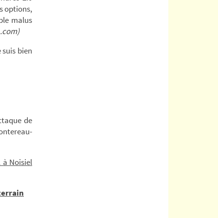
s options,
able malus
.com)
e suis bien
attaque de
Montereau-
 à Noisiel
terrain