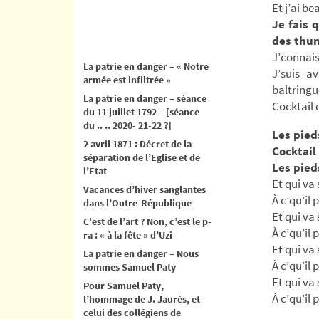
Et j’ai b
Je fais 
des thu
J’connais
La patrie en danger – « Notre
J’suis a
armée est infiltrée »
baltringu
La patrie en danger – séance
Cocktail d
du 11 juillet 1792 – [séance
du .. .. 2020- 21-22 ?]
Les pied
2 avril 1871 : Décret de la
Cocktail
séparation de l’Eglise et de
Les pied
l’Etat
Et qui va 
Vacances d’hiver sanglantes
À c’qu’il 
dans l’Outre-République
Et qui va 
C’est de l’art ? Non, c’est le p-
À c’qu’il 
ra : « à la fête » d’Uzi
Et qui va 
La patrie en danger – Nous
À c’qu’il 
sommes Samuel Paty
Et qui va 
Pour Samuel Paty,
À c’qu’il 
l’hommage de J. Jaurès, et
celui des collégiens de