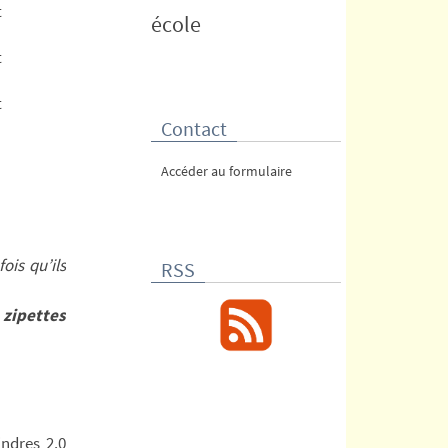
t
école
t
t
Contact
Accéder au formulaire
fois qu’ils
RSS
e
zipettes
ndres 2.0