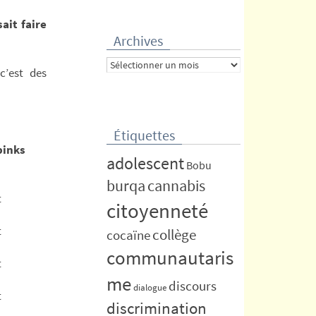
ait faire
Archives
Archives
c’est des
Étiquettes
binks
adolescent
Bobu
burqa
cannabis
t
citoyenneté
t
collège
cocaïne
communautaris
t
me
discours
dialogue
t
discrimination