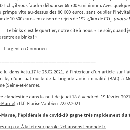
421 ch., il vous faudra débourser 69 700 € minimum. Avec quelque
e grimpe vite au-dessus des 80 000 euros, sans oublier l’inévit
e de 10 500 euros en raison de rejets de 192 g/km de CO
.
(motor1
2
Le binks c’est le quartier, notre cité à nous. « Le soir, quand j
e rentre au binks ! »
s
l’argent en Comorien
_____________________________________
 lu dans Actu.17 le 26.02.2021, à l’intérieur d’un article sur l’
veille, d’une patrouille de la brigade anticriminalité (BAC) à 
ne (Seine-et-Marne).
e clandestine dans la nuit de jeudi 18 à vendredi 19 février 2021
 -Marne)
rtl.fr Florise Vaubien 22.02.2021
-Marne, l’épidémie de covid-19 gagne très rapidement du 
es du p-ra À la fête sur paroles2chansons.lemonde.fr