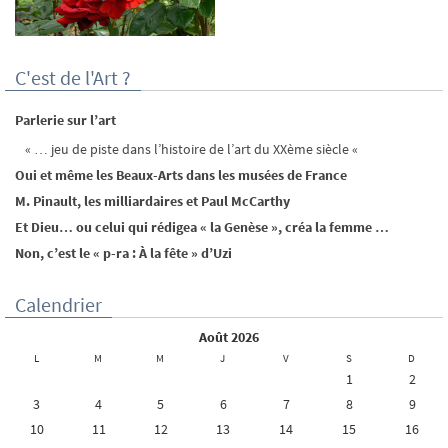
C'est de l'Art ?
Parlerie sur l’art
« … jeu de piste dans l’histoire de l’art du XXème siècle «
Oui et même les Beaux-Arts dans les musées de France
M. Pinault, les milliardaires et Paul McCarthy
Et Dieu… ou celui qui rédigea « la Genèse », créa la femme …
Non, c’est le « p-ra : À la fête » d’Uzi
Calendrier
août 2026
L
M
M
J
V
S
D
1
2
3
4
5
6
7
8
9
10
11
12
13
14
15
16