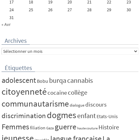
17
18
19
20
21
22
23
24
25
26
27
28
29
30
31
« Avr
Archives
Archives
Étiquettes
adolescent
burqa
cannabis
Bobu
citoyenneté
collège
cocaïne
communautarisme
discours
dialogue
dogmes
discrimination
enfant
Etats-Unis
Femmes
guerre
Histoire
filiation
Gaza
haute couture
jeunesse
La
langue française
jeu vidéo