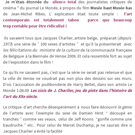
Je m’étais étonnée du
silence total
des journalistes critiques de
cinéma * du journal Le Monde, à propos du film
Musée haut Musée bas
de Jean-Michel Ribes. L’ explication était toute simple :
l’art
contemporain est totalement tabou parce que beaucoup
trop rentable pour être ridiculisé !
Ils savaient tous que Jacques Charlier, artiste belge, préparait (
depuis
1973
) une série de ” 100 sexes d’artistes ” et qu’il la présenterait
avec
les félicitations du ministre de la culture
de la communauté française
de Belgique à la Biennale de Venise 2009. Et cela ressemble fort au sujet
de l’exposition dans le film !
Ce qu’ils ne savaient pas, c’est que la série ne serait pas retenue et que
la ville de Venise ne voudrait pas non plus des dessins sur ses murs.
D’où l’accusation de pudibonderie de Harry Bellet, dans son article Le
Monde 1.08.09
Les zizis de J. Charlier, jeu de piste dans l’histoire de
l’art du XXe siècle
.
Le critique d’art cherche désespérément à nous faire découvrir
le génie
de l’artiste avec l’exemple du sexe de Damien Hirst “ découpé en
tranches ” comme ses veaux, celui de Jeff Koons “gonflé comme une
baudruche ” etc. Pour celui de Marcel Duchamp, je ne saurais dire si
Jacques Charlier a évité la facilité