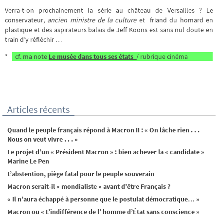
Verra-t-on prochainement la série au château de Versailles ? Le
conservateur,
ancien ministre de la culture
et friand du homard en
plastique et des aspirateurs balais de Jeff Koons est sans nul doute en
train d’y réfléchir …
*
cf. ma note
Le musée dans tous ses états
/ rubrique cinéma
Articles récents
Quand le peuple français répond à Macron II : « On lâche rien . . .
Nous on veut vivre . . . »
Le projet d’un « Président Macron » : bien achever la « candidate »
Marine Le Pen
L’abstention, piège fatal pour le peuple souverain
Macron serait-il « mondialiste » avant d’être Français ?
« Il n’aura échappé à personne que le postulat démocratique… »
Macron ou « L’indifférence de l’ homme d’État sans conscience »