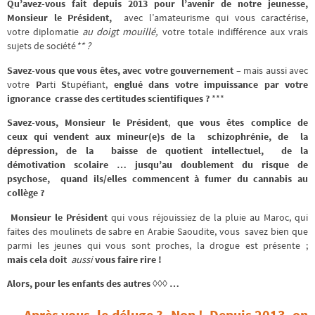
Qu’avez-vous fait depuis 2013 pour l’avenir de notre jeunesse,
Monsieur le Président,
avec l’amateurisme qui vous caractérise,
votre diplomatie
au doigt mouillé,
votre totale indifférence aux vrais
sujets de société
**
?
Savez-vous que vous êtes, avec votre gouvernement –
mais aussi avec
votre
P
arti
S
tupéfiant,
englué dans votre impuissance par votre
ignorance crasse des certitudes scientifiques ?
***
Savez-vous, Monsieur le Président
,
que vous êtes complice
de
ceux qui vendent aux mineur(e)s de la schizophrénie, de la
dépression, de la baisse de quotient intellectuel, de la
démotivation scolaire … jusqu’au doublement du risque de
psychose, quand ils/elles commencent à fumer du cannabis au
collège ?
Monsieur le Président
qui vous réjouissiez de la pluie au Maroc, qui
faites des moulinets de sabre en Arabie Saoudite, vous savez bien que
parmi les jeunes qui vous sont proches, la drogue est présente ;
mais cela doit
aussi
vous faire rire !
Alors, pour les enfants des autres ◊◊◊ …
… Après vous, le déluge ? Non ! Depuis 2013, on