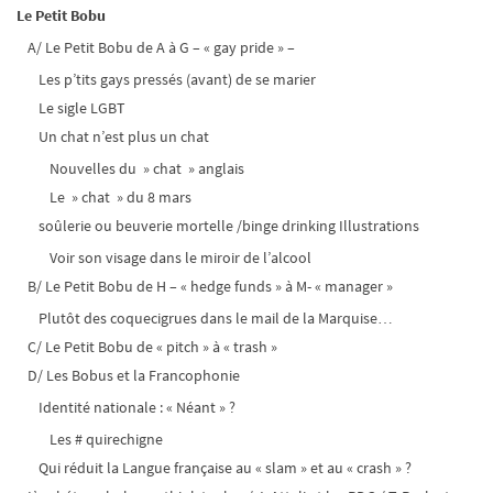
Le Petit Bobu
A/ Le Petit Bobu de A à G – « gay pride » –
Les p’tits gays pressés (avant) de se marier
Le sigle LGBT
Un chat n’est plus un chat
Nouvelles du » chat » anglais
Le » chat » du 8 mars
soûlerie ou beuverie mortelle /binge drinking Illustrations
Voir son visage dans le miroir de l’alcool
B/ Le Petit Bobu de H – « hedge funds » à M- « manager »
Plutôt des coquecigrues dans le mail de la Marquise…
C/ Le Petit Bobu de « pitch » à « trash »
D/ Les Bobus et la Francophonie
Identité nationale : « Néant » ?
Les # quirechigne
Qui réduit la Langue française au « slam » et au « crash » ?