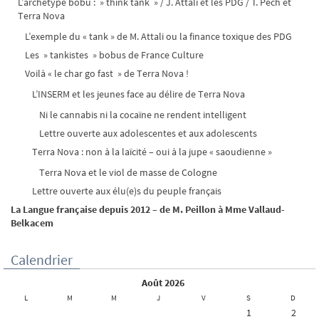
L’archétype bobu : » think tank » / J. Attali et les PDG / T. Pech et
Terra Nova
L’exemple du « tank » de M. Attali ou la finance toxique des PDG
Les » tankistes » bobus de France Culture
Voilà « le char go fast » de Terra Nova !
L’INSERM et les jeunes face au délire de Terra Nova
Ni le cannabis ni la cocaïne ne rendent intelligent
Lettre ouverte aux adolescentes et aux adolescents
Terra Nova : non à la laïcité – oui à la jupe « saoudienne »
Terra Nova et le viol de masse de Cologne
Lettre ouverte aux élu(e)s du peuple français
La Langue française depuis 2012 – de M. Peillon à Mme Vallaud-
Belkacem
Calendrier
août 2026
L
M
M
J
V
S
D
1
2