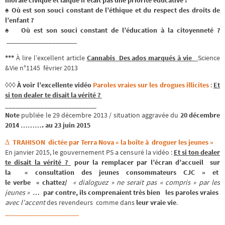
morale civique et laïque n’était pas une priorité éducative !
♠ Où est son souci constant de l’éthique et du respect des droits de
l’enfant ?
♠ Où est son souci constant de l’éducation à la citoyenneté ?
____________________
***
À lire l’excellent article
Cannabis Des ados marqués à vie
Science
&Vie n°1145 février 2013
◊◊◊ À voir l’excellente vidéo
Paroles vraies sur les drogues illicites
:
Et
si ton dealer te disait la vérité ?
__________________________
Note
publiée le 29 décembre 2013 / situation aggravée du
20 décembre
2014 ………. au 23 juin 2015
Δ
TRAHISON dictée par Terra Nova « la boîte à droguer les jeunes »
En janvier 2015, le gouvernement PS a censuré la vidéo :
Et si ton dealer
te disait la vérité ?
pour la remplacer par l’écran d’accueil sur
la « consultation des jeunes consommateurs CJC » et
le verbe « chattez/
« dialoguez » ne serait pas « compris » par les
jeunes »
… par contre, ils comprenaient très bien les paroles vraies
avec l’accent
des revendeurs comme dans
leur vraie vie
.
_____________________