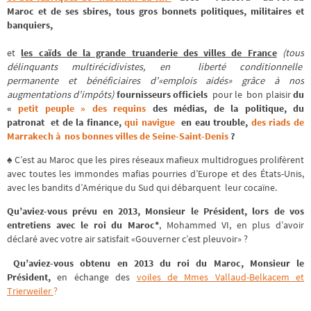
Maroc et de ses sbires, tous gros bonnets politiques, militaires et
banquiers,
et
les caïds de la grande truanderie des villes de France
(tous
délinquants multirécidivistes, en liberté conditionnelle
permanente et bénéficiaires d’«emplois aidés» grâce à nos
augmentations d’impôts)
fournisseurs officiels
pour le bon plaisir
du
«
petit peuple » des requins
des médias, de la politique, du
patronat et de la finance,
qui navigue
en eau trouble,
des riads de
Marrakech à nos bonnes villes de Seine-Saint-Denis
?
♠ C’est au Maroc que les pires réseaux mafieux multidrogues prolifèrent
avec toutes les immondes mafias pourries d’Europe et des États-Unis,
avec les bandits d’Amérique du Sud qui débarquent leur cocaïne.
Qu’aviez-vous prévu en 2013, Monsieur le Président, lors de vos
entretiens avec le roi du Maroc
*
, Mohammed VI, en plus d’avoir
déclaré avec votre air satisfait «Gouverner c’est pleuvoir» ?
Qu’aviez-vous obtenu en 2013 du roi du Maroc, Monsieur le
Président
,
en échange des
voiles de Mmes Vallaud-Belkacem et
Trierweiler
?