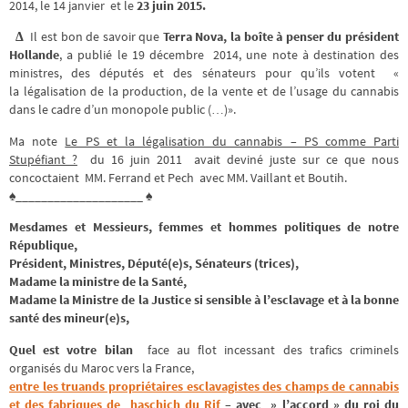
2014, le 14 janvier et le
23
juin 2015.
Δ
Il est bon de savoir que
Terra Nova, la boîte à penser du président
Hollande
, a publié le 19 décembre 2014, une note à destination des
ministres, des députés et des sénateurs pour qu’ils votent «
la légalisation de la production, de la vente et de l’usage du cannabis
dans le cadre d’un monopole public (…)».
Ma note
Le PS et la légalisation du cannabis – PS comme Parti
Stupéfiant ?
du 16 juin 2011 avait deviné juste sur ce que nous
concoctaient MM. Ferrand et Pech avec MM. Vaillant et Boutih.
♠____________________ ♠
Mesdames et Messieurs, femmes et hommes politiques de notre
République,
Président, Ministres, Député(e)s, Sénateurs (trices),
Madame la ministre de la Santé,
Madame la Ministre de la Justice si sensible à l’esclavage et à la bonne
santé des mineur(e)s,
Quel est votre bilan
face au flot incessant des trafics criminels
organisés du Maroc vers la France,
entre les truands propriétaires esclavagistes des champs de cannabis
et des fabriques de haschich du Rif
– avec » l’accord » du roi du