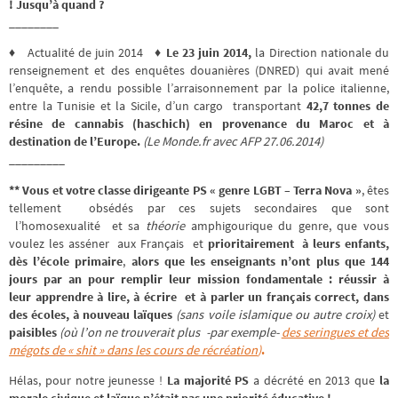
!
Jusqu’à quand ?
________
♦ Actualité de juin 2014 ♦
Le 23 juin 2014,
la Direction nationale du
renseignement et des enquêtes douanières (DNRED) qui avait mené
l’enquête, a rendu possible l’arraisonnement par la police italienne,
entre la Tunisie et la Sicile, d’un cargo transportant
42,7 tonnes de
résine de cannabis (haschich) en provenance du Maroc et à
destination de l’Europe.
(Le Monde.fr avec AFP 27.06.2014)
_________
**
Vous et votre classe dirigeante
PS « genre LGBT – Terra Nova
»
, êtes
tellement obsédés par ces sujets secondaires que sont
l’homosexualité et sa
théorie
amphigourique du genre, que vous
voulez les asséner aux Français et
prioritairement à leurs enfants,
dès l’école primaire
,
alors que les enseignants n’ont plus que 144
jours par an pour remplir leur mission fondamentale : réussir à
leur apprendre à lire, à écrire et à parler un français correct, dans
des écoles, à nouveau laïques
(sans voile islamique ou autre croix)
et
paisibles
(où l’on ne trouverait plus -par exemple-
des seringues et des
mégots de « shit » dans les cours de récréation
)
.
Hélas, pour notre jeunesse !
La majorité PS
a décrété en 2013 que
la