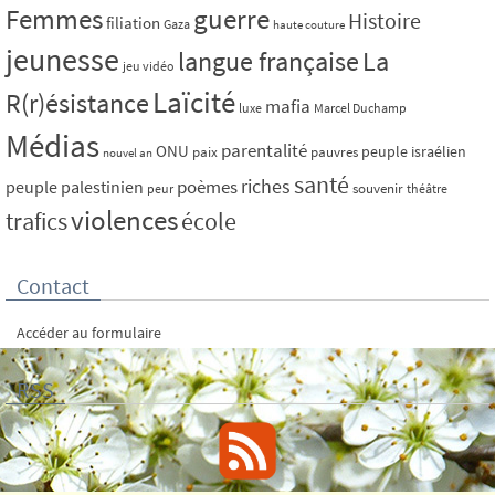
Femmes
guerre
Histoire
filiation
Gaza
haute couture
jeunesse
La
langue française
jeu vidéo
Laïcité
R(r)ésistance
mafia
luxe
Marcel Duchamp
Médias
parentalité
ONU
peuple israélien
paix
pauvres
nouvel an
santé
riches
poèmes
peuple palestinien
souvenir
peur
théâtre
violences
trafics
école
Contact
Accéder au formulaire
RSS