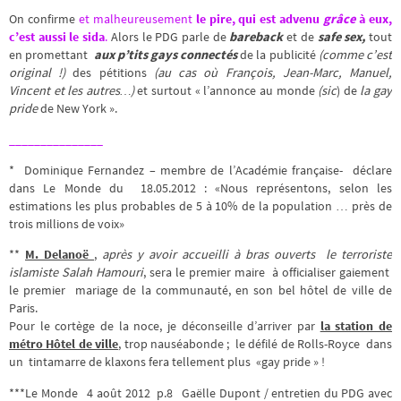
On confirme
et malheureusement
le pire, qui est advenu
grâce
à eux,
c’est aussi le sida
.
Alors le PDG parle de
bareback
et de
safe sex,
tout
en promettant
aux p’tits gays connectés
de la publicité
(comme c’est
original !)
des pétitions
(au cas où François, Jean-Marc, Manuel,
Vincent et les autres…)
et surtout « l’annonce au monde
(sic
) de
la gay
pride
de New York ».
_______________
* Dominique Fernandez – membre de l’Académie française- déclare
dans Le Monde du 18.05.2012 : «Nous représentons, selon les
estimations les plus probables de 5 à 10% de la population … près de
trois millions de voix»
**
M. Delanoë
,
après y avoir accueilli à bras ouverts le terroriste
islamiste Salah Hamouri
, sera le premier maire à officialiser gaiement
le premier mariage de la communauté, en son bel hôtel de ville de
Paris.
Pour le cortège de la noce, je déconseille d’arriver par
la station de
métro Hôtel de ville
, trop nauséabonde ; le défilé de Rolls-Royce dans
un tintamarre de klaxons fera tellement plus «gay pride » !
***Le Monde 4 août 2012 p.8 Gaëlle Dupont / entretien du PDG avec