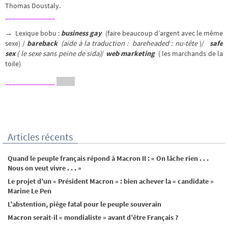
Thomas Doustaly.
______________
→ Lexique bobu :
business gay
(faire beaucoup d’argent avec le même
sexe) /
bareback
(aide à la traduction : bareheaded : nu-tête
)/
safe
sex
( le sexe sans peine de sida)
/
web marketing
( les marchands de la
toile)
______________
Articles récents
Quand le peuple français répond à Macron II : « On lâche rien . . .
Nous on veut vivre . . . »
Le projet d’un « Président Macron » : bien achever la « candidate »
Marine Le Pen
L’abstention, piège fatal pour le peuple souverain
Macron serait-il « mondialiste » avant d’être Français ?