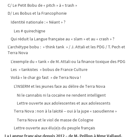
C/ Le Petit Bobu de « pitch » à « trash »
D/ Les Bobus et la Francophonie
Identité nationale : « Néant » ?
Les # quirechigne
Qui réduit la Langue française au « slam » et au « crash » ?
L’archétype bobu : » think tank » / J. Attali et les PDG / T. Pech et
Terra Nova
L’exemple du « tank » de M. Attali ou la finance toxique des PDG
Les » tankistes » bobus de France Culture
Voilà « le char go fast » de Terra Nova !
L’INSERM et les jeunes face au délire de Terra Nova
Ni le cannabis ni la cocaïne ne rendent intelligent
Lettre ouverte aux adolescentes et aux adolescents
Terra Nova : non à la laïcité – oui à la jupe « saoudienne »
Terra Nova et le viol de masse de Cologne
Lettre ouverte aux élu(e)s du peuple français
La Langue française depuis 2012 – de M. Peillon à Mme Vallaud-