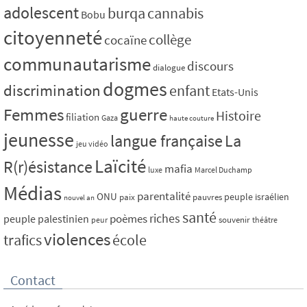
adolescent
burqa
cannabis
Bobu
citoyenneté
collège
cocaïne
communautarisme
discours
dialogue
dogmes
discrimination
enfant
Etats-Unis
Femmes
guerre
Histoire
filiation
Gaza
haute couture
jeunesse
La
langue française
jeu vidéo
Laïcité
R(r)ésistance
mafia
luxe
Marcel Duchamp
Médias
parentalité
ONU
peuple israélien
paix
pauvres
nouvel an
santé
riches
poèmes
peuple palestinien
souvenir
peur
théâtre
violences
trafics
école
Contact