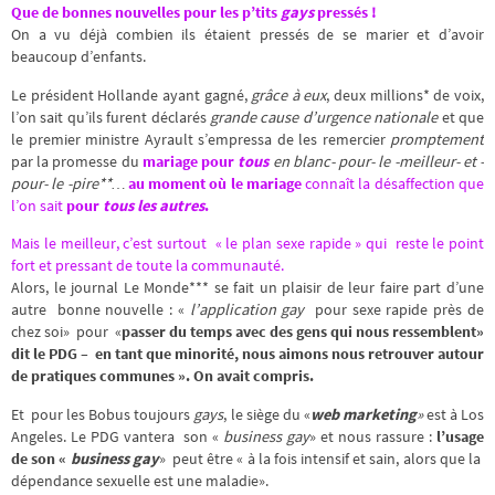
Que de bonnes nouvelles pour les p’tits
gays
pressés !
On a vu déjà combien ils étaient pressés de se marier et d’avoir
beaucoup d’enfants.
Le président Hollande ayant gagné,
grâce à eux
, deux millions* de voix,
l’on sait qu’ils furent déclarés
grande cause d’urgence nationale
et que
le premier ministre Ayrault s’empressa de les remercier
promptement
par la promesse du
mariage pour
tous
en blanc- pour- le -meilleur- et -
pour- le -pire**…
au moment où le mariage
connaît la désaffection que
l’on sait
pour
tous les autres
.
Mais le meilleur, c’est surtout « le plan sexe rapide »
qui reste le point
fort et pressant de toute la communauté.
Alors, le journal Le Monde*** se fait un plaisir de leur faire part d’une
autre bonne nouvelle : «
l’application gay
pour sexe rapide près de
chez soi» pour «
passer du temps avec des gens qui nous ressemblent»
dit le PDG – en tant que minorité, nous aimons nous retrouver autour
de pratiques communes ». On avait compris.
Et pour les Bobus toujours
gays
, le siège du «
web marketing
»
est à Los
Angeles. Le PDG vantera son «
business gay
» et nous rassure :
l’usage
de son «
business gay
» peut être « à la fois intensif et sain, alors que la
dépendance sexuelle est une maladie».