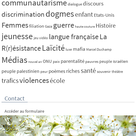
communautarisme
discours
dialogue
dogmes
discrimination
enfant
Etats-Unis
Femmes
guerre
Histoire
filiation
Gaza
haute couture
jeunesse
La
langue française
jeu vidéo
Laïcité
R(r)ésistance
mafia
luxe
Marcel Duchamp
Médias
parentalité
ONU
peuple israélien
paix
pauvres
nouvel an
santé
riches
poèmes
peuple palestinien
souvenir
peur
théâtre
violences
trafics
école
Contact
Accéder au formulaire
RSS