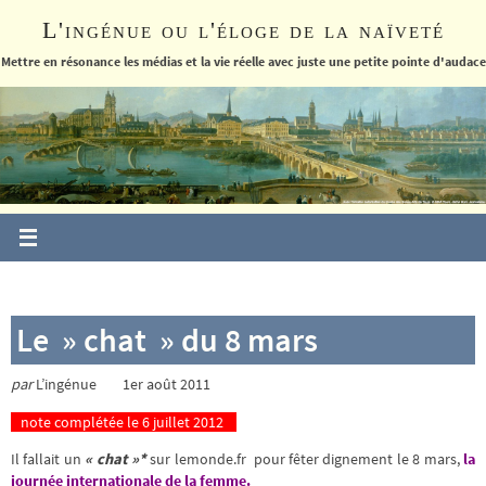
Passer
L'ingénue ou l'éloge de la naïveté
vers
le
Mettre en résonance les médias et la vie réelle avec juste une petite pointe d'audace
contenu
Le » chat » du 8 mars
par
L’ingénue 1er août 2011
note complétée le 6 juillet 2012
Il fallait un
« chat »*
sur lemonde.fr
pour fêter dignement le 8 mars,
la
journée internationale de la femme.