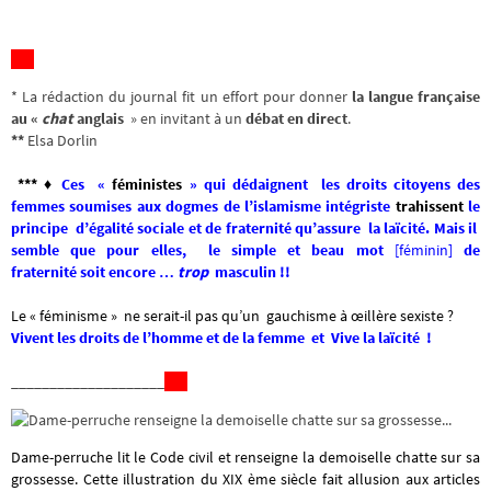
* La rédaction du journal fit un effort pour donner
la langue française
au «
chat
anglais
» en invitant à un
débat en direct
.
**
Elsa Dorlin
*** ♦
Ces «
féministes
» qui dédaignent les droits citoyens des
femmes soumises aux dogmes de l’islamisme intégriste
trahissent
le
principe d’égalité sociale et de fraternité qu’assure la laïcité. Mais il
semble que pour elles, le simple et beau mot
[féminin]
de
fraternité soit encore …
trop
masculin !!
Le « féminisme » ne serait-il pas qu’un gauchisme à œillère sexiste ?
Vivent les droits de l’homme et de la femme et Vive la laïcité !
____________________
Dame-perruche lit le Code civil et renseigne la demoiselle chatte sur sa
grossesse. Cette illustration du XIX ème siècle fait allusion aux articles