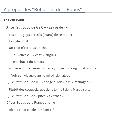
A propos des "Bobos" et des "Bobus"
Le Petit Bobu
A/ Le Petit Bobu de A à G – « gay pride » –
Les p’tits gays pressés (avant) de se marier
Le sigle LGBT
Un chat n’est plus un chat
Nouvelles du » chat » anglais
Le » chat » du 8 mars
soûlerie ou beuverie mortelle /binge drinking Illustrations
Voir son visage dans le miroir de l’alcool
B/ Le Petit Bobu de H – « hedge funds » à M- « manager »
Plutôt des coquecigrues dans le mail de la Marquise…
C/ Le Petit Bobu de « pitch » à « trash »
D/ Les Bobus et la Francophonie
Identité nationale : « Néant » ?