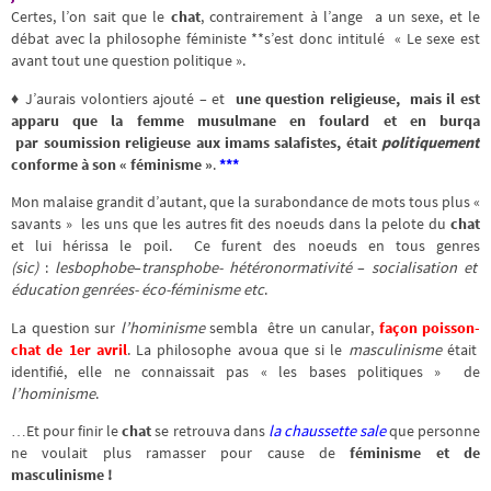
Certes, l’on sait que le
chat
, contrairement à l’ange a un sexe, et le
débat avec la philosophe féministe **s’est donc intitulé « Le sexe est
avant tout une question politique ».
♦ J’aurais volontiers ajouté – et
une question religieuse, mais il est
apparu que la femme musulmane en foulard et en burqa
par soumission religieuse aux imams salafistes, était
politiquement
conforme à son « féminisme »
.
***
Mon malaise grandit d’autant, que la surabondance de mots tous plus «
savants » les uns que les autres fit des noeuds dans la pelote du
chat
et lui hérissa le poil. Ce furent des noeuds en tous genres
(sic)
:
lesbophobe
–
transphobe- hétéronormativité
–
socialisation et
éducation genrées-
éco-féminisme etc
.
La question sur
l’hominisme
sembla être un canular,
façon poisson-
chat de 1er avril
. La philosophe avoua que si le
masculinisme
était
identifié, elle ne connaissait pas « les bases politiques » de
l’hominisme
.
…Et pour finir le
chat
se retrouva dans
la chaussette sale
que personne
ne voulait plus ramasser pour cause de
féminisme et de
masculinisme !