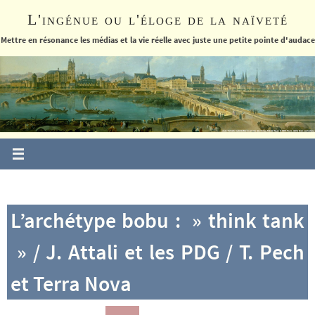
Passer
L'ingénue ou l'éloge de la naïveté
vers
le
Mettre en résonance les médias et la vie réelle avec juste une petite pointe d'audace
contenu
L’archétype bobu : » think tank
» / J. Attali et les PDG / T. Pech
et Terra Nova
____________________