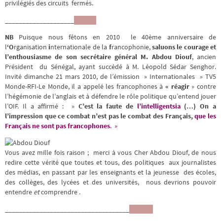
privilégiés des circuits fermés.
____________________
NB
Puisque nous fêtons en 2010 le 40ème anniversaire de
l
‘O
rganisation
i
nternationale de la
f
rancophonie,
saluons le courage et
l’enthousiasme de son secrétaire général M. Abdou Diouf
, ancien
Président du Sénégal, ayant succédé à M. Léopold Sédar Senghor.
Invité dimanche 21 mars 2010, de l’émission » Internationales » TV5
Monde-RFI-Le Monde, il a appelé les francophones à
« réagir
» contre
l’hégémonie de l’anglais et à défendre le rôle politique qu’entend jouer
l’OIF. Il a affirmé : »
C’est la faute de
l’intelligentsia
(…) On a
l’impression que ce combat n’est pas le combat des Français,
que les
Français ne sont pas francophones
. »
Vous avez mille fois raison ; merci à vous Cher Abdou Diouf, de nous
redire cette vérité que toutes et tous, des politiques aux journalistes
des médias, en passant par les enseignants et la jeunesse des écoles,
des collèges, des lycées et des universités, nous devrions pouvoir
entendre
et
comprendre .
____________________________________