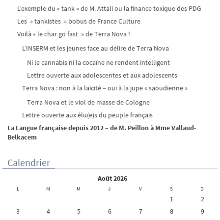
L’exemple du « tank » de M. Attali ou la finance toxique des PDG
Les » tankistes » bobus de France Culture
Voilà « le char go fast » de Terra Nova !
L’INSERM et les jeunes face au délire de Terra Nova
Ni le cannabis ni la cocaïne ne rendent intelligent
Lettre ouverte aux adolescentes et aux adolescents
Terra Nova : non à la laïcité – oui à la jupe « saoudienne »
Terra Nova et le viol de masse de Cologne
Lettre ouverte aux élu(e)s du peuple français
La Langue française depuis 2012 – de M. Peillon à Mme Vallaud-
Belkacem
Calendrier
août 2026
L
M
M
J
V
S
D
1
2
3
4
5
6
7
8
9