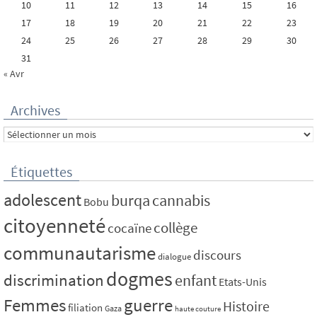
10
11
12
13
14
15
16
17
18
19
20
21
22
23
24
25
26
27
28
29
30
31
« Avr
Archives
Archives
Étiquettes
adolescent
burqa
cannabis
Bobu
citoyenneté
collège
cocaïne
communautarisme
discours
dialogue
dogmes
discrimination
enfant
Etats-Unis
Femmes
guerre
Histoire
filiation
Gaza
haute couture