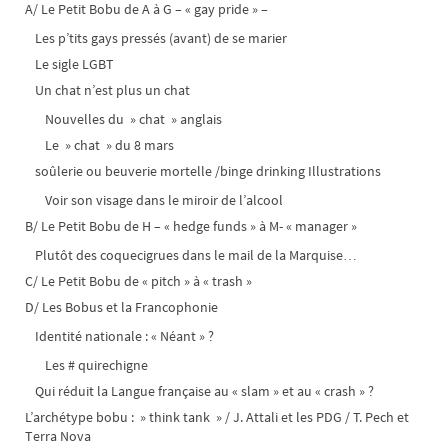
A/ Le Petit Bobu de A à G – « gay pride » –
Les p’tits gays pressés (avant) de se marier
Le sigle LGBT
Un chat n’est plus un chat
Nouvelles du » chat » anglais
Le » chat » du 8 mars
soûlerie ou beuverie mortelle /binge drinking Illustrations
Voir son visage dans le miroir de l’alcool
B/ Le Petit Bobu de H – « hedge funds » à M- « manager »
Plutôt des coquecigrues dans le mail de la Marquise…
C/ Le Petit Bobu de « pitch » à « trash »
D/ Les Bobus et la Francophonie
Identité nationale : « Néant » ?
Les # quirechigne
Qui réduit la Langue française au « slam » et au « crash » ?
L’archétype bobu : » think tank » / J. Attali et les PDG / T. Pech et
Terra Nova