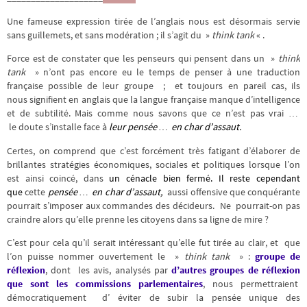
Une fameuse expression tirée de l’anglais nous est désormais servie
sans guillemets, et sans modération ; il s’agit du »
think tank
« .
Force est de constater que les penseurs qui pensent dans un »
think
tank
» n’ont pas encore eu le temps de penser à une traduction
française possible de leur groupe ; et toujours en pareil cas, ils
nous signifient en anglais que la langue française manque d’intelligence
et de subtilité. Mais comme nous savons que ce n’est pas vrai …
le doute s’installe face à
leur pensée … en char d’assaut.
Certes, on comprend que c’est forcément très fatigant d’élaborer de
brillantes stratégies économiques, sociales et politiques lorsque l’on
est ainsi coincé, dans
un cénacle bien fermé. Il reste cependant
que
cette
pensée … en char d’assaut,
aussi offensive que conquérante
pourrait s’imposer aux commandes des décideurs. Ne pourrait-on pas
craindre alors qu’elle prenne les citoyens dans sa ligne de mire ?
C’est pour cela qu’il serait intéressant qu’elle fut tirée au clair, et que
l’on puisse nommer ouvertement le »
think tank
» :
groupe de
réflexion
, dont les avis, analysés par
d’autres groupes de réflexion
que sont les commissions parlementaires
, nous permettraient
démocratiquement d’ éviter de subir la pensée unique des