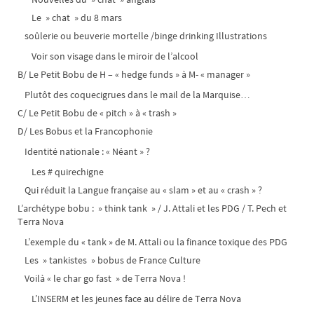
Le » chat » du 8 mars
soûlerie ou beuverie mortelle /binge drinking Illustrations
Voir son visage dans le miroir de l’alcool
B/ Le Petit Bobu de H – « hedge funds » à M- « manager »
Plutôt des coquecigrues dans le mail de la Marquise…
C/ Le Petit Bobu de « pitch » à « trash »
D/ Les Bobus et la Francophonie
Identité nationale : « Néant » ?
Les # quirechigne
Qui réduit la Langue française au « slam » et au « crash » ?
L’archétype bobu : » think tank » / J. Attali et les PDG / T. Pech et
Terra Nova
L’exemple du « tank » de M. Attali ou la finance toxique des PDG
Les » tankistes » bobus de France Culture
Voilà « le char go fast » de Terra Nova !
L’INSERM et les jeunes face au délire de Terra Nova