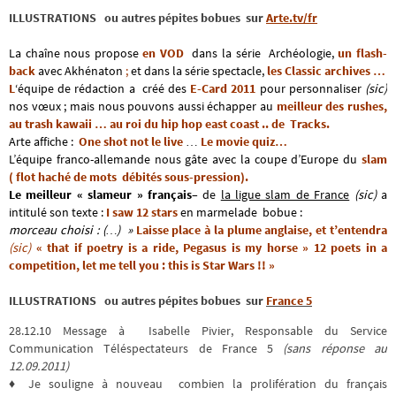
ILLUSTRATIONS ou autres pépites bobues sur
Arte.tv/fr
La chaîne nous propose
en VOD
dans la série Archéologie,
un flash-
back
avec Akhénaton
;
et dans la série spectacle,
les Classic archives …
L
‘équipe de rédaction a créé des
E-Card 2011
pour personnaliser
(sic)
nos vœux ; mais nous pouvons aussi échapper au
meilleur des rushes,
au trash kawaii … au roi du hip hop east coast .. de Tracks.
Arte affiche :
One shot not le live
…
Le movie quiz…
L’équipe franco-allemande nous gâte avec la coupe d’Europe du
slam
( flot haché de mots débités sous-pression).
Le meilleur « slameur » français
– de
la ligue slam de France
(sic)
a
intitulé son texte :
I saw 12 stars
en marmelade bobue :
morceau choisi : (…) »
Laisse place à la plume anglaise, et t’entendra
(sic)
« that if poetry is a ride, Pegasus is my horse » 12 poets in a
competition, let me tell you : this is Star Wars !! »
ILLUSTRATIONS ou autres pépites bobues sur
France 5
28.12.10 Message à Isabelle Pivier, Responsable du Service
Communication Téléspectateurs de France 5
(sans réponse au
12.09.2011)
♦ Je souligne à nouveau combien la prolifération du français