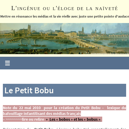
Passer
L'ingénue ou l'éloge de la naïveté
vers
le
Mettre en résonance les médias et la vie réelle avec juste une petite pointe d'audace
contenu
Le Petit Bobu
Note du 22 mai 2010 pour la création du Petit Bobu – lexique du
bafouillage infantilisant des médias français
– ~~~~~~~~lire ou relire
»
Les « bobos » et les « bobus »