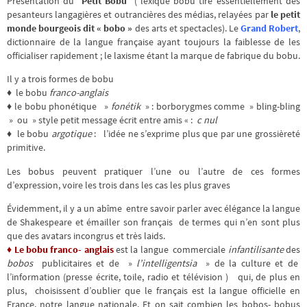
Présentation du
Petit Bobu
( lexique bobu tiré essentiellement des
pesanteurs langagières et outrancières des médias, relayées par
le petit
monde bourgeois dit « bobo »
des arts et spectacles). Le
Grand Robert
,
dictionnaire de la langue française ayant toujours la faiblesse de les
officialiser rapidement ; le laxisme étant la marque de fabrique du bobu.
Il y a trois formes de bobu
♦ le bobu
franco-anglais
♦ le bobu phonétique »
fonétik
» : borborygmes comme » bling-bling
» ou » style petit message écrit entre amis « :
c nul
♦ le bobu
argotique
: l’idée ne s’exprime plus que par une grossièreté
primitive.
Les bobus peuvent pratiquer l’une ou l’autre de ces formes
d’expression, voire les trois dans les cas les plus graves
Évidemment, il y a un abîme entre savoir parler avec élégance la langue
de Shakespeare et émailler son français de termes qui n’en sont plus
que des avatars incongrus et très laids.
♦ Le bobu franco- anglais
est la langue commerciale
infantilisante
des
bobos
publicitaires et de »
l’intelligentsia
» de la culture et de
l’information (presse écrite, toile, radio et télévision ) qui, de plus en
plus, choisissent d’oublier que le français est la langue officielle en
France, notre langue nationale. Et on sait combien les bobos- bobus