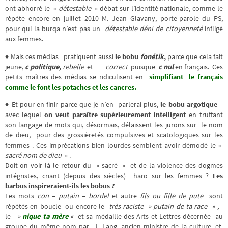
ont abhorré le «
détestable
» débat sur l’identité nationale, comme le
répète encore en juillet 2010 M. Jean Glavany, porte-parole du PS,
pour qui la burqa n’est pas un
détestable
déni de citoyenneté
infligé
aux femmes.
♦ Mais ces médias pratiquent aussi
le bobu
fonétik
,
parce que cela fait
jeune,
c politique,
rebelle
et …
correct
puisque
c nul
en français. Ces
petits maîtres des médias se ridiculisent en
simplifiant le français
comme le font les potaches et les cancres.
♦ Et pour en finir parce que je n’en parlerai plus,
le bobu argotique
–
avec lequel
on veut paraître supérieurement intelligent
en truffant
son langage de mots qui, désormais, délaissent les jurons sur le nom
de dieu, pour des grossièretés compulsives et scatologiques sur les
femmes . Ces imprécations bien lourdes semblent avoir démodé le «
sacré nom de dieu
» .
Doit-on voir là le retour du » sacré » et de la violence des dogmes
intégristes, criant (depuis des siècles) haro sur les femmes ?
Les
barbus inspireraient-ils les bobus ?
Les mots
con
–
putain
–
bordel
et autre
fils ou fille de pute
sont
répétés en boucle- ou encore le
très raciste » putain de ta race » ,
le
»
nique ta mère
«
et sa médaille des Arts et Lettres décernée au
groupe du même nom par J. Lang, ancien ministre de la culture, et