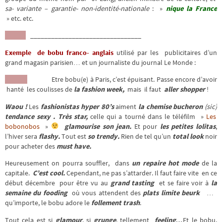
sa- variante –
garantie- non-identité-nationale
: »
nique la France
» etc. etc.
________________________________
Exemple de bobu franco- anglais
utilisé par les publicitaires d’un
grand magasin parisien… et un journaliste du journal Le Monde :
Etre bobu(e) à Paris, c’est épuisant. Passe encore d’avoir
hanté les coulisses de
la fashion week,
mais il faut
aller shopper
!
Waou !
Les
fashionistas hyper 80’s
aiment
la chemise bucheron
(sic)
tendance sexy .
Très star,
celle qui a tourné dans le téléfilm »
Les
bobonobos
»
glamourise son jean.
Et pour
les petites lolitas
,
l’hiver sera
flashy.
Tout est
so trendy.
Rien de tel qu’un
total look
noir
pour acheter des
must have.
Heureusement on pourra souffler, dans
un repaire
hot mode
de la
capitale.
C’est cool.
Cependant, ne pas s’attarder. Il faut faire vite en ce
début décembre pour être vu au
grand tasting
et se faire voir à
la
semaine du fooding
où vous attendent des
plats limite beurk
…
qu’importe, le bobu adore le
follement trash
.
Tout cela est si
glamour
, si
grunge
, tellement
feeling…
Et le bobu,