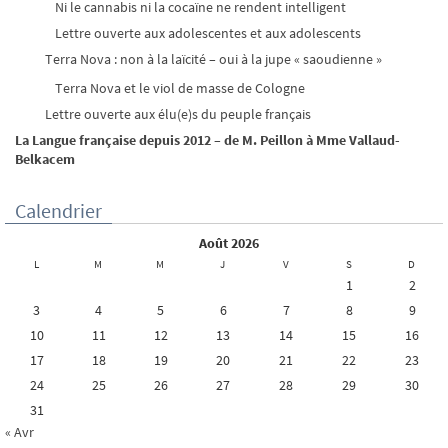
Ni le cannabis ni la cocaïne ne rendent intelligent
Lettre ouverte aux adolescentes et aux adolescents
Terra Nova : non à la laïcité – oui à la jupe « saoudienne »
Terra Nova et le viol de masse de Cologne
Lettre ouverte aux élu(e)s du peuple français
La Langue française depuis 2012 – de M. Peillon à Mme Vallaud-
Belkacem
Calendrier
août 2026
L
M
M
J
V
S
D
1
2
3
4
5
6
7
8
9
10
11
12
13
14
15
16
17
18
19
20
21
22
23
24
25
26
27
28
29
30
31
« Avr