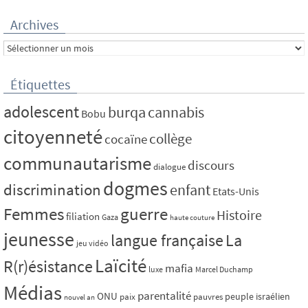
Archives
Archives
Étiquettes
adolescent
burqa
cannabis
Bobu
citoyenneté
collège
cocaïne
communautarisme
discours
dialogue
dogmes
discrimination
enfant
Etats-Unis
Femmes
guerre
Histoire
filiation
Gaza
haute couture
jeunesse
La
langue française
jeu vidéo
Laïcité
R(r)ésistance
mafia
luxe
Marcel Duchamp
Médias
parentalité
ONU
peuple israélien
paix
pauvres
nouvel an