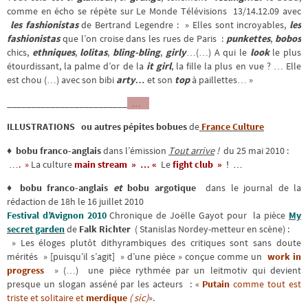
comme en écho se répète sur Le Monde Télévisions 13/14.12.09 avec
les fashionistas
de Bertrand Legendre : » Elles sont incroyables,
les
fashionistas
que l’on croise dans les rues de Paris :
punkettes
,
bobos
chics,
ethniques
,
lolitas
,
bling-bling
,
girly
…(…) A qui le
look
le plus
étourdissant, la palme d’or de la
it girl
, la fille la plus en vue ? … Elle
est chou (…) avec son bibi
arty…
et son
top
à paillettes… »
_________________________
…
ILLUSTRATIONS ou autres pépites bobues
de
France Culture
♦
bobu franco-anglais
dans l’émission
Tout arrive
!
du 25 mai 2010 :
…. »
La culture
main stream » … «
Le
fight club »
!
…
♦ bobu franco-anglais
et
bobu argotique
dans le journal de la
rédaction de 18h le 16 juillet 2010
Festival d’Avignon 2010
Chronique de Joëlle Gayot pour la pièce
My
secret garden
de
Falk Richter
( Stanislas Nordey-metteur en scène) :
» Les éloges plutôt dithyrambiques des critiques sont sans doute
mérités » [puisqu’il s’agit] » d’une pièce » conçue comme un
work in
progress
» (…) une pièce rythmée par un leitmotiv qui devient
presque un slogan asséné par les acteurs : «
Putain
comme tout est
triste et solitaire et
merdique
(
sic)
».