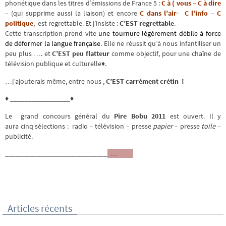
phonétique dans les titres d’émissions de France 5 :
C à ( vous – C à dire
– (qui supprime aussi la liaison) et encore
C dans l’air- C l’info – C
politique
, est regrettable. Et j’insiste :
C’EST regrettable
.
Cette transcription prend vite
une tournure légèrement débile à force
de déformer la langue française
. Elle ne réussit qu’à nous infantiliser un
peu plus …. et
C’EST peu flatteur
comme objectif, pour une chaîne de
télévision publique et culturelle♦.
…j’ajouterais même, entre nous ,
C’EST
carrément crétin !
♦ _________________♦
Le grand concours général du
Pire Bobu 2011
est ouvert. Il y
aura cinq sélections : radio – télévision – presse
papier
– presse
toile
–
publicité.
_____________________________
…
Articles récents