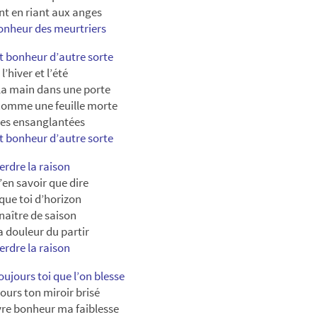
nt en riant aux anges
bonheur des meurtriers
 bonheur d’autre sorte
l’hiver et l’été
la main dans une porte
comme une feuille morte
vres ensanglantées
 bonheur d’autre sorte
erdre la raison
’en savoir que dire
 que toi d’horizon
naître de saison
a douleur du partir
erdre la raison
oujours toi que l’on blesse
jours ton miroir brisé
re bonheur ma faiblesse