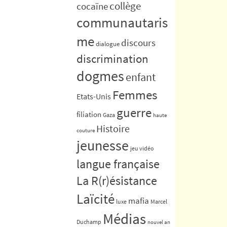
collège
cocaïne
communautaris
me
discours
dialogue
discrimination
dogmes
enfant
Femmes
Etats-Unis
guerre
filiation
Gaza
haute
Histoire
couture
jeunesse
jeu vidéo
langue française
La R(r)ésistance
Laïcité
mafia
luxe
Marcel
Médias
Duchamp
nouvel an