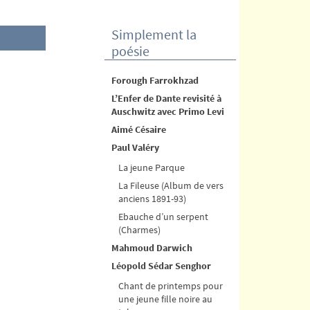
Simplement la
poésie
Forough Farrokhzad
L’Enfer de Dante revisité à
Auschwitz avec Primo Levi
Aimé Césaire
Paul Valéry
La jeune Parque
La Fileuse (Album de vers
anciens 1891-93)
Ebauche d’un serpent
(Charmes)
Mahmoud Darwich
Léopold Sédar Senghor
Chant de printemps pour
une jeune fille noire au