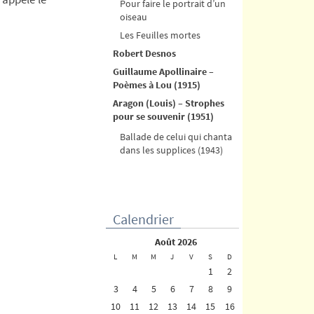
Pour faire le portrait d’un
oiseau
Les Feuilles mortes
Robert Desnos
Guillaume Apollinaire –
Poèmes à Lou (1915)
Aragon (Louis) – Strophes
pour se souvenir (1951)
Ballade de celui qui chanta
dans les supplices (1943)
Calendrier
août 2026
L
M
M
J
V
S
D
1
2
3
4
5
6
7
8
9
10
11
12
13
14
15
16