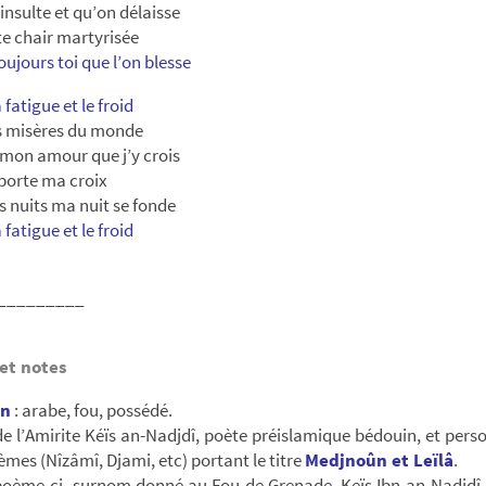
 insulte et qu’on délaisse
e chair martyrisée
oujours toi que l’on blesse
 fatigue et le froid
s misères du monde
 mon amour que j’y crois
 porte ma croix
rs nuits ma nuit se fonde
 fatigue et le froid
_________
et notes
ûn
: arabe, fou, possédé.
 l’Amirite Kéïs an-Nadjdî, poète préislamique bédouin, et per
èmes (Nîzâmî, Djami, etc) portant le titre
Medjnoûn et Leïlâ
.
poème-ci, surnom donné au Fou de Grenade, Keïs Ibn an-Nadjdî, 