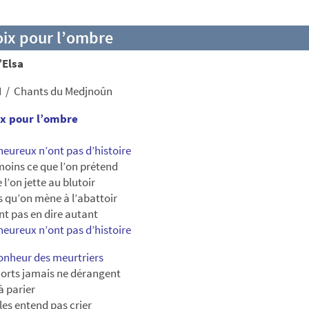
oix pour l’ombre
d’Elsa
 I / Chants du Medjnoûn
ix pour l’ombre
heureux n’ont pas d’histoire
moins ce que l’on prétend
 l’on jette au blutoir
 qu’on mène à l’abattoir
t pas en dire autant
heureux n’ont pas d’histoire
bonheur des meurtriers
orts jamais ne dérangent
 à parier
les entend pas crier