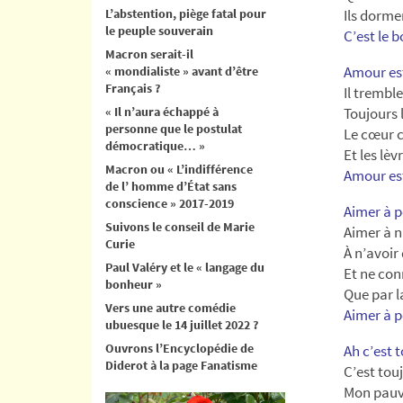
L’abstention, piège fatal pour
Ils dorme
le peuple souverain
C’est le 
Macron serait-il
Amour est
« mondialiste » avant d’être
Français ?
Il tremble 
« Il n’aura échappé à
Toujours 
personne que le postulat
Le cœur 
démocratique… »
Et les lè
Macron ou « L’indifférence
Amour est
de l’ homme d’État sans
conscience » 2017-2019
Aimer à p
Suivons le conseil de Marie
Aimer à n
Curie
À n’avoir
Paul Valéry et le « langage du
Et ne con
bonheur »
Que par l
Vers une autre comédie
Aimer à p
ubuesque le 14 juillet 2022 ?
Ouvrons l’Encyclopédie de
Ah c’est t
Diderot à la page Fanatisme
C’est tou
Mon pauv