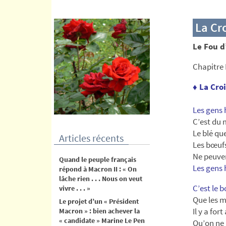
contenu
La Cr
Le Fou 
Chapitre
♦ La Cro
Les gens 
C’est du 
Le blé que
Articles récents
Les bœufs
Ne peuven
Quand le peuple français
Les gens 
répond à Macron II : « On
lâche rien . . . Nous on veut
C’est le 
vivre . . . »
Que les m
Le projet d’un « Président
Il y a fort
Macron » : bien achever la
« candidate » Marine Le Pen
Qu’on ne 