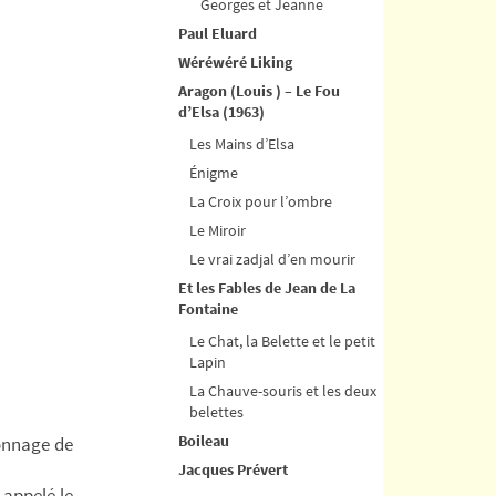
Georges et Jeanne
Paul Eluard
Wéréwéré Liking
Aragon (Louis ) – Le Fou
d’Elsa (1963)
Les Mains d’Elsa
Énigme
La Croix pour l’ombre
Le Miroir
Le vrai zadjal d’en mourir
Et les Fables de Jean de La
Fontaine
Le Chat, la Belette et le petit
Lapin
La Chauve-souris et les deux
belettes
Boileau
sonnage de
Jacques Prévert
appelé le