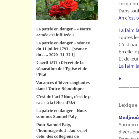
Toi qu’on
Dans tout
Ah c’est t
La patrie en danger – « Notre
La faim la
armée est infiltrée »
Toutes le
La patrie en danger – séance
C’est par
du 11 juillet 1792 – [séance
En elle je
du .. .. 2020- 21-22 ?]
Et de leu
2 avril 1871 : Décret de la
La faim la
séparation de l’Eglise et de
l’Etat
♦
Vacances d’hiver sanglantes
_______
dans l’Outre-République
C’est de l’art ? Non, c’est le p-
ra : « à la fête » d’Uzi
Lexique 
La patrie en danger – Nous
sommes Samuel Paty
Medjno
Surnom de
Pour Samuel Paty,
l’hommage de J. Jaurès, et
divers po
celui des collégiens de
Dans ce 