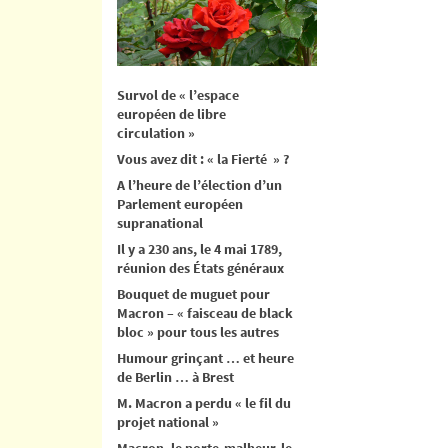
Survol de « l’espace
européen de libre
circulation »
Vous avez dit : « la Fierté » ?
A l’heure de l’élection d’un
Parlement européen
supranational
Il y a 230 ans, le 4 mai 1789,
réunion des États généraux
Bouquet de muguet pour
Macron – « faisceau de black
bloc » pour tous les autres
Humour grinçant … et heure
de Berlin … à Brest
M. Macron a perdu « le fil du
projet national »
Macron, le porte-malheur, le