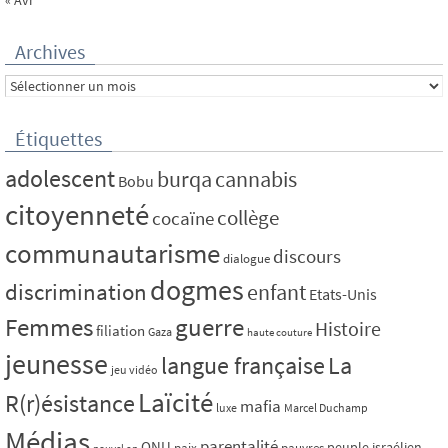
« Avr
Archives
Archives
Étiquettes
adolescent
burqa
cannabis
Bobu
citoyenneté
collège
cocaïne
communautarisme
discours
dialogue
dogmes
discrimination
enfant
Etats-Unis
Femmes
guerre
Histoire
filiation
Gaza
haute couture
jeunesse
La
langue française
jeu vidéo
Laïcité
R(r)ésistance
mafia
luxe
Marcel Duchamp
Médias
parentalité
ONU
peuple israélien
paix
pauvres