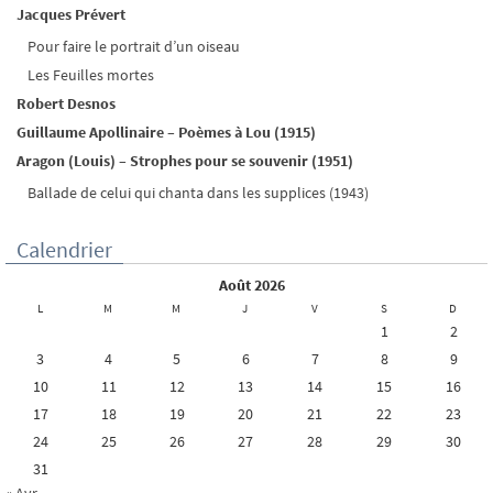
Jacques Prévert
Pour faire le portrait d’un oiseau
Les Feuilles mortes
Robert Desnos
Guillaume Apollinaire – Poèmes à Lou (1915)
Aragon (Louis) – Strophes pour se souvenir (1951)
Ballade de celui qui chanta dans les supplices (1943)
Calendrier
août 2026
L
M
M
J
V
S
D
1
2
3
4
5
6
7
8
9
10
11
12
13
14
15
16
17
18
19
20
21
22
23
24
25
26
27
28
29
30
31