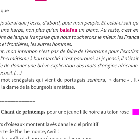
ique
jouterai que j’écris, d’abord, pour mon peuple. Et celui-ci sait qu
 une harpe, non plus qu’un
un piano. Au reste, c’est e
balafon
ains de langue française que nous toucherons le mieux les Françai
 et frontières, les autres hommes.
, mon intention n’est pas de faire de l’exotisme pour l’exotis
l’hermétisme à bon marché. C’est pourquoi, ai-je pensé, il n’était
le de donner une brève explication des mots d’origine africain
ecueil. (…)
mot sénégalais qui vient du portugais
senhora,
» dame « . Il 
, la dame de la bourgeoisie métisse.
_____________
pour une jeune fille noire au talon rose
Chant de printemps
s d’oiseaux montent lavés dans le ciel primitif
rte de l’herbe monte, Avril !
 le souffle de l’aurore émouvant les nuages