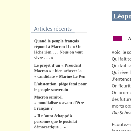
contenu
Léopo
Articles récents
Aux
Quand le peuple français
répond à Macron II : « On
Voici le so
lâche rien . . . Nous on veut
vivre . . . »
Qui fait t
Qui fait s
Le projet d’un « Président
Macron » : bien achever la
Qui révei
« candidate » Marine Le Pen
J’entends
L’abstention, piège fatal pour
On fleuri
le peuple souverain
On promet
Macron serait-il
des futur
« mondialiste » avant d’être
morts ob
Français ?
Die Schw
« Il n’aura échappé à
personne que le postulat
Ecoutez-m
démocratique… »
la terre n