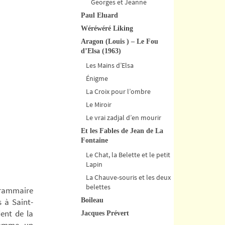
Georges et Jeanne
Paul Eluard
Wéréwéré Liking
Aragon (Louis ) – Le Fou
d’Elsa (1963)
Les Mains d’Elsa
Énigme
La Croix pour l’ombre
Le Miroir
Le vrai zadjal d’en mourir
Et les Fables de Jean de La
Fontaine
Le Chat, la Belette et le petit
Lapin
La Chauve-souris et les deux
belettes
 grammaire
s à Saint-
Boileau
dent de la
Jacques Prévert
 comme un