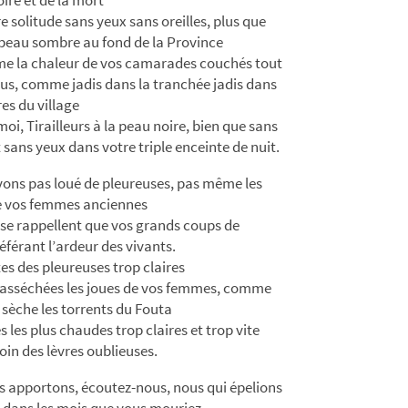
e solitude sans yeux sans oreilles, plus que
peau sombre au fond de la Province
e la chaleur de vos camarades couchés tout
us, comme jadis dans la tranchée jadis dans
res du village
oi, Tirailleurs à la peau noire, bien que sans
t sans yeux dans votre triple enceinte de nuit.
ons pas loué de pleureuses, pas même les
e vos femmes anciennes
e se rappellent que vos grands coups de
référant l’ardeur des vivants.
tes des pleureuses trop claires
 asséchées les joues de vos femmes, comme
 sèche les torrents du Fouta
s les plus chaudes trop claires et trop vite
oin des lèvres oublieuses.
 apportons, écoutez-nous, nous qui épelions
 dans les mois que vous mouriez