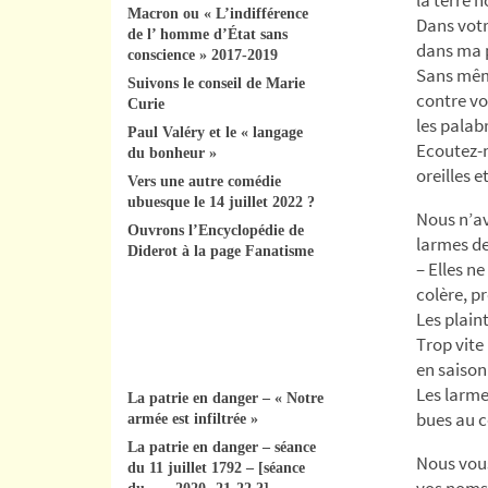
Macron ou « L’indifférence
Dans votr
de l’ homme d’État sans
dans ma 
conscience » 2017-2019
Sans mêm
Suivons le conseil de Marie
contre vo
Curie
les palab
Paul Valéry et le « langage
Ecoutez-m
du bonheur »
oreilles e
Vers une autre comédie
ubuesque le 14 juillet 2022 ?
Nous n’av
Ouvrons l’Encyclopédie de
larmes d
Diderot à la page Fanatisme
– Elles n
colère, p
Les plain
Trop vite
en saison
Les larme
La patrie en danger – « Notre
bues au c
armée est infiltrée »
La patrie en danger – séance
Nous vous
du 11 juillet 1792 – [séance
vos noms