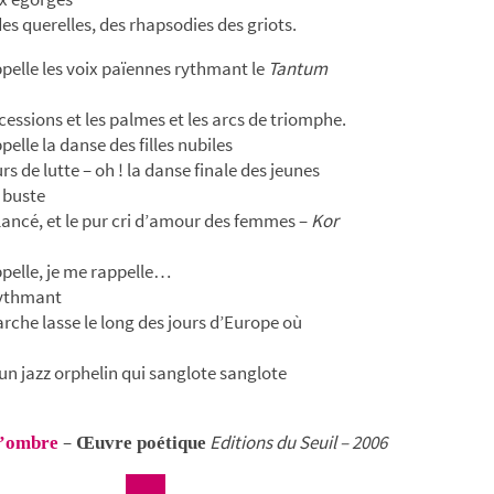
des querelles, des rhapsodies des griots.
pelle les voix païennes rythmant le
Tantum
ocessions et les palmes et les arcs de triomphe.
elle la danse des filles nubiles
s de lutte – oh ! la danse finale des jeunes
buste
ancé, et le pur cri d’amour des femmes –
Kor
pelle, je me rappelle…
rythmant
rche lasse le long des jours d’Europe où
un jazz orphelin qui sanglote sanglote
–
Editions du Seuil – 2006
d’ombre
Œuvre poétique
_____________