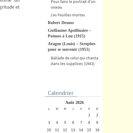
Pour faire le portrait d’un
gritude et
oiseau
Les Feuilles mortes
Robert Desnos
Guillaume Apollinaire –
Poèmes à Lou (1915)
Aragon (Louis) – Strophes
pour se souvenir (1951)
Ballade de celui qui chanta
dans les supplices (1943)
Calendrier
août 2026
L
M
M
J
V
S
D
1
2
3
4
5
6
7
8
9
10
11
12
13
14
15
16