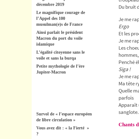
décembre 2019
Du bruit 
Le magnifique courage de
Je me rap
l’Appel des 100
musulman(e)s de France
Ergo
Ainsi parlait le président
Et les pr
Macron du port du voile
Je me rapp
islamique
Les choeur
L’égalité citoyenne sans le
hommes, 
voile et sans la burqa
Penché él
Petite mythologie de l’ère
Siga !
Jupiter-Macron
Je me rap
Ma tête 
Quelle ma
parfois
Apparaît 
sanglote.
Survol de « l’espace européen
de libre circulation »
Chants 
Vous avez dit : « la Fierté »
?
_______