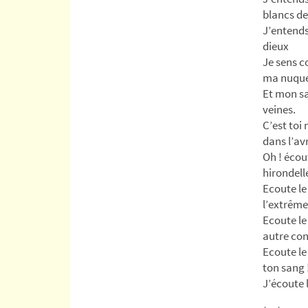
blancs de
J’entends
dieux
Je sens c
ma nuque
Et mon s
veines.
C’est toi
dans l’av
Oh ! écou
hirondell
Ecoute le
l’extrême
Ecoute le
autre con
Ecoute le
ton sang 
J’écoute 