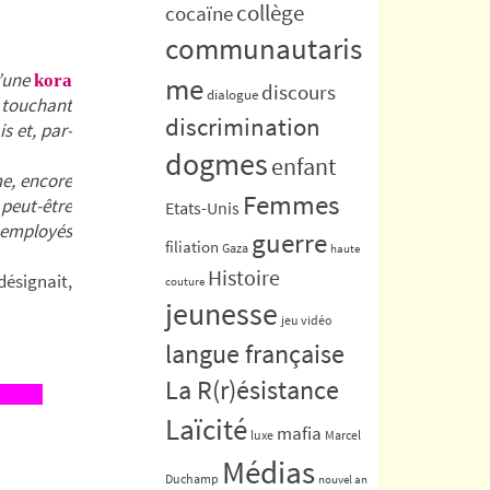
collège
cocaïne
communautaris
’une
kora
me
discours
dialogue
n touchant
discrimination
s et, par-
dogmes
enfant
me, encore
Femmes
 peut-être
Etats-Unis
e employés
guerre
filiation
Gaza
haute
Histoire
désignait,
couture
jeunesse
jeu vidéo
langue française
La R(r)ésistance
Laïcité
mafia
luxe
Marcel
Médias
Duchamp
nouvel an