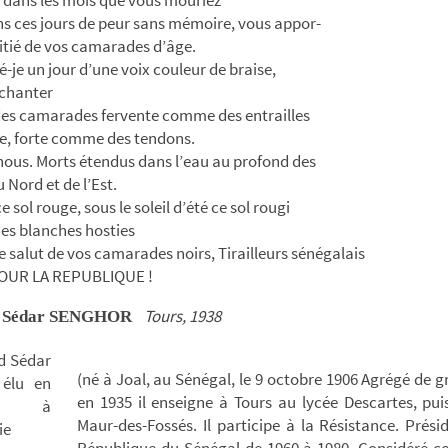
s ces jours de peur sans mémoire, vous appor-
itié de vos camarades d’âge.
é-je un jour d’une voix couleur de braise,
 chanter
des camarades fervente comme des entrailles
te, forte comme des tendons.
ous. Morts étendus dans l’eau au profond des
 Nord et de l’Est.
 sol rouge, sous le soleil d’été ce sol rougi
es blanches hosties
e salut de vos camarades noirs, Tirailleurs sénégalais
OUR LA REPUBLIQUE !
Tours, 1938
d Sédar SENGHOR
(né à Joal, au Sénégal, le 9 octobre 1906 Agrégé de
en 1935 il enseigne à Tours au lycée Descartes, pui
Maur-des-Fossés. Il participe à la Résistance. Prési
République du Sénégal de 1960 à 1980. Considéré