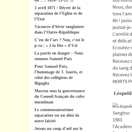
du .. .. 2020- 21-22 ?]
Nous, dan
2 avril 1871 : Décret de la
tons l’am
séparation de l’Eglise et de
l’Etat
Ah ! puiss
puissé-je
Vacances d’hiver sanglantes
dans l’Outre-République
L’amitié 
et délica
C’est de l’art ? Non, c’est le
p-ra : « à la fête » d’Uzi
Ecoutez-n
La patrie en danger – Nous
plaines du
sommes Samuel Paty
Recevez ce
Pour Samuel Paty,
du sang d
l’hommage de J. Jaurès, et
Recevez l
celui des collégiens de
MORTS P
Biguglia
Macron sous la gouvernance
Léopol
du Conseil français du culte
musulman
Le communautarisme
séparatiste est un déni de
notre laïcité
Jetons un coup d’œil sur le