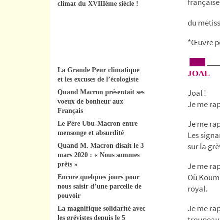
climat du XVIIIème siècle !
du métiss
*Œuvre po
___
La Grande Peur climatique
JOAL
et les excuses de l’écologiste
Joal !
Quand Macron présentait ses
voeux de bonheur aux
Je me rap
Français
Je me rap
Le Père Ubu-Macron entre
mensonge et absurdité
Les signa
sur la grè
Quand M. Macron disait le 3
mars 2020 : « Nous sommes
prêts »
Je me rap
Où Koumba
Encore quelques jours pour
nous saisir d’une parcelle de
royal.
pouvoir
Je me rap
La magnifique solidarité avec
les grévistes depuis le 5
troupeau