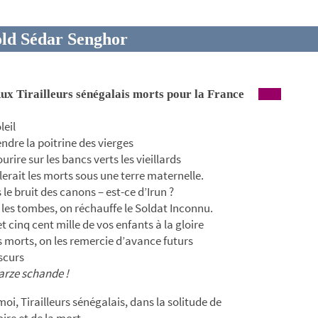
ld Sédar Senghor
 Tirailleurs sénégalais morts pour la France
leil
endre la poitrine des vierges
ourire sur les bancs verts les vieillards
llerait les morts sous une terre maternelle.
 le bruit des canons – est-ce d’Irun ?
t les tombes, on réchauffe le Soldat Inconnu.
 cinq cent mille de vos enfants à la gloire
s morts, on les remercie d’avance futurs
scurs
arze schande !
oi, Tirailleurs sénégalais, dans la solitude de
oire et de la mort