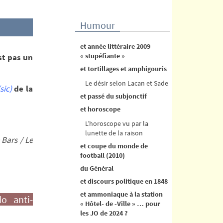
Humour
et année littéraire 2009
« stupéfiante »
st pas un
et tortillages et amphigouris
Le désir selon Lacan et Sade
(sic)
de la
et passé du subjonctif
et horoscope
L’horoscope vu par la
lunette de la raison
 Bars / Le
et coupe du monde de
football (2010)
du Général
et discours politique en 1848
et ammoniaque à la station
do anti-
« Hôtel- de -Ville » … pour
les JO de 2024 ?