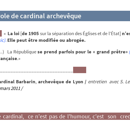
role de cardinal archevêque
«
La loi
[
de 1905
sur la séparation des Églises et de l’État]
n’e
ic).
Elle peut être modifiée ou abrogée.
a République
se prend parfois pour le « grand prêtre»
rançaise
.»
____________________________
ardinal Barbarin
,
archevêque de Lyon /
entretien avec S. Le
mars 2011 /
11
 cardinal, ce n’est pas de l’humour, c’est son cre