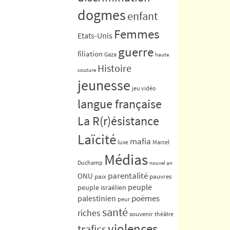
dogmes
enfant
Femmes
Etats-Unis
guerre
filiation
Gaza
haute
Histoire
couture
jeunesse
jeu vidéo
langue française
La R(r)ésistance
Laïcité
mafia
luxe
Marcel
Médias
Duchamp
nouvel an
parentalité
ONU
paix
pauvres
peuple
peuple israélien
poèmes
palestinien
peur
santé
riches
souvenir
théâtre
violences
trafics