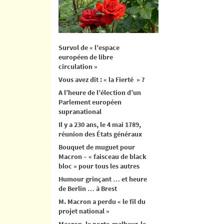
Survol de « l’espace
européen de libre
circulation »
Vous avez dit : « la Fierté » ?
A l’heure de l’élection d’un
Parlement européen
supranational
Il y a 230 ans, le 4 mai 1789,
réunion des États généraux
Bouquet de muguet pour
Macron – « faisceau de black
bloc » pour tous les autres
Humour grinçant … et heure
de Berlin … à Brest
M. Macron a perdu « le fil du
projet national »
Macron, le porte-malheur, le