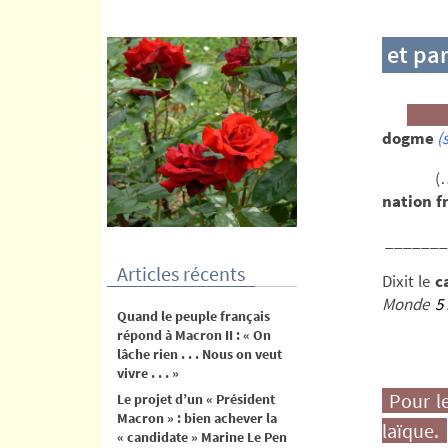
contenu
et pa
dogme
(s
(…) L
nation f
_______
Articles récents
Dixit le
c
Monde
5 
Quand le peuple français
répond à Macron II : « On
lâche rien . . . Nous on veut
vivre . . . »
Pour le
Le projet d’un « Président
Macron » : bien achever la
laïque.
« candidate » Marine Le Pen