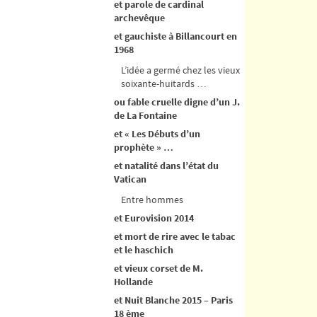
et parole de cardinal
archevêque
et gauchiste à Billancourt en
1968
L’idée a germé chez les vieux
soixante-huitards …
ou fable cruelle digne d’un J.
de La Fontaine
et « Les Débuts d’un
prophète » …
et natalité dans l’état du
Vatican
Entre hommes
et Eurovision 2014
et mort de rire avec le tabac
et le haschich
et vieux corset de M.
Hollande
et Nuit Blanche 2015 – Paris
18 ème