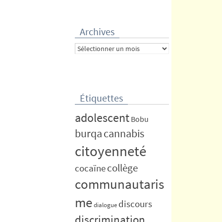
Archives
Archives
Étiquettes
adolescent
Bobu
burqa
cannabis
citoyenneté
collège
cocaïne
communautaris
me
discours
dialogue
discrimination