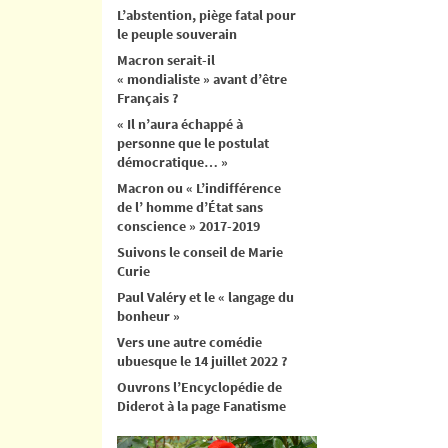
L’abstention, piège fatal pour
le peuple souverain
Macron serait-il
« mondialiste » avant d’être
Français ?
« Il n’aura échappé à
personne que le postulat
démocratique… »
Macron ou « L’indifférence
de l’ homme d’État sans
conscience » 2017-2019
Suivons le conseil de Marie
Curie
Paul Valéry et le « langage du
bonheur »
Vers une autre comédie
ubuesque le 14 juillet 2022 ?
Ouvrons l’Encyclopédie de
Diderot à la page Fanatisme