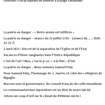
Ouvrons l’Encyclopédie de Diderot à la page Fanatisme
La patrie en danger – « Notre armée est infiltrée »
La patrie en danger – séance du 11 juillet 1792 – [séance du .. .. 2020-
21-22 ?]
2 avril 1871 : Décret de la séparation de l’Eglise et de l’Etat
Vacances d’hiver sanglantes dans l’Outre-République
C’est de l’art ? Non, c’est le p-ra : « à la fête » d’Uzi
La patrie en danger – Nous sommes Samuel Paty
Pour Samuel Paty, l’hommage de J. Jaurès, et celui des collégiens de
Biguglia
Macron sous la gouvernance du Conseil français du culte musulman
Le communautarisme séparatiste est un déni de notre laïcité
Jetons un coup d’œil sur le climat du XVIIIème siècle !