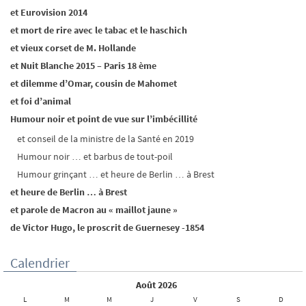
et Eurovision 2014
et mort de rire avec le tabac et le haschich
et vieux corset de M. Hollande
et Nuit Blanche 2015 – Paris 18 ème
et dilemme d’Omar, cousin de Mahomet
et foi d’animal
Humour noir et point de vue sur l’imbécillité
et conseil de la ministre de la Santé en 2019
Humour noir … et barbus de tout-poil
Humour grinçant … et heure de Berlin … à Brest
et heure de Berlin … à Brest
et parole de Macron au « maillot jaune »
de Victor Hugo, le proscrit de Guernesey -1854
Calendrier
août 2026
L
M
M
J
V
S
D