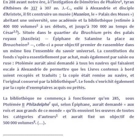
1
En 288 avant notre ère, à l’instigation de Démétrios de Phalère
, tyran
d’Athènes de
317
à 307 av. J.-C., exilé à Alexandrie et disciple
d’Aristote, il fit construire un musée (
Museîon
, le « Palais des Muses »)
abritant une université, une académie et la bibliothèque (estimée à
2
400 000 volumes
à ses débuts, et jusqu’à 700 000 au temps de
3
4
,
César
). Située dans le
près des palais
quartier du Bruchium
royaux (
) — Épiphane de Salamine la place au
basileia
5
—, celle-ci a pour objectif premier de rassembler dans
Broucheion
un même lieu l’ensemble du savoir universel. La constitution du
fonds s’opéra essentiellement par achat, mais également par saisie ou
ruse : Ptolémée aurait ainsi demandé à tous les navires qui faisaient
escale à Alexandrie de permettre que les Livres contenus à bord
soient recopiés et traduits ; la copie était remise au navire, et
6
l’original conservé par la bibliothèque
. Le fonds s’enrichit également
par la copie d’exemplaires acquis ou prêtés.
La bibliothèque ne commença à fonctionner qu’en 285, sous
7
Ptolémée
II
Philadelphe
qui, selon Épiphane, aurait demandé « aux
rois et aux grands de ce monde » qu’ils envoient les œuvres de toutes
5
les catégories d’auteurs
et aurait fixé un objectif de
8
500 000 volumes
. (…).
____________________________