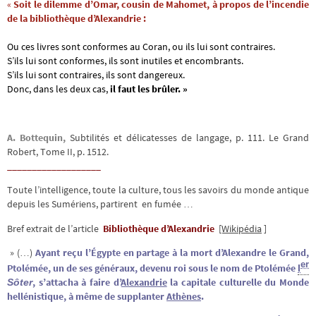
«
Soit le dilemme d’Omar, cousin de Mahomet, à propos de l’incendie
de la bibliothèque d’Alexandrie :
Ou ces livres sont conformes au Coran, ou ils lui sont contraires.
S’ils lui sont conformes, ils sont inutiles et encombrants.
S’ils lui sont contraires, ils sont dangereux.
Donc, dans les deux cas,
il faut les brûler. »
A. Bottequin,
Subtilités et délicatesses de langage, p. 111. Le Grand
Robert, Tome II, p. 1512.
___________________
Toute l’intelligence, toute la culture, tous les savoirs du monde antique
depuis les Sumériens, partirent en fumée …
Bref extrait de l’article
Bibliothèque d’Alexandrie
[Wikipédia
]
» (…)
Ayant reçu l’Égypte en partage à la mort d’Alexandre le Grand,
er
Ptolémée, un de ses généraux, devenu roi sous le nom de Ptolémée
I
, s’attacha à faire d’
Alexandrie
la capitale culturelle du Monde
Sôter
hellénistique, à même de supplanter
Athènes
.