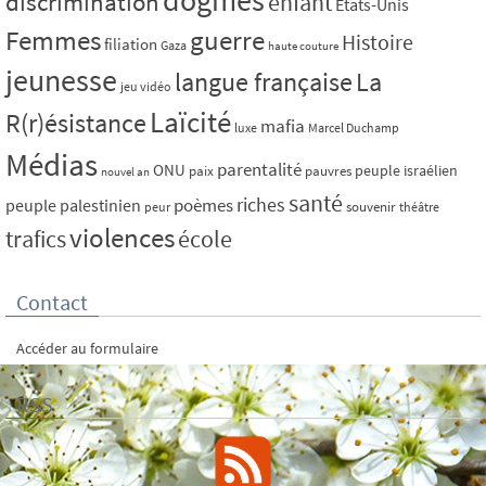
dogmes
discrimination
enfant
Etats-Unis
Femmes
guerre
Histoire
filiation
Gaza
haute couture
jeunesse
La
langue française
jeu vidéo
Laïcité
R(r)ésistance
mafia
luxe
Marcel Duchamp
Médias
parentalité
ONU
peuple israélien
paix
pauvres
nouvel an
santé
riches
poèmes
peuple palestinien
souvenir
peur
théâtre
violences
trafics
école
Contact
Accéder au formulaire
RSS