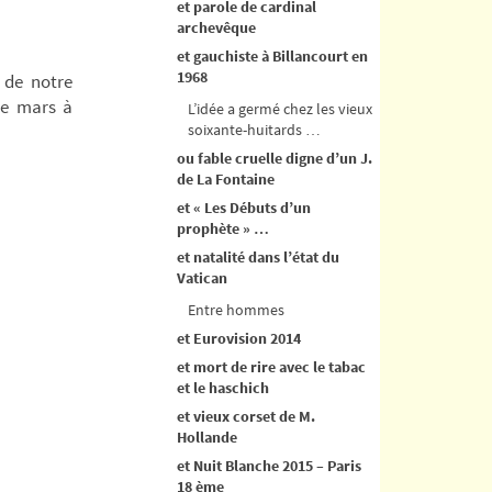
et parole de cardinal
archevêque
et gauchiste à Billancourt en
1968
 de notre
de mars à
L’idée a germé chez les vieux
soixante-huitards …
ou fable cruelle digne d’un J.
de La Fontaine
et « Les Débuts d’un
prophète » …
et natalité dans l’état du
Vatican
Entre hommes
et Eurovision 2014
et mort de rire avec le tabac
et le haschich
et vieux corset de M.
Hollande
et Nuit Blanche 2015 – Paris
18 ème