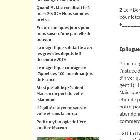
Quand M. Macron disait le 3
2
Le « Ber
mars 2020 : « Nous sommes
pour fêter
prêts »
♦______
Encore quelques jours pour
nous saisir d’une parcelle de
pouvoir
La magnifique solidarité avec
Épilogue
les grévistes depuis le 5
décembre 2019
Pour ce 
Le magnifique courage de
l’astuce 
l’Appel des 100 musulman(e)s
d’hiver qu
de France
gentil (Hi 
Ainsi parlait le président
Mais que
Macron du port du voile
ébranlé p
islamique
notre pou
L’égalité citoyenne sans le
abandonn
voile et sans la burqa
commercia
Petite mythologie de l’ère
Jupiter-Macron
⇒ Il lui