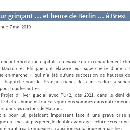
r grinçant … et heure de Berlin … à Brest
énue 7 mai 2019
e
 une interprétation capitaliste dévoyée du « réchauffement cli
Macron et Philippe ont élaboré leur supercherie d’une « t
ue en-marche », qui n’a été qu’une succession de hausses de
– bagatelle pour les Français riches des classes dites « supér
 pour tous les autres.
Projet d’Hiver glacial avec TU+2, dès 2021, dans le déni d
ité d’êtres humains français que nous sommes dans notre méridie
nt dans les cartons de Macron.
t a pour lui, président impuissant face à une grave crise s
e qu’il ne sait pas gérer, le double avantage : celui de créer une 
’intégrant à sa trompeuse « transition écologique en-marche ».