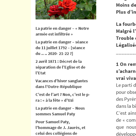
Moins de
Plus d’i
La fourb
La patrie en danger – « Notre
Malgré l
armée est infiltrée »
Trouble 
La patrie en danger – séance
Légalisé
du 11 juillet 1792 – [séance
_______
du .. .. 2020- 21-22 ?]
2 avril 1871 : Décret de la
1
On rem
séparation de l’Eglise et de
s’acharn
l’Etat
vrai viv
Vacances d’hiver sanglantes
Le parti 
dans l’Outre-République
pour obse
C’est de l’art ? Non, c’est le p-
des Pyrén
ra : « à la fête » d’Uzi
dans la b
La patrie en danger – Nous
C’est ain
sommes Samuel Paty
de « com
Pour Samuel Paty,
que nous
l’hommage de J. Jaurès, et
celui des collégiens de
développé