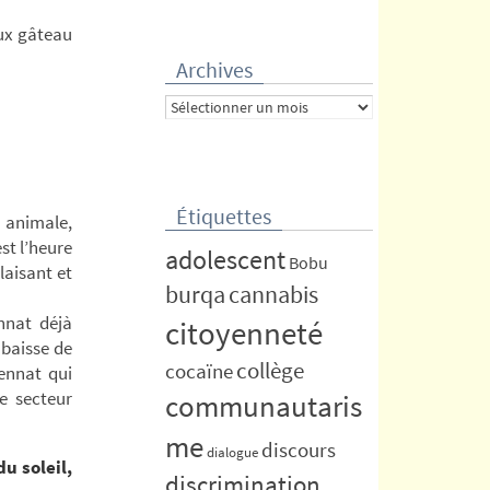
eux gâteau
Archives
Archives
Étiquettes
 animale,
st l’heure
adolescent
Bobu
plaisant et
burqa
cannabis
nnat déjà
citoyenneté
 baisse de
collège
cocaïne
uennat qui
e secteur
communautaris
me
discours
dialogue
u soleil,
discrimination