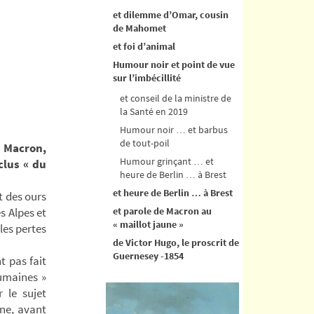
et dilemme d’Omar, cousin
de Mahomet
et foi d’animal
Humour noir et point de vue
sur l’imbécillité
et conseil de la ministre de
la Santé en 2019
Humour noir … et barbus
de tout-poil
à Macron,
Humour grinçant … et
clus « du
heure de Berlin … à Brest
et heure de Berlin … à Brest
t des ours
s Alpes et
et parole de Macron au
« maillot jaune »
les pertes
de Victor Hugo, le proscrit de
Guernesey -1854
t pas fait
umaines »
 le sujet
nne, avant