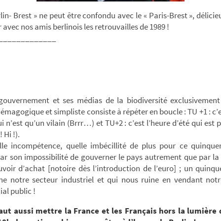
lin- Brest » ne peut être confondu avec le « Paris-Brest », délici
 avec nos amis berlinois les retrouvailles de 1989 !
_____________
gouvernement et ses médias de la biodiversité exclusivement
démagogique et simpliste consiste à répéter en boucle : TU +1 : c’e
i n’est qu’un vilain (Brrr…) et TU+2 : c’est l’heure d’été qui est 
! Hi !).
lle incompétence, quelle imbécillité de plus pour ce quinque
ar son impossibilité de gouverner le pays autrement que par la
voir d’achat [notoire dès l’introduction de l’euro] ; un quinq
e notre secteur industriel et qui nous ruine en vendant notr
l public !
 faut aussi mettre la France et les Français hors la lumière d