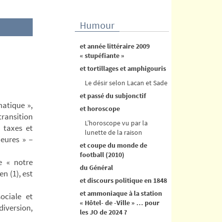
Humour
et année littéraire 2009
« stupéfiante »
et tortillages et amphigouris
Le désir selon Lacan et Sade
et passé du subjonctif
matique »,
et horoscope
ransition
L’horoscope vu par la
 taxes et
lunette de la raison
ieures » –
et coupe du monde de
football (2010)
e « notre
du Général
n (1), est
et discours politique en 1848
et ammoniaque à la station
ociale et
« Hôtel- de -Ville » … pour
diversion,
les JO de 2024 ?