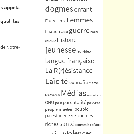
dogmes
 s’appela
enfant
Femmes
quel les
Etats-Unis
guerre
filiation
Gaza
haute
Histoire
couture
 de Notre-
jeunesse
jeu vidéo
langue française
La R(r)ésistance
Laïcité
mafia
luxe
Marcel
Médias
Duchamp
nouvel an
parentalité
ONU
paix
pauvres
peuple
peuple israélien
poèmes
palestinien
peur
santé
riches
souvenir
théâtre
violences
trafics