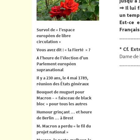
jusqu’à 
⇒ Il lui
un temps
Est-ce 
Français
Survol de « l’espace
européen de libre
_______
circulation »
* Cf. Ex
Vous avez dit : « la Fierté » ?
Dame de 
A l’heure de l’élection d’un
_______
Parlement européen
supranational
Il y a 230 ans, le 4 mai 1789,
réunion des États généraux
Bouquet de muguet pour
Macron – « faisceau de black
bloc » pour tous les autres
Humour grinçant … et heure
de Berlin … à Brest
M. Macron a perdu « le fil du
projet national »
Macron, le porte-malheur, le