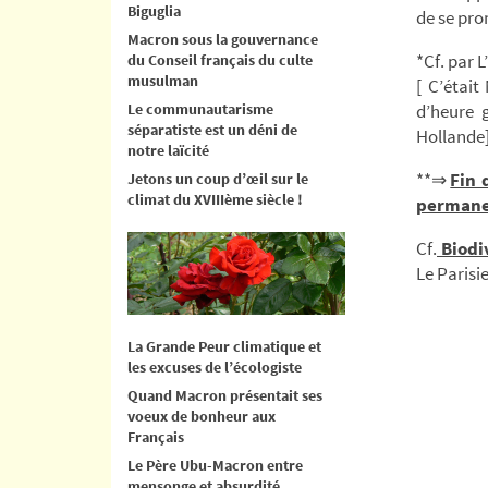
Biguglia
de se pro
Macron sous la gouvernance
*Cf. par L
du Conseil français du culte
musulman
[ C’étai
Le communautarisme
d’heure 
séparatiste est un déni de
Hollande
notre laïcité
**⇒
Fin 
Jetons un coup d’œil sur le
climat du XVIIIème siècle !
perman
Cf.
Biodi
Le Parisie
La Grande Peur climatique et
les excuses de l’écologiste
Quand Macron présentait ses
voeux de bonheur aux
Français
Le Père Ubu-Macron entre
mensonge et absurdité