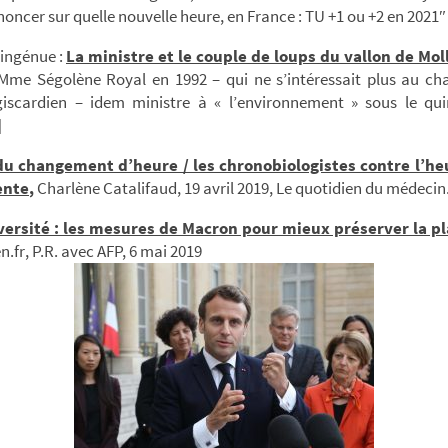
noncer sur quelle nouvelle heure, en France : TU +1 ou +2 en 2021″
’ingénue :
La ministre et le couple de loups du vallon de Mol
t Mme Ségolène Royal en 1992 – qui ne s’intéressait plus au c
giscardien – idem ministre à « l’environnement » sous le qu
]
du changement d’heure / les chronobiologistes contre l’he
ente
,
Charlène Catalifaud, 19 avril 2019, Le quotidien du médecin
versité : les mesures de Macron pour mieux préserver la p
n.fr, P.R. avec AFP, 6 mai 2019