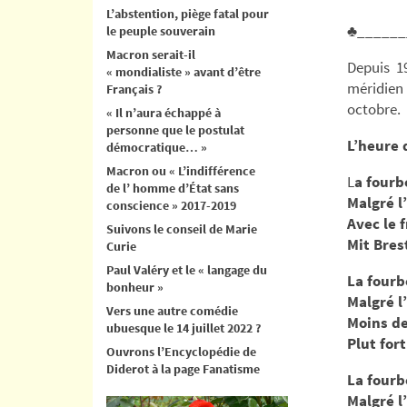
L’abstention, piège fatal pour
♣______
le peuple souverain
Macron serait-il
Depuis 1
« mondialiste » avant d’être
méridien
Français ?
octobre.
« Il n’aura échappé à
personne que le postulat
L’heure 
démocratique… »
Macron ou « L’indifférence
L
a fourb
de l’ homme d’État sans
Malgré l
conscience » 2017-2019
Avec le 
Suivons le conseil de Marie
Mit Brest
Curie
Paul Valéry et le « langage du
La fourb
bonheur »
Malgré l
Vers une autre comédie
Moins de
ubuesque le 14 juillet 2022 ?
Plut for
Ouvrons l’Encyclopédie de
Diderot à la page Fanatisme
La fourb
Malgré l