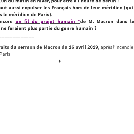
10h du matin en hiver, pour être à l’heure de Berlin !
 faut aussi expulser les Français hors de leur méridien (qui
 le méridien de Paris).
encore
un fil du projet humain *
de M. Macron dans le
 ne feraient plus partie du genre humain ?
_____________
traits du sermon de Macron du 16 avril 2019
, après l’incendie
Paris
______________________♦