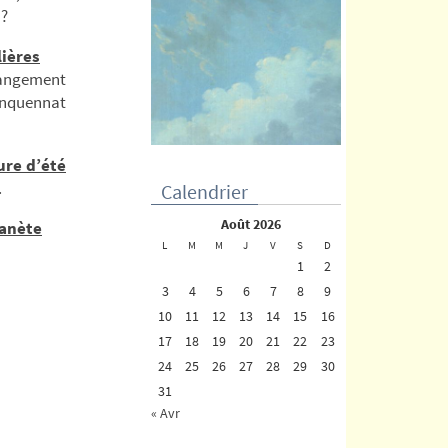
 ?
lières
hangement
inquennat
ure d’été
.
Calendrier
août 2026
lanète
L
M
M
J
V
S
D
1
2
3
4
5
6
7
8
9
10
11
12
13
14
15
16
17
18
19
20
21
22
23
24
25
26
27
28
29
30
31
« Avr