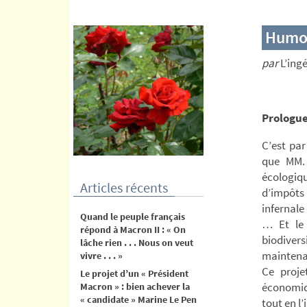
contenu
Humou
par
L’ing
Prologu
C’est par
que MM. 
écologiq
Articles récents
d’impôts 
infernale
Quand le peuple français
… Et le 
répond à Macron II : « On
biodivers
lâche rien . . . Nous on veut
maintena
vivre . . . »
Ce proje
Le projet d’un « Président
économiqu
Macron » : bien achever la
« candidate » Marine Le Pen
tout en l