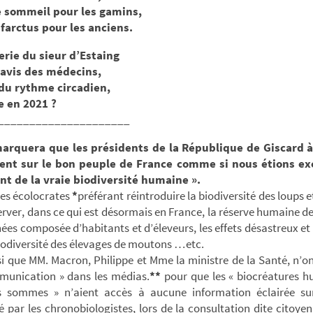
 sommeil pour les gamins,
nfarctus pour les anciens.
erie du sieur d’Estaing
’avis des médecins,
du rythme circadien,
e en 2021 ?
_____________________
arquera que les présidents de la République de Giscard 
ent sur le bon peuple de France comme si nous étions ex
ant de la vraie biodiversité humaine ».
des écolocrates
*
préférant réintroduire la biodiversité des loups e
rver, dans ce qui est désormais en France, la réserve humaine de
ées composée d’habitants et d’éleveurs, les effets désastreux et 
iodiversité des élevages de moutons …etc.
si que MM. Macron, Philippe et Mme la ministre de la Santé, n’on
munication » dans les médias.
**
pour que les « biocréatures h
 sommes » n’aient accès à aucune information éclairée sur
 par les chronobiologistes, lors de la consultation dite citoye