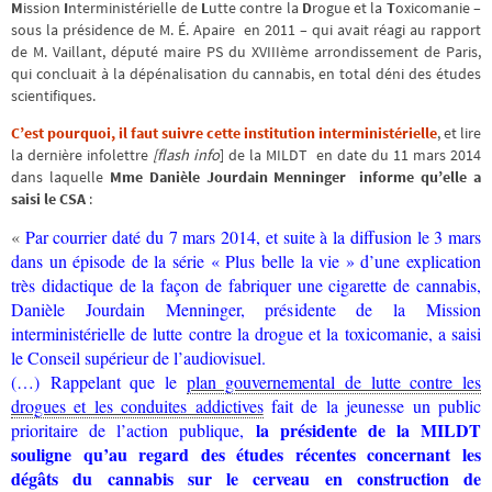
M
ission
I
nterministérielle de
L
utte contre la
D
rogue et la
T
oxicomanie –
sous la présidence de M. É. Apaire en 2011 – qui avait réagi au rapport
de M. Vaillant, député maire PS du XVIIIème arrondissement de Paris,
qui concluait à la dépénalisation du cannabis, en total déni des études
scientifiques.
C’est pourquoi, il faut suivre cette institution interministérielle
, et lire
la dernière infolettre
[flash info
] de la MILDT en date du 11 mars 2014
dans laquelle
Mme Danièle Jourdain Menninger informe qu’elle a
saisi le CSA
:
«
Par courrier daté du 7 mars 2014, et suite à la diffusion le 3 mars
dans un épisode de la série « Plus belle la vie » d’une explication
très didactique de la façon de fabriquer une cigarette de cannabis,
Danièle Jourdain Menninger, présidente de la Mission
interministérielle de lutte contre la drogue et la toxicomanie, a saisi
le Conseil supérieur de l’audiovisuel.
(…)
Rappelant que le
plan gouvernemental de lutte contre les
drogues et les conduites addictives
fait de la jeunesse un public
la présidente de la MILDT
prioritaire de l’action publique,
souligne qu’au regard des études récentes concernant les
dégâts du cannabis sur le cerveau en construction de