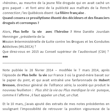
«héroïne», au meurtre de la jeune fille droguée qui en avait caché un
gros paquet – et font ainsi de la publicité aux malfrats de la
french
connection /
les Québécois disent :
La filière française
.
Quand cessera ce prosélytisme éhonté des décideurs et des financiers
drogués et corrompus ?
Alors,
Plus belle la vie
avec l’héroïne ?
Mme Danièle Jourdain
Menninger , présidente de la
M
ission
I
nterministérielle de
L
utte contre les
D
rogues et les
C
onduites
A
ddictives (MILDECA) ?
Que direz-vous en 2015 au Conseil supérieur de l’audiovisuel (CSA) ?
♠♠♠
__________________________________
Note publiée le 28 février 2014 – modifiée le 7 mars 2014, après
l’épisode de
Plus belle la vie
sur France 3 où la grand-mère bavait sur
le papier du joint, et qui avait entraîné une fanfaronnade de
Hubert
Bresson
, directeur général de
Telfrance série
, la société qui produit le
nouveau feuilleton :
Plus shit la vie ou Plus merdique la vie
puisque,
comme il l’affirme , il faut appeler
un chat, un chat.
Et le 10 mars, j’avais ajouté des extraits de mes notes précédentes en
soulignant l’impossibilité de retrouver la position vigoureuse de la