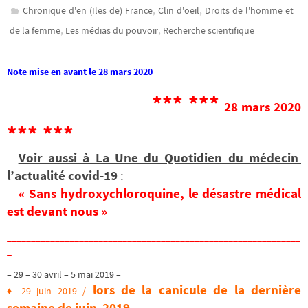
,
,
Chronique d'en (Iles de) France
Clin d'oeil
Droits de l'homme et
,
,
de la femme
Les médias du pouvoir
Recherche scientifique
Note mise en avant le 28 mars 2020
*** ***
28 mars 2020
*** ***
Voir aussi à La Une du Quotidien du médecin
l’actualité covid-19
:
« Sans hydroxychloroquine, le désastre médical
est devant nous »
_____________________________________________________________
_
– 29 – 30 avril – 5 mai 2019 –
lors de la canicule de la dernière
♦ 29 juin 2019 /
semaine de juin 2019