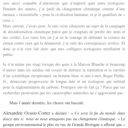
suis aussi coupable d’alarmisme que n’importe quel autre écologiste.
Pendant des années, j’ai parlé du changement climatique comme d’une
menace « existentielle » pour la civilisation humaine, et je le qualifiais de «
crise ».
Mais surtout, j’avais peur. Je suis resté silencieux au sujet de la campagne
de désinformation climatique parce que je craignais de perdre des amis et
des crédits. Les rares fois où j’ai eu le courage de défendre la science du
climat contre ceux qui la dénaturent, j’ai subi des conséquences sévères. Et
donc je n’ai rien fait alors que mes collègues écologistes terrifiaient le
public.
Je n’ai même pas réagi lorsque des gens à la Maison Blanche et beaucoup
d’autres dans les médias ont essayé de détruire la réputation et la carrière
d’un scientifique exceptionnel, un homme bien, et ami à moi, Roger Pielke,
Jr., démocrate progressiste de longue date et un écologiste qui militait
pour la réglementation du carbone. Pourquoi ont-ils fait ça ? Parce que ses
recherches prouvaient que les catastrophes naturelles ne s’aggravaient pas.
Mais l’année dernière, les choses ont basculé.
Alexandrie Ocasio-Cortez
a déclaré : «
Ce sera la fin du monde dans
douze ans si nous ne nous attaquons pas au changement climatique.
» Le
groupe environnemental le plus en vue de Grande-Bretagne a affirmé que «