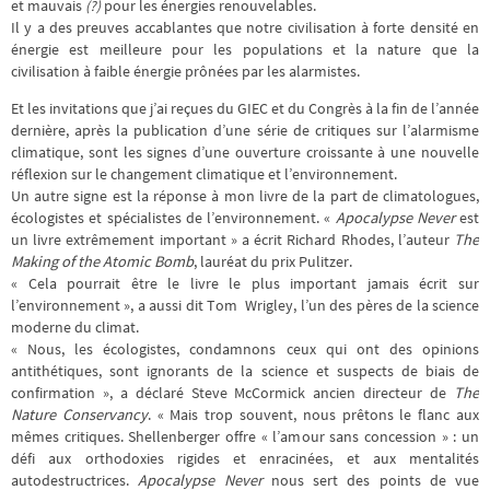
et mauvais
pour les énergies renouvelables.
(?)
Il y a des preuves accablantes que notre civilisation à forte densité en
énergie est meilleure pour les populations et la nature que la
civilisation à faible énergie prônées par les alarmistes.
Et les invitations que j’ai reçues du GIEC et du Congrès à la fin de l’année
dernière, après la publication d’une série de critiques sur l’alarmisme
climatique, sont les signes d’une ouverture croissante à une nouvelle
réflexion sur le changement climatique et l’environnement.
Un autre signe est la réponse à mon livre de la part de climatologues,
écologistes et spécialistes de l’environnement. «
Apocalypse Never
est
un livre extrêmement important » a écrit Richard Rhodes, l’auteur
The
Making of the Atomic Bomb
, lauréat du prix Pulitzer.
« Cela pourrait être le livre le plus important jamais écrit sur
l’environnement », a aussi dit Tom Wrigley, l’un des pères de la science
moderne du climat.
« Nous, les écologistes, condamnons ceux qui ont des opinions
antithétiques, sont ignorants de la science et suspects de biais de
confirmation », a déclaré Steve McCormick ancien directeur de
The
Nature Conservancy
. « Mais trop souvent, nous prêtons le flanc aux
mêmes critiques. Shellenberger offre « l’amour sans concession » : un
défi aux orthodoxies rigides et enracinées, et aux mentalités
autodestructrices.
Apocalypse Never
nous sert des points de vue