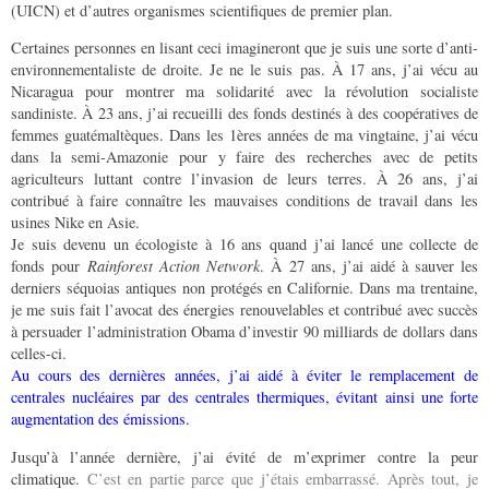
(UICN) et d’autres organismes scientifiques de premier plan.
Certaines personnes en lisant ceci imagineront que je suis une sorte d’anti-
environnementaliste de droite. Je ne le suis pas. À 17 ans, j’ai vécu au
Nicaragua pour montrer ma solidarité avec la révolution socialiste
sandiniste. À 23 ans, j’ai recueilli des fonds destinés à des coopératives de
femmes guatémaltèques. Dans les 1ères années de ma vingtaine, j’ai vécu
dans la semi-Amazonie pour y faire des recherches avec de petits
agriculteurs luttant contre l’invasion de leurs terres. À 26 ans, j’ai
contribué à faire connaître les mauvaises conditions de travail dans les
usines Nike en Asie.
Je suis devenu un écologiste à 16 ans quand j’ai lancé une collecte de
fonds pour
Rainforest Action Network
. À 27 ans, j’ai aidé à sauver les
derniers séquoias antiques non protégés en Californie. Dans ma trentaine,
je me suis fait l’avocat des énergies renouvelables et contribué avec succès
à persuader l’administration Obama d’investir 90 milliards de dollars dans
celles-ci.
Au cours des dernières années, j’ai aidé à éviter le remplacement de
centrales nucléaires par des centrales thermiques, évitant ainsi une forte
augmentation des émissions.
Jusqu’à l’année dernière, j’ai évité de m’exprimer contre la peur
climatique.
C’est en partie parce que j’étais embarrassé. Après tout, je