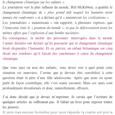
le changement climatique tue les enfants
».
Le journaliste vert le plus influent du monde, Bill McKibben, a qualifié le
changement climatique de «
plus grand défi auquel les humains aient
jamais été confrontés
» et a déclaré qu’il «
anéantirait les civilisations
».
Les journalistes « mainstream » ont rapporté, à plusieurs reprises, que
l’Amazonie était le « poumon du monde
», et
que la déforestation avait les
mêmes effets que l’explosion d’une bombe nucléaire.
En conséquence, la moitié des personnes interrogées dans le monde
l’année dernière ont déclaré qu’ils pensaient que le changement climatique
ferait disparaître l’humanité. Et en janvier, un enfant britannique sur cinq
disait aux sondeurs qu’il faisait des cauchemars à cause du changement
climatique.
Que vous ayez ou non des enfants, vous devez voir à quel point cette
situation est mauvaise. J’avoue que je devrais être sensibilisé à cette
question étant le père d’une fille adolescente. Après que nous en ayons
parlé de façon scientifique, elle s’est sentie rassurée. Mais ses amis sont
profondément désinformés et donc, naturellement, effrayés.
J’ai donc décidé que je devais m’exprimer. Je savais que l’écriture de
quelques articles ne suffiraient pas. Il fallait un livre pour exposer toutes
les preuves.
Et ainsi mes excuses formelles pour avoir répandu la crainte ont pris la