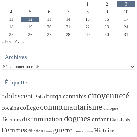
1
2
3
4
5
6
7
8
9
10
11
12
13
14
15
16
17
18
19
20
21
22
23
24
25
26
27
28
29
30
31
« Fév
Avr »
Archives
Archives
Étiquettes
citoyenneté
adolescent
burqa
cannabis
Bobu
communautarisme
collège
cocaïne
dialogue
dogmes
discrimination
enfant
discours
Etats-Unis
Femmes
guerre
Histoire
filiation
Gaza
haute couture