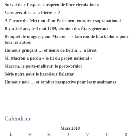
Survol de « l’espace européen de libre circulation »
Vous avez dit : « la Fierté » ?
A l’heure de l’élection d’un Parlement européen supranational
Il y a 230 ans, le 4 mai 1789, réunion des États généraux
Bouquet de muguet pour Macron – « faisceau de black bloc » pour
tous les autres
Humour grinçant … et heure de Berlin … à Brest
M. Macron a perdu « le fil du projet national »
Macron, le porte-malheur, le porte-brûlot
Série noire pour le harceleur Belattar
Humour noir … et sombre perspective pour les musulmanes
Calendrier
mars 2019
L
M
M
J
V
S
D