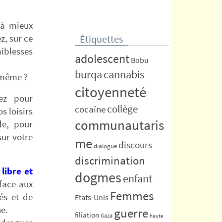
 à mieux
z, sur ce
Étiquettes
aiblesses
adolescent
Bobu
burqa
cannabis
-même ?
citoyenneté
ez pour
collège
cocaïne
s loisirs
communautaris
de, pour
sur votre
me
discours
dialogue
discrimination
libre et
dogmes
enfant
face aux
Femmes
és et de
Etats-Unis
ne.
guerre
filiation
Gaza
haute