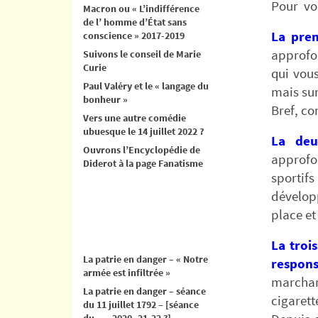
Pour vou
Macron ou « L’indifférence
de l’ homme d’État sans
La prem
conscience » 2017-2019
approfon
Suivons le conseil de Marie
Curie
qui vous
Paul Valéry et le « langage du
mais sur
bonheur »
Bref, c
Vers une autre comédie
ubuesque le 14 juillet 2022 ?
La deu
Ouvrons l’Encyclopédie de
approfon
Diderot à la page Fanatisme
sportif
développ
place et
La troi
La patrie en danger – « Notre
respons
armée est infiltrée »
marchan
La patrie en danger – séance
cigarett
du 11 juillet 1792 – [séance
du .. .. 2020- 21-22 ?]