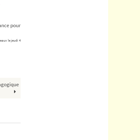
?
ance pour
eaux le jeudi 4
dagogique