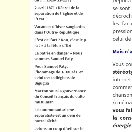
Depuis c
se sont 
2 avril 1871 : Décret de la
séparation de l’Eglise et de
décrocha
l’Etat
les fac
Vacances d’hiver sanglantes
pression
dans l’Outre-République
celui de
C’est de l’art ? Non, c’est le p-
ra : « à la fête » d’Uzi
Mais n’a
La patrie en danger – Nous
sommes Samuel Paty
Vous con
Pour Samuel Paty,
stéréoty
l’hommage de J. Jaurès, et
celui des collégiens de
interne
Biguglia
commerc
Macron sous la gouvernance
chansons
du Conseil français du culte
/cinéma/
musulman
vous fa
Le communautarisme
séparatiste est un déni de
la con
notre laïcité
énergie
Jetons un coup d’œil sur le