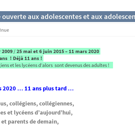
e ouverte aux adolescentes et aux adolescen
génue
r 2009
/
25 mai et 6 juin 2015
– 11 mars 2020
 ans ! Déjà 11 ans !
giens et les lycéens d’alors sont devenus des adultes !
 2020 … 11 ans plus tard …
us, collégiens, collégiennes,
es et lycéens d’aujourd’hui,
 et parents de demain,