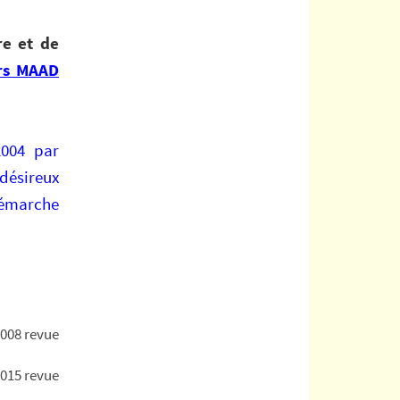
re et de
rs MAAD
2004 par
désireux
 démarche
 2008 revue
2015 revue