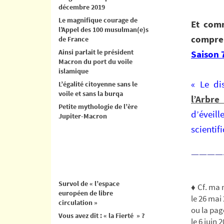
décembre 2019
Le magnifique courage de
Et comm
l’Appel des 100 musulman(e)s
compre
de France
Ainsi parlait le président
Saison
Macron du port du voile
islamique
« Le di
L’égalité citoyenne sans le
voile et sans la burqa
l’Arbr
Petite mythologie de l’ère
d’éveill
Jupiter-Macron
scientif
————
Survol de « l’espace
♦ Cf. ma
européen de libre
le 26 mai
circulation »
ou la pa
Vous avez dit : « la Fierté » ?
le 6 juin 2