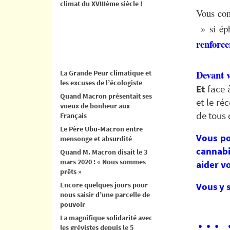
climat du XVIIIème siècle !
Vous conn
» si éph
renforce
Devant vo
La Grande Peur climatique et
les excuses de l’écologiste
Et
face 
Quand Macron présentait ses
et le ré
voeux de bonheur aux
de tous 
Français
Le Père Ubu-Macron entre
Vous po
mensonge et absurdité
cannabi
Quand M. Macron disait le 3
mars 2020 : « Nous sommes
aider vo
prêts »
Encore quelques jours pour
Vous y 
nous saisir d’une parcelle de
pouvoir
…
La magnifique solidarité avec
les grévistes depuis le 5