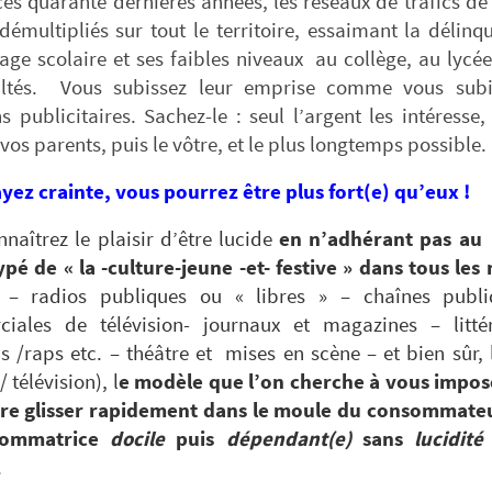
es quarante dernières années, les réseaux de trafics d
démultipliés sur tout le territoire, essaimant la délinq
ge scolaire et ses faibles niveaux au collège, au lycé
ultés. Vous subissez leur emprise comme vous subi
s publicitaires. Sachez-le : seul l’argent les intéresse
 vos parents, puis le vôtre, et le plus longtemps possible.
yez crainte, vous pourrez être plus fort(e) qu’eux !
naîtrez le plaisir d’être lucide
en n’adhérant pas au
pé de « la -culture-jeune -et- festive » dans tous les
t – radios publiques ou « libres » – chaînes publ
iales de télévision- journaux et magazines – litté
 /raps etc. – théâtre et mises en scène – et bien sûr, 
 télévision), l
e modèle que l’on cherche à vous impo
ire glisser rapidement dans le moule du consommate
sommatrice
docile
puis
dépendant(e)
sans
lucidit
.