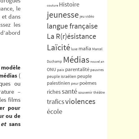
e drogues
Histoire
couture
uance, le
jeunesse
e et dans
jeu vidéo
ssez les
langue française
, d’abord
La R(r)ésistance
Laïcité
mafia
luxe
Marcel
Médias
Duchamp
nouvel an
 modèle
parentalité
ONU
paix
pauvres
 médias
(
peuple
peuple israélien
poèmes
iques ou
palestinien
peur
santé
rature –
riches
souvenir
théâtre
les films
violences
trafics
ser pour
école
ur ou de
é et
sans