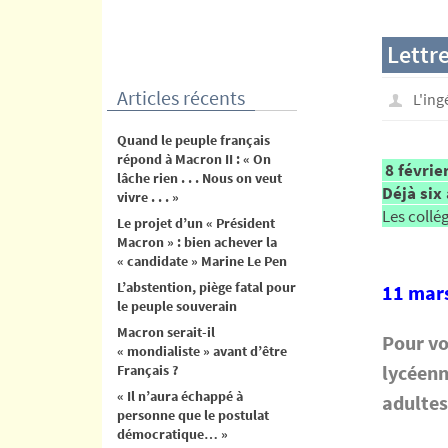
contenu
Lettr
Articles récents
L'in
Quand le peuple français
répond à Macron II : « On
8 févrie
lâche rien . . . Nous on veut
Déjà six
vivre . . . »
Les collé
Le projet d’un « Président
Macron » : bien achever la
« candidate » Marine Le Pen
L’abstention, piège fatal pour
11 mars
le peuple souverain
Macron serait-il
Pour vo
« mondialiste » avant d’être
lycéenn
Français ?
« Il n’aura échappé à
adultes
personne que le postulat
démocratique… »