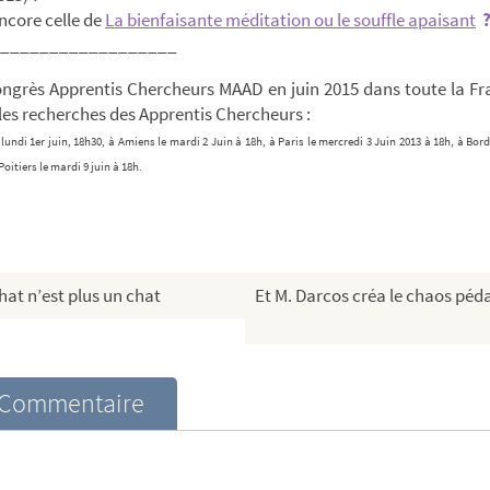
ncore celle de
La bienfaisante méditation ou le souffle apaisant
__________________
ongrès Apprentis Chercheurs MAAD en juin 2015 dans toute la Fr
 les recherches des Apprentis Chercheurs :
e lundi 1er juin, 18h30, à Amiens le mardi 2 Juin à 18h, à Paris le mercredi 3 Juin 2013 à 18h, à Bord
Poitiers le mardi 9 juin à 18h.
at n’est plus un chat
Et M. Darcos créa le chaos pé
Commentaire