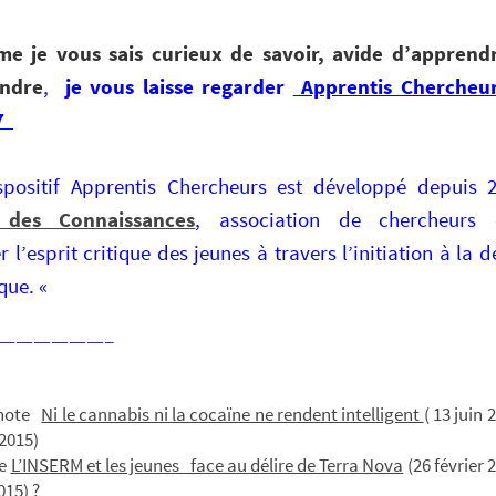
e je vous sais curieux de savoir, avide d’apprend
ndre
,
je vous laisse regarder
Apprentis Chercheu
 7
spositif Apprentis Chercheurs est développé depuis 
e des Connaissances
, association de chercheurs 
er l’esprit critique des jeunes à travers l’initiation à la
ique. «
——————–
 note
Ni le cannabis ni la cocaïne ne rendent intelligent
( 13 juin
 2015)
ge
L’INSERM et les jeunes face au délire de Terra Nova
(26 février 
015) ?