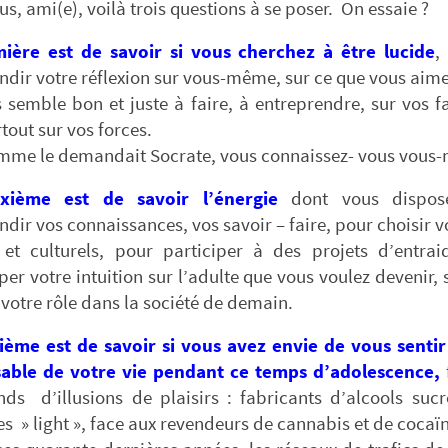
s, ami(e), voilà trois questions à se poser. On essaie ?
ière est de
savoir si vous cherchez à
être lucide
,
dir votre réflexion sur vous-même, sur ce que vous aime
 semble bon et juste à faire, à entreprendre, sur vos f
tout sur vos forces.
omme le demandait Socrate, vous connaissez- vous vous
xième est de
savoir
l’énergie
dont vous dispos
dir vos connaissances, vos savoir – faire, pour choisir vo
s et culturels, pour participer à des projets d’entrai
er votre intuition sur l’adulte que vous voulez devenir, 
 votre rôle dans la société de demain.
sième est de savoir si vous avez envie de vous sentir 
able de votre vie pendant ce temps d’adolescence,
ds d’illusions de plaisirs : fabricants d’alcools sucr
es » light », face aux revendeurs de cannabis et de cocaï