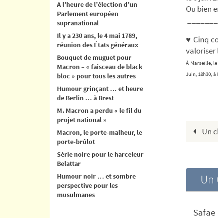
A l’heure de l’élection d’un
Ou bien e
Parlement européen
_______
supranational
Il y a 230 ans, le 4 mai 1789,
♥ Cinq c
réunion des États généraux
valoriser
Bouquet de muguet pour
À Marseille, l
Macron – « faisceau de black
Juin, 18h30, à 
bloc » pour tous les autres
Humour grinçant … et heure
de Berlin … à Brest
M. Macron a perdu « le fil du
projet national »
Un ch
Macron, le porte-malheur, le
porte-brûlot
Série noire pour le harceleur
Belattar
Humour noir … et sombre
Un 
perspective pour les
musulmanes
Safae