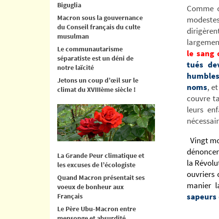
Biguglia
Comme on
Macron sous la gouvernance
modestes 
du Conseil français du culte
dirigère
musulman
largement
Le communautarisme
le sang 
séparatiste est un déni de
tués dev
notre laïcité
humbles
Jetons un coup d’œil sur le
noms
, e
climat du XVIIIème siècle !
couvre t
leurs en
nécessair
Vingt mo
dénoncent
La Grande Peur climatique et
la Révolut
les excuses de l’écologiste
ouvriers 
Quand Macron présentait ses
manier l
voeux de bonheur aux
sapeurs 
Français
Le Père Ubu-Macron entre
_______
mensonge et absurdité