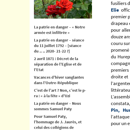
fusiliers
Elie
offic
premier p
drapeau e
La patrie en danger – « Notre
pour alle
armée est infiltrée »
douze ans,
La patrie en danger – séance
couru sur 
du 11 juillet 1792 – [séance
promené 
du .. .. 2020- 21-22 ?]
du Hurep
2 avril 1871 : Décret de la
compagni
séparation de l’Eglise et de
premiers 
l’Etat
droite et
Vacances d’hiver sanglantes
dans l’Outre-République
l’argent
littérate
C’est de l’art ? Non, c’est le p-
ra : « à la fête » d’Uzi
L’assem
constata
La patrie en danger – Nous
sommes Samuel Paty
Pin, Hu
l’attaque
Pour Samuel Paty,
l’hommage de J. Jaurès, et
pour un e
celui des collégiens de