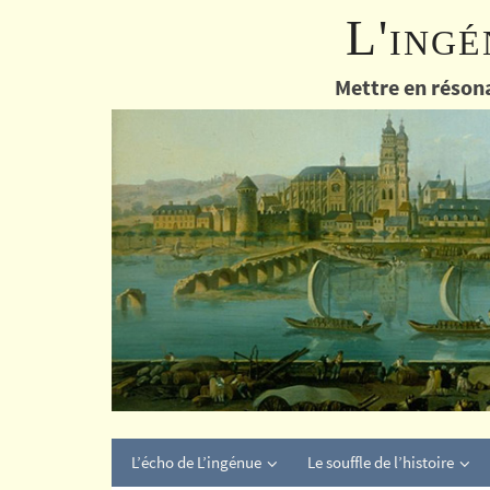
Passer
L'ingé
vers
le
Mettre en résona
contenu
Passer
L’écho de L’ingénue
Le souffle de l’histoire
vers
le