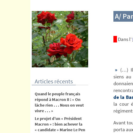
contenu
A/ Par
Dans l’
»
(…) Il
siens au
Articles récents
donnaie
rencontra
Quand le peuple français
de la Bas
répond à Macron II : « On
la cour 
lâche rien . . . Nous on veut
régiments
vivre . . . »
Le projet d’un « Président
Avant tou
Macron » : bien achever la
porta aux
« candidate » Marine Le Pen