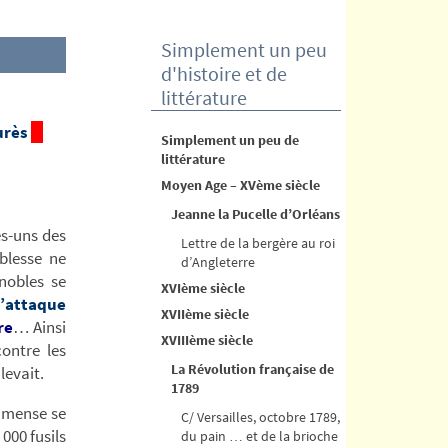
Simplement un peu
d'histoire et de
littérature
urès
Simplement un peu de
littérature
Moyen Age – XVème siècle
Jeanne la Pucelle d’Orléans
es-uns des
Lettre de la bergère au roi
blesse ne
d’Angleterre
nobles se
XVIème siècle
’attaque
XVIIème siècle
re
… Ainsi
XVIIIème siècle
ontre les
La Révolution française de
levait.
1789
immense se
C/ Versailles, octobre 1789,
000 fusils
du pain … et de la brioche