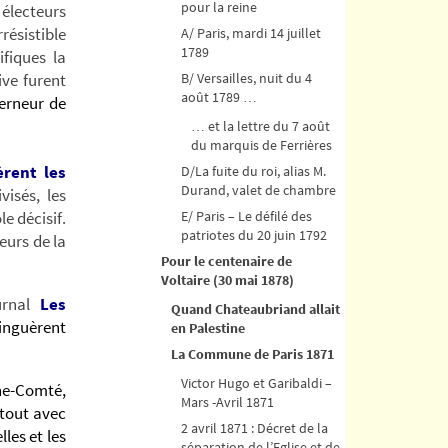
pour la reine
électeurs
rrésistible
A/ Paris, mardi 14 juillet
1789
fiques la
ive furent
B/ Versailles, nuit du 4
août 1789 …
verneur de
… et la lettre du 7 août
du marquis de Ferrières
èrent les
D/La fuite du roi, alias M.
Durand, valet de chambre
visés, les
e décisif.
E/ Paris – Le défilé des
patriotes du 20 juin 1792
ueurs de la
Pour le centenaire de
Voltaire (30 mai 1878)
urnal
Les
Quand Chateaubriand allait
tinguèrent
en Palestine
La Commune de Paris 1871
Victor Hugo et Garibaldi –
che-Comté,
Mars -Avril 1871
rtout avec
2 avril 1871 : Décret de la
les et les
séparation de l’Eglise et de