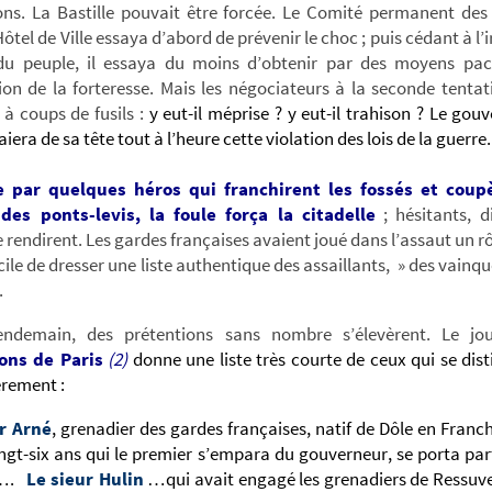
ons. La Bastille pouvait être forcée. Le Comité permanent des 
Hôtel de Ville essaya d’abord de prévenir le choc ; puis cédant à l’i
du peuple, il essaya du moins d’obtenir par des moyens paci
ion de la forteresse. Mais les négociateurs à la seconde tentat
s à coups de fusils :
y eut-il méprise ? y eut-il trahison ? Le gou
era de sa tête tout à l’heure cette violation des lois de la guerre.
 par quelques héros qui franchirent les fossés et coup
des ponts-levis, la foule força la citadelle
; hésitants, di
e rendirent. Les gardes françaises avaient joué dans l’assaut un rôl
ficile de dresser une liste authentique des assaillants, » des vainq
.
endemain, des prétentions sans nombre s’élevèrent. Le jo
ons de Paris
(2)
donne une liste très courte de ceux qui se dis
èrement :
r Arné
, grenadier des gardes françaises, natif de Dôle en Fran
ngt-six ans qui le premier s’empara du gouverneur, se porta pa
e….
Le sieur Hulin
…qui avait engagé les grenadiers de Ressuvel