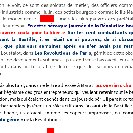
 le voit, ce sont des soldats de métier, des officiers comme
industriels comme Hulin, des petits bourgeois comme le fils Mai
nt le mouvement ;
mais les plus pauvres des prolétair
 leur devoir.
En cette héroïque journée de la Révolution bo
ouvrier coula pour
la
liberté
.
Sur les cent combattants q
ant la Bastille, il en était de si pauvres, de si obscu
, que plusieurs semaines après on n’en avait pas retr
t Loustalot, dans
Les Révolutions de Paris
, gémit de cette obs
ant de dévouements sublimes : plus de trente laissaient leurs 
fants dans un tel état de détresse que des secours immédia
es.
is plus tard, dans une lettre adressée à Marat,
les ouvriers cha
 l’égoïsme des gros entrepreneurs qui veulent retenir tout le b
ion, mais qui étaient cachés dans les jours de péril. Il paraît cert
charpentiers jouèrent un rôle actif dans l’assaut de la Bastille :
a hache, ils étaient comme les sapeurs improvisés, ou co
du génie »
de la Révolution. »
__________________