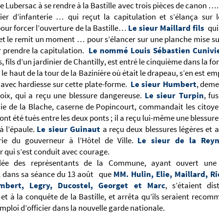
 de Lubersac à se rendre à la Bastille avec trois pièces de canon …
ier d’infanterie … qui reçut la capitulation et s’élança sur 
our forcer l’ouverture de la Bastille…
Le sieur Maillard fils
qui 
t le remit un moment … pour s’élancer sur une planche mise sur
r prendre la capitulation.
Le nommé Louis Sébastien Cunivi
 fils d’un jardinier de Chantilly, est entré le cinquième dans la fo
le haut de la tour de la Bazinière où était le drapeau, s’en est em
avec hardiesse sur cette plate-forme.
Le sieur Humbert
, deme
oix, qui a reçu une blessure dangereuse.
Le sieur Turpin
, fus
e de la Blache, caserne de Popincourt, commandait les citoyen
ont été tués entre les deux ponts ; il a reçu lui-même une blessure
 à l’épaule.
Le sieur Guinaut
a reçu deux blessures légères et 
erie du gouverneur à l’Hôtel de Ville.
Le sieur de la Reyn
ur qui s’est conduit avec courage.
blée des représentants de la Commune, ayant ouvert une 
, dans sa séance du 13 août que
MM. Hulin, Elie, Maillard, R
mbert, Legry, Ducostel, Georget et Marc
, s’étaient dis
 et à la conquête de la Bastille, et arrêta qu’ils seraient rec
mploi d’officier dans la nouvelle garde nationale.