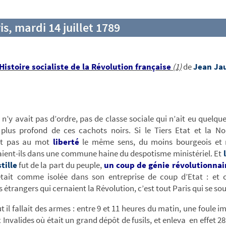
is, mardi 14 juillet 1789
Histoire socialiste de la Révolution française
(1)
de
Jean Ja
 n’y avait pas d’ordre, pas de classe sociale qui n’ait eu quelqu
 plus profond de ces cachots noirs. Si le Tiers Etat et la No
nt pas au mot
liberté
le même sens, du moins bourgeois et 
ient-ils dans une commune haine du despotisme ministériel. Et
l
tille
fut de la part du peuple,
un coup de génie révolutionnai
était comme isolée dans son entreprise de coup d’Etat : et c
 étrangers qui cernaient la Révolution, c’est tout Paris qui se sou
t il fallait des armes : entre 9 et 11 heures du matin, une foule 
 Invalides où était un grand dépôt de fusils, et enleva en effet 28 