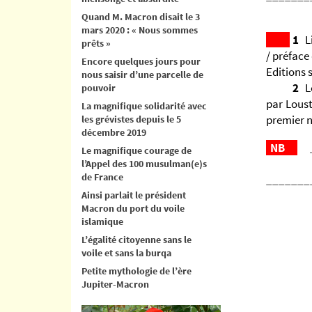
Quand M. Macron disait le 3
mars 2020 : « Nous sommes
1
L
prêts »
/ préface
Encore quelques jours pour
Editions 
nous saisir d’une parcelle de
2
L
pouvoir
par Loust
La magnifique solidarité avec
premier n
les grévistes depuis le 5
décembre 2019
NB
Le magnifique courage de
l’Appel des 100 musulman(e)s
de France
_______
Ainsi parlait le président
Macron du port du voile
islamique
L’égalité citoyenne sans le
voile et sans la burqa
Petite mythologie de l’ère
Jupiter-Macron