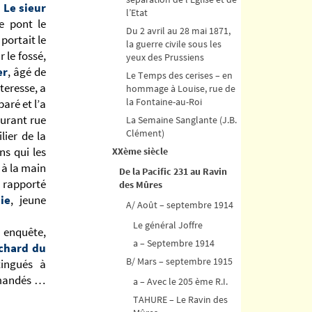
.
Le sieur
l’Etat
le pont le
Du 2 avril au 28 mai 1871,
portait le
la guerre civile sous les
 le fossé,
yeux des Prussiens
er
, âgé de
Le Temps des cerises – en
rteresse, a
hommage à Louise, rue de
la Fontaine-au-Roi
paré et l’a
urant rue
La Semaine Sanglante (J.B.
Clément)
ilier de la
s qui les
XXème siècle
 à la main
De la Pacific 231 au Ravin
a rapporté
des Mûres
ie
, jeune
A/ Août – septembre 1914
Le général Joffre
enquête,
a – Septembre 1914
ichard du
B/ Mars – septembre 1915
tingués à
ommandés …
a – Avec le 205 ème R.I.
TAHURE – Le Ravin des