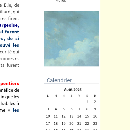
Mûres
 Elie, de
llard, qui
es firent
urgeoise,
ui furent
rs, de si
ouvé les
curité qui
femmes et
ts furent
Calendrier
rpentiers
énéfice de
août 2026
ain que les
L
M
M
J
V
S
D
1
2
 habiles à
3
4
5
6
7
8
9
mme
«
les
10
11
12
13
14
15
16
17
18
19
20
21
22
23