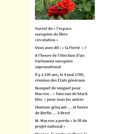
Survol de « l’espace
européen de libre
circulation »
Vous avez dit : « la Fierté » ?
A l’heure de l’élection d’un
Parlement européen
supranational
Il y a 230 ans, le 4 mai 1789,
réunion des États généraux
Bouquet de muguet pour
Macron – « faisceau de black
bloc » pour tous les autres
Humour grinçant … et heure
de Berlin … à Brest
M. Macron a perdu « le fil du
projet national »
Macron, le porte-malheur, le