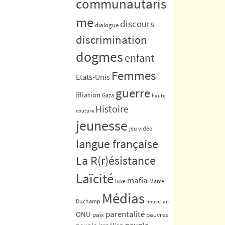
communautaris
me
discours
dialogue
discrimination
dogmes
enfant
Femmes
Etats-Unis
guerre
filiation
Gaza
haute
Histoire
couture
jeunesse
jeu vidéo
langue française
La R(r)ésistance
Laïcité
mafia
luxe
Marcel
Médias
Duchamp
nouvel an
parentalité
ONU
paix
pauvres