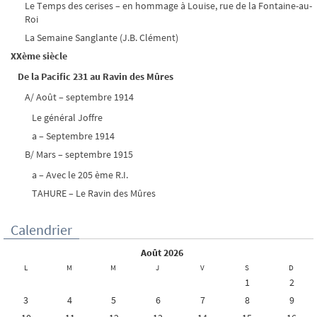
Le Temps des cerises – en hommage à Louise, rue de la Fontaine-au-
Roi
La Semaine Sanglante (J.B. Clément)
XXème siècle
De la Pacific 231 au Ravin des Mûres
A/ Août – septembre 1914
Le général Joffre
a – Septembre 1914
B/ Mars – septembre 1915
a – Avec le 205 ème R.I.
TAHURE – Le Ravin des Mûres
Calendrier
août 2026
L
M
M
J
V
S
D
1
2
3
4
5
6
7
8
9