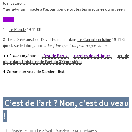
le mystère …
Y aura-t-il un miracle à l’apparition de toutes les madones du musée ?
1
Le Monde
19.11.08
2
Le préféré aussi de David Fontaine -dans
Le Canard enchaîné
19.11.08-
qui classe le film parmi »
les films que l’on peut ne pas voir « .
3
Cf.
par
L’ingénue :
C’est de l’art ?
Paroles de critiques
Jeu de
piste dans l’histoire de l’art du XXème siècle
4
Comme un veau de Damien Hirst !
__________________________________
C’est de l’art ? Non, c’est du veau
!
,
L'ingénue
Clin d'oeil
L'art depuis M. Duchamp