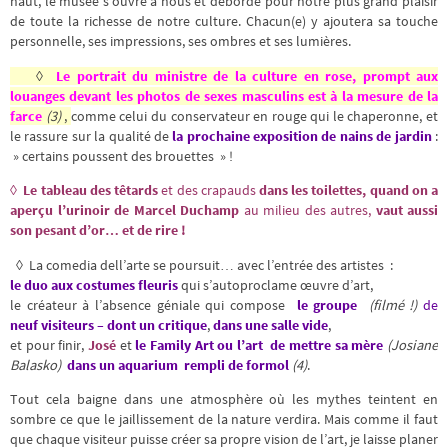
haut, le musée s’ouvre à nous et déborde pour notre plus grand plaisir
de toute la richesse de notre culture. Chacun(e) y ajoutera sa touche
personnelle, ses impressions, ses ombres et ses lumières.
◊
Le portrait du ministre de la culture en rose, prompt aux
louanges devant les photos de sexes masculins est à la mesure de la
farce
(3)
,
comme celui du conservateur en rouge qui le chaperonne, et
le rassure sur la qualité de
la prochaine exposition de nains de jardin
:
» certains poussent des brouettes » !
◊ Le tableau des têtards
et des crapauds
dans les toilettes, quand on a
aperçu l’urinoir de Marcel Duchamp
au milieu des autres,
vaut aussi
son pesant d’or… et de rire !
◊
La comedia dell’arte se poursuit… avec l’entrée des artistes :
le duo aux costumes fleuris
qui s’autoproclame œuvre d’art,
le créateur à l’absence géniale qui compose
le groupe
(filmé !)
de
neuf visiteurs – dont un critique
,
dans une salle vide
,
et pour finir,
José
et
le Family Art ou l’art de mettre sa mère
(Josiane
Balasko)
dans un aquarium rempli de formol
(4)
.
Tout cela baigne dans une atmosphère où les mythes teintent en
sombre ce que le jaillissement de la nature verdira. Mais comme il faut
que chaque visiteur puisse créer sa propre vision de l’art, je laisse planer