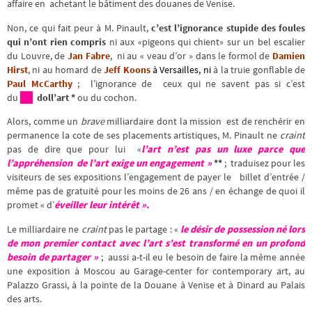
affaire en achetant le bâtiment des douanes de Venise.
Non, ce qui fait peur à M. Pinault,
c’est l’ignorance stupide des foules
qui n’ont rien compris
ni aux «pigeons qui chient» sur un bel escalier
du Louvre, de
Jan Fabre
, ni au « veau d’or » dans le formol de
Damien
Hirst
, ni au homard de
Jeff Koons
à Versailles, ni
à la truie gonflable de
Paul McCarthy
; l’ignorance de ceux qui ne savent pas si c’est
du
doll’art *
ou du cochon.
Alors, comme un
brave
milliardaire dont la mission est de renchérir en
permanence la cote de ses placements artistiques, M. Pinault ne
craint
pas de dire que pour lui «
l’art n’est pas un luxe parce que
l’appréhension de l’art exige un engagement »
**
; traduisez pour les
visiteurs de ses expositions l’engagement de payer le billet d’entrée /
même pas de gratuité pour les moins de 26 ans / en échange de quoi il
promet « d’
éveiller leur intérêt ».
Le milliardaire ne
craint
pas le partage : «
le désir de possession né lors
de mon premier contact avec l’art s’est transformé en un profond
besoin de partager »
; aussi a-t-il eu le besoin de faire la même année
une exposition à Moscou au Garage-center
for contemporary art, au
Palazzo Grassi, à la pointe de la Douane à Venise et à Dinard au Palais
des arts.