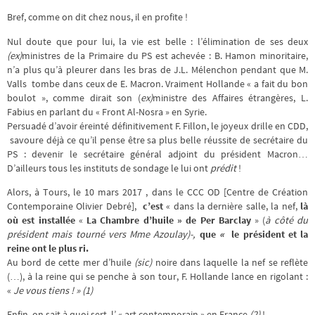
Bref, comme on dit chez nous, il en profite !
Nul doute que pour lui, la vie est belle : l’élimination de ses deux
(ex)
ministres de la Primaire du PS est achevée : B. Hamon minoritaire,
n’a plus qu’à pleurer dans les bras de J.L. Mélenchon pendant que M.
Valls tombe dans ceux de E. Macron. Vraiment Hollande « a fait du bon
boulot », comme dirait son (
ex)
ministre des Affaires étrangères, L.
Fabius en parlant du « Front Al-Nosra » en Syrie.
Persuadé d’avoir éreinté définitivement F. Fillon, le joyeux drille en CDD,
savoure déjà ce qu’il pense être sa plus belle réussite de secrétaire du
PS : devenir le secrétaire général adjoint du président Macron…
D’ailleurs tous les instituts de sondage le lui ont
prédit
!
Alors, à Tours, le 10 mars 2017 , dans le CCC OD [Centre de Création
Contemporaine Olivier Debré],
c’est
« dans la dernière salle, la nef,
là
où est installée
«
La Chambre d’huile » de Per Barclay
» (
à côté du
président mais tourné vers Mme Azoulay)-,
que
«
le président et la
reine ont le plus ri.
Au bord de cette mer d’huile
(sic)
noire dans laquelle la nef se reflète
(…), à la reine qui se penche à son tour, F. Hollande lance en rigolant :
«
Je vous tiens ! »
(1)
Enfin, on sait à quoi sert l’ « art contemporain » en France
(2)
!