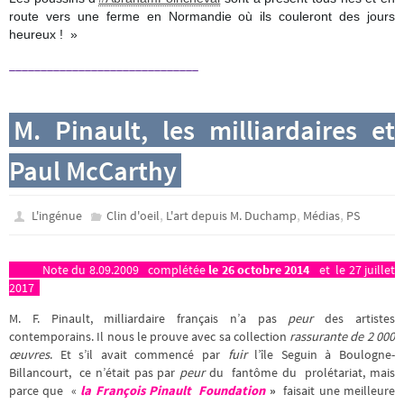
route vers une ferme en Normandie où ils couleront des jours
heureux ! »
______________________________
M. Pinault, les milliardaires et
Paul McCarthy
,
,
,
L'ingénue
Clin d'oeil
L'art depuis M. Duchamp
Médias
PS
Note du 8.09.2009
complétée
le 26 octobre 2014
et le 27 juillet
2017
M. F. Pinault, milliardaire français n’a pas
peur
des artistes
contemporains. Il nous le prouve avec sa collection
rassurante de 2 000
œuvres
. Et s’il avait commencé par
fuir
l’île Seguin à Boulogne-
Billancourt, ce n’était pas par
peur
du fantôme du prolétariat, mais
parce que «
la François Pinault Foundation
»
faisait une meilleure