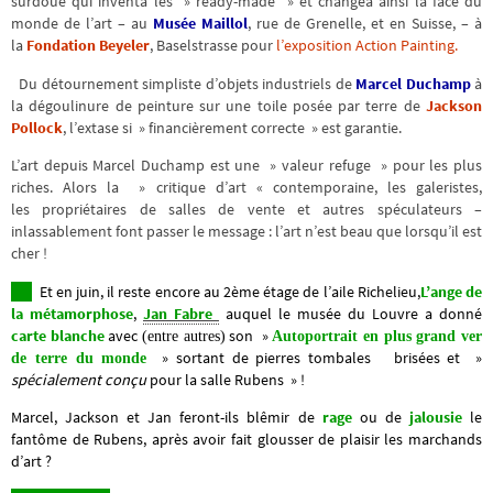
surdoué qui inventa les » ready-made » et changea ainsi la face du
monde de l’art – au
Musée Maillol
, rue de Grenelle, et en Suisse, – à
la
Fondation Beyeler
, Baselstrasse pour
l’exposition Action Painting.
Du détournement simpliste d’objets industriels de
Marcel Duchamp
à
la dégoulinure de peinture sur une toile posée par terre de
Jackson
Pollock
, l’extase si » financièrement correcte » est garantie.
L’art depuis Marcel Duchamp est une » valeur refuge » pour les plus
riches. Alors la » critique d’art « contemporaine, les galeristes,
les propriétaires de salles de vente et autres spéculateurs –
inlassablement font passer le message : l’art n’est beau que lorsqu’il est
cher !
Et en juin, il reste encore au 2ème étage de l’aile Richelieu,
L’ange de
la métamorphose
,
Jan Fabre
auquel le musée du Louvre a donné
carte blanche
avec
s
on »
(entre autres)
Autoportrait en plus grand ver
» sortant de pierres tombales brisées et »
de terre du monde
spécialement conçu
pour la salle Rubens » !
Marcel, Jackson et Jan feront-ils
blêmir de
rage
ou de
jalousie
le
fantôme de Rubens, après avoir fait glousser de plaisir les marchands
d’art ?