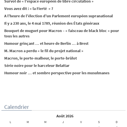
Survol de « l’espace européen de libre circulation »
Vous avez dit : « la Fierté » ?
A l’heure de l’élection d’un Parlement européen supranational
Il y a 230 ans, le 4 mai 1789, réunion des États généraux
Bouquet de muguet pour Macron – « faisceau de black bloc » pour
tous les autres
Humour grinçant … et heure de Berlin … à Brest
M. Macron a perdu « le fil du projet national »
Macron, le porte-malheur, le porte-brûlot
Série noire pour le harceleur Belattar
Humour noir … et sombre perspective pour les musulmanes
Calendrier
août 2026
L
M
M
J
V
S
D