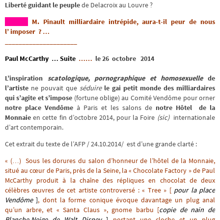
Liberté guidant le peuple
de Delacroix au Louvre ?
M. Pinault milliardaire intrépide, aura-t-il peur de nous
l’ imposer ? …
_____________________
Paul McCarthy … Suite
……
le 26 octobre 2014
L’inspiration
scatologique, pornographique et homosexuelle
de
l’artiste
ne pouvait que
séduire
le gai petit monde des milliardaires
qui s’agite et s’impose
(fortune oblige) au Comité Vendôme pour orner
notre place Vendôme
à Paris et les salons de
notre Hôtel de la
Monnaie
en cette fin d’octobre 2014, pour la Foire
(sic)
internationale
d’art contemporain.
Cet extrait du texte de l’AFP / 24.10.2014/ est d’une grande clarté :
« (…) Sous les dorures du salon d’honneur de l’hôtel de la Monnaie,
situé au cœur de Paris, près de la Seine, la « Chocolate Factory » de Paul
McCarthy produit à la chaîne des répliques en chocolat de deux
célèbres œuvres de cet artiste controversé : « Tree » [
pour la place
Vendôme
]
, dont la forme conique évoque davantage un plug anal
qu’un arbre, et « Santa Claus », gnome barbu [
copie de nain de
Blanche-Neige de Walt Disney
]
portant une cloche et un plug