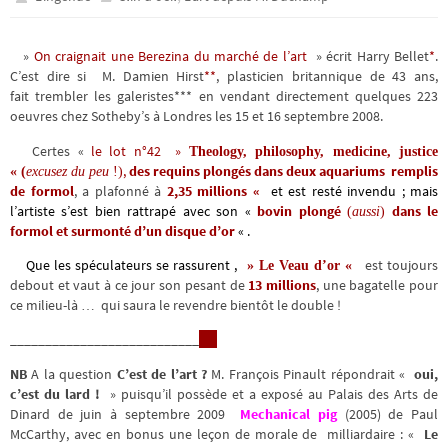
»
On craignait une Berezina du marché de l’art
» écrit Harry Bellet
*
.
C’est dire si M. Damien Hirst
**
, plasticien britannique de 43 ans,
fait trembler les galeristes*** en vendant directement quelques 223
oeuvres chez Sotheby’s à Londres les 15 et 16 septembre 2008.
Certes «
le lot n°42 »
Theology, philosophy, medicine, justice
,
des requins plongés dans deux aquariums
remplis
« (
excusez du peu
!)
de formol
, a plafonné à
2,35 millions «
et est resté invendu
; mais
l’artiste s’est bien rattrapé avec son «
bovin plongé
dans le
(
aussi
)
formol et surmonté d’un disque d’or
« .
Que les spéculateurs se rassurent ,
est toujours
» Le Veau d’or «
debout et vaut à ce jour son pesant de
13 millions
, une bagatelle pour
ce milieu-là … qui saura le revendre bientôt le double !
___________________________
NB
A la question
C’est de l’art ?
M. François Pinault répondrait «
oui,
c’est du lard !
» puisqu’il possède et a exposé au Palais des Arts de
Dinard de juin à septembre 2009
Mechanical pig
(2005) de Paul
McCarthy, avec en bonus une leçon de morale de milliardaire : «
Le