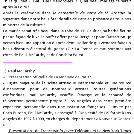
♥ Et qui sait ? Gai ! Gai ! Marions-les ! Quel beau mariage ce serait
après la Foire !
Après la cérémonie dans
la cathédrale de verre de M. Arnault,
la
signature dans notre bel Hôtel de Ville de Paris en présence de tous nos
ministres de la culture !
La mariée serait très beau dans la robe de J.P. Gaultier, sa barbe fleurie
par un figaro de luxe, le buffet offert par M. Bergé et pour l’attraction, je
verrais bien une apparition du président Hollande qui viendrait faire un
beau discours électoral du genre (2) : La France et moi sommes aux
côtés de Paul McCarthy et de Conchita Wurst.
_________________________________
1)
Paul McCarthy
–
Présentation officielle de La Monnaie de Paris
:
«
Figure majeure de la scène artistique internationale et une source
d’inspiration pour de nombreux artistes, toutes générations
confondues, Paul McCarthy insuffle l’énergie et la capacité de
réinvention permanente propre à Los Angeles dans cette première
exposition personnelle dans une institution française.(…) Invité par
Chris Burden, Paul McCarthy a enseigné à l’Université de Californie à Los
Angeles de 1992 à 1999, en charges du département « Nouveaux Genres.
»
–
Présentation de Francetvinfo /avec Télérama et Le New York Times