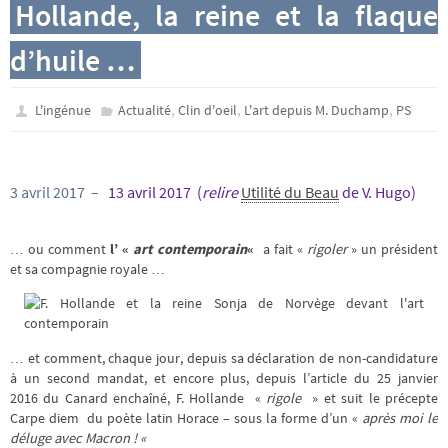
Hollande, la reine et la flaque
d’huile …
,
,
,
L'ingénue
Actualité
Clin d'oeil
L'art depuis M. Duchamp
PS
3 avril 2017 –
13 avril 2017 (
relire
Utilité du Beau
de
V. Hugo
)
… ou comment
l’ «
art contemporain
«
a fait «
rigoler
» un président
et sa compagnie royale …
… et comment, chaque jour, depuis sa déclaration de non-candidature
à un second mandat, et encore plus, depuis l’article du 25 janvier
2016 du Canard enchaîné, F. Hollande «
rigole
» et suit le précepte
Carpe diem du poète latin Horace – sous la forme d’un «
après moi le
déluge avec Macron ! «