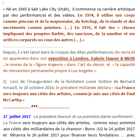
:
« Né en 1945 à Salt Lake City (Utah), il commence sa carrière artistique
par des
performances
et des vidéos.
En 1974, il utilise son corps
comme pinceau et de la mayonnaise, du ketchup, de la viande et des
excréments comme peinture. (…) En 1976, il fait des « choses
impliquant des poupées Barbie, des saucisses, de la vaseline et ses
orifices corporels ou ceux des autres (…).»
……………………………………
Depuis, il s’est lancé dans le croquis des dites
performances
.
On verra et
on appréciera dans son
exposition à Londres, Galerie Hauser & Wirth
, le niveau de la « figure majeure » dans l’art du dessin et « la capacité
de réinvention permanente propre à Los Angeles ».
2) Lors de l’inauguration de la fondation Louis Vuitton de Bernard
Arnault, le 20 octobre 2014,
le président Hollande déclara :
«La France
sera toujours aux côtés des artistes, comme je suis aux côtés de Paul
McCarthy.»
_____________♦♦♦_______________
27 juillet 2017
Le président Macron et
sa première dame
confirment :
La France
sera toujours aux côtés des artistes, comme
nous sommes
aux côtés des milliardaires
de la chanson : Bono /U2 le 24 juillet 2017
et Rihanna le 26 juillet 2017 pour financer leurs fondations … avec