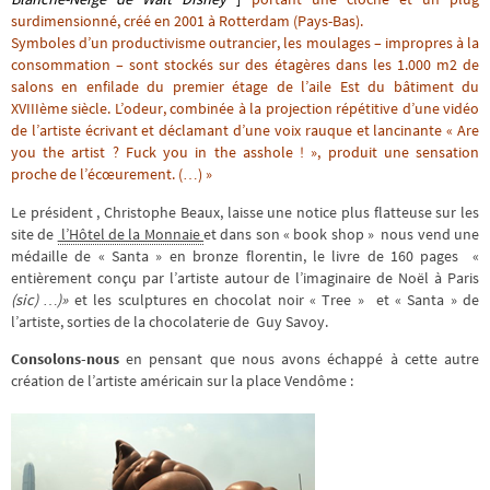
surdimensionné, créé en 2001 à Rotterdam (Pays-Bas).
Symboles d’un productivisme outrancier, les moulages – impropres à la
consommation – sont stockés sur des étagères dans les 1.000 m2 de
salons en enfilade du premier étage de l’aile Est du bâtiment du
XVIIIème siècle. L’odeur, combinée à la projection répétitive d’une vidéo
de l’artiste écrivant et déclamant d’une voix rauque et lancinante « Are
you the artist ? Fuck you in the asshole ! », produit une sensation
proche de l’écœurement. (…) »
Le président , Christophe Beaux, laisse une notice plus flatteuse sur les
site de
l’Hôtel de la Monnaie
et dans son « book shop » nous vend une
médaille de « Santa » en bronze florentin, le livre de 160 pages «
entièrement conçu par l’artiste autour de l’imaginaire de Noël à Paris
(
sic)
…)»
et les sculptures en chocolat noir « Tree » et « Santa » de
l’artiste, sorties de la chocolaterie de Guy Savoy.
Consolons-nous
en pensant que nous avons échappé à cette autre
création de l’artiste américain sur la place Vendôme :