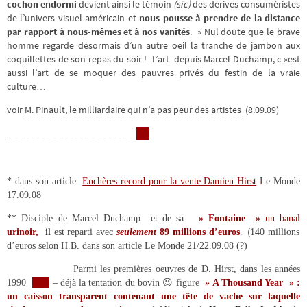
cochon endormi
devient ainsi le témoin
(sic)
des dérives consuméristes
de l’univers visuel américain et
nous pousse à prendre de la distance
par rapport à nous-mêmes et à nos vanités
. » Nul doute que le brave
homme regarde désormais d’un autre oeil la tranche de jambon aux
coquillettes de son repas du soir ! L’art depuis Marcel Duchamp, c »est
aussi l’art de se moquer des pauvres privés du festin de la vraie
culture…
voir
M. Pinault, le milliardaire qui n’a pas peur des artistes
(8.09.09)
___________________________
* dans son article
Enchères record pour la vente Damien Hirst
Le Monde
17.09.08
** Disciple de Marcel Duchamp et de sa
» Fontaine »
un
banal
(
urinoir,
il
est reparti avec
seulement
89 millions d’euros
.
140 millions
d’euros selon H.B. dans son article Le Monde 21/22.09.08 (?)
Parmi les premières oeuvres de D. Hirst, dans les années
1990
– déjà la tentation du bovin 😉 figure
» A Thousand Year » :
un caisson transparent contenant une tête de vache sur laquelle