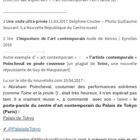
_____________________________
1
Une visite ultra-privée
11.03.2017 Delphine Coutier – Photo Guillaume
Souvant /La Nouvelle République du Centre-ouest
2 lire
L’Imposture de l’art contemporain
Aude de Kerros / Eyrolles
2016
………………………..
Autre exemple d’ « art contemporain » :
» l’artiste contemporain »
Poincheval en poule couveuse
[un plagiat de
Toine,
une nouvelle
réjouissante de Guy de Maupassant]
Lu sur le site du nouvelobs.com 20.04.2017 :
« Abraham Poincheval, coutumier des performances extrêmes
(comme Toine et la poule !)
, était très heureux, il n’en espérait pas
« tweet »
le
tant. Il a vraiment réussi », a commenté avec son
porte-parole du centre d’art contemporain du Palais de Tokyo
(Paris) :
Palais de Tokyo
✔
@PalaisdeTokyo
Les poussins d’
#AbrahamPoincheval
sont à présent tous nés et en