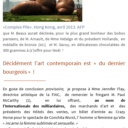
«Complex Pile». Hong Kong, avril 2013. AFP
que M. Beaux aurait déclinée, pour le plus grand bonheur des bobos
parisiens, de M. Arnault, de Mme Hidalgo et du président Hollande, en
médaille de bronze
(sic),
et M. Savoy, en délicatesses chocolatées de
300 grammes à (s’)offrir pour Noël !
Décidément l’art contemporain est « du dernier
bourgeois » !
_____________________
En guise de conclusion
provisoire,
je propose à Mme Jennifer Flay,
directrice artistique de la FIAC, de remercier le fringant M. Paul
McCarthy (1), en lui offrant,
au nom de
l’Internationale des milliardaires,
des marchands d’art et des
présidents des Hôtels des ventes, un billet d’entrée au Crazy
Horse pour le spectacle de Conchita Wurst, l’ homme si féminine qu’elle
«
incarne la femme sublimée et sensuelle. »