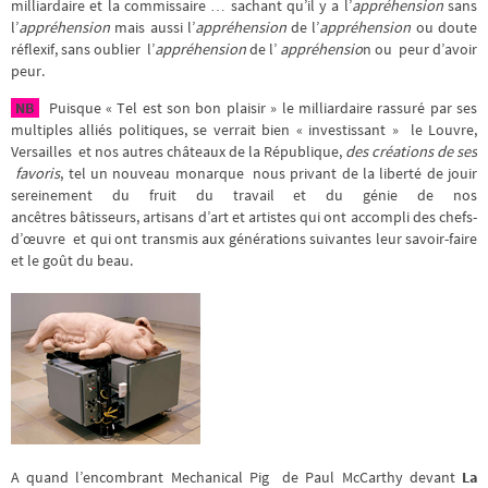
milliardaire et la commissaire … sachant qu’il y a l’
appréhension
sans
l’
appréhension
mais aussi l’
appréhension
de l’
appréhension
ou doute
réflexif, sans oublier l’
appréhension
de l’
appréhensio
n ou peur d’avoir
peur.
NB
Puisque « Tel est son bon plaisir » le milliardaire rassuré par ses
multiples alliés politiques, se verrait bien « investissant » le Louvre,
Versailles et nos autres châteaux de la République,
des créations de ses
favoris
, tel un nouveau monarque nous privant de la liberté de jouir
sereinement du fruit du travail et du génie de nos
ancêtres bâtisseurs, artisans d’art et artistes qui ont accompli des chefs-
d’œuvre et qui ont transmis aux générations suivantes leur savoir-faire
et le goût du beau.
A quand l’encombrant Mechanical Pig de Paul McCarthy devant
La