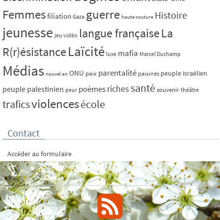
Femmes
guerre
Histoire
filiation
Gaza
haute couture
jeunesse
La
langue française
jeu vidéo
Laïcité
R(r)ésistance
mafia
luxe
Marcel Duchamp
Médias
parentalité
ONU
peuple israélien
paix
pauvres
nouvel an
santé
riches
poèmes
peuple palestinien
souvenir
peur
théâtre
violences
trafics
école
Contact
Accéder au formulaire
RSS