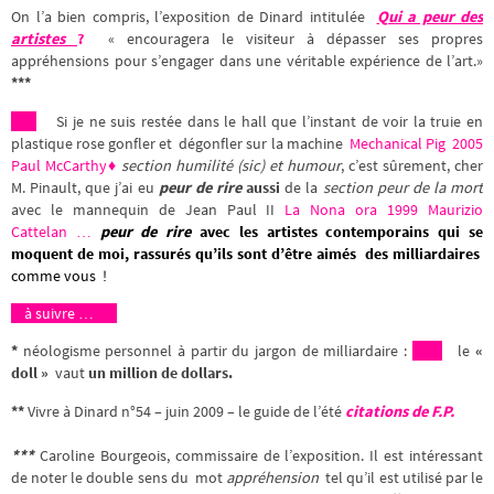
On l’a bien compris, l’exposition de Dinard intitulée
Qui a peur des
artistes
?
« encouragera le visiteur à dépasser ses propres
appréhensions pour s’engager dans une véritable expérience de l’art.»
***
Si je ne suis restée dans le hall que l’instant de voir la truie en
plastique rose gonfler et dégonfler sur la machine
Mechanical Pig 2005
Paul McCarthy♦
section humilité (sic) et humour
, c’est sûrement, cher
M. Pinault, que j’ai eu
peur de rire
aussi
de la
section peur de la mort
avec le mannequin de Jean Paul II
La Nona ora 1999 Maurizio
Cattelan …
peur de rire
avec les artistes contemporains
qui se
moquent de moi,
rassurés qu’ils sont d’être aimés des milliardaires
comme vous !
à suivre …
*
néologisme personnel à partir du jargon de milliardaire :
le
«
doll »
vaut
un million de dollars.
**
Vivre à Dinard n°54 – juin 2009 – le guide de l’été
citations de F.P.
***
Caroline Bourgeois, commissaire de l’exposition. Il est intéressant
de noter le double sens du mot
appréhension
tel qu’il est utilisé par le