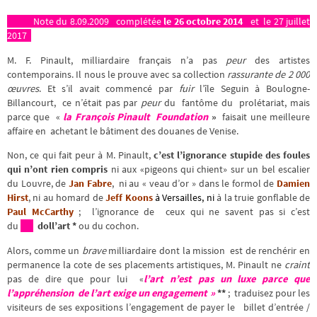
Note du 8.09.2009
complétée
le 26 octobre 2014
et le 27 juillet
2017
M. F. Pinault, milliardaire français n’a pas
peur
des artistes
contemporains. Il nous le prouve avec sa collection
rassurante de 2 000
œuvres
. Et s’il avait commencé par
fuir
l’île Seguin à Boulogne-
Billancourt, ce n’était pas par
peur
du fantôme du prolétariat, mais
parce que «
la François Pinault Foundation
»
faisait une meilleure
affaire en achetant le bâtiment des douanes de Venise.
Non, ce qui fait peur à M. Pinault,
c’est l’ignorance stupide des foules
qui n’ont rien compris
ni aux «pigeons qui chient» sur un bel escalier
du Louvre, de
Jan Fabre
, ni au « veau d’or » dans le formol de
Damien
Hirst
, ni au homard de
Jeff Koons
à Versailles, ni
à la truie gonflable de
Paul McCarthy
; l’ignorance de ceux qui ne savent pas si c’est
du
doll’art *
ou du cochon.
Alors, comme un
brave
milliardaire dont la mission est de renchérir en
permanence la cote de ses placements artistiques, M. Pinault ne
craint
pas de dire que pour lui «
l’art n’est pas un luxe parce que
l’appréhension de l’art exige un engagement »
**
; traduisez pour les
visiteurs de ses expositions l’engagement de payer le billet d’entrée /