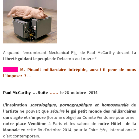
A quand l’encombrant Mechanical Pig de Paul McCarthy devant
La
Liberté guidant le peuple
de Delacroix au Louvre ?
M. Pinault milliardaire intrépide, aura-t-il peur de nous
l’ imposer ? …
_____________________
Paul McCarthy … Suite
……
le 26 octobre 2014
L’inspiration
scatologique, pornographique et homosexuelle
de
l’artiste
ne pouvait que
séduire
le gai petit monde des milliardaires
qui s’agite et s’impose
(fortune oblige) au Comité Vendôme pour orner
notre place Vendôme
à Paris et les salons de
notre Hôtel de la
Monnaie
en cette fin d’octobre 2014, pour la Foire
(sic)
internationale
d’art contemporain.