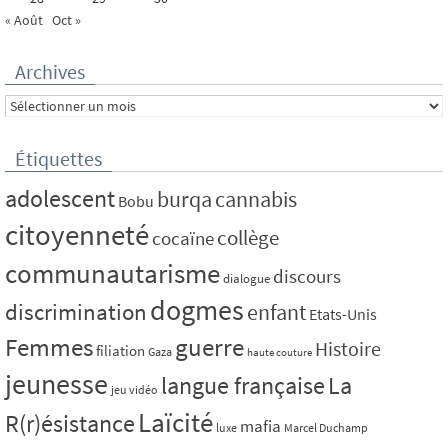
« Août
Oct »
Archives
Archives
Étiquettes
adolescent
burqa
cannabis
Bobu
citoyenneté
collège
cocaïne
communautarisme
discours
dialogue
dogmes
discrimination
enfant
Etats-Unis
Femmes
guerre
Histoire
filiation
Gaza
haute couture
jeunesse
La
langue française
jeu vidéo
Laïcité
R(r)ésistance
mafia
luxe
Marcel Duchamp