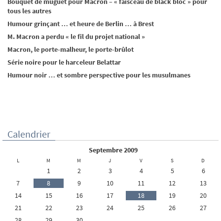
Bouquet de muguet pour Macron – « faisceau de black bloc » pour
tous les autres
Humour grinçant … et heure de Berlin … à Brest
M. Macron a perdu « le fil du projet national »
Macron, le porte-malheur, le porte-brûlot
Série noire pour le harceleur Belattar
Humour noir … et sombre perspective pour les musulmanes
Calendrier
septembre 2009
L
M
M
J
V
S
D
1
2
3
4
5
6
7
8
9
10
11
12
13
14
15
16
17
18
19
20
21
22
23
24
25
26
27
28
29
30