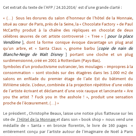
Cet extrait du texte de l’AFP / 24.10.2014/ est d’une grande clarté :
« (…) Sous les dorures du salon d’honneur de l’hôtel de la Monnaie,
situé au cœur de Paris, près de la Seine, la « Chocolate Factory » de Paul
McCarthy produit à la chaîne des répliques en chocolat de deux
célèbres œuvres de cet artiste controversé : « Tree » [
pour la place
Vendôme
]
, dont la forme conique évoque davantage un plug anal
qu’un arbre, et « Santa Claus », gnome barbu [
copie de nain de
Blanche-Neige de Walt Disney
]
portant une cloche et un plug
surdimensionné, créé en 2001 à Rotterdam (Pays-Bas).
Symboles d’un productivisme outrancier, les moulages – impropres à la
consommation – sont stockés sur des étagères dans les 1.000 m2 de
salons en enfilade du premier étage de l’aile Est du bâtiment du
XVIIIème siècle. L’odeur, combinée à la projection répétitive d’une vidéo
de l’artiste écrivant et déclamant d’une voix rauque et lancinante « Are
you the artist ? Fuck you in the asshole ! », produit une sensation
proche de l’écœurement. (…) »
Le président , Christophe Beaux, laisse une notice plus flatteuse sur les
site de
l’Hôtel de la Monnaie
et dans son « book shop » nous vend une
médaille de « Santa » en bronze florentin, le livre de 160 pages «
entièrement conçu par l’artiste autour de l’imaginaire de Noël à Paris