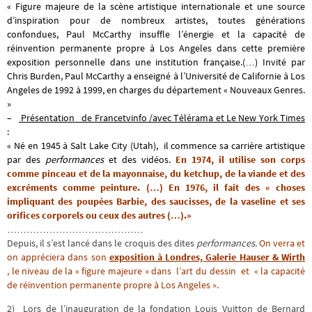
«
Figure majeure de la scène artistique internationale et une source
d’inspiration pour de nombreux artistes, toutes générations
confondues, Paul McCarthy insuffle l’énergie et la capacité de
réinvention permanente propre à Los Angeles dans cette première
exposition personnelle dans une institution française.(…) Invité par
Chris Burden, Paul McCarthy a enseigné à l’Université de Californie à Los
Angeles de 1992 à 1999, en charges du département « Nouveaux Genres.
»
–
Présentation de Francetvinfo /avec Télérama et Le New York Times
:
« Né en 1945 à Salt Lake City (Utah), il commence sa carrière artistique
par des
performances
et des vidéos.
En 1974, il utilise son corps
comme pinceau et de la mayonnaise, du ketchup, de la viande et des
excréments comme peinture. (…) En 1976, il fait des « choses
impliquant des poupées Barbie, des saucisses, de la vaseline et ses
orifices corporels ou ceux des autres (…).»
……………………………………
Depuis, il s’est lancé dans le croquis des dites
performances
.
On verra et
on appréciera dans son
exposition à Londres, Galerie Hauser & Wirth
, le niveau de la « figure majeure » dans l’art du dessin et « la capacité
de réinvention permanente propre à Los Angeles ».
2) Lors de l’inauguration de la fondation Louis Vuitton de Bernard