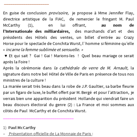
_____________________
En guise de conclusion
provisoire,
je propose à Mme Jennifer Flay,
directrice artistique de la FIAC, de remercier le fringant M. Paul
McCarthy (1), en lui offrant,
au nom de
l’Internationale des milliardaires,
des marchands d’art et des
présidents des Hôtels des ventes, un billet d’entrée au Crazy
Horse pour le spectacle de Conchita Wurst, l’ homme si féminine qu’elle
«
incarne la femme sublimée et sensuelle. »
♥ Et qui sait ? Gai ! Gai ! Marions-les ! Quel beau mariage ce serait
après la Foire !
Après la cérémonie dans
la cathédrale de verre de M. Arnault,
la
signature dans notre bel Hôtel de Ville de Paris en présence de tous nos
ministres de la culture !
La mariée serait très beau dans la robe de J.P. Gaultier, sa barbe fleurie
par un figaro de luxe, le buffet offert par M. Bergé et pour l’attraction, je
verrais bien une apparition du président Hollande qui viendrait faire un
beau discours électoral du genre (2) : La France et moi sommes aux
côtés de Paul McCarthy et de Conchita Wurst.
_________________________________
1)
Paul McCarthy
–
Présentation officielle de La Monnaie de Paris
: