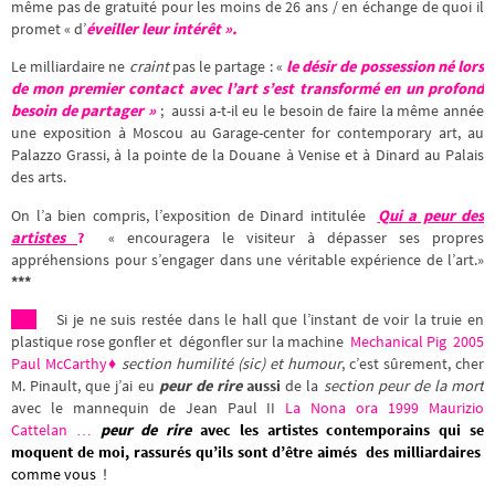
même pas de gratuité pour les moins de 26 ans / en échange de quoi il
promet « d’
éveiller leur intérêt ».
Le milliardaire ne
craint
pas le partage : «
le désir de possession né lors
de mon premier contact avec l’art s’est transformé en un profond
besoin de partager »
; aussi a-t-il eu le besoin de faire la même année
une exposition à Moscou au Garage-center
for contemporary art, au
Palazzo Grassi, à la pointe de la Douane à Venise et à Dinard au Palais
des arts.
On l’a bien compris, l’exposition de Dinard intitulée
Qui a peur des
artistes
?
« encouragera le visiteur à dépasser ses propres
appréhensions pour s’engager dans une véritable expérience de l’art.»
***
Si je ne suis restée dans le hall que l’instant de voir la truie en
plastique rose gonfler et dégonfler sur la machine
Mechanical Pig 2005
Paul McCarthy♦
section humilité (sic) et humour
, c’est sûrement, cher
M. Pinault, que j’ai eu
peur de rire
aussi
de la
section peur de la mort
avec le mannequin de Jean Paul II
La Nona ora 1999 Maurizio
Cattelan …
peur de rire
avec les artistes contemporains
qui se
moquent de moi,
rassurés qu’ils sont d’être aimés des milliardaires
comme vous !