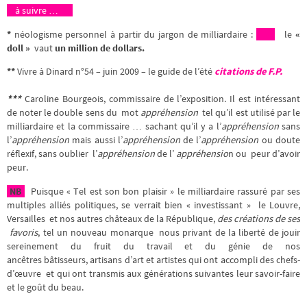
à suivre …
*
néologisme personnel à partir du jargon de milliardaire :
le
«
doll »
vaut
un million de dollars.
**
Vivre à Dinard n°54 – juin 2009 – le guide de l’été
citations de F.P.
***
Caroline Bourgeois, commissaire de l’exposition. Il est intéressant
de noter le double sens du mot
appréhension
tel qu’il est utilisé par le
milliardaire et la commissaire … sachant qu’il y a l’
appréhension
sans
l’
appréhension
mais aussi l’
appréhension
de l’
appréhension
ou doute
réflexif, sans oublier l’
appréhension
de l’
appréhensio
n ou peur d’avoir
peur.
NB
Puisque « Tel est son bon plaisir » le milliardaire rassuré par ses
multiples alliés politiques, se verrait bien « investissant » le Louvre,
Versailles et nos autres châteaux de la République,
des créations de ses
favoris
, tel un nouveau monarque nous privant de la liberté de jouir
sereinement du fruit du travail et du génie de nos
ancêtres bâtisseurs, artisans d’art et artistes qui ont accompli des chefs-
d’œuvre et qui ont transmis aux générations suivantes leur savoir-faire
et le goût du beau.