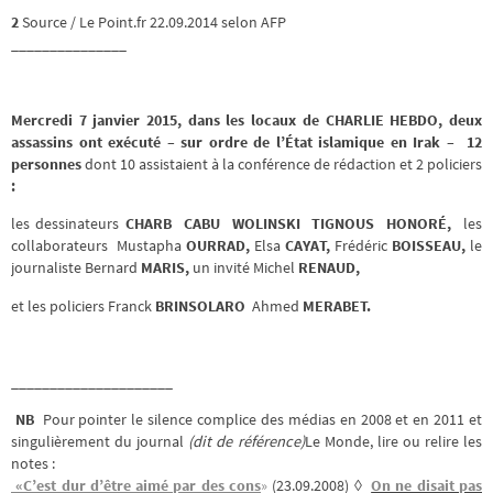
2
Source / Le Point.fr 22.09.2014 selon AFP
_______________
Mercredi 7 janvier 2015, dans les locaux de CHARLIE HEBDO, deux
assassins
ont exécuté – sur ordre de l’État islamique en Irak
–
12
personnes
dont 10 assistaient à la conférence de rédaction et 2 policiers
:
les dessinateurs
CHARB
CABU
WOLINSKI
TIGNOUS HONORÉ,
les
collaborateurs Mustapha
OURRAD,
Elsa
CAYAT
,
Frédéric
BOISSEAU,
le
journaliste Bernard
MARIS,
un invité Michel
RENAUD,
et les policiers Franck
BRINSOLARO
Ahmed
MERABET.
_____________________
NB
Pour pointer le silence complice des médias en 2008 et en 2011 et
singulièrement du journal
(dit de référence)
Le Monde, lire ou relire les
notes :
«C’est dur d’être aimé par des cons
»
(23.09.2008) ◊
On ne disait pas