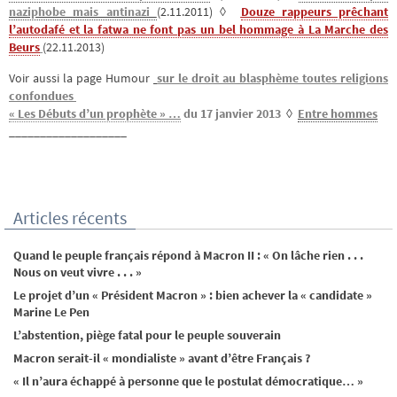
naziphobe mais antinazi
(2.11.2011) ◊
Douze rappeurs prêchant
l’autodafé et la fatwa ne font pas un bel hommage à La Marche des
Beurs
(22.11.2013)
Voir aussi la page Humour
sur le droit au blasphème toutes religions
confondues
« Les Débuts d’un prophète » …
du 17 janvier 2013
◊
Entre hommes
___________________
Articles récents
Quand le peuple français répond à Macron II : « On lâche rien . . .
Nous on veut vivre . . . »
Le projet d’un « Président Macron » : bien achever la « candidate »
Marine Le Pen
L’abstention, piège fatal pour le peuple souverain
Macron serait-il « mondialiste » avant d’être Français ?
« Il n’aura échappé à personne que le postulat démocratique… »