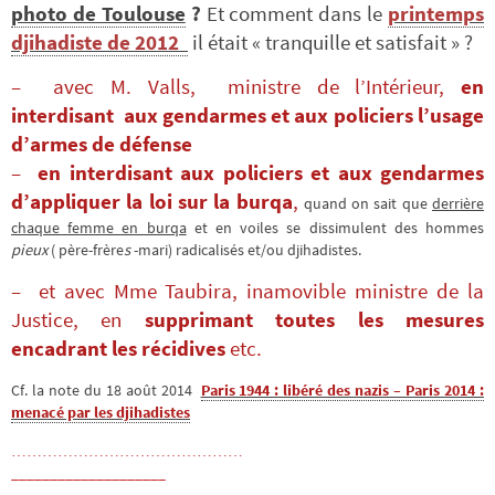
photo de Toulouse
?
Et comment dans le
printemps
djihadiste de 2012
il était « tranquille et satisfait » ?
– avec M. Valls, ministre de l’Intérieur,
en
interdisant
aux gendarmes et aux policiers l’usage
d’armes de défense
–
en interdisant aux policiers et aux gendarmes
d’appliquer la loi sur la burqa
,
quand on sait que
derrière
chaque femme en burqa
et en voiles se dissimulent des hommes
pieux
( père-frère
s
-mari) radicalisés et/ou djihadistes.
– et avec Mme Taubira, inamovible ministre de la
Justice, en
supprimant toutes les mesures
encadrant les récidives
etc.
Cf. la note du 18 août 2014
Paris 1944 : libéré des nazis – Paris
2014 :
menacé par les djihadistes
………………………………………
____________________