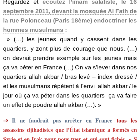
Regardez et
é
coutez l’imam salafiste, le 16
septembre 2011, devant la mosquée Al Fath de
la rue Polonceau (Paris 18ème) endoctriner les
hommes musulmans
:
» (…) les jeunes quand y cassent dans les
quartiers, y zont plus de courage que nous, (…)
on devrait prendre exemple sur les jeunes mais
ça va péter en France (…) On va s’lever dans nos
quartiers allah akbar / bras levé – index dressé /
et les musulmans répètent à l’envi allah akbar / le
jour où ça va péter dans les quartiers ça va faire
un effet de poudre allah akbar (…)
. »
⇒
Il ne faudrait pas arrêter en France
tous les
assassins djihadistes que l’État islamique a formés en
Syrie et en Irak
pour nous tuer
et qui sont fichés
« S