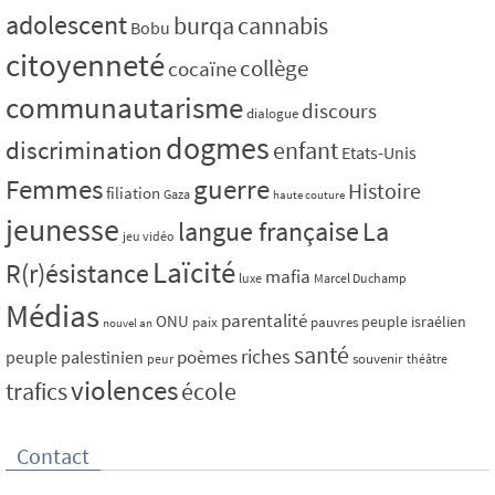
adolescent
burqa
cannabis
Bobu
citoyenneté
collège
cocaïne
communautarisme
discours
dialogue
dogmes
discrimination
enfant
Etats-Unis
Femmes
guerre
Histoire
filiation
Gaza
haute couture
jeunesse
La
langue française
jeu vidéo
Laïcité
R(r)ésistance
mafia
luxe
Marcel Duchamp
Médias
parentalité
ONU
peuple israélien
paix
pauvres
nouvel an
santé
riches
poèmes
peuple palestinien
souvenir
peur
théâtre
violences
trafics
école
Contact