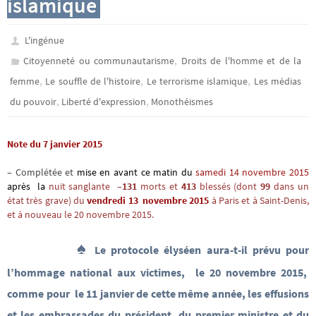
islamique
L'ingénue
,
Citoyenneté ou communautarisme
Droits de l'homme et de la
,
,
,
femme
Le souffle de l'histoire
Le terrorisme islamique
Les médias
,
,
du pouvoir
Liberté d'expression
Monothéismes
Note du 7 janvier 2015
– Complétée et
mise en avant ce matin du
samedi 14 novembre 2015
après la
nuit sanglante –
131
morts et
413
blessés (dont
99
dans un
état très grave) du
vendredi 13 novembre 2015
à Paris et à Saint-Denis,
et à nouveau le 20 novembre 2015.
♠
Le protocole élyséen aura-t-il prévu pour
l’hommage national aux victimes, le 20 novembre 2015,
comme pour le 11 janvier de cette même année, les effusions
et les embrassades du président, du premier ministre et du