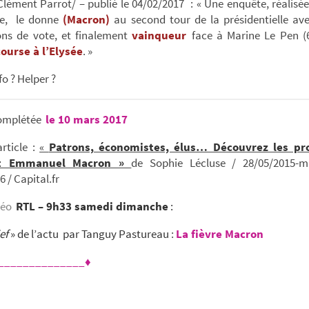
lément Parrot/ – publié le 04/02/2017 : « Une enquête, réalisé
ce, le donne
(Macron)
au second tour de la présidentielle av
ions de vote, et finalement
vainqueur
face à Marine Le Pen 
course à l’Elysée
. »
fo ? Helper ?
omplétée
le 10 mars 2017
article :
«
Patrons, économistes, élus… Découvrez les pr
at Emmanuel Macron »
de Sophie Lécluse / 28/05/2015-m
6 / Capital.fr
idéo
RTL – 9h33 samedi dimanche
:
ef
» de l’actu par Tanguy Pastureau
:
La fièvre Macron
______________♦