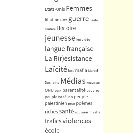
Femmes
Etats-Unis
guerre
filiation
Gaza
haute
Histoire
couture
jeunesse
jeu vidéo
langue française
La R(r)ésistance
Laïcité
mafia
luxe
Marcel
Médias
Duchamp
nouvel an
parentalité
ONU
paix
pauvres
peuple
peuple israélien
poèmes
palestinien
peur
santé
riches
souvenir
théâtre
violences
trafics
école