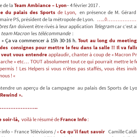
e de la
Team Ambiance – Lyon
– 4 février 2017 .
e du palais des Sports
de Lyon,
en présence de M. Gérard
maire PS, président de la métropole de Lyon.
…..◊……………
res fan
doivent être rivés à leur application
Telegram
car c’est a
la team Macron
les
télécommande
:
» Ça va commencer à 15h 30-16 h.
Tout au long du meeting
des consignes pour mettre le feu dans la salle !! Il va fallo
 veut vous entendre
applaudir, chanter à coup de « Macron Pr
arche » etc… TOUT absolument tout ce qui pourrait mettre le f
 permis ! Les Helpers si vous n’êtes pas staffés, vous êtes invi
 nous ! «
entendre un aperçu de la campagne au palais des Sports de Lyo
Rewind ».
…………………..
e soir-là,
voilà le résumé de
France Info
:
info – France Télévisions /
«
Ce qu’il faut savoir
Camille Caldin