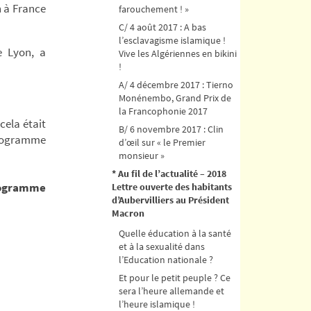
h à France
farouchement ! »
C/ 4 août 2017 : A bas
l’esclavagisme islamique !
e Lyon, a
Vive les Algériennes en bikini
!
A/ 4 décembre 2017 : Tierno
Monénembo, Grand Prix de
la Francophonie 2017
cela était
B/ 6 novembre 2017 : Clin
programme
d’œil sur « le Premier
monsieur »
* Au fil de l’actualité – 2018
ologramme
Lettre ouverte des habitants
d’Aubervilliers au Président
Macron
Quelle éducation à la santé
et à la sexualité dans
l’Education nationale ?
Et pour le petit peuple ? Ce
sera l’heure allemande et
l’heure islamique !