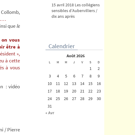
15 avril 2018 Les collégiens
sensibles d’Aubervilliers /
 Collomb,
dix ans après
……
insi que
le
 on vous
Calendrier
ir être à
ésident »,
août 2026
eu à cette
L
M
M
J
V
S
D
tés à vous
1
2
3
4
5
6
7
8
9
10
11
12
13
14
15
16
n : vidéo
17
18
19
20
21
22
23
24
25
26
27
28
29
30
31
« Avr
i / Pierre