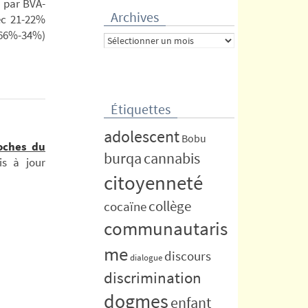
e par BVA-
Archives
ec 21-22%
(66%-34%)
Archives
Étiquettes
adolescent
Bobu
oches du
burqa
cannabis
is à jour
citoyenneté
collège
cocaïne
communautaris
me
discours
dialogue
discrimination
dogmes
enfant