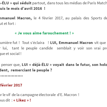
à-ÉLU » qui
séduit
partout, dans tous les médias de Paris Matc
uis le mois d’avril 2016 !
mmanuel Macron,
le 4 février 2017, au palais des Sports d
 et fort :
« Je vous aime farouchement ! »
 lumière fut ! Tout s’éclaira !
LUI, Emmanuel Macron
vit que 
 lui, tant le peuple candide semblait y voir son vrai 
e et social !
l penser que,
LUI « déjà-ÉLU » voyait dans le futur, son h
dent, remerciant le peuple ?
———————–
 février 2017
r le vif de la campagne électorale d’E. Macron !
us dit :
« Likez » !