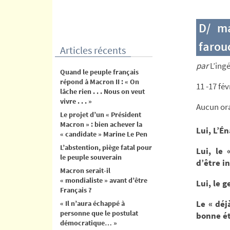
contenu
D/ ma
farou
Articles récents
par
L’ing
Quand le peuple français
répond à Macron II : « On
11 -17 f
lâche rien . . . Nous on veut
vivre . . . »
Aucun ora
Le projet d’un « Président
Macron » : bien achever la
Lui, L’É
« candidate » Marine Le Pen
L’abstention, piège fatal pour
Lui, le 
le peuple souverain
d’être i
Macron serait-il
« mondialiste » avant d’être
Lui, le 
Français ?
Le « dé
« Il n’aura échappé à
personne que le postulat
bonne ét
démocratique… »