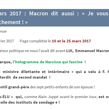
rs 2017 : Macron dit aussi : « Je vou
chement ! »
énue
évrier 2017 Page complétée le
10 et le 25 mars 2017
teur politique ne nous l’avait dit avant
LUI,
Emmanuel Macro
narque,
l’hologramme de Narcisse qui fascine !
« ministre dilettante et intérimaire » qui a valu à F.
nterdit de second mandat !
gentil grand-père
des sept petits-enfants de son épouse !
jà-ÉLU » qui,
comme Alain Juppé avant le premier tour,
est n
oile des instituts de sondage ♦ !