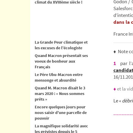
Godon / C
climat du XVIIIème siècle !
Salesfor
d’intent
dans la 
France In
La Grande Peur climatique et
les excuses de l’écologiste
♦ Note c
Quand Macron présentait ses
voeux de bonheur aux
1
par l’
Français
candid
Le Père Ubu-Macron entre
16/11.201
mensonge et absurdité
Quand M. Macron disait le 3
♦
et la v
mars 2020 : « Nous sommes
prêts »
Le «
débri
Encore quelques jours pour
_______
nous saisir d’une parcelle de
pouvoir
La magnifique solidarité avec
les grévistes depuis le 5