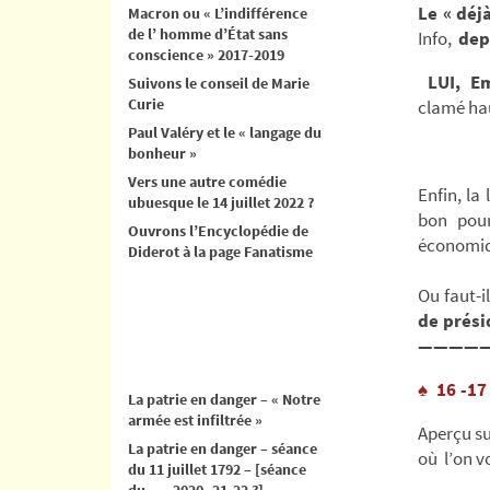
Le « déj
Macron ou « L’indifférence
de l’ homme d’État sans
Info,
dep
conscience » 2017-2019
LUI, E
Suivons le conseil de Marie
Curie
clamé haut
Paul Valéry et le « langage du
bonheur »
Vers une autre comédie
Enfin, la
ubuesque le 14 juillet 2022 ?
bon pour
Ouvrons l’Encyclopédie de
économiqu
Diderot à la page Fanatisme
Ou faut-i
de prési
————
♠ 16 -17
La patrie en danger – « Notre
armée est infiltrée »
Aperçu su
La patrie en danger – séance
où l’on vo
du 11 juillet 1792 – [séance
du .. .. 2020- 21-22 ?]