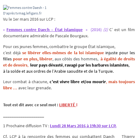
D’après tvmag.lefigaro.fr
Vu le 1er mars 2016 sur LCP :
«
Femmes contre Daech – État islamique
» (2016)
(1)
C’ est un film
documentaire admirable de Pascale Bourgaux.
Pour ces jeunes femmes, combattre le groupe État islamique,
c’est déjà
se libérer elles-mêmes de la loi islamique
injuste
pour les
filles
pour en plus, libérer
, aux côtés des hommes,
à égalité de droits
et de devoirs
,
leur pays dévasté
,
ravagé par les barbares islamistes
,
à la solde et aux ordres de l’Arabie saoudite et de la Turquie.
Leur combat à chacune,
c’est vivre libre et/ou mourir
,
mais toujours
libre …
avec leur grenade.
Tout est dit avec ce seul mot :
LIBERTÉ
!
___________________
1 Prochaine diffusion TV :
Lundi 28 Mars 2016 à 19h30
sur LCP.
Cf.
LCP à la rencontre des femmes qui combattent Daech
Thierry