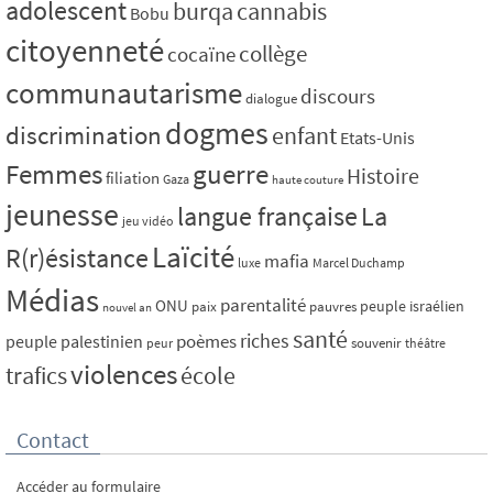
adolescent
burqa
cannabis
Bobu
citoyenneté
collège
cocaïne
communautarisme
discours
dialogue
dogmes
discrimination
enfant
Etats-Unis
Femmes
guerre
Histoire
filiation
Gaza
haute couture
jeunesse
La
langue française
jeu vidéo
Laïcité
R(r)ésistance
mafia
luxe
Marcel Duchamp
Médias
parentalité
ONU
peuple israélien
paix
pauvres
nouvel an
santé
riches
poèmes
peuple palestinien
souvenir
peur
théâtre
violences
trafics
école
Contact
Accéder au formulaire