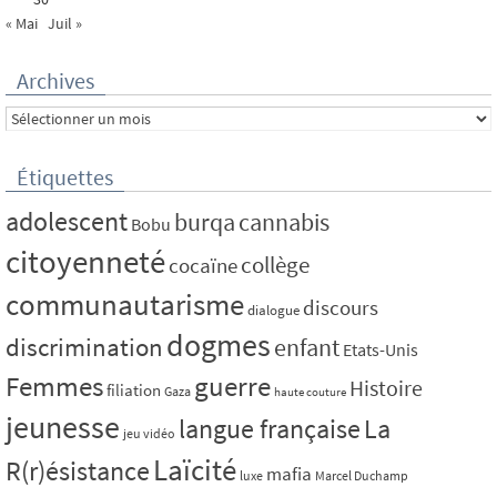
« Mai
Juil »
Archives
Archives
Étiquettes
adolescent
burqa
cannabis
Bobu
citoyenneté
collège
cocaïne
communautarisme
discours
dialogue
dogmes
discrimination
enfant
Etats-Unis
Femmes
guerre
Histoire
filiation
Gaza
haute couture
jeunesse
La
langue française
jeu vidéo
Laïcité
R(r)ésistance
mafia
luxe
Marcel Duchamp