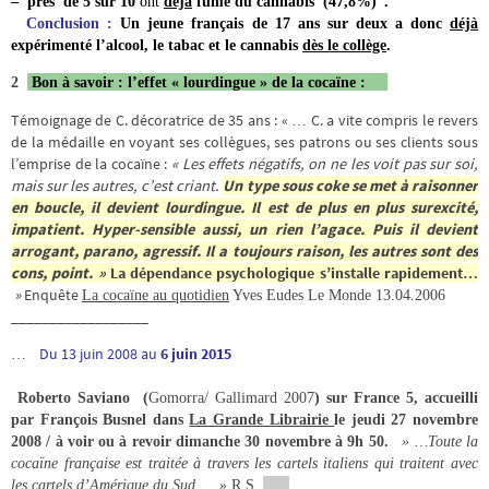
– près
de
5 sur 10
ont
déjà
fumé du cannabis (47,8%)”.
Conclusion :
Un jeune français de 17 ans sur deux a donc
déjà
expérimenté l’alcool, le tabac et le cannabis
dès le collège
.
2
Bon à savoir : l’effet « lourdingue » de la cocaïne :
Témoignage de C. décoratrice de 35 ans : « … C. a vite compris le revers
de la médaille en voyant ses collègues, ses patrons ou ses clients sous
l’emprise de la cocaïne :
« Les effets négatifs, on ne les voit pas sur soi,
mais sur les autres, c’est criant.
Un type sous coke se met à raisonner
en boucle, il devient lourdingue. Il est de plus en plus surexcité,
impatient. Hyper-sensible aussi, un rien l’agace. Puis il devient
arrogant, parano, agressif. Il a toujours raison, les autres sont des
cons, point. »
La dépendance psychologique s’installe rapidement…
»
Enquête
La cocaïne au quotidien
Yves Eudes Le Monde 13.04.2006
__________________
…
Du 13 juin 2008 au
6 juin 2015
Roberto Saviano (
Gomorra/ Gallimard 2007
) sur France 5, accueilli
par François Busnel dans
La Grande Librairie
le jeudi 27 novembre
2008 / à voir ou à revoir dimanche 30 novembre à 9h 50.
» …Toute la
cocaïne française est traitée à travers les cartels italiens qui traitent avec
les cartels d’Amérique du Sud
… » R.S.