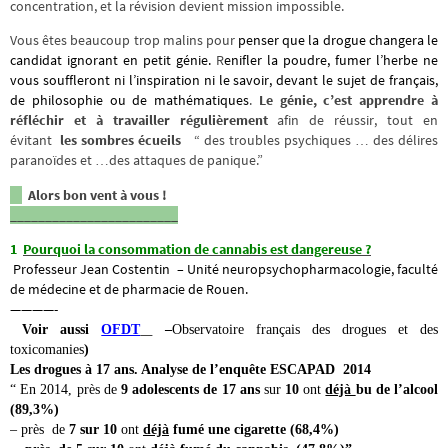
concentration, et la révision devient mission impossible.
Vous êtes beaucoup trop malins pour
penser que la drogue changera le
candidat ignorant en petit génie.
R
enifler la poudre, fumer l’herbe ne
vous souffleront ni l’inspiration ni le savoir, devant le sujet de français,
de philosophie ou de mathématiques
.
Le génie, c’est apprendre à
réfléchir et à travailler régulièrement
afin de réussir, tout en
évitant
les sombres écueils
“ des troubles psychiques … des délires
paranoïdes et …des attaques de panique.”
Alors bon vent à vous !
________________________
1
Pourquoi la consommation de cannabis est dangereuse ?
Professeur Jean Costentin – Unité neuropsychopharmacologie, faculté
de médecine et de pharmacie de Rouen.
————-
Voir aussi
OFDT
–
Observatoire français des drogues et des
toxicomanies
)
Les drogues à 17 ans. Analyse de l’enquête ESCAPAD 2014
“ En 2014, près de
9 adolescent
s de 17 ans
sur
10
ont
déjà
bu de l’alcool
(89,3%)
– près
de
7 sur 10
ont
déjà
fumé une cigarette (68,4%)