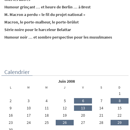
Humour grinçant … et heure de Berlin … à Brest
M. Macron a perdu « le fil du projet national »
Macron, le porte-malheur, le porte-brûlot
Série noire pour le harceleur Belattar
Humour noir … et sombre perspective pour les musulmanes
Calendrier
juin 2008
L
M
M
J
V
S
D
1
2
3
4
5
6
7
8
9
10
11
12
13
14
15
16
17
18
19
20
21
22
23
24
25
26
27
28
29
30