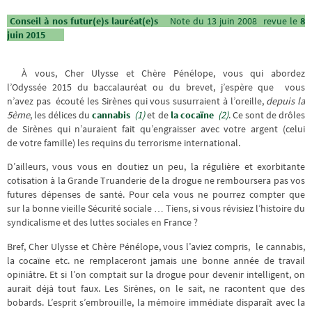
Conseil à nos futur(e)s lauréat(e)s
Note du 13 juin 2008 revue le
8
juin 2015
À vous, Cher Ulysse et Chère Pénélope, vous qui abordez
l’Odyssée 2015 du baccalauréat ou du brevet, j’espère que vous
n’avez pas écouté les Sirènes qui vous susurraient à l’oreille,
depuis la
5ème
, les délices du
cannabis
(1)
et de
la cocaïne
(2)
. Ce sont de drôles
de Sirènes qui n’auraient fait qu’engraisser avec votre argent (celui
de votre famille) les requins du terrorisme international.
D’ailleurs, vous vous en doutiez un peu, la régulière et exorbitante
cotisation à la Grande Truanderie de la drogue ne remboursera pas vos
futures dépenses de santé. Pour cela vous ne pourrez compter que
sur la bonne vieille Sécurité sociale … Tiens, si vous révisiez l’histoire du
syndicalisme et des luttes sociales en France ?
Bref, Cher Ulysse et Chère Pénélope, vous l’aviez compris, le cannabis,
la cocaïne etc. ne remplaceront jamais une bonne année de travail
opiniâtre. Et si l’on comptait sur la drogue pour devenir intelligent, on
aurait déjà tout faux. Les Sirènes, on le sait, ne racontent que des
bobards. L’esprit s’embrouille, la mémoire immédiate disparaît avec la