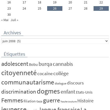
16
17
18
19
20
21
22
23
24
25
26
27
28
29
30
« Mai
Juil »
Archives
Archives
Étiquettes
adolescent
burqa
cannabis
Bobu
citoyenneté
collège
cocaïne
communautarisme
discours
dialogue
dogmes
discrimination
enfant
Etats-Unis
Femmes
guerre
Histoire
filiation
Gaza
haute couture
jeunesse
La
langue française