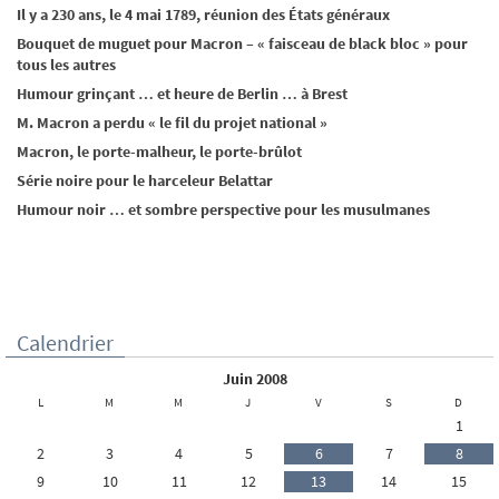
Il y a 230 ans, le 4 mai 1789, réunion des États généraux
Bouquet de muguet pour Macron – « faisceau de black bloc » pour
tous les autres
Humour grinçant … et heure de Berlin … à Brest
M. Macron a perdu « le fil du projet national »
Macron, le porte-malheur, le porte-brûlot
Série noire pour le harceleur Belattar
Humour noir … et sombre perspective pour les musulmanes
Calendrier
juin 2008
L
M
M
J
V
S
D
1
2
3
4
5
6
7
8
9
10
11
12
13
14
15