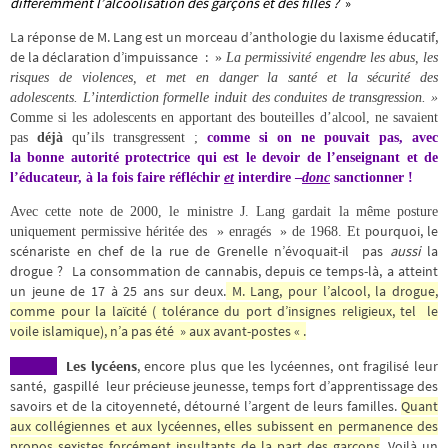
différemment l’alcoolisation des garçons et des filles ?
»
La réponse de M. Lang est un morceau d’anthologie du laxisme éducatif,
de la déclaration d’impuissance :
»
La permissivité engendre les abus, les
risques de violences, et met en danger la santé et la sécurité des
adolescents. L’interdiction formelle induit des conduites de transgression. »
C
omme si les adolescents en apportant des bouteilles d’alcool,
ne savaient
pas
déjà
qu’ils transgressent ;
comme si on ne pouvait pas, avec
la bonne autorité protectrice qui est le devoir de l’enseignant et de
l’éducateur, à la fois faire réfléchir
et
interdire –
donc
sanctionner !
Avec cette note de 2000, le ministre J. Lang gardait la même posture
ourquoi, le
uniquement permissive héritée des » enragés » de 1968. Et p
scénariste en chef de la rue de Grenelle n’évoquait-il pas
aussi
la
drogue ? La consommation de cannabis, depuis ce temps-là, a atteint
un jeune de 17 à 25 ans sur deux.
M. Lang, pour l’alcool, la drogue,
comme pour la laïcité ( tolérance du port d’insignes religieux, tel le
voile islamique), n’a pas été » aux avant-postes « .
Les lycéens
, encore plus que les lycéennes, ont fragilisé leur
santé, gaspillé leur précieuse jeunesse, temps fort d’apprentissage des
savoirs et de la citoyenneté, détourné l’argent de leurs familles.
Quant
aux collégiennes et aux lycéennes, elles subissent en permanence des
propos sexistes forcément insultants de la part des garçons
. Voilà un