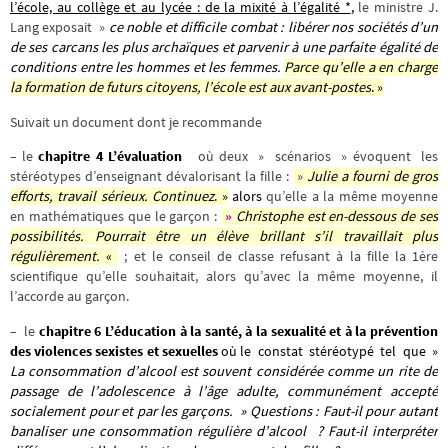
l’école, au collège et au lycée : de la mixité à l’égalité *
,
le ministre J.
Lang exposait »
ce noble et difficile combat : libérer nos sociétés d’un
de ses carcans les plus archaïques et parvenir à une parfaite égalité de
conditions entre les hommes et les femmes.
Parce qu’elle a en charge
la formation de futurs citoyens, l’école est aux avant-postes
. »
Suivait un document dont je recommande
– le
chapitre 4 L’évaluation
où deux » scénarios » évoquent les
stéréotypes d’enseignant dévalorisant la fille :
»
Julie a fourni de gros
efforts, travail sérieux. Continuez
. »
alors
qu’elle a la même moyenne
en mathématiques que le garçon :
»
Christophe est en-dessous de ses
possibilités. Pourrait être un élève brillant s’il travaillait plus
régulièrement.
«
; et le conseil de classe refusant à la fille la 1ère
scientifique qu’elle souhaitait, alors qu’avec la même moyenne, il
l’accorde au garçon.
– le
chapitre 6 L’éducation à la santé, à la sexualité et à la prévention
des violences sexistes et sexuelles
où le constat stéréotypé tel que
»
La consommation d’alcool
est souvent considérée comme un rite de
passage de l’adolescence à l’âge adulte, communément accepté
socialement pour et par les garçons. » Questions : Faut-il pour autant
banaliser une consommation régulière d’alcool
? Faut-il interpréter