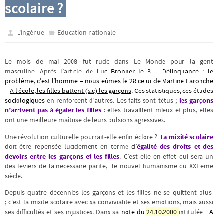
scolaire ?
L'ingénue
Education nationale
Le mois de mai 2008 fut rude dans Le Monde pour la gent
masculine. Après l’article de
Luc Bronner le 3 –
Délinquance : le
problème, c’est l’homme
– nous eûmes le 28 celui de Martine Laronche
–
A l’école, les filles battent
les garçons
.
Ces statistiques, ces études
(sic)
sociologiques
en renforcent d’autres. Les faits sont têtus ;
les
garçons
n’arrivent pas à égaler les filles
: elles travaillent mieux et plus, elles
ont une meilleure maîtrise de leurs pulsions agressives.
Une révolution culturelle pourrait-elle enfin éclore ?
La mixité scolaire
doit être repensée lucidement en terme
d’
égalité des droits et des
devoirs entre les garçons et les filles
. C’est elle en effet qui sera un
des leviers de la nécessaire parité, le nouvel humanisme du XXI ème
siècle.
Depuis quatre décennies les garçons et les filles ne se quittent plus
; c’est la mixité scolaire avec sa convivialité et ses émotions, mais aussi
ses difficultés et ses injustices. Dans sa
note du
24.10.2000
intitulée
A