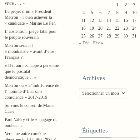
u
vivre . . . »
1
2
3
e
Le projet d’un « Président
4
5
6
7
8
9
10
Macron » : bien achever la
t
11
12
13
14
15
16
17
« candidate » Marine Le Pen
t
18
19
20
21
22
23
24
L’abstention, piège fatal pour
e
25
26
27
28
29
30
31
le peuple souverain
« Déc
Fév »
d
Macron serait-il
« mondialiste » avant d’être
e
Français ?
s
« Il n’aura échappé à personne
s
que le postulat
Archives
démocratique… »
a
Macron ou « L’indifférence de
u
Archives
l’ homme d’État sans
v
conscience » 2017-2019
a
Suivons le conseil de Marie
Curie
g
Paul Valéry et le « langage du
e
bonheur »
Étiquettes
o
Vers une autre comédie
ubuesque le 14 juillet 2022 ?