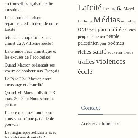
du Conseil français du culte
Laïcité
mafia
luxe
Marcel
musulman
Médias
Le communautarisme
Duchamp
nouvel an
séparatiste est un déni de notre
parentalité
laïcité
ONU
paix
pauvres
peuple
peuple israélien
Jetons un coup d’œil sur le
A
poèmes
palestinien
climat du XVIIIème siècle !
peur
l
santé
riches
La Grande Peur climatique et
souvenir
théâtre
’
les excuses de l’écologiste
violences
trafics
h
Quand Macron présentait ses
e
école
voeux de bonheur aux Français
u
Le Père Ubu-Macron entre
r
mensonge et absurdité
e
Quand M. Macron disait le 3
o
mars 2020 : « Nous sommes
ù
prêts »
Contact
t
Encore quelques jours pour
nous saisir d’une parcelle de
o
Accéder au formulaire
pouvoir
u
La magnifique solidarité avec
t