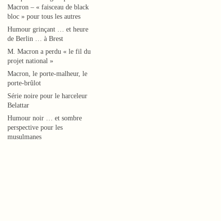
Macron – « faisceau de black
l
bloc » pour tous les autres
e
Humour grinçant … et heure
1
de Berlin … à Brest
4
M. Macron a perdu « le fil du
d
projet national »
é
Macron, le porte-malheur, le
c
porte-brûlot
e
Série noire pour le harceleur
m
Belattar
b
Humour noir … et sombre
r
perspective pour les
e
musulmanes
2
0
0
9
a
s
o