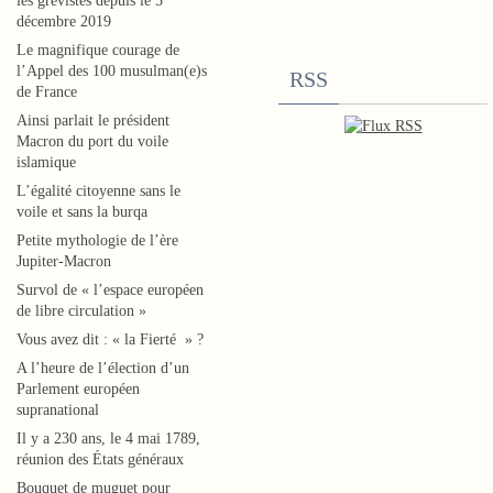
les grévistes depuis le 5
c
décembre 2019
h
Le magnifique courage de
o
l’Appel des 100 musulman(e)s
RSS
q
de France
u
Ainsi parlait le président
e
Macron du port du voile
,
islamique
N
L’égalité citoyenne sans le
a
voile et sans la burqa
d
Petite mythologie de l’ère
i
Jupiter-Macron
n
Survol de « l’espace européen
e
de libre circulation »
M
Vous avez dit : « la Fierté » ?
o
A l’heure de l’élection d’un
r
Parlement européen
supranational
a
n
Il y a 230 ans, le 4 mai 1789,
réunion des États généraux
o
*
Bouquet de muguet pour