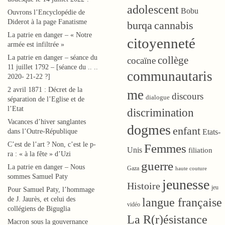
n
adolescent
Bobu
Ouvrons l’Encyclopédie de
s
Diderot à la page Fanatisme
burqa
cannabis
La patrie en danger – « Notre
citoyenneté
armée est infiltrée »
L'ingénue
La patrie en danger – séance du
collège
cocaïne
11 juillet 1792 – [séance du .. ..
communautaris
2020- 21-22 ?]
2 avril 1871 : Décret de la
me
discours
dialogue
séparation de l’Eglise et de
l’Etat
discrimination
Vacances d’hiver sanglantes
dogmes
enfant
dans l’Outre-République
Etats-
C’est de l’art ? Non, c’est le p-
Femmes
Unis
filiation
ra : « à la fête » d’Uzi
guerre
La patrie en danger – Nous
Gaza
haute couture
sommes Samuel Paty
jeunesse
Histoire
jeu
Pour Samuel Paty, l’hommage
de J. Jaurès, et celui des
langue française
vidéo
collégiens de Biguglia
La R(r)ésistance
Macron sous la gouvernance