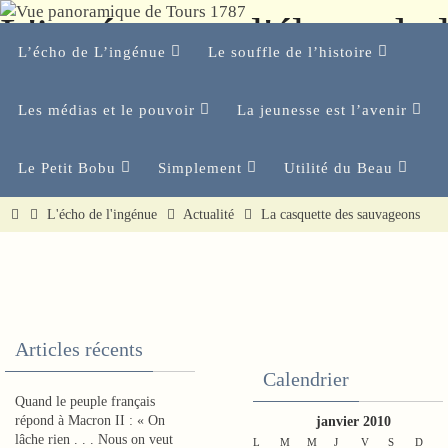
Passer
L'ingénue ou l'éloge de 
vers
Passer
vers
L’écho de L’ingénue
Le souffle de l’histoire
le
le
Mettre en résonance les médias et la vie réelle avec jus
contenu
contenu
Les médias et le pouvoir
La jeunesse est l’avenir
Le Petit Bobu
Simplement
Utilité du Beau
Home
L'écho de l'ingénue
Actualité
La casquette des sauvageons
L
a
c
Articles récents
a
Calendrier
s
Quand le peuple français
répond à Macron II : « On
q
janvier 2010
lâche rien . . . Nous on veut
L
M
M
J
V
S
D